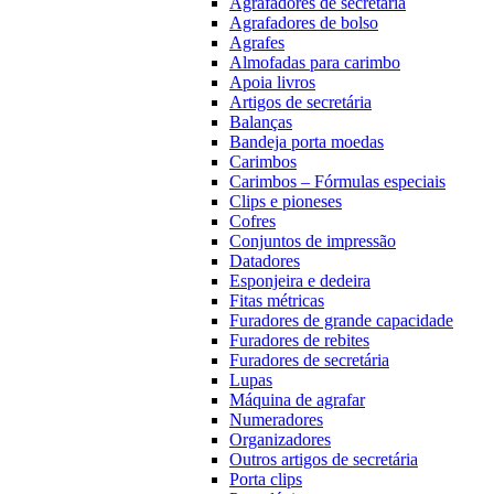
Agrafadores de secretária
Agrafadores de bolso
Agrafes
Almofadas para carimbo
Apoia livros
Artigos de secretária
Balanças
Bandeja porta moedas
Carimbos
Carimbos – Fórmulas especiais
Clips e pioneses
Cofres
Conjuntos de impressão
Datadores
Esponjeira e dedeira
Fitas métricas
Furadores de grande capacidade
Furadores de rebites
Furadores de secretária
Lupas
Máquina de agrafar
Numeradores
Organizadores
Outros artigos de secretária
Porta clips