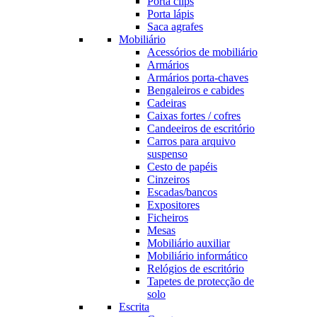
Porta clips
Porta lápis
Saca agrafes
Mobiliário
Acessórios de mobiliário
Armários
Armários porta-chaves
Bengaleiros e cabides
Cadeiras
Caixas fortes / cofres
Candeeiros de escritório
Carros para arquivo
suspenso
Cesto de papéis
Cinzeiros
Escadas/bancos
Expositores
Ficheiros
Mesas
Mobiliário auxiliar
Mobiliário informático
Relógios de escritório
Tapetes de protecção de
solo
Escrita