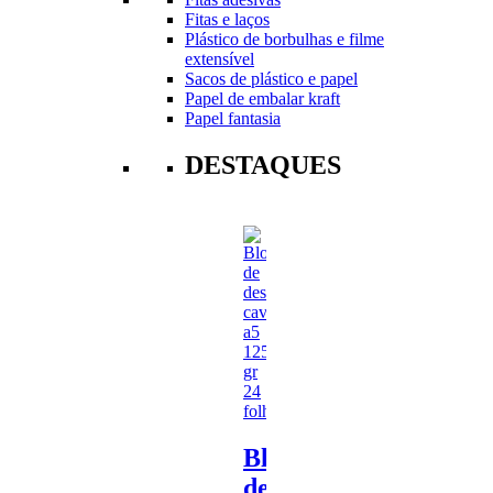
Fitas e laços
Plástico de borbulhas e filme
extensível
Sacos de plástico e papel
Papel de embalar kraft
Papel fantasia
DESTAQUES
Bloco
de