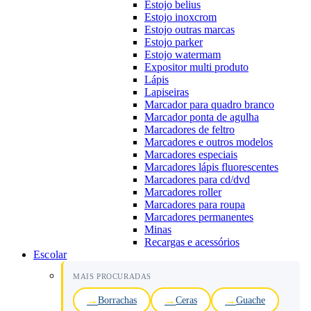
Estojo belius
Estojo inoxcrom
Estojo outras marcas
Estojo parker
Estojo watermam
Expositor multi produto
Lápis
Lapiseiras
Marcador para quadro branco
Marcador ponta de agulha
Marcadores de feltro
Marcadores e outros modelos
Marcadores especiais
Marcadores lápis fluorescentes
Marcadores para cd/dvd
Marcadores roller
Marcadores para roupa
Marcadores permanentes
Minas
Recargas e acessórios
Escolar
MAIS PROCURADAS
Borrachas
Ceras
Guache