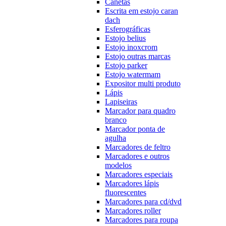
Canetas
Escrita em estojo caran
dach
Esferográficas
Estojo belius
Estojo inoxcrom
Estojo outras marcas
Estojo parker
Estojo watermam
Expositor multi produto
Lápis
Lapiseiras
Marcador para quadro
branco
Marcador ponta de
agulha
Marcadores de feltro
Marcadores e outros
modelos
Marcadores especiais
Marcadores lápis
fluorescentes
Marcadores para cd/dvd
Marcadores roller
Marcadores para roupa