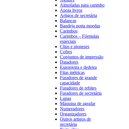
Almofadas para carimbo
Apoia livros
Artigos de secretária
Balanças
Bandeja porta moedas
Carimbos
Carimbos – Fórmulas
especiais
Clips e pioneses
Cofres
Conjuntos de impressão
Datadores
Esponjeira e dedeira
Fitas métricas
Furadores de grande
capacidade
Furadores de rebites
Furadores de secretária
Lupas
Máquina de agrafar
Numeradores
Organizadores
Outros artigos de
secretária