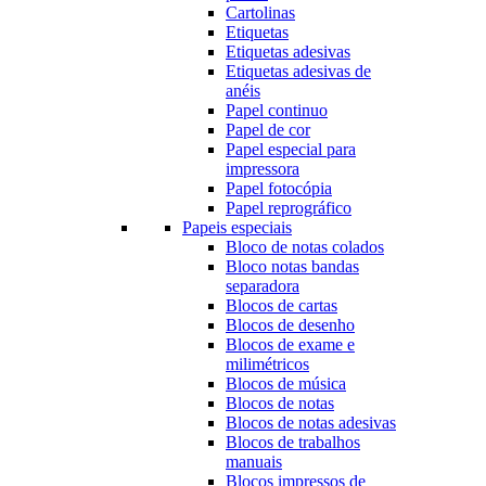
Cartolinas
Etiquetas
Etiquetas adesivas
Etiquetas adesivas de
anéis
Papel continuo
Papel de cor
Papel especial para
impressora
Papel fotocópia
Papel reprográfico
Papeis especiais
Bloco de notas colados
Bloco notas bandas
separadora
Blocos de cartas
Blocos de desenho
Blocos de exame e
milimétricos
Blocos de música
Blocos de notas
Blocos de notas adesivas
Blocos de trabalhos
manuais
Blocos impressos de