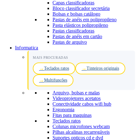
Capas classificadoras
Bloco classificador secretária
Bolsas e bolsas catálogo
Pastas de anéis em polipropileno
Pasta elásticos polipropileno
Pastas classificadoras
Pastas de anéis em cartão
Pastas de arquivo
Informatica
MAIS PROCURADAS
Teclados ratos
Tinteiros originais
Multifunções
Arquivo, bolsas e malas
Videoprojetores acetatos
Conectividade cabos wifi hub
Ergonomia
Fitas para maquinas
Teclados ratos
Colunas microfones webcam
Pilhas alcalinas recarregáveis
Suportes opticos cd e dvd