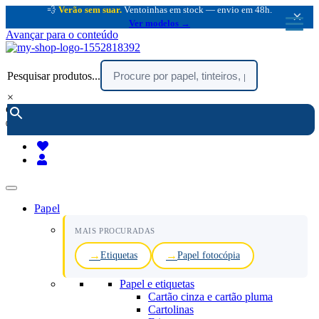
💨
Verão sem suar.
Ventoinhas em stock — envio em 48h.
×
Ver modelos →
Avançar para o conteúdo
Pesquisar produtos...
×
encomendar por telefone :
216 003 523
(chamada rede fixa nacional)
Papel
MAIS PROCURADAS
Etiquetas
Papel fotocópia
Papel e etiquetas
Cartão cinza e cartão pluma
Cartolinas