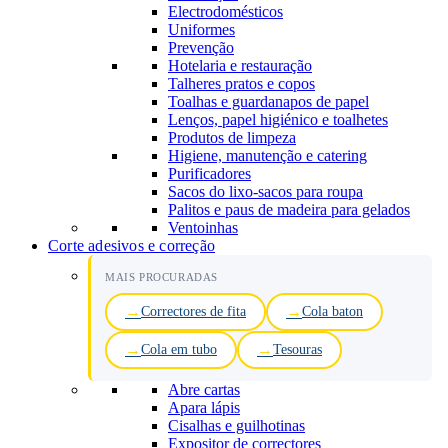
Electrodomésticos
Uniformes
Prevenção
Hotelaria e restauração
Talheres pratos e copos
Toalhas e guardanapos de papel
Lenços, papel higiénico e toalhetes
Produtos de limpeza
Higiene, manutenção e catering
Purificadores
Sacos do lixo-sacos para roupa
Palitos e paus de madeira para gelados
Ventoinhas
Corte adesivos e correção
MAIS PROCURADAS
Correctores de fita
Cola baton
Cola em tubo
Tesouras
Abre cartas
Apara lápis
Cisalhas e guilhotinas
Expositor de correctores