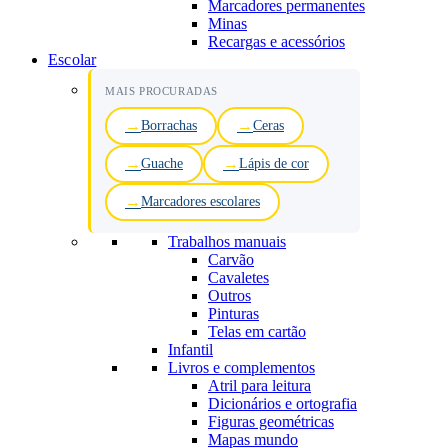
Marcadores permanentes
Minas
Recargas e acessórios
Escolar
MAIS PROCURADAS
Borrachas
Ceras
Guache
Lápis de cor
Marcadores escolares
Trabalhos manuais
Carvão
Cavaletes
Outros
Pinturas
Telas em cartão
Infantil
Livros e complementos
Atril para leitura
Dicionários e ortografia
Figuras geométricas
Mapas mundo