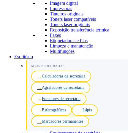
Imagem digital
Impressoras
Tinteiros originais
Toners laser compatíveis
Toners laser originais
Reposição transferência térmica
Faxes
Etiquetadoras e fitas
Limpeza e manutenção
Multifunções
Escritório
MAIS PROCURADAS
Calculadoras de secretária
Agrafadores de secretária
Furadores de secretária
Esferográficas
Lápis
Marcadores permanentes