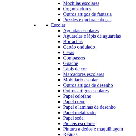
Mochilas escolares
Organizadores
Outros artigos de fantasia
Puzzles e quebra cabeças
Escolar
Agendas escolares
Aguarelas e lápis de aguarelas
Borrachas
Cartão ondulado
Ceras
Compassos
Guache
Lápis de cor
Marcadores escolares
Mobiliário escolar
Outros artigos de desenho
Outros artigos escolares
Papel celofane
Papel crepe
Papel e laminas de desenho
Papel metalizado
Papel seda
Pinceis escolares
Pintura a dedos e maquilhagem
Réguas