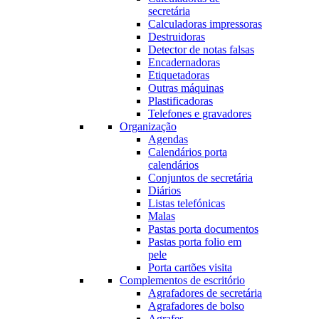
secretária
Calculadoras impressoras
Destruidoras
Detector de notas falsas
Encadernadoras
Etiquetadoras
Outras máquinas
Plastificadoras
Telefones e gravadores
Organização
Agendas
Calendários porta
calendários
Conjuntos de secretária
Diários
Listas telefónicas
Malas
Pastas porta documentos
Pastas porta folio em
pele
Porta cartões visita
Complementos de escritório
Agrafadores de secretária
Agrafadores de bolso
Agrafes