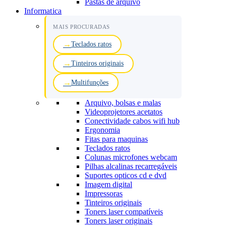
Pastas de arquivo
Informatica
MAIS PROCURADAS
Teclados ratos
Tinteiros originais
Multifunções
Arquivo, bolsas e malas
Videoprojetores acetatos
Conectividade cabos wifi hub
Ergonomia
Fitas para maquinas
Teclados ratos
Colunas microfones webcam
Pilhas alcalinas recarregáveis
Suportes opticos cd e dvd
Imagem digital
Impressoras
Tinteiros originais
Toners laser compatíveis
Toners laser originais