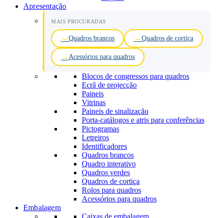
Apresentação
MAIS PROCURADAS
Quadros brancos
Quadros de cortiça
Acessórios para quadros
Blocos de congressos para quadros
Ecrã de projecção
Paineis
Vitrinas
Paineis de sinalização
Porta-catálogos e atris para conferências
Pictogramas
Letreiros
Identificadores
Quadros brancos
Quadro interativo
Quadros verdes
Quadros de cortiça
Rolos para quadros
Acessórios para quadros
Embalagem
Caixas de embalagem