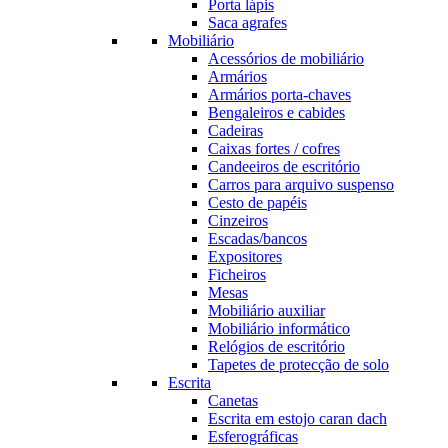
Porta lápis
Saca agrafes
Mobiliário
Acessórios de mobiliário
Armários
Armários porta-chaves
Bengaleiros e cabides
Cadeiras
Caixas fortes / cofres
Candeeiros de escritório
Carros para arquivo suspenso
Cesto de papéis
Cinzeiros
Escadas/bancos
Expositores
Ficheiros
Mesas
Mobiliário auxiliar
Mobiliário informático
Relógios de escritório
Tapetes de protecção de solo
Escrita
Canetas
Escrita em estojo caran dach
Esferográficas