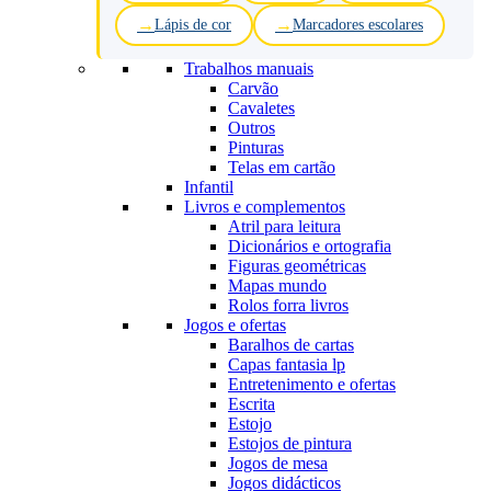
Lápis de cor
Marcadores escolares
Trabalhos manuais
Carvão
Cavaletes
Outros
Pinturas
Telas em cartão
Infantil
Livros e complementos
Atril para leitura
Dicionários e ortografia
Figuras geométricas
Mapas mundo
Rolos forra livros
Jogos e ofertas
Baralhos de cartas
Capas fantasia lp
Entretenimento e ofertas
Escrita
Estojo
Estojos de pintura
Jogos de mesa
Jogos didácticos