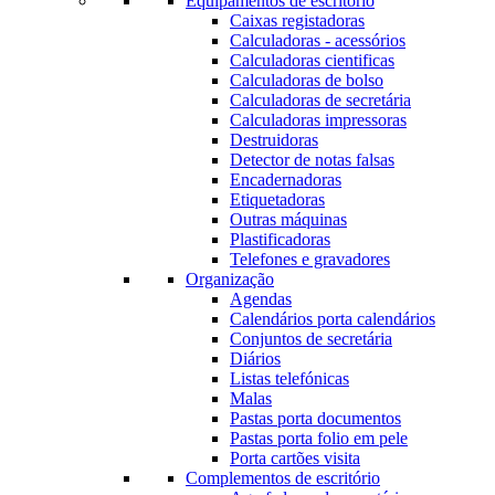
Equipamentos de escritório
Caixas registadoras
Calculadoras - acessórios
Calculadoras cientificas
Calculadoras de bolso
Calculadoras de secretária
Calculadoras impressoras
Destruidoras
Detector de notas falsas
Encadernadoras
Etiquetadoras
Outras máquinas
Plastificadoras
Telefones e gravadores
Organização
Agendas
Calendários porta calendários
Conjuntos de secretária
Diários
Listas telefónicas
Malas
Pastas porta documentos
Pastas porta folio em pele
Porta cartões visita
Complementos de escritório