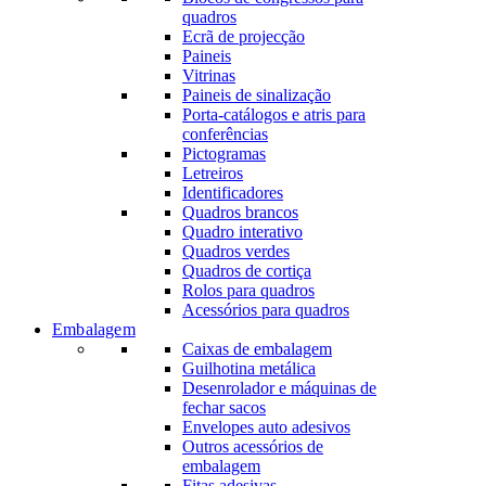
quadros
Ecrã de projecção
Paineis
Vitrinas
Paineis de sinalização
Porta-catálogos e atris para
conferências
Pictogramas
Letreiros
Identificadores
Quadros brancos
Quadro interativo
Quadros verdes
Quadros de cortiça
Rolos para quadros
Acessórios para quadros
Embalagem
Caixas de embalagem
Guilhotina metálica
Desenrolador e máquinas de
fechar sacos
Envelopes auto adesivos
Outros acessórios de
embalagem
Fitas adesivas