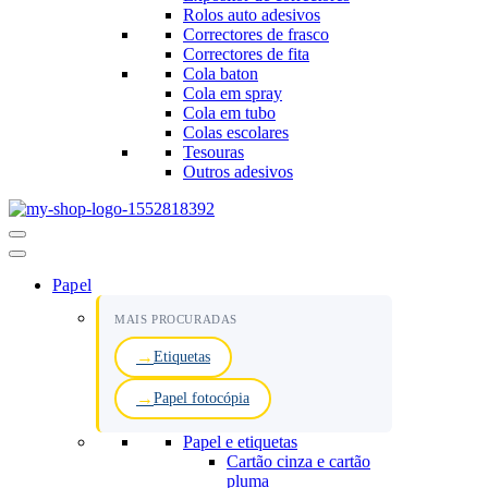
Rolos auto adesivos
Correctores de frasco
Correctores de fita
Cola baton
Cola em spray
Cola em tubo
Colas escolares
Tesouras
Outros adesivos
Menu
de
navegação
Papel
MAIS PROCURADAS
Etiquetas
Papel fotocópia
Papel e etiquetas
Cartão cinza e cartão
pluma