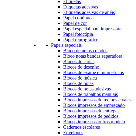
Etiquetas
Etiquetas adesivas
Etiquetas adesivas de anéis
Papel continuo
Papel de cor
Papel especial para impressora
Papel fotocópia
Papel reprográfico
Papeis especiais
Bloco de notas colados
Bloco notas bandas separadora
Blocos de cartas
Blocos de desenho
Blocos de exame e milimétricos
Blocos de música
Blocos de notas
Blocos de notas adesivas
Blocos de trabalhos manuais
Blocos impressos de recibos e vales
Blocos impressos de empregado
Blocos impressos de entregas
Blocos impressos de pedidos
Blocos impressos outros modelo
Cadernos escolares
Envelopes