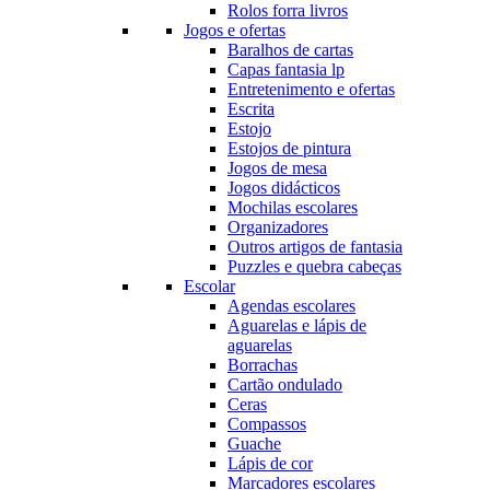
Rolos forra livros
Jogos e ofertas
Baralhos de cartas
Capas fantasia lp
Entretenimento e ofertas
Escrita
Estojo
Estojos de pintura
Jogos de mesa
Jogos didácticos
Mochilas escolares
Organizadores
Outros artigos de fantasia
Puzzles e quebra cabeças
Escolar
Agendas escolares
Aguarelas e lápis de
aguarelas
Borrachas
Cartão ondulado
Ceras
Compassos
Guache
Lápis de cor
Marcadores escolares