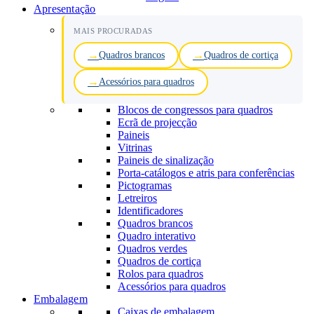
Apresentação
MAIS PROCURADAS
Quadros brancos
Quadros de cortiça
Acessórios para quadros
Blocos de congressos para quadros
Ecrã de projecção
Paineis
Vitrinas
Paineis de sinalização
Porta-catálogos e atris para conferências
Pictogramas
Letreiros
Identificadores
Quadros brancos
Quadro interativo
Quadros verdes
Quadros de cortiça
Rolos para quadros
Acessórios para quadros
Embalagem
Caixas de embalagem