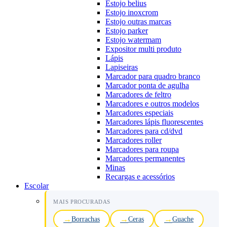
Estojo belius
Estojo inoxcrom
Estojo outras marcas
Estojo parker
Estojo watermam
Expositor multi produto
Lápis
Lapiseiras
Marcador para quadro branco
Marcador ponta de agulha
Marcadores de feltro
Marcadores e outros modelos
Marcadores especiais
Marcadores lápis fluorescentes
Marcadores para cd/dvd
Marcadores roller
Marcadores para roupa
Marcadores permanentes
Minas
Recargas e acessórios
Escolar
MAIS PROCURADAS
Borrachas
Ceras
Guache