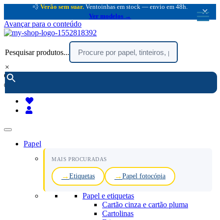
💨
Verão sem suar.
Ventoinhas em stock — envio em 48h.
×
Ver modelos →
Avançar para o conteúdo
Pesquisar produtos...
×
encomendar por telefone :
216 003 523
(chamada rede fixa nacional)
Papel
MAIS PROCURADAS
Etiquetas
Papel fotocópia
Papel e etiquetas
Cartão cinza e cartão pluma
Cartolinas