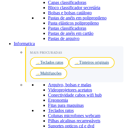
Capas classificadoras
Bloco classificador secretária
Bolsas e bolsas catálogo
Pastas de anéis em polipropileno
Pasta elásticos polipropileno
Pastas classificadoras
Pastas de anéis em cartão
Pastas de arquivo
Informatica
MAIS PROCURADAS
Teclados ratos
Tinteiros originais
Multifunções
Arquivo, bolsas e malas
Videoprojetores acetatos
Conectividade cabos wifi hub
Ergonomia
Fitas para maquinas
Teclados ratos
Colunas microfones webcam
Pilhas alcalinas recarregáveis
Suportes opticos cd e dvd