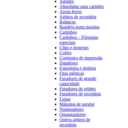
Agrafes
Almofadas para carimbo
Apoia livros
Artigos de secretária
Balanças
Bandeja porta moedas
Carimbos
Carimbos – Fórmulas
especiais
Clips e pioneses
Cofres
Conjuntos de impressão
Datadores
Esponjeira e dedeira
Fitas métricas
Furadores de grande
capacidade
Furadores de rebites
Furadores de secretária
Lupas
Máquina de agrafar
Numeradores
Organizadores
Outros artigos de
secretária