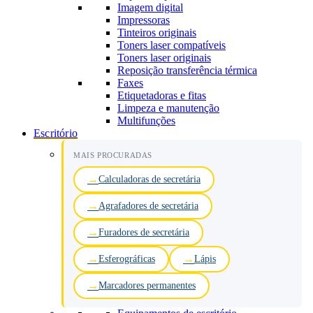
Imagem digital
Impressoras
Tinteiros originais
Toners laser compatíveis
Toners laser originais
Reposição transferência térmica
Faxes
Etiquetadoras e fitas
Limpeza e manutenção
Multifunções
Escritório
MAIS PROCURADAS
Calculadoras de secretária
Agrafadores de secretária
Furadores de secretária
Esferográficas
Lápis
Marcadores permanentes