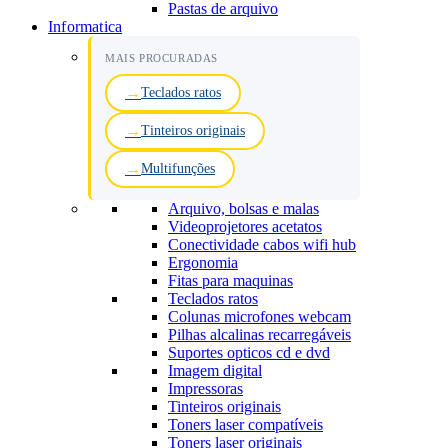
Pastas de arquivo
Informatica
MAIS PROCURADAS
Teclados ratos
Tinteiros originais
Multifunções
Arquivo, bolsas e malas
Videoprojetores acetatos
Conectividade cabos wifi hub
Ergonomia
Fitas para maquinas
Teclados ratos
Colunas microfones webcam
Pilhas alcalinas recarregáveis
Suportes opticos cd e dvd
Imagem digital
Impressoras
Tinteiros originais
Toners laser compatíveis
Toners laser originais