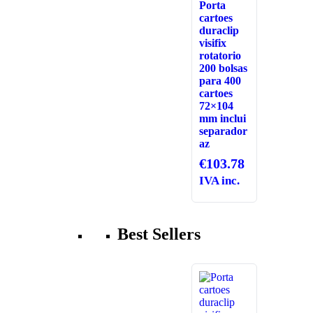
Porta
cartoes
duraclip
visifix
rotatorio
200 bolsas
para 400
cartoes
72×104
mm inclui
separador
az
€
103.78
IVA inc.
Best Sellers