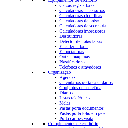
Equipamentos de escritório
Caixas registadoras
Calculadoras - acessórios
Calculadoras cientificas
Calculadoras de bolso
Calculadoras de secretária
Calculadoras impressoras
Destruidoras
Detector de notas falsas
Encadernadoras
Etiquetadoras
Outras máquinas
Plastificadoras
Telefones e gravadores
Organização
Agendas
Calendários porta calendários
Conjuntos de secretária
Diários
Listas telefónicas
Malas
Pastas porta documentos
Pastas porta folio em pele
Porta cartões visita
Complementos de escritório