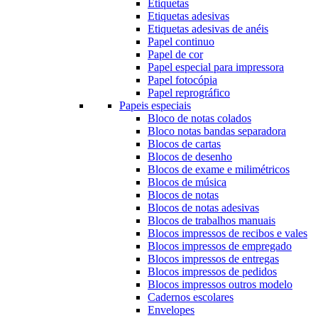
Etiquetas
Etiquetas adesivas
Etiquetas adesivas de anéis
Papel continuo
Papel de cor
Papel especial para impressora
Papel fotocópia
Papel reprográfico
Papeis especiais
Bloco de notas colados
Bloco notas bandas separadora
Blocos de cartas
Blocos de desenho
Blocos de exame e milimétricos
Blocos de música
Blocos de notas
Blocos de notas adesivas
Blocos de trabalhos manuais
Blocos impressos de recibos e vales
Blocos impressos de empregado
Blocos impressos de entregas
Blocos impressos de pedidos
Blocos impressos outros modelo
Cadernos escolares
Envelopes