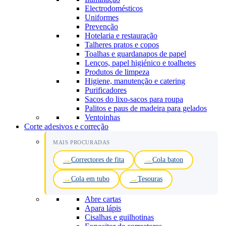
Electrodomésticos
Uniformes
Prevenção
Hotelaria e restauração
Talheres pratos e copos
Toalhas e guardanapos de papel
Lenços, papel higiénico e toalhetes
Produtos de limpeza
Higiene, manutenção e catering
Purificadores
Sacos do lixo-sacos para roupa
Palitos e paus de madeira para gelados
Ventoinhas
Corte adesivos e correção
MAIS PROCURADAS
Correctores de fita
Cola baton
Cola em tubo
Tesouras
Abre cartas
Apara lápis
Cisalhas e guilhotinas