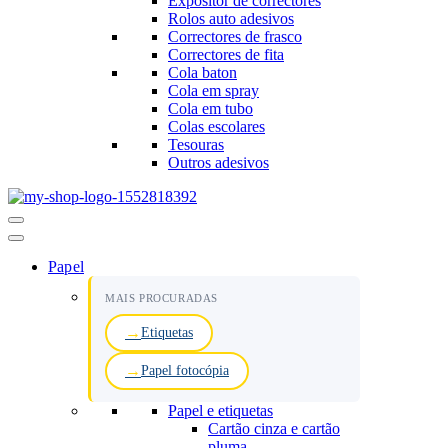
Expositor de correctores
Rolos auto adesivos
Correctores de frasco
Correctores de fita
Cola baton
Cola em spray
Cola em tubo
Colas escolares
Tesouras
Outros adesivos
Menu
de
navegação
Papel
MAIS PROCURADAS
Etiquetas
Papel fotocópia
Papel e etiquetas
Cartão cinza e cartão
pluma