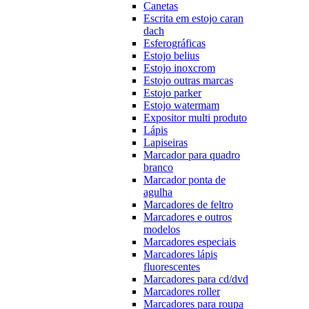
Canetas
Escrita em estojo caran
dach
Esferográficas
Estojo belius
Estojo inoxcrom
Estojo outras marcas
Estojo parker
Estojo watermam
Expositor multi produto
Lápis
Lapiseiras
Marcador para quadro
branco
Marcador ponta de
agulha
Marcadores de feltro
Marcadores e outros
modelos
Marcadores especiais
Marcadores lápis
fluorescentes
Marcadores para cd/dvd
Marcadores roller
Marcadores para roupa