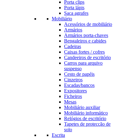
Porta clips
Porta lápis
Saca agrafes
Mobiliário
Acessórios de mobiliário
Armários
Armários porta-chaves
Bengaleiros e cabides
Cadeiras
Caixas fortes / cofres
Candeeiros de escritório
Carros para arquivo
suspenso
Cesto de papéis
Cinzeiros
Escadas/bancos
Expositores
Ficheiros
Mesas
Mobiliário auxiliar
Mobiliário informático
Relógios de escritório
Tapetes de protecção de
solo
Escrita