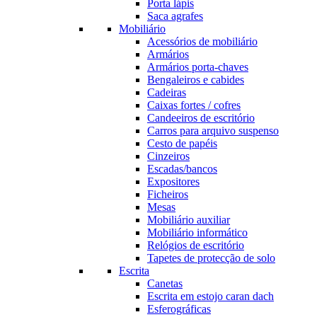
Porta lápis
Saca agrafes
Mobiliário
Acessórios de mobiliário
Armários
Armários porta-chaves
Bengaleiros e cabides
Cadeiras
Caixas fortes / cofres
Candeeiros de escritório
Carros para arquivo suspenso
Cesto de papéis
Cinzeiros
Escadas/bancos
Expositores
Ficheiros
Mesas
Mobiliário auxiliar
Mobiliário informático
Relógios de escritório
Tapetes de protecção de solo
Escrita
Canetas
Escrita em estojo caran dach
Esferográficas