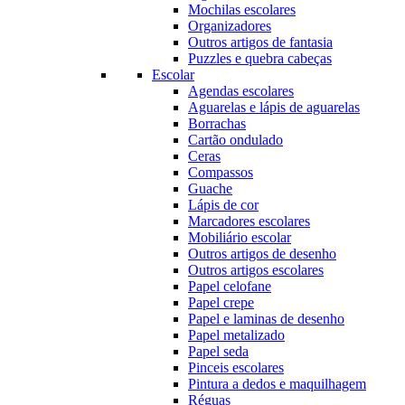
Mochilas escolares
Organizadores
Outros artigos de fantasia
Puzzles e quebra cabeças
Escolar
Agendas escolares
Aguarelas e lápis de aguarelas
Borrachas
Cartão ondulado
Ceras
Compassos
Guache
Lápis de cor
Marcadores escolares
Mobiliário escolar
Outros artigos de desenho
Outros artigos escolares
Papel celofane
Papel crepe
Papel e laminas de desenho
Papel metalizado
Papel seda
Pinceis escolares
Pintura a dedos e maquilhagem
Réguas