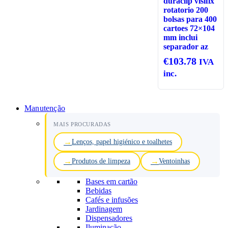
duraclip visifix
rotatorio 200
bolsas para 400
cartoes 72×104
mm inclui
separador az
€
103.78
IVA
inc.
Manutenção
MAIS PROCURADAS
Lenços, papel higiénico e toalhetes
Produtos de limpeza
Ventoinhas
Bases em cartão
Bebidas
Cafés e infusões
Jardinagem
Dispensadores
Iluminação