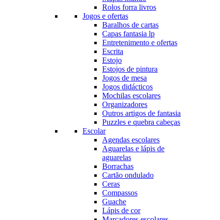
Rolos forra livros
Jogos e ofertas
Baralhos de cartas
Capas fantasia lp
Entretenimento e ofertas
Escrita
Estojo
Estojos de pintura
Jogos de mesa
Jogos didácticos
Mochilas escolares
Organizadores
Outros artigos de fantasia
Puzzles e quebra cabeças
Escolar
Agendas escolares
Aguarelas e lápis de
aguarelas
Borrachas
Cartão ondulado
Ceras
Compassos
Guache
Lápis de cor
Marcadores escolares