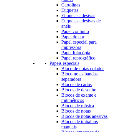
Cartolinas
Etiquetas
Etiquetas adesivas
Etiquetas adesivas de
anéis
Papel continuo
Papel de cor
Papel especial para
impressora
Papel fotocópia
Papel reprográfico
Papeis especiais
Bloco de notas colados
Bloco notas bandas
separadora
Blocos de cartas
Blocos de desenho
Blocos de exame e
milimétricos
Blocos de música
Blocos de notas
Blocos de notas adesivas
Blocos de trabalhos
manuais