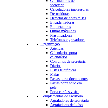
Calculadoras de
secretária
Calculadoras impressoras
Destruidoras
Detector de notas falsas
Encadernadoras
Etiquetadoras
Outras máquinas
Plastificadoras
Telefones e gravadores
Organização
Agendas
Calendários porta
calendários
Conjuntos de secretária
Diários
Listas telefónicas
Malas
Pastas porta documentos
Pastas porta folio em
pele
Porta cartões visita
Complementos de escritório
Agrafadores de secretária
Agrafadores de bolso