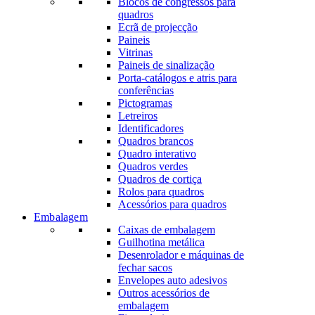
Blocos de congressos para
quadros
Ecrã de projecção
Paineis
Vitrinas
Paineis de sinalização
Porta-catálogos e atris para
conferências
Pictogramas
Letreiros
Identificadores
Quadros brancos
Quadro interativo
Quadros verdes
Quadros de cortiça
Rolos para quadros
Acessórios para quadros
Embalagem
Caixas de embalagem
Guilhotina metálica
Desenrolador e máquinas de
fechar sacos
Envelopes auto adesivos
Outros acessórios de
embalagem