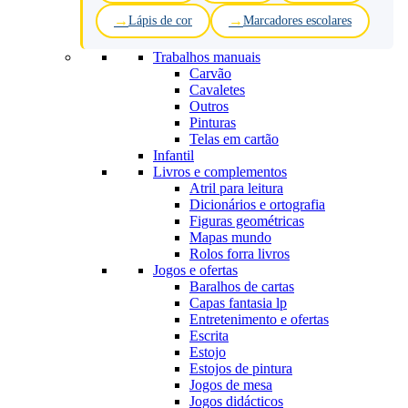
Lápis de cor
Marcadores escolares
Trabalhos manuais
Carvão
Cavaletes
Outros
Pinturas
Telas em cartão
Infantil
Livros e complementos
Atril para leitura
Dicionários e ortografia
Figuras geométricas
Mapas mundo
Rolos forra livros
Jogos e ofertas
Baralhos de cartas
Capas fantasia lp
Entretenimento e ofertas
Escrita
Estojo
Estojos de pintura
Jogos de mesa
Jogos didácticos