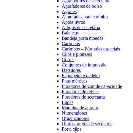
Agrafadores de secretária
Agrafadores de bolso
Agrafes
Almofadas para carimbo
Apoia livros
Artigos de secretária
Balanças
Bandeja porta moedas
Carimbos
Carimbos – Fórmulas especiais
Clips e pioneses
Cofres
Conjuntos de impressão
Datadores
Esponjeira e dedeira
Fitas métricas
Furadores de grande capacidade
Furadores de rebites
Furadores de secretária
Lupas
Máquina de agrafar
Numeradores
Organizadores
Outros artigos de secretária
Porta clips