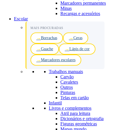
Marcadores permanentes
Minas
Recargas e acessórios
Escolar
MAIS PROCURADAS
Borrachas
Ceras
Guache
Lápis de cor
Marcadores escolares
Trabalhos manuais
Carvão
Cavaletes
Outros
Pinturas
Telas em cartão
Infantil
Livros e complementos
Atril para leitura
Dicionários e ortografia
Figuras geométricas
Mapas mundo