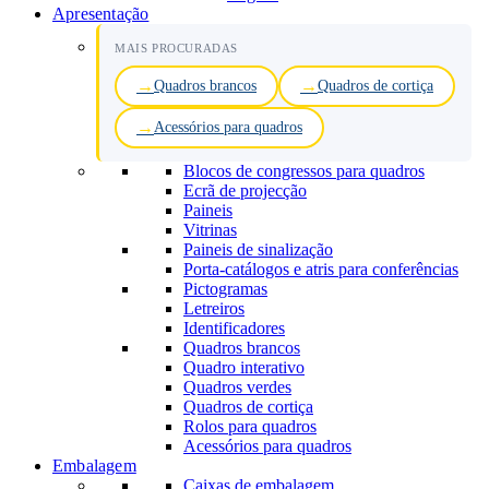
Apresentação
MAIS PROCURADAS
Quadros brancos
Quadros de cortiça
Acessórios para quadros
Blocos de congressos para quadros
Ecrã de projecção
Paineis
Vitrinas
Paineis de sinalização
Porta-catálogos e atris para conferências
Pictogramas
Letreiros
Identificadores
Quadros brancos
Quadro interativo
Quadros verdes
Quadros de cortiça
Rolos para quadros
Acessórios para quadros
Embalagem
Caixas de embalagem