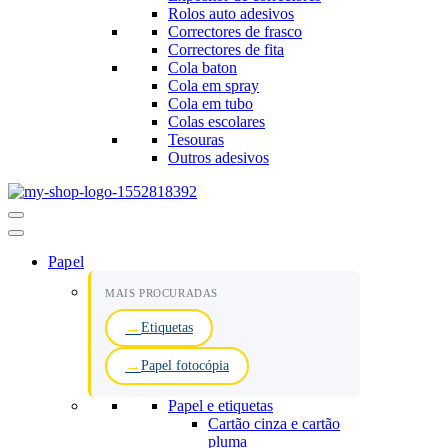
Rolos auto adesivos
Correctores de frasco
Correctores de fita
Cola baton
Cola em spray
Cola em tubo
Colas escolares
Tesouras
Outros adesivos
Menu
de
navegação
Papel
MAIS PROCURADAS
Etiquetas
Papel fotocópia
Papel e etiquetas
Cartão cinza e cartão
pluma