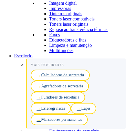
Imagem digital
Impressoras
Tinteiros originais
Toners laser compatíveis
Toners laser originais
Reposição transferência térmica
Faxes
Etiquetadoras e fitas
Limpeza e manutenção
Multifunções
Escritório
MAIS PROCURADAS
Calculadoras de secretária
Agrafadores de secretária
Furadores de secretária
Esferográficas
Lápis
Marcadores permanentes