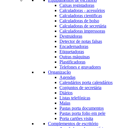
Equipamentos de escritório
Caixas registadoras
Calculadoras - acessórios
Calculadoras cientificas
Calculadoras de bolso
Calculadoras de secretária
Calculadoras impressoras
Destruidoras
Detector de notas falsas
Encadernadoras
Etiquetadoras
Outras máquinas
Plastificadoras
Telefones e gravadores
Organização
Agendas
Calendários porta calendários
Conjuntos de secretária
Diários
Listas telefónicas
Malas
Pastas porta documentos
Pastas porta folio em pele
Porta cartões visita
Complementos de escritório