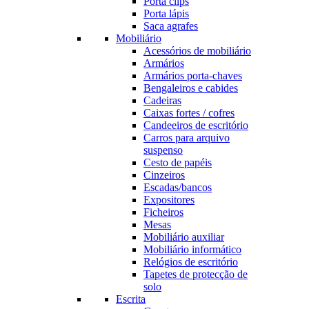
Porta clips
Porta lápis
Saca agrafes
Mobiliário
Acessórios de mobiliário
Armários
Armários porta-chaves
Bengaleiros e cabides
Cadeiras
Caixas fortes / cofres
Candeeiros de escritório
Carros para arquivo
suspenso
Cesto de papéis
Cinzeiros
Escadas/bancos
Expositores
Ficheiros
Mesas
Mobiliário auxiliar
Mobiliário informático
Relógios de escritório
Tapetes de protecção de
solo
Escrita