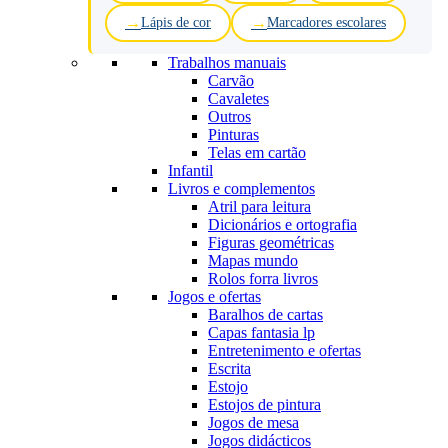
Lápis de cor
Marcadores escolares
Trabalhos manuais
Carvão
Cavaletes
Outros
Pinturas
Telas em cartão
Infantil
Livros e complementos
Atril para leitura
Dicionários e ortografia
Figuras geométricas
Mapas mundo
Rolos forra livros
Jogos e ofertas
Baralhos de cartas
Capas fantasia lp
Entretenimento e ofertas
Escrita
Estojo
Estojos de pintura
Jogos de mesa
Jogos didácticos