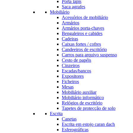
Porta lápis
Saca agrafes
Mobiliário
Acessórios de mobiliário
Armários
Armários porta-chaves
Bengaleiros e cabides
Cadeiras
Caixas fortes / cofres
Candeeiros de escritório
Carros para arquivo suspenso
Cesto de papéis
Cinzeiros
Escadas/bancos
Expositores
Ficheiros
Mesas
Mobiliário auxiliar
Mobiliário informático
Relógios de escritório
Tapetes de protecção de solo
Escrita
Canetas
Escrita em estojo caran dach
Esferográficas