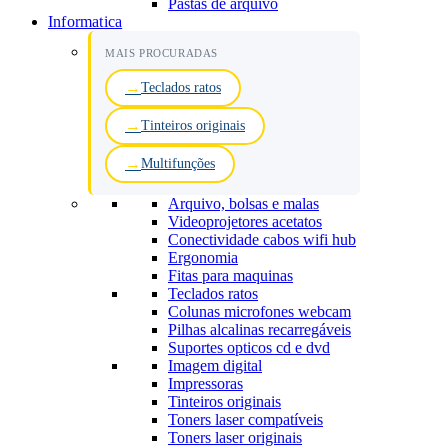
Pastas de arquivo
Informatica
MAIS PROCURADAS
Teclados ratos
Tinteiros originais
Multifunções
Arquivo, bolsas e malas
Videoprojetores acetatos
Conectividade cabos wifi hub
Ergonomia
Fitas para maquinas
Teclados ratos
Colunas microfones webcam
Pilhas alcalinas recarregáveis
Suportes opticos cd e dvd
Imagem digital
Impressoras
Tinteiros originais
Toners laser compatíveis
Toners laser originais