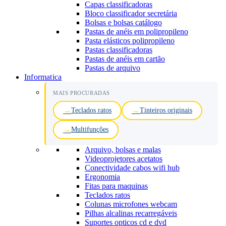
Capas classificadoras
Bloco classificador secretária
Bolsas e bolsas catálogo
Pastas de anéis em polipropileno
Pasta elásticos polipropileno
Pastas classificadoras
Pastas de anéis em cartão
Pastas de arquivo
Informatica
MAIS PROCURADAS
Teclados ratos
Tinteiros originais
Multifunções
Arquivo, bolsas e malas
Videoprojetores acetatos
Conectividade cabos wifi hub
Ergonomia
Fitas para maquinas
Teclados ratos
Colunas microfones webcam
Pilhas alcalinas recarregáveis
Suportes opticos cd e dvd