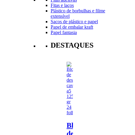
Fitas e laços
Plástico de borbulhas e filme
extensível
Sacos de plástico e papel
Papel de embalar kraft
Papel fantasia
DESTAQUES
Bloco
de