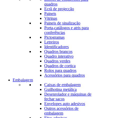
quadros
Ecrã de projecção
Paineis
Vitrinas
Paineis de sinalização
Porta-catálogos e atris para
conferências
Pictogramas
Letreiros
Identificadores
Quadros brancos
Quadro interativo
Quadros verdes
Quadros de cortiça
Rolos para quadros
Acessórios para quadros
Embalagem
Caixas de embalagem
Guilhotina metálica
Desenrolador e máquinas de
fechar sacos
Envelopes auto adesivos
Outros acessórios de
embalagem
Fitas adesivas