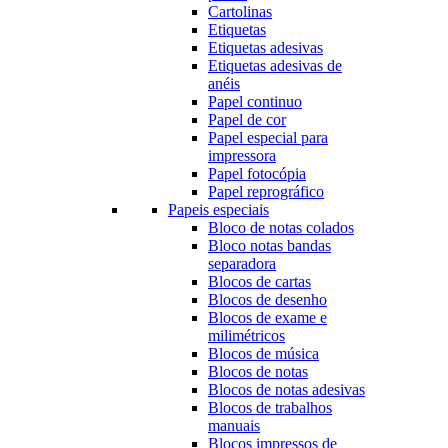
Cartolinas
Etiquetas
Etiquetas adesivas
Etiquetas adesivas de
anéis
Papel continuo
Papel de cor
Papel especial para
impressora
Papel fotocópia
Papel reprográfico
Papeis especiais
Bloco de notas colados
Bloco notas bandas
separadora
Blocos de cartas
Blocos de desenho
Blocos de exame e
milimétricos
Blocos de música
Blocos de notas
Blocos de notas adesivas
Blocos de trabalhos
manuais
Blocos impressos de