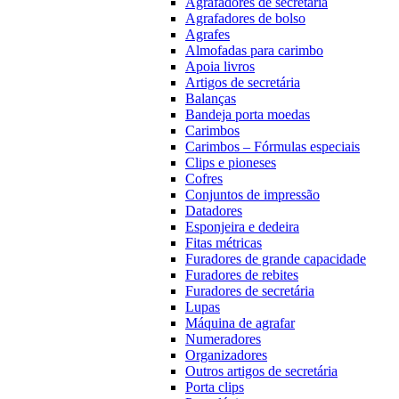
Agrafadores de secretária
Agrafadores de bolso
Agrafes
Almofadas para carimbo
Apoia livros
Artigos de secretária
Balanças
Bandeja porta moedas
Carimbos
Carimbos – Fórmulas especiais
Clips e pioneses
Cofres
Conjuntos de impressão
Datadores
Esponjeira e dedeira
Fitas métricas
Furadores de grande capacidade
Furadores de rebites
Furadores de secretária
Lupas
Máquina de agrafar
Numeradores
Organizadores
Outros artigos de secretária
Porta clips