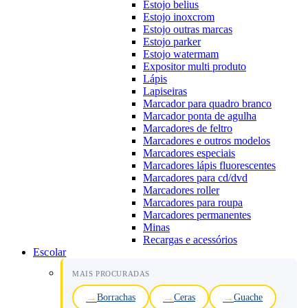
Estojo belius
Estojo inoxcrom
Estojo outras marcas
Estojo parker
Estojo watermam
Expositor multi produto
Lápis
Lapiseiras
Marcador para quadro branco
Marcador ponta de agulha
Marcadores de feltro
Marcadores e outros modelos
Marcadores especiais
Marcadores lápis fluorescentes
Marcadores para cd/dvd
Marcadores roller
Marcadores para roupa
Marcadores permanentes
Minas
Recargas e acessórios
Escolar
MAIS PROCURADAS
Borrachas
Ceras
Guache