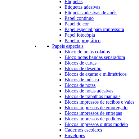
Etiquetas
Etiquetas adesivas
Etiquetas adesivas de anéis
Papel continuo
Papel de cor
Papel especial para impressora
Papel fotocópia
Papel reprográfico
Papeis especiais
Bloco de notas colados
Bloco notas bandas separadora
Blocos de cartas
Blocos de desenho
Blocos de exame e milimétricos
Blocos de música
Blocos de notas
Blocos de notas adesivas
Blocos de trabalhos manuais
Blocos impressos de recibos e vales
Blocos impressos de empregado
Blocos impressos de entregas
Blocos impressos de pedidos
Blocos impressos outros modelo
Cadernos escolares
Envelopes