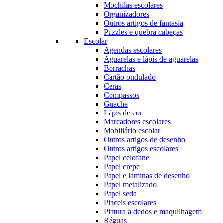
Mochilas escolares
Organizadores
Outros artigos de fantasia
Puzzles e quebra cabeças
Escolar
Agendas escolares
Aguarelas e lápis de aguarelas
Borrachas
Cartão ondulado
Ceras
Compassos
Guache
Lápis de cor
Marcadores escolares
Mobiliário escolar
Outros artigos de desenho
Outros artigos escolares
Papel celofane
Papel crepe
Papel e laminas de desenho
Papel metalizado
Papel seda
Pinceis escolares
Pintura a dedos e maquilhagem
Réguas