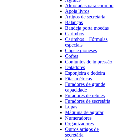
Almofadas para carimbo
Apoia livros
Artigos de secretária
Balanças
Bandeja porta moedas
Carimbos
Carimbos – Fórmulas
especiais
Clips e pioneses
Cofres
Conjuntos de impressão
Datadores
Esponjeira e dedeira
Fitas métricas
Furadores de grande
capacidade
Furadores de rebites
Furadores de secretária
Lupas
Máquina de agrafar
Numeradores
Organizadores
Outros artigos de
secretária