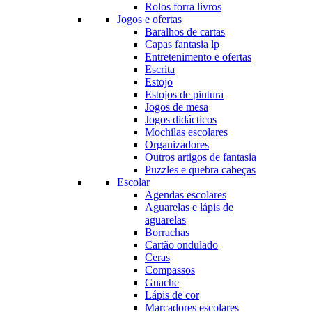
Rolos forra livros
Jogos e ofertas
Baralhos de cartas
Capas fantasia lp
Entretenimento e ofertas
Escrita
Estojo
Estojos de pintura
Jogos de mesa
Jogos didácticos
Mochilas escolares
Organizadores
Outros artigos de fantasia
Puzzles e quebra cabeças
Escolar
Agendas escolares
Aguarelas e lápis de
aguarelas
Borrachas
Cartão ondulado
Ceras
Compassos
Guache
Lápis de cor
Marcadores escolares