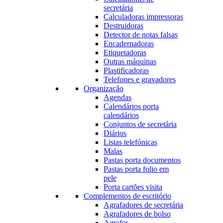
secretária
Calculadoras impressoras
Destruidoras
Detector de notas falsas
Encadernadoras
Etiquetadoras
Outras máquinas
Plastificadoras
Telefones e gravadores
Organização
Agendas
Calendários porta
calendários
Conjuntos de secretária
Diários
Listas telefónicas
Malas
Pastas porta documentos
Pastas porta folio em
pele
Porta cartões visita
Complementos de escritório
Agrafadores de secretária
Agrafadores de bolso
Agrafes