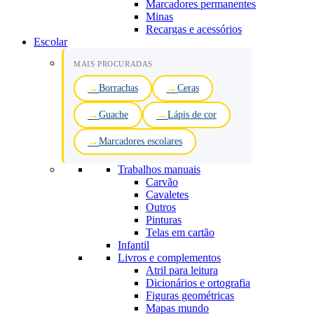
Marcadores permanentes
Minas
Recargas e acessórios
Escolar
MAIS PROCURADAS
Borrachas
Ceras
Guache
Lápis de cor
Marcadores escolares
Trabalhos manuais
Carvão
Cavaletes
Outros
Pinturas
Telas em cartão
Infantil
Livros e complementos
Atril para leitura
Dicionários e ortografia
Figuras geométricas
Mapas mundo