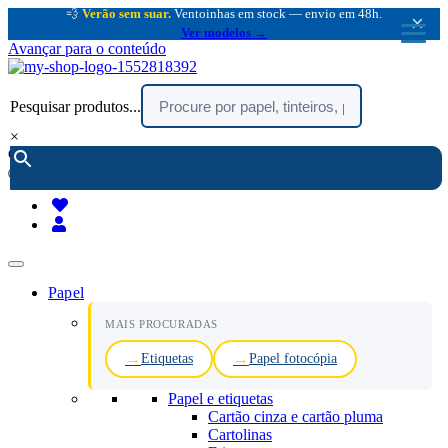
💨
Verão sem suar.
Ventoinhas em stock — envio em 48h.
×
Ver modelos →
Avançar para o conteúdo
Pesquisar produtos...
×
encomendar por telefone :
216 003 523
(chamada rede fixa nacional)
Papel
MAIS PROCURADAS
Etiquetas
Papel fotocópia
Papel e etiquetas
Cartão cinza e cartão pluma
Cartolinas