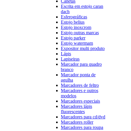
Canetas
Escrita em estojo caran
dach
Esferográficas
Estojo belius
Estojo inoxcrom
Estojo outras marcas
Estojo parker
Estojo watermam
Expositor multi produto
Lápis
Lapiseiras
Marcador para quadro
branco
Marcador ponta de
agulha
Marcadores de feltro
Marcadores e outros
modelos
Marcadores especiais
Marcadores lápis
fluorescentes
Marcadores para cd/dvd
Marcadores roller
Marcadores para roupa