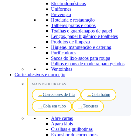
Electrodomésticos
Uniformes
Prevenção
Hotelaria e restauração
Talheres pratos e copos
Toalhas e guardanapos de papel
Lenços, papel higiénico e toalhetes
Produtos de limpeza
Higiene, manutenção e catering
Purificadores
Sacos do lixo-sacos para roupa
Palitos e paus de madeira para gelados
Ventoinhas
Corte adesivos e correção
MAIS PROCURADAS
Correctores de fita
Cola baton
Cola em tubo
Tesouras
Abre cartas
Apara lápis
Cisalhas e guilhotinas
Expositor de correctores