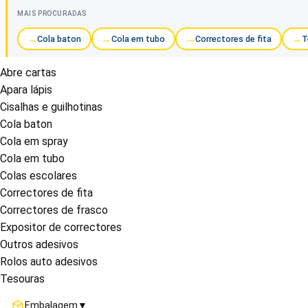
MAIS PROCURADAS
Cola baton
Cola em tubo
Correctores de fita
T
Abre cartas
Apara lápis
Cisalhas e guilhotinas
Cola baton
Cola em spray
Cola em tubo
Colas escolares
Correctores de fita
Correctores de frasco
Expositor de correctores
Outros adesivos
Rolos auto adesivos
Tesouras
Embalagem
▼