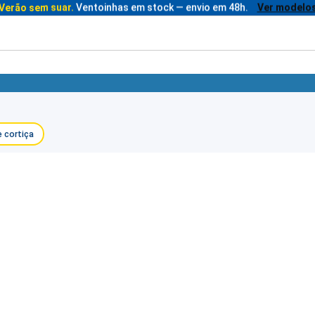
Verão sem suar.
Ventoinhas em stock — envio em 48h.
Ver modelo
 cortiça