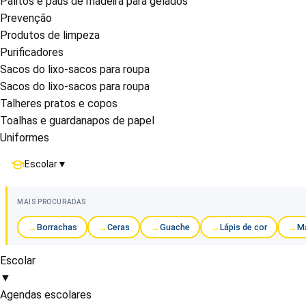
Palitos e paus de madeira para gelados
Prevenção
Produtos de limpeza
Purificadores
Sacos do lixo-sacos para roupa
Sacos do lixo-sacos para roupa
Talheres pratos e copos
Toalhas e guardanapos de papel
Uniformes
Escolar
▼
MAIS PROCURADAS
Borrachas
Ceras
Guache
Lápis de cor
Ma
Escolar
▼
Agendas escolares