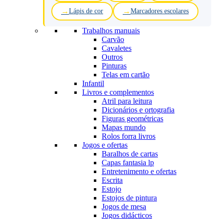
Lápis de cor
Marcadores escolares
Trabalhos manuais
Carvão
Cavaletes
Outros
Pinturas
Telas em cartão
Infantil
Livros e complementos
Atril para leitura
Dicionários e ortografia
Figuras geométricas
Mapas mundo
Rolos forra livros
Jogos e ofertas
Baralhos de cartas
Capas fantasia lp
Entretenimento e ofertas
Escrita
Estojo
Estojos de pintura
Jogos de mesa
Jogos didácticos