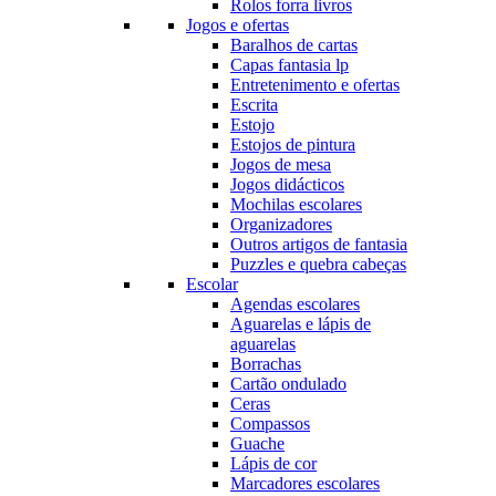
Rolos forra livros
Jogos e ofertas
Baralhos de cartas
Capas fantasia lp
Entretenimento e ofertas
Escrita
Estojo
Estojos de pintura
Jogos de mesa
Jogos didácticos
Mochilas escolares
Organizadores
Outros artigos de fantasia
Puzzles e quebra cabeças
Escolar
Agendas escolares
Aguarelas e lápis de
aguarelas
Borrachas
Cartão ondulado
Ceras
Compassos
Guache
Lápis de cor
Marcadores escolares