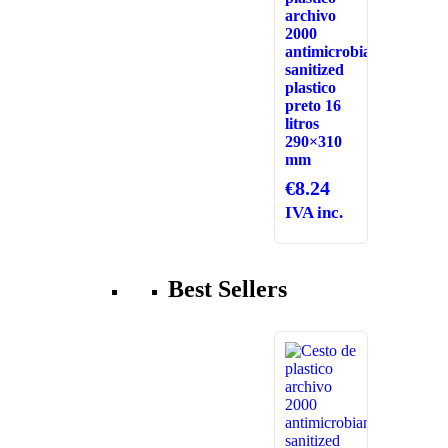
archivo
2000
antimicrobiana
sanitized
plastico
preto 16
litros
290×310
mm
€
8.24
IVA inc.
Best Sellers