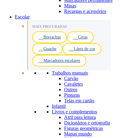
Marcadores permanentes
Minas
Recargas e acessórios
Escolar
MAIS PROCURADAS
Borrachas
Ceras
Guache
Lápis de cor
Marcadores escolares
Trabalhos manuais
Carvão
Cavaletes
Outros
Pinturas
Telas em cartão
Infantil
Livros e complementos
Atril para leitura
Dicionários e ortografia
Figuras geométricas
Mapas mundo