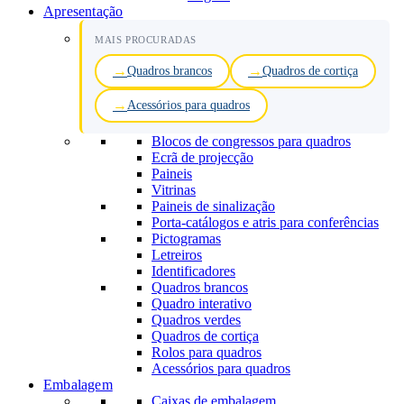
Apresentação
MAIS PROCURADAS
Quadros brancos
Quadros de cortiça
Acessórios para quadros
Blocos de congressos para quadros
Ecrã de projecção
Paineis
Vitrinas
Paineis de sinalização
Porta-catálogos e atris para conferências
Pictogramas
Letreiros
Identificadores
Quadros brancos
Quadro interativo
Quadros verdes
Quadros de cortiça
Rolos para quadros
Acessórios para quadros
Embalagem
Caixas de embalagem