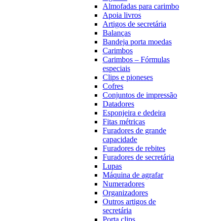
Almofadas para carimbo
Apoia livros
Artigos de secretária
Balanças
Bandeja porta moedas
Carimbos
Carimbos – Fórmulas
especiais
Clips e pioneses
Cofres
Conjuntos de impressão
Datadores
Esponjeira e dedeira
Fitas métricas
Furadores de grande
capacidade
Furadores de rebites
Furadores de secretária
Lupas
Máquina de agrafar
Numeradores
Organizadores
Outros artigos de
secretária
Porta clips