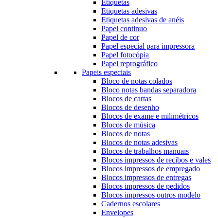
Etiquetas
Etiquetas adesivas
Etiquetas adesivas de anéis
Papel continuo
Papel de cor
Papel especial para impressora
Papel fotocópia
Papel reprográfico
Papeis especiais
Bloco de notas colados
Bloco notas bandas separadora
Blocos de cartas
Blocos de desenho
Blocos de exame e milimétricos
Blocos de música
Blocos de notas
Blocos de notas adesivas
Blocos de trabalhos manuais
Blocos impressos de recibos e vales
Blocos impressos de empregado
Blocos impressos de entregas
Blocos impressos de pedidos
Blocos impressos outros modelo
Cadernos escolares
Envelopes