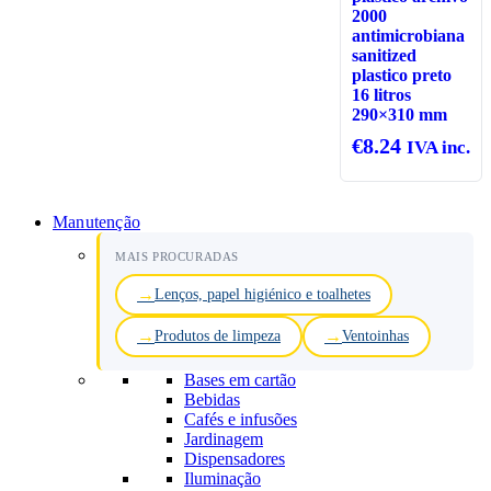
2000
antimicrobiana
sanitized
plastico preto
16 litros
290×310 mm
€
8.24
IVA inc.
Manutenção
MAIS PROCURADAS
Lenços, papel higiénico e toalhetes
Produtos de limpeza
Ventoinhas
Bases em cartão
Bebidas
Cafés e infusões
Jardinagem
Dispensadores
Iluminação