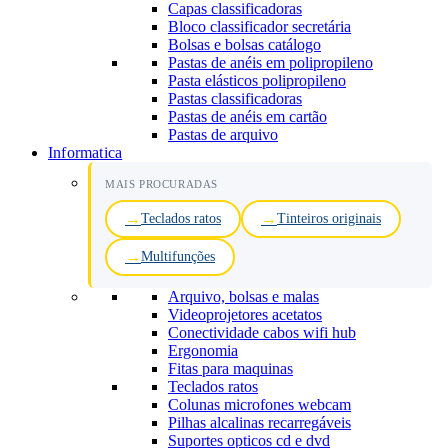
Capas classificadoras
Bloco classificador secretária
Bolsas e bolsas catálogo
Pastas de anéis em polipropileno
Pasta elásticos polipropileno
Pastas classificadoras
Pastas de anéis em cartão
Pastas de arquivo
Informatica
MAIS PROCURADAS
Teclados ratos
Tinteiros originais
Multifunções
Arquivo, bolsas e malas
Videoprojetores acetatos
Conectividade cabos wifi hub
Ergonomia
Fitas para maquinas
Teclados ratos
Colunas microfones webcam
Pilhas alcalinas recarregáveis
Suportes opticos cd e dvd