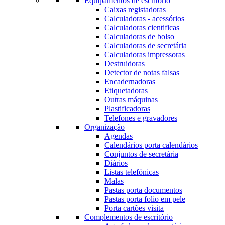
Equipamentos de escritório
Caixas registadoras
Calculadoras - acessórios
Calculadoras cientificas
Calculadoras de bolso
Calculadoras de secretária
Calculadoras impressoras
Destruidoras
Detector de notas falsas
Encadernadoras
Etiquetadoras
Outras máquinas
Plastificadoras
Telefones e gravadores
Organização
Agendas
Calendários porta calendários
Conjuntos de secretária
Diários
Listas telefónicas
Malas
Pastas porta documentos
Pastas porta folio em pele
Porta cartões visita
Complementos de escritório