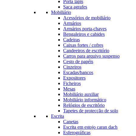
Porta lápis
Saca agrafes
Mobiliário
Acessórios de mobiliário
Armários
Armários porta-chaves
Bengaleiros e cabides
Cadeiras
Caixas fortes / cofres
Candeeiros de escritório
Carros para arquivo suspenso
Cesto de papéis
Cinzeiros
Escadas/bancos
Expositores
Ficheiros
Mesas
Mobiliário auxiliar
Mobiliário informático
Relógios de escritório
Tapetes de protecção de solo
Escrita
Canetas
Escrita em estojo caran dach
Esferográficas