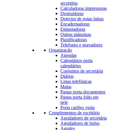
secretária
Calculadoras impressoras
Destruidoras
Detector de notas falsas
Encadernadoras
Etiquetadoras
Outras máquinas
Plastificadoras
Telefones e gravadores
Organização
Agendas
Calendários porta
calendários
Conjuntos de secretária
Diários
Listas telefónicas
Malas
Pastas porta documentos
Pastas porta folio em
pele
Porta cartões visita
Complementos de escritório
Agrafadores de secretária
Agrafadores de bolso
Agrafes