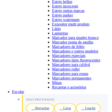
Estojo belius
Estojo inoxcrom
Estojo outras marcas
Estojo parker
Estojo watermam
Expositor multi produto
Lápis
Lapiseiras
Marcador para quadro branco
Marcador ponta de agulha
Marcadores de feltro
Marcadores e outros modelos
Marcadores especiais
Marcadores lápis fluorescentes
Marcadores para cd/dvd
Marcadores roller
Marcadores para roupa
Marcadores permanentes
Minas
Recargas e acessórios
Escolar
MAIS PROCURADAS
Borrachas
Ceras
Guache