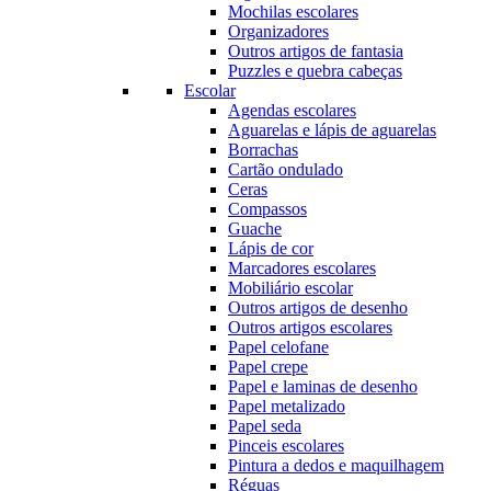
Mochilas escolares
Organizadores
Outros artigos de fantasia
Puzzles e quebra cabeças
Escolar
Agendas escolares
Aguarelas e lápis de aguarelas
Borrachas
Cartão ondulado
Ceras
Compassos
Guache
Lápis de cor
Marcadores escolares
Mobiliário escolar
Outros artigos de desenho
Outros artigos escolares
Papel celofane
Papel crepe
Papel e laminas de desenho
Papel metalizado
Papel seda
Pinceis escolares
Pintura a dedos e maquilhagem
Réguas