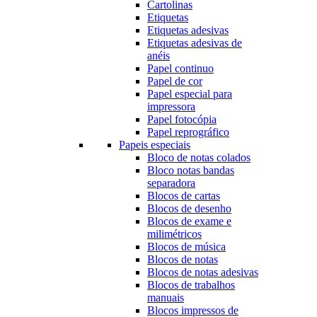
Cartolinas
Etiquetas
Etiquetas adesivas
Etiquetas adesivas de
anéis
Papel continuo
Papel de cor
Papel especial para
impressora
Papel fotocópia
Papel reprográfico
Papeis especiais
Bloco de notas colados
Bloco notas bandas
separadora
Blocos de cartas
Blocos de desenho
Blocos de exame e
milimétricos
Blocos de música
Blocos de notas
Blocos de notas adesivas
Blocos de trabalhos
manuais
Blocos impressos de