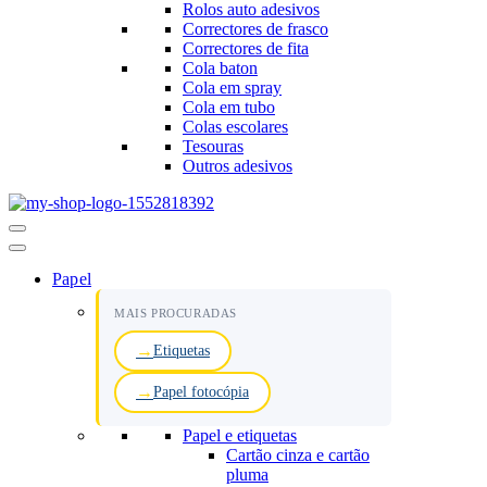
Rolos auto adesivos
Correctores de frasco
Correctores de fita
Cola baton
Cola em spray
Cola em tubo
Colas escolares
Tesouras
Outros adesivos
Menu
de
navegação
Papel
MAIS PROCURADAS
Etiquetas
Papel fotocópia
Papel e etiquetas
Cartão cinza e cartão
pluma