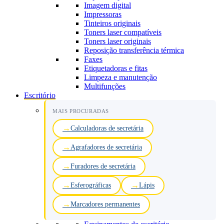
Imagem digital
Impressoras
Tinteiros originais
Toners laser compatíveis
Toners laser originais
Reposição transferência térmica
Faxes
Etiquetadoras e fitas
Limpeza e manutenção
Multifunções
Escritório
MAIS PROCURADAS
Calculadoras de secretária
Agrafadores de secretária
Furadores de secretária
Esferográficas
Lápis
Marcadores permanentes