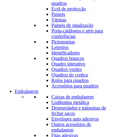
quadros
Ecrã de projecção
Paineis
Vitrinas
Paineis de sinalização
Porta-catálogos e atris para
conferências
Pictogramas
Letreiros
Identificadores
Quadros brancos
Quadro interativo
Quadros verdes
Quadros de cortiça
Rolos para quadros
Acessórios para quadros
Embalagem
Caixas de embalagem
Guilhotina metálica
Desenrolador e máquinas de
fechar sacos
Envelopes auto adesivos
Outros acessórios de
embalagem
Fitas adesivas