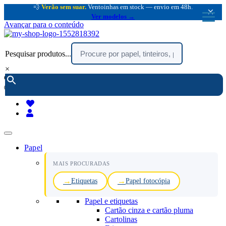
💨
Verão sem suar.
Ventoinhas em stock — envio em 48h.
×
Ver modelos →
Avançar para o conteúdo
Pesquisar produtos...
×
encomendar por telefone :
216 003 523
(chamada rede fixa nacional)
Papel
MAIS PROCURADAS
Etiquetas
Papel fotocópia
Papel e etiquetas
Cartão cinza e cartão pluma
Cartolinas