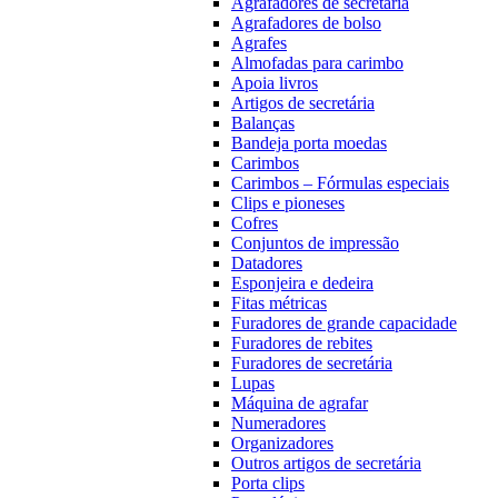
Agrafadores de secretária
Agrafadores de bolso
Agrafes
Almofadas para carimbo
Apoia livros
Artigos de secretária
Balanças
Bandeja porta moedas
Carimbos
Carimbos – Fórmulas especiais
Clips e pioneses
Cofres
Conjuntos de impressão
Datadores
Esponjeira e dedeira
Fitas métricas
Furadores de grande capacidade
Furadores de rebites
Furadores de secretária
Lupas
Máquina de agrafar
Numeradores
Organizadores
Outros artigos de secretária
Porta clips