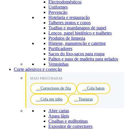
Electrodomésticos
Uniformes
Prevenção
Hotelaria e restauração
Talheres pratos e copos
Toalhas e guardanapos de papel
Lenços, papel higiénico e toalhetes
Produtos de limpeza
Higiene, manutenção e catering
Purificadores
Sacos do lixo-sacos para roupa
Palitos e paus de madeira para gelados
Ventoinhas
Corte adesivos e correção
MAIS PROCURADAS
Correctores de fita
Cola baton
Cola em tubo
Tesouras
Abre cartas
Apara lápis
Cisalhas e guilhotinas
Expositor de correctores