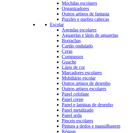
Mochilas escolares
Organizadores
Outros artigos de fantasia
Puzzles e quebra cabeças
Escolar
Agendas escolares
Aguarelas e lápis de aguarelas
Borrachas
Cartão ondulado
Ceras
Compassos
Guache
Lápis de cor
Marcadores escolares
Mobiliário escolar
Outros artigos de desenho
Outros artigos escolares
Papel celofane
Papel crepe
Papel e laminas de desenho
Papel metalizado
Papel seda
Pinceis escolares
Pintura a dedos e maquilhagem
Réguas