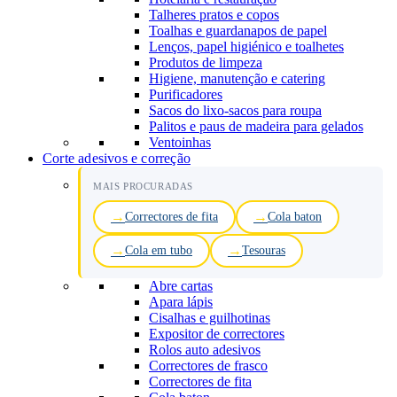
Talheres pratos e copos
Toalhas e guardanapos de papel
Lenços, papel higiénico e toalhetes
Produtos de limpeza
Higiene, manutenção e catering
Purificadores
Sacos do lixo-sacos para roupa
Palitos e paus de madeira para gelados
Ventoinhas
Corte adesivos e correção
MAIS PROCURADAS
Correctores de fita
Cola baton
Cola em tubo
Tesouras
Abre cartas
Apara lápis
Cisalhas e guilhotinas
Expositor de correctores
Rolos auto adesivos
Correctores de frasco
Correctores de fita