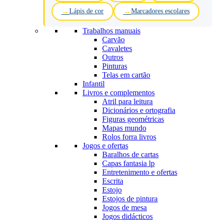
Lápis de cor
Marcadores escolares
Trabalhos manuais
Carvão
Cavaletes
Outros
Pinturas
Telas em cartão
Infantil
Livros e complementos
Atril para leitura
Dicionários e ortografia
Figuras geométricas
Mapas mundo
Rolos forra livros
Jogos e ofertas
Baralhos de cartas
Capas fantasia lp
Entretenimento e ofertas
Escrita
Estojo
Estojos de pintura
Jogos de mesa
Jogos didácticos