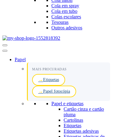
Cola baton
Cola em spray
Cola em tubo
Colas escolares
Tesouras
Outros adesivos
Menu
de
navegação
Papel
MAIS PROCURADAS
Etiquetas
Papel fotocópia
Papel e etiquetas
Cartão cinza e cartão
pluma
Cartolinas
Etiquetas
Etiquetas adesivas
Etiquetas adesivas de