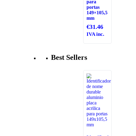
para
portas
149×105,5
mm
€
31.46
IVA inc.
Best Sellers