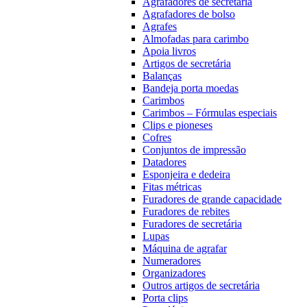
Agrafadores de secretária
Agrafadores de bolso
Agrafes
Almofadas para carimbo
Apoia livros
Artigos de secretária
Balanças
Bandeja porta moedas
Carimbos
Carimbos – Fórmulas especiais
Clips e pioneses
Cofres
Conjuntos de impressão
Datadores
Esponjeira e dedeira
Fitas métricas
Furadores de grande capacidade
Furadores de rebites
Furadores de secretária
Lupas
Máquina de agrafar
Numeradores
Organizadores
Outros artigos de secretária
Porta clips