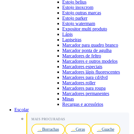
Estojo belius
Estojo inoxcrom
Estojo outras marcas
Estojo parker
Estojo watermam
Expositor multi produto
Lápis
Lapiseiras
Marcador para quadro branco
Marcador ponta de agulha
Marcadores de feltro
Marcadores e outros modelos
Marcadores especiais
Marcadores lápis fluorescentes
Marcadores para cd/dvd
Marcadores roller
Marcadores para roupa
Marcadores permanentes
Minas
Recargas e acessórios
Escolar
MAIS PROCURADAS
Borrachas
Ceras
Guache