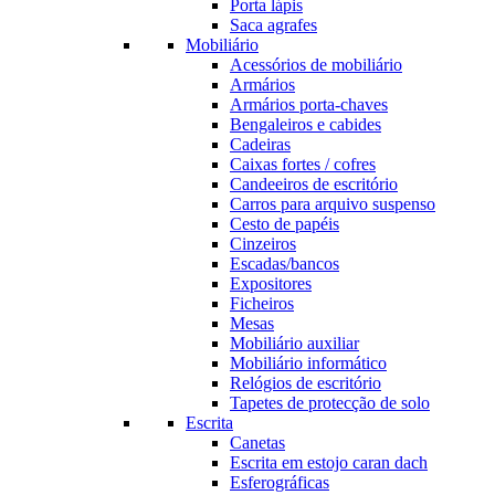
Porta lápis
Saca agrafes
Mobiliário
Acessórios de mobiliário
Armários
Armários porta-chaves
Bengaleiros e cabides
Cadeiras
Caixas fortes / cofres
Candeeiros de escritório
Carros para arquivo suspenso
Cesto de papéis
Cinzeiros
Escadas/bancos
Expositores
Ficheiros
Mesas
Mobiliário auxiliar
Mobiliário informático
Relógios de escritório
Tapetes de protecção de solo
Escrita
Canetas
Escrita em estojo caran dach
Esferográficas