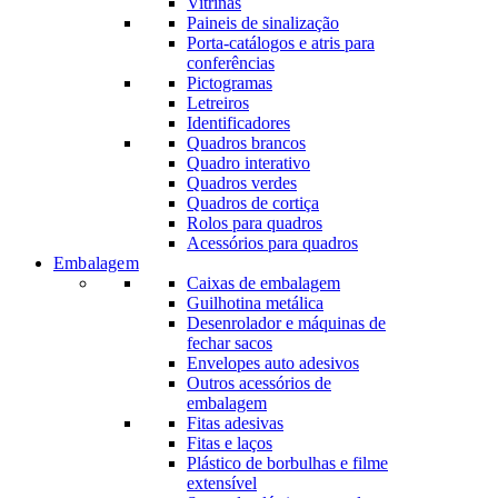
Vitrinas
Paineis de sinalização
Porta-catálogos e atris para
conferências
Pictogramas
Letreiros
Identificadores
Quadros brancos
Quadro interativo
Quadros verdes
Quadros de cortiça
Rolos para quadros
Acessórios para quadros
Embalagem
Caixas de embalagem
Guilhotina metálica
Desenrolador e máquinas de
fechar sacos
Envelopes auto adesivos
Outros acessórios de
embalagem
Fitas adesivas
Fitas e laços
Plástico de borbulhas e filme
extensível