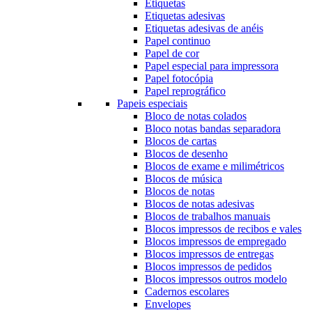
Etiquetas
Etiquetas adesivas
Etiquetas adesivas de anéis
Papel continuo
Papel de cor
Papel especial para impressora
Papel fotocópia
Papel reprográfico
Papeis especiais
Bloco de notas colados
Bloco notas bandas separadora
Blocos de cartas
Blocos de desenho
Blocos de exame e milimétricos
Blocos de música
Blocos de notas
Blocos de notas adesivas
Blocos de trabalhos manuais
Blocos impressos de recibos e vales
Blocos impressos de empregado
Blocos impressos de entregas
Blocos impressos de pedidos
Blocos impressos outros modelo
Cadernos escolares
Envelopes