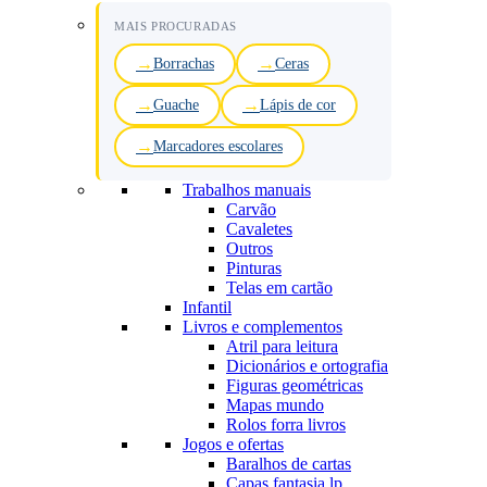
MAIS PROCURADAS
Borrachas
Ceras
Guache
Lápis de cor
Marcadores escolares
Trabalhos manuais
Carvão
Cavaletes
Outros
Pinturas
Telas em cartão
Infantil
Livros e complementos
Atril para leitura
Dicionários e ortografia
Figuras geométricas
Mapas mundo
Rolos forra livros
Jogos e ofertas
Baralhos de cartas
Capas fantasia lp