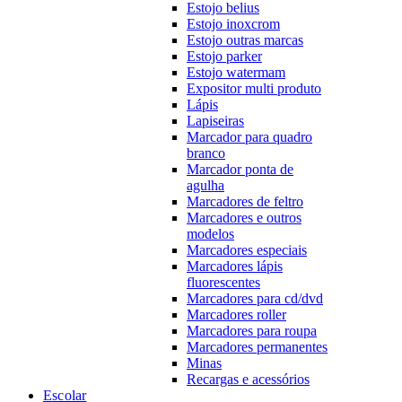
Estojo belius
Estojo inoxcrom
Estojo outras marcas
Estojo parker
Estojo watermam
Expositor multi produto
Lápis
Lapiseiras
Marcador para quadro
branco
Marcador ponta de
agulha
Marcadores de feltro
Marcadores e outros
modelos
Marcadores especiais
Marcadores lápis
fluorescentes
Marcadores para cd/dvd
Marcadores roller
Marcadores para roupa
Marcadores permanentes
Minas
Recargas e acessórios
Escolar