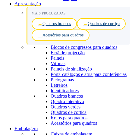
Apresentação
MAIS PROCURADAS
Quadros brancos
Quadros de cortiça
Acessórios para quadros
Blocos de congressos para quadros
Ecrã de projecção
Paineis
Vitrinas
Paineis de sinalização
Porta-catálogos e atris para conferências
Pictogramas
Letreiros
Identificadores
Quadros brancos
Quadro interativo
Quadros verdes
Quadros de cortiça
Rolos para quadros
Acessórios para quadros
Embalagem
Caixas de embalagem