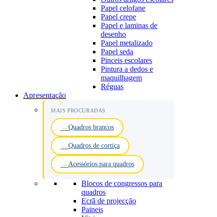
Papel celofane
Papel crepe
Papel e laminas de
desenho
Papel metalizado
Papel seda
Pinceis escolares
Pintura a dedos e
maquilhagem
Réguas
Apresentação
MAIS PROCURADAS
Quadros brancos
Quadros de cortiça
Acessórios para quadros
Blocos de congressos para
quadros
Ecrã de projecção
Paineis