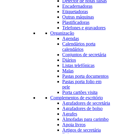
Detector de notas falsas
Encadernadoras
Etiquetadoras
Outras máquinas
Plastificadoras
Telefones e gravadores
Organização
Agendas
Calendários porta
calendários
Conjuntos de secretária
Diários
Listas telefónicas
Malas
Pastas porta documentos
Pastas porta folio em
pele
Porta cartões visita
Complementos de escritório
Agrafadores de secretária
Agrafadores de bolso
Agrafes
Almofadas para carimbo
Apoia livros
Artigos de secretária