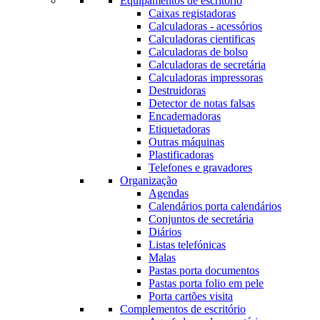
Equipamentos de escritório
Caixas registadoras
Calculadoras - acessórios
Calculadoras cientificas
Calculadoras de bolso
Calculadoras de secretária
Calculadoras impressoras
Destruidoras
Detector de notas falsas
Encadernadoras
Etiquetadoras
Outras máquinas
Plastificadoras
Telefones e gravadores
Organização
Agendas
Calendários porta calendários
Conjuntos de secretária
Diários
Listas telefónicas
Malas
Pastas porta documentos
Pastas porta folio em pele
Porta cartões visita
Complementos de escritório