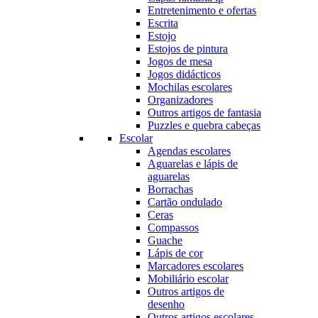
Entretenimento e ofertas
Escrita
Estojo
Estojos de pintura
Jogos de mesa
Jogos didácticos
Mochilas escolares
Organizadores
Outros artigos de fantasia
Puzzles e quebra cabeças
Escolar
Agendas escolares
Aguarelas e lápis de
aguarelas
Borrachas
Cartão ondulado
Ceras
Compassos
Guache
Lápis de cor
Marcadores escolares
Mobiliário escolar
Outros artigos de
desenho
Outros artigos escolares