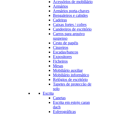
Acessórios de mobiliário
Armários
Armários porta-chaves
Bengaleiros e cabides
Cadeiras
Caixas fortes / cofres
Candeeiros de escritório
Carros para arquivo
suspenso
Cesto de papéis
Cinzeiros
Escadas/bancos
Expositores
Ficheiros
Mesas
Mobiliário auxiliar
Mobiliário informático
Relógios de escritório
Tapetes de protecção de
solo
Escrita
Canetas
Escrita em estojo caran
dach
Esferográficas