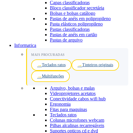
Capas classificadoras
Bloco classificador secretária
Bolsas e bolsas catálogo
Pastas de anéis em polipropileno
Pasta elásticos polipropileno
Pastas classificadoras
Pastas de anéis em cartão
Pastas de arquivo
Informatica
MAIS PROCURADAS
Teclados ratos
Tinteiros originais
Multifunções
Arquivo, bolsas e malas
Videoprojetores acetatos
Conectividade cabos wifi hub
Ergonomia
Fitas para maquinas
Teclados ratos
Colunas microfones webcam
Pilhas alcalinas recarregáveis
Suportes opticos cd e dvd