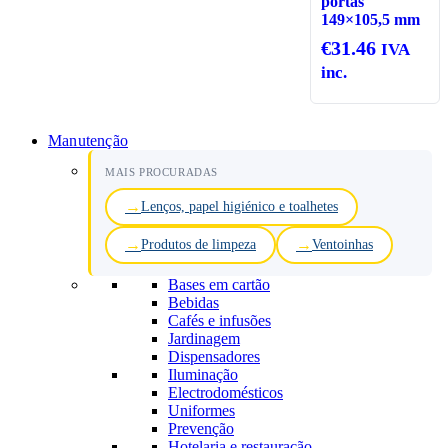
portas
149×105,5 mm
€
31.46
IVA
inc.
Manutenção
MAIS PROCURADAS
Lenços, papel higiénico e toalhetes
Produtos de limpeza
Ventoinhas
Bases em cartão
Bebidas
Cafés e infusões
Jardinagem
Dispensadores
Iluminação
Electrodomésticos
Uniformes
Prevenção
Hotelaria e restauração