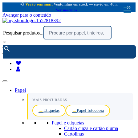
💨
Verão sem suar.
Ventoinhas em stock — envio em 48h.
×
Ver modelos →
Avançar para o conteúdo
Pesquisar produtos...
×
encomendar por telefone :
216 003 523
(chamada rede fixa nacional)
Papel
MAIS PROCURADAS
Etiquetas
Papel fotocópia
Papel e etiquetas
Cartão cinza e cartão pluma
Cartolinas