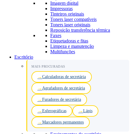
Imagem digital
Impressoras
Tinteiros originais
Toners laser compatíveis
Toners laser originais
Reposição transferência térmica
Faxes
Etiquetadoras e fitas
Limpeza e manutenção
Multifunções
Escritório
MAIS PROCURADAS
Calculadoras de secretária
Agrafadores de secretária
Furadores de secretária
Esferográficas
Lápis
Marcadores permanentes