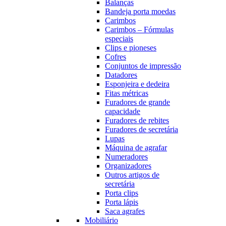
Balanças
Bandeja porta moedas
Carimbos
Carimbos – Fórmulas
especiais
Clips e pioneses
Cofres
Conjuntos de impressão
Datadores
Esponjeira e dedeira
Fitas métricas
Furadores de grande
capacidade
Furadores de rebites
Furadores de secretária
Lupas
Máquina de agrafar
Numeradores
Organizadores
Outros artigos de
secretária
Porta clips
Porta lápis
Saca agrafes
Mobiliário