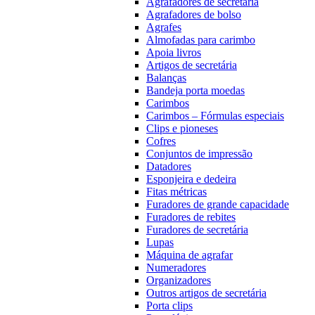
Agrafadores de secretária
Agrafadores de bolso
Agrafes
Almofadas para carimbo
Apoia livros
Artigos de secretária
Balanças
Bandeja porta moedas
Carimbos
Carimbos – Fórmulas especiais
Clips e pioneses
Cofres
Conjuntos de impressão
Datadores
Esponjeira e dedeira
Fitas métricas
Furadores de grande capacidade
Furadores de rebites
Furadores de secretária
Lupas
Máquina de agrafar
Numeradores
Organizadores
Outros artigos de secretária
Porta clips