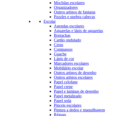
Mochilas escolares
Organizadores
Outros artigos de fantasia
Puzzles e quebra cabeças
Escolar
Agendas escolares
Aguarelas e lápis de aguarelas
Borrachas
Cartão ondulado
Ceras
Compassos
Guache
Lápis de cor
Marcadores escolares
Mobiliário escolar
Outros artigos de desenho
Outros artigos escolares
Papel celofane
Papel crepe
Papel e laminas de desenho
Papel metalizado
Papel seda
Pinceis escolares
Pintura a dedos e maquilhagem
Réguas