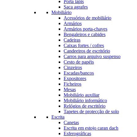
Porta lápis
Saca agrafes
Mobiliário
Acessórios de mobiliário
Armários
Armários porta-chaves
Bengaleiros e cabides
Cadeiras
Caixas fortes / cofres
Candeeiros de escritório
Carros para arquivo suspenso
Cesto de papéis
Cinzeiros
Escadas/bancos
Expositores
Ficheiros
Mesas
Mobiliário auxiliar
Mobiliário informático
Relógios de escritório
Tapetes de protecção de solo
Escrita
Canetas
Escrita em estojo caran dach
Esferográficas