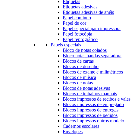
Etiquetas
Etiquetas adesivas
Etiquetas adesivas de anéis
Papel continuo
Papel de cor
Papel especial para impressora
Papel fotocópia
Papel reprográfico
Papeis especiais
Bloco de notas colados
Bloco notas bandas separadora
Blocos de cartas
Blocos de desenho
Blocos de exame e milimétricos
Blocos de música
Blocos de notas
Blocos de notas adesivas
Blocos de trabalhos manuais
Blocos impressos de recibos e vales
Blocos impressos de empregado
Blocos impressos de entregas
Blocos impressos de pedidos
Blocos impressos outros modelo
Cadernos escolares
Envelopes