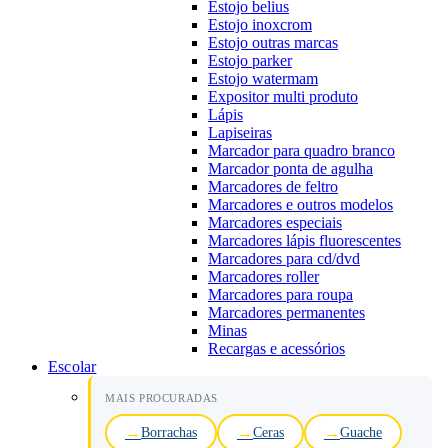
Estojo belius
Estojo inoxcrom
Estojo outras marcas
Estojo parker
Estojo watermam
Expositor multi produto
Lápis
Lapiseiras
Marcador para quadro branco
Marcador ponta de agulha
Marcadores de feltro
Marcadores e outros modelos
Marcadores especiais
Marcadores lápis fluorescentes
Marcadores para cd/dvd
Marcadores roller
Marcadores para roupa
Marcadores permanentes
Minas
Recargas e acessórios
Escolar
MAIS PROCURADAS
Borrachas
Ceras
Guache