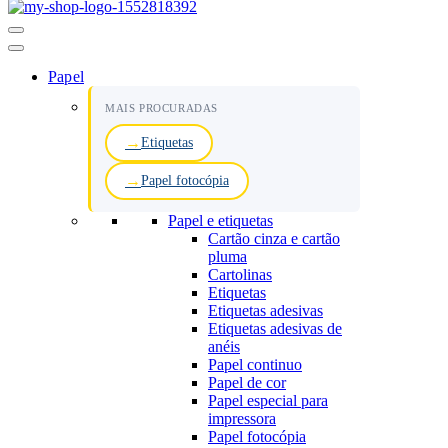
Menu
de
navegação
Papel
MAIS PROCURADAS
Etiquetas
Papel fotocópia
Papel e etiquetas
Cartão cinza e cartão
pluma
Cartolinas
Etiquetas
Etiquetas adesivas
Etiquetas adesivas de
anéis
Papel continuo
Papel de cor
Papel especial para
impressora
Papel fotocópia