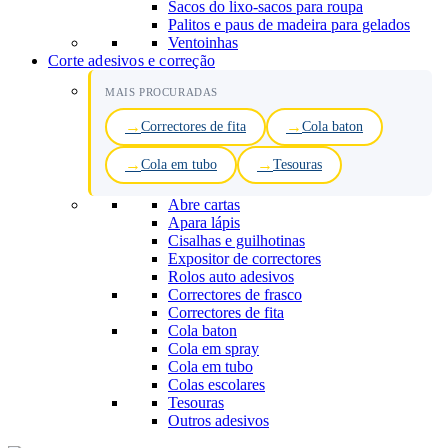
Sacos do lixo-sacos para roupa
Palitos e paus de madeira para gelados
Ventoinhas
Corte adesivos e correção
MAIS PROCURADAS
Correctores de fita
Cola baton
Cola em tubo
Tesouras
Abre cartas
Apara lápis
Cisalhas e guilhotinas
Expositor de correctores
Rolos auto adesivos
Correctores de frasco
Correctores de fita
Cola baton
Cola em spray
Cola em tubo
Colas escolares
Tesouras
Outros adesivos