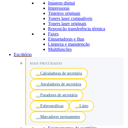
Imagem digital
Impressoras
Tinteiros originais
Toners laser compatíveis
Toners laser originais
Reposição transferência térmica
Faxes
Etiquetadoras e fitas
Limpeza e manutenção
Multifunções
Escritório
MAIS PROCURADAS
Calculadoras de secretária
Agrafadores de secretária
Furadores de secretária
Esferográficas
Lápis
Marcadores permanentes