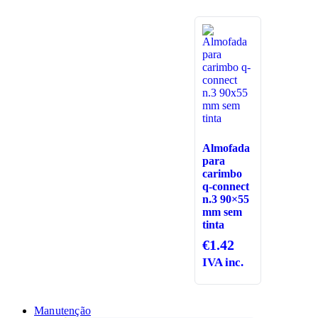
Almofada
para
carimbo
q-connect
n.3 90×55
mm sem
tinta
€
1.42
IVA inc.
Manutenção