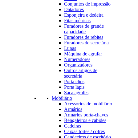
Conjuntos de impressão
Datadores
Esponjeira e dedeira
Fitas métricas
Furadores de grande
capacidade
Furadores de rebites
Furadores de secretária
Lupas
Máquina de agrafar
Numeradores
Organizadores
Outros artigos de
secretária
Porta clips
Porta lápis
Saca agrafes
Mobiliário
Acessórios de mobiliário
Armários
Armários porta-chaves
Bengaleiros e cabides
Cadeiras
Caixas fortes / cofres
Candeeiros de escritório