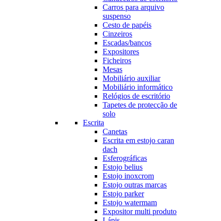
Carros para arquivo
suspenso
Cesto de papéis
Cinzeiros
Escadas/bancos
Expositores
Ficheiros
Mesas
Mobiliário auxiliar
Mobiliário informático
Relógios de escritório
Tapetes de protecção de
solo
Escrita
Canetas
Escrita em estojo caran
dach
Esferográficas
Estojo belius
Estojo inoxcrom
Estojo outras marcas
Estojo parker
Estojo watermam
Expositor multi produto
Lápis