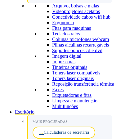
Arquivo, bolsas e malas
Videoprojetores acetatos
Conectividade cabos wifi hub
Ergonomia
Fitas para maquinas
Teclados ratos
Colunas microfones webcam
Pilhas alcalinas recarregáveis
Suportes opticos cd e dvd
Imagem digital
Impressoras
Tinteiros originais
Toners laser compatíveis
Toners laser originais
Reposição transferência térmica
Faxes
Etiquetadoras e fitas
Limpeza e manutenção
Multifunções
Escritório
MAIS PROCURADAS
Calculadoras de secretária