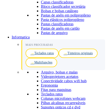
Capas classificadoras
Bloco classificador secretária
Bolsas e bolsas catálogo
Pastas de anéis em polipropileno
Pasta elásticos polipropileno
Pastas classificadoras
Pastas de anéis em cartão
Pastas de arquivo
Informatica
MAIS PROCURADAS
Teclados ratos
Tinteiros originais
Multifunções
Arquivo, bolsas e malas
Videoprojetores acetatos
Conectividade cabos wifi hub
Ergonomia
Fitas para maquinas
Teclados ratos
Colunas microfones webcam
Pilhas alcalinas recarregáveis
Suportes opticos cd e dvd