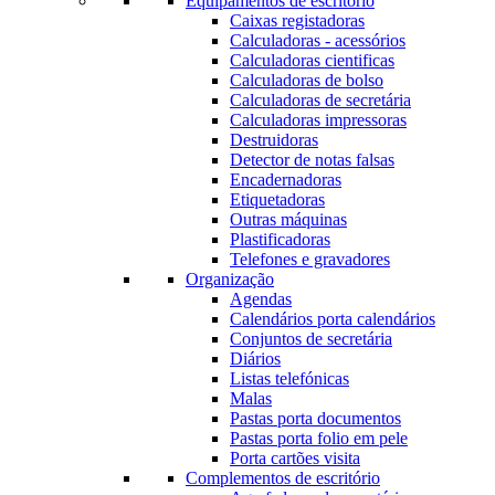
Equipamentos de escritório
Caixas registadoras
Calculadoras - acessórios
Calculadoras cientificas
Calculadoras de bolso
Calculadoras de secretária
Calculadoras impressoras
Destruidoras
Detector de notas falsas
Encadernadoras
Etiquetadoras
Outras máquinas
Plastificadoras
Telefones e gravadores
Organização
Agendas
Calendários porta calendários
Conjuntos de secretária
Diários
Listas telefónicas
Malas
Pastas porta documentos
Pastas porta folio em pele
Porta cartões visita
Complementos de escritório