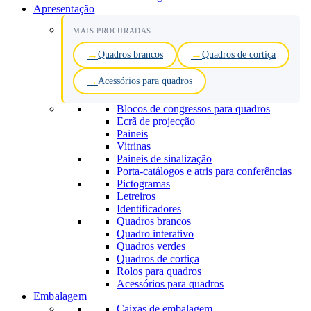
Apresentação
MAIS PROCURADAS
Quadros brancos
Quadros de cortiça
Acessórios para quadros
Blocos de congressos para quadros
Ecrã de projecção
Paineis
Vitrinas
Paineis de sinalização
Porta-catálogos e atris para conferências
Pictogramas
Letreiros
Identificadores
Quadros brancos
Quadro interativo
Quadros verdes
Quadros de cortiça
Rolos para quadros
Acessórios para quadros
Embalagem
Caixas de embalagem