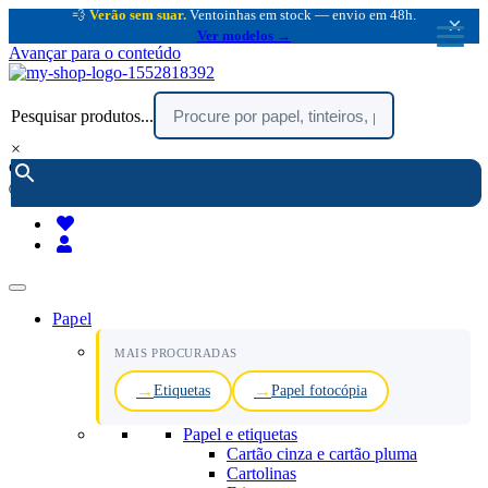
💨
Verão sem suar.
Ventoinhas em stock — envio em 48h.
×
Ver modelos →
Avançar para o conteúdo
Pesquisar produtos...
×
encomendar por telefone :
216 003 523
(chamada rede fixa nacional)
Papel
MAIS PROCURADAS
Etiquetas
Papel fotocópia
Papel e etiquetas
Cartão cinza e cartão pluma
Cartolinas