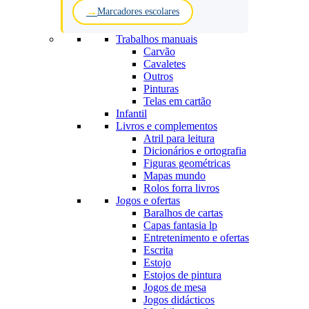
Marcadores escolares
Trabalhos manuais
Carvão
Cavaletes
Outros
Pinturas
Telas em cartão
Infantil
Livros e complementos
Atril para leitura
Dicionários e ortografia
Figuras geométricas
Mapas mundo
Rolos forra livros
Jogos e ofertas
Baralhos de cartas
Capas fantasia lp
Entretenimento e ofertas
Escrita
Estojo
Estojos de pintura
Jogos de mesa
Jogos didácticos