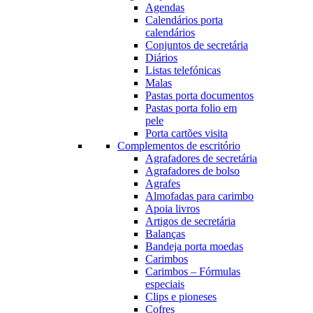
Agendas
Calendários porta
calendários
Conjuntos de secretária
Diários
Listas telefónicas
Malas
Pastas porta documentos
Pastas porta folio em
pele
Porta cartões visita
Complementos de escritório
Agrafadores de secretária
Agrafadores de bolso
Agrafes
Almofadas para carimbo
Apoia livros
Artigos de secretária
Balanças
Bandeja porta moedas
Carimbos
Carimbos – Fórmulas
especiais
Clips e pioneses
Cofres