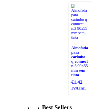
Almofada
para
carimbo
q-connect
n.3 90×55
mm sem
tinta
€
1.42
IVA inc.
Best Sellers