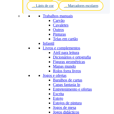
Lápis de cor
Marcadores escolares
Trabalhos manuais
Carvão
Cavaletes
Outros
Pinturas
Telas em cartão
Infantil
Livros e complementos
Atril para leitura
Dicionários e ortografia
Figuras geométricas
Mapas mundo
Rolos forra livros
Jogos e ofertas
Baralhos de cartas
Capas fantasia lp
Entretenimento e ofertas
Escrita
Estojo
Estojos de pintura
Jogos de mesa
Jogos didácticos