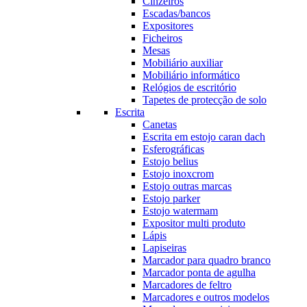
Cinzeiros
Escadas/bancos
Expositores
Ficheiros
Mesas
Mobiliário auxiliar
Mobiliário informático
Relógios de escritório
Tapetes de protecção de solo
Escrita
Canetas
Escrita em estojo caran dach
Esferográficas
Estojo belius
Estojo inoxcrom
Estojo outras marcas
Estojo parker
Estojo watermam
Expositor multi produto
Lápis
Lapiseiras
Marcador para quadro branco
Marcador ponta de agulha
Marcadores de feltro
Marcadores e outros modelos