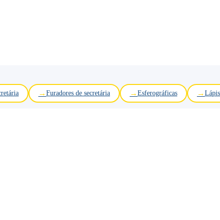
retária
Furadores de secretária
Esferográficas
Lápis