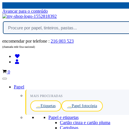
Avançar para o conteúdo
encomendar por telefone :
216 003 523
(chamada rede fixa nacional)
Carrinho
0
Papel
MAIS PROCURADAS
Etiquetas
Papel fotocópia
Papel e etiquetas
Cartão cinza e cartão pluma
Cartolinas