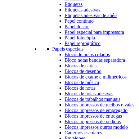
Etiquetas
Etiquetas adesivas
Etiquetas adesivas de anéis
Papel continuo
Papel de cor
Papel especial para impressora
Papel fotocópia
Papel reprográfico
Papeis especiais
Bloco de notas colados
Bloco notas bandas separadora
Blocos de cartas
Blocos de desenho
Blocos de exame e milimétricos
Blocos de música
Blocos de notas
Blocos de notas adesivas
Blocos de trabalhos manuais
Blocos impressos de recibos e vales
Blocos impressos de empregado
Blocos impressos de entregas
Blocos impressos de pedidos
Blocos impressos outros modelo
Cadernos escolares
Envelopes