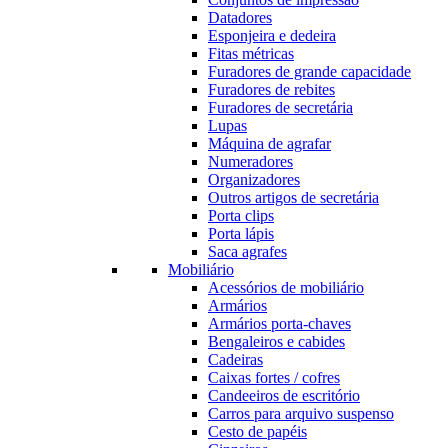
Datadores
Esponjeira e dedeira
Fitas métricas
Furadores de grande capacidade
Furadores de rebites
Furadores de secretária
Lupas
Máquina de agrafar
Numeradores
Organizadores
Outros artigos de secretária
Porta clips
Porta lápis
Saca agrafes
Mobiliário
Acessórios de mobiliário
Armários
Armários porta-chaves
Bengaleiros e cabides
Cadeiras
Caixas fortes / cofres
Candeeiros de escritório
Carros para arquivo suspenso
Cesto de papéis