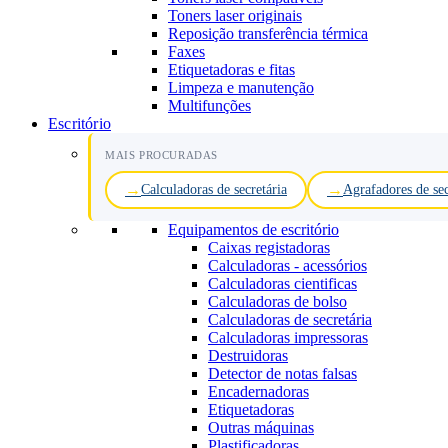
Toners laser originais
Reposição transferência térmica
Faxes
Etiquetadoras e fitas
Limpeza e manutenção
Multifunções
Escritório
MAIS PROCURADAS
Calculadoras de secretária
Agrafadores de sec
Equipamentos de escritório
Caixas registadoras
Calculadoras - acessórios
Calculadoras cientificas
Calculadoras de bolso
Calculadoras de secretária
Calculadoras impressoras
Destruidoras
Detector de notas falsas
Encadernadoras
Etiquetadoras
Outras máquinas
Plastificadoras