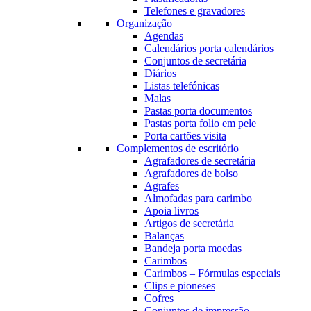
Telefones e gravadores
Organização
Agendas
Calendários porta calendários
Conjuntos de secretária
Diários
Listas telefónicas
Malas
Pastas porta documentos
Pastas porta folio em pele
Porta cartões visita
Complementos de escritório
Agrafadores de secretária
Agrafadores de bolso
Agrafes
Almofadas para carimbo
Apoia livros
Artigos de secretária
Balanças
Bandeja porta moedas
Carimbos
Carimbos – Fórmulas especiais
Clips e pioneses
Cofres
Conjuntos de impressão