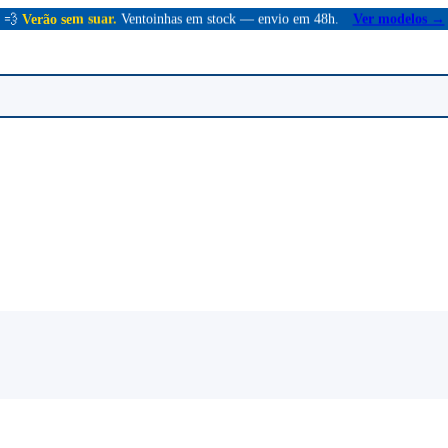
💨
Verão sem suar.
Ventoinhas em stock — envio em 48h.
Ver modelos →