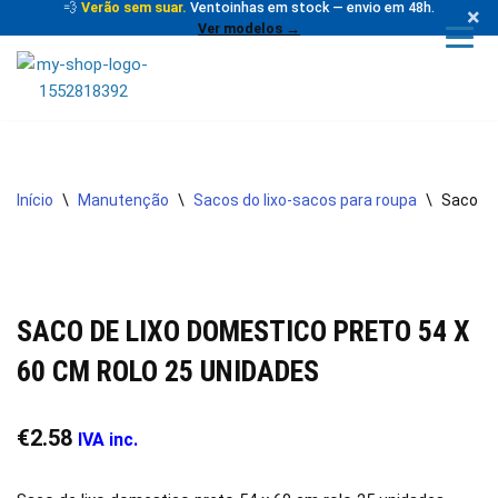
💨
Verão sem suar.
Ventoinhas em stock — envio em 48h.
×
Ver modelos →
Avançar
para
o
conteúdo
Início
\
Manutenção
\
Sacos do lixo-sacos para roupa
\
Saco de
SACO DE LIXO DOMESTICO PRETO 54 X
60 CM ROLO 25 UNIDADES
€
2.58
IVA inc.