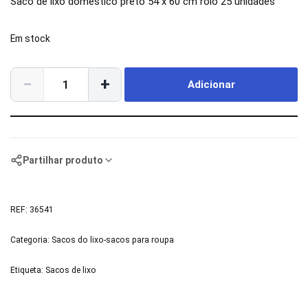
Saco de lixo domestico preto 54 x 60 cm rolo 25 unidades
Em stock
−
+
Adicionar
Partilhar produto
REF:
36541
Categoria:
Sacos do lixo-sacos para roupa
Etiqueta:
Sacos de lixo