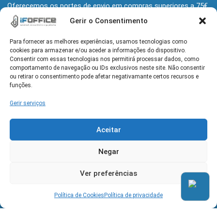
Oferecemos os portes de envio em compras superiores a 75€
+iva
Gerir o Consentimento
Para fornecer as melhores experiências, usamos tecnologias como
MORADA
cookies para armazenar e/ou aceder a informações do dispositivo.
Alameda Grupo Desportivo Alcochetense 139
Consentir com essas tecnologias nos permitirá processar dados, como
2890-110 Alcochete
comportamento de navegação ou IDs exclusivos neste site. Não consentir
ou retirar o consentimento pode afetar negativamante certos recursos e
funções.
HORÁRIO
Gerir serviços
Seg-Sex: 9h-13h e 14h-18h
Aceitar
CONTACTOS
geral@ifoffice.pt
| 960 064 173
Negar
(rede móvel nacional)
Ver preferências
Política de Cookies
Política de privacidade
© Copyright 2026 IFOFFICE. All Rights Reserved | DESIGN BY
MYWEBSITE