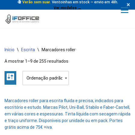
Verão sem suar.
Ventoinhas em stock — envio em 48h.
×
Ver modelos →
Avançar
para
o
conteúdo
Início
\
Escrita
\
Marcadores roller
A mostrar 1–9 de 255 resultados
Marcadores roller para escrita fluida e precisa, indicados para
escritório e estudo. Marcas Pilot, Uni-Ball, Stabilo e Faber-Castell,
em várias cores e espessuras. Tinta líquida com secagem rápida
e traço uniforme. Disponíveis por unidade ou em pack. Portes
grátis acima de 75€ +iva.