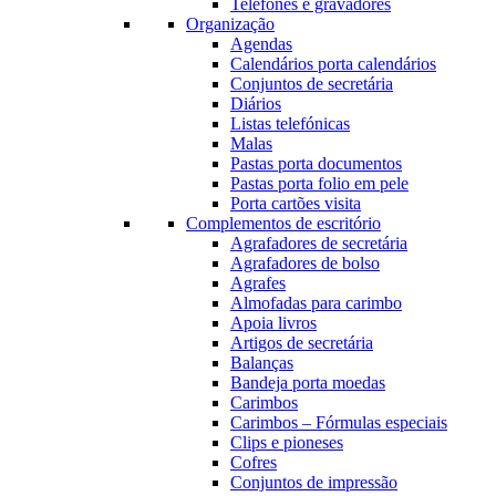
Telefones e gravadores
Organização
Agendas
Calendários porta calendários
Conjuntos de secretária
Diários
Listas telefónicas
Malas
Pastas porta documentos
Pastas porta folio em pele
Porta cartões visita
Complementos de escritório
Agrafadores de secretária
Agrafadores de bolso
Agrafes
Almofadas para carimbo
Apoia livros
Artigos de secretária
Balanças
Bandeja porta moedas
Carimbos
Carimbos – Fórmulas especiais
Clips e pioneses
Cofres
Conjuntos de impressão