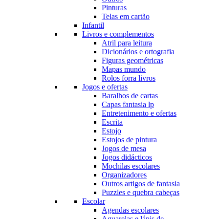
Pinturas
Telas em cartão
Infantil
Livros e complementos
Atril para leitura
Dicionários e ortografia
Figuras geométricas
Mapas mundo
Rolos forra livros
Jogos e ofertas
Baralhos de cartas
Capas fantasia lp
Entretenimento e ofertas
Escrita
Estojo
Estojos de pintura
Jogos de mesa
Jogos didácticos
Mochilas escolares
Organizadores
Outros artigos de fantasia
Puzzles e quebra cabeças
Escolar
Agendas escolares
Aguarelas e lápis de