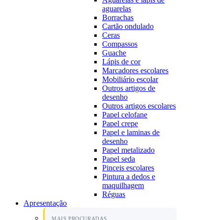
aguarelas
Borrachas
Cartão ondulado
Ceras
Compassos
Guache
Lápis de cor
Marcadores escolares
Mobiliário escolar
Outros artigos de
desenho
Outros artigos escolares
Papel celofane
Papel crepe
Papel e laminas de
desenho
Papel metalizado
Papel seda
Pinceis escolares
Pintura a dedos e
maquilhagem
Réguas
Apresentação
MAIS PROCURADAS