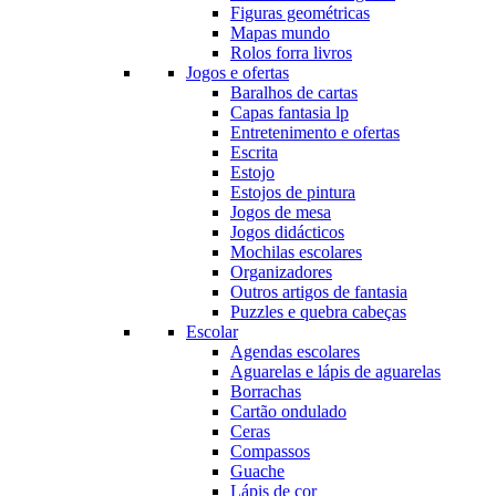
Figuras geométricas
Mapas mundo
Rolos forra livros
Jogos e ofertas
Baralhos de cartas
Capas fantasia lp
Entretenimento e ofertas
Escrita
Estojo
Estojos de pintura
Jogos de mesa
Jogos didácticos
Mochilas escolares
Organizadores
Outros artigos de fantasia
Puzzles e quebra cabeças
Escolar
Agendas escolares
Aguarelas e lápis de aguarelas
Borrachas
Cartão ondulado
Ceras
Compassos
Guache
Lápis de cor