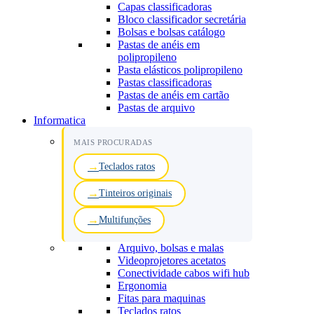
Capas classificadoras
Bloco classificador secretária
Bolsas e bolsas catálogo
Pastas de anéis em
polipropileno
Pasta elásticos polipropileno
Pastas classificadoras
Pastas de anéis em cartão
Pastas de arquivo
Informatica
MAIS PROCURADAS
Teclados ratos
Tinteiros originais
Multifunções
Arquivo, bolsas e malas
Videoprojetores acetatos
Conectividade cabos wifi hub
Ergonomia
Fitas para maquinas
Teclados ratos