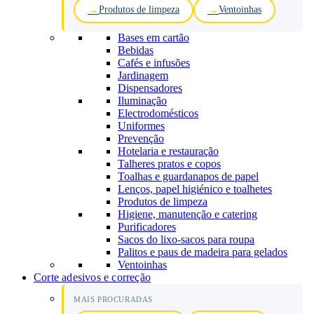
Produtos de limpeza
Ventoinhas
Bases em cartão
Bebidas
Cafés e infusões
Jardinagem
Dispensadores
Iluminação
Electrodomésticos
Uniformes
Prevenção
Hotelaria e restauração
Talheres pratos e copos
Toalhas e guardanapos de papel
Lenços, papel higiénico e toalhetes
Produtos de limpeza
Higiene, manutenção e catering
Purificadores
Sacos do lixo-sacos para roupa
Palitos e paus de madeira para gelados
Ventoinhas
Corte adesivos e correção
MAIS PROCURADAS