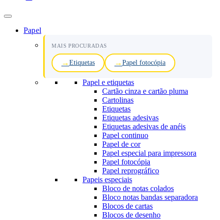
Papel
MAIS PROCURADAS
Etiquetas
Papel fotocópia
Papel e etiquetas
Cartão cinza e cartão pluma
Cartolinas
Etiquetas
Etiquetas adesivas
Etiquetas adesivas de anéis
Papel continuo
Papel de cor
Papel especial para impressora
Papel fotocópia
Papel reprográfico
Papeis especiais
Bloco de notas colados
Bloco notas bandas separadora
Blocos de cartas
Blocos de desenho