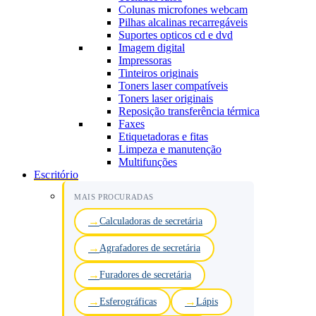
Colunas microfones webcam
Pilhas alcalinas recarregáveis
Suportes opticos cd e dvd
Imagem digital
Impressoras
Tinteiros originais
Toners laser compatíveis
Toners laser originais
Reposição transferência térmica
Faxes
Etiquetadoras e fitas
Limpeza e manutenção
Multifunções
Escritório
MAIS PROCURADAS
Calculadoras de secretária
Agrafadores de secretária
Furadores de secretária
Esferográficas
Lápis