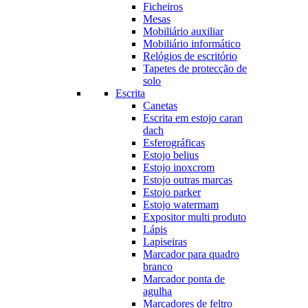
Ficheiros
Mesas
Mobiliário auxiliar
Mobiliário informático
Relógios de escritório
Tapetes de protecção de
solo
Escrita
Canetas
Escrita em estojo caran
dach
Esferográficas
Estojo belius
Estojo inoxcrom
Estojo outras marcas
Estojo parker
Estojo watermam
Expositor multi produto
Lápis
Lapiseiras
Marcador para quadro
branco
Marcador ponta de
agulha
Marcadores de feltro