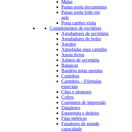
Malas
Pastas porta documentos
Pastas porta folio em
pele
Porta cartões visita
Complementos de escritório
Agrafadores de secretária
Agrafadores de bolso
Agrafes
Almofadas para carimbo
Apoia livros
Artigos de secretária
Balanças
Bandeja porta moedas
Carimbos
Carimbos – Fórmulas
especiais
Clips e pioneses
Cofres
Conjuntos de impressão
Datadores
Esponjeira e dedeira
Fitas métricas
Furadores de grande
capacidade