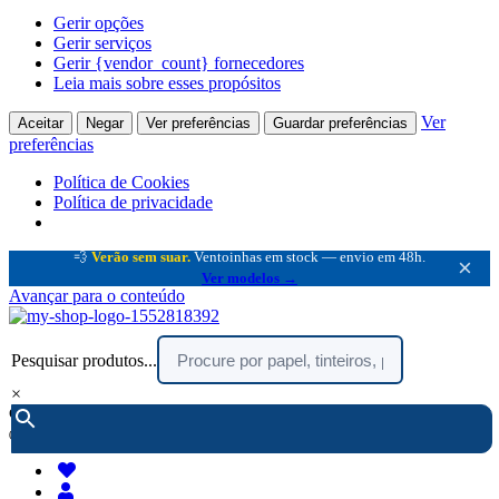
Gerir opções
Gerir serviços
Gerir {vendor_count} fornecedores
Leia mais sobre esses propósitos
Ver
Aceitar
Negar
Ver preferências
Guardar preferências
preferências
Política de Cookies
Política de privacidade
💨
Verão sem suar.
Ventoinhas em stock — envio em 48h.
×
Ver modelos →
Avançar para o conteúdo
Pesquisar produtos...
×
encomendar por telefone :
216 003 523
(chamada rede fixa nacional)