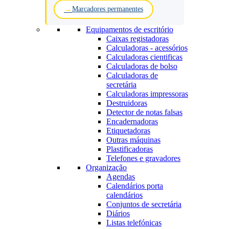
Marcadores permanentes
Equipamentos de escritório
Caixas registadoras
Calculadoras - acessórios
Calculadoras cientificas
Calculadoras de bolso
Calculadoras de
secretária
Calculadoras impressoras
Destruidoras
Detector de notas falsas
Encadernadoras
Etiquetadoras
Outras máquinas
Plastificadoras
Telefones e gravadores
Organização
Agendas
Calendários porta
calendários
Conjuntos de secretária
Diários
Listas telefónicas