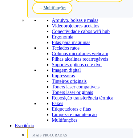
Multifunções
Arquivo, bolsas e malas
Videoprojetores acetatos
Conectividade cabos wifi hub
Ergonomia
Fitas para maquinas
Teclados ratos
Colunas microfones webcam
Pilhas alcalinas recarregáveis
Suportes opticos cd e dvd
Imagem digital
Impressoras
Tinteiros originais
Toners laser compatíveis
Toners laser originais
Reposição transferência térmica
Faxes
Etiquetadoras e fitas
Limpeza e manutenção
Multifunções
Escritório
MAIS PROCURADAS