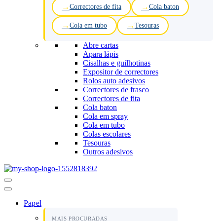
Correctores de fita
Cola baton
Cola em tubo
Tesouras
Abre cartas
Apara lápis
Cisalhas e guilhotinas
Expositor de correctores
Rolos auto adesivos
Correctores de frasco
Correctores de fita
Cola baton
Cola em spray
Cola em tubo
Colas escolares
Tesouras
Outros adesivos
Menu
de
navegação
Papel
MAIS PROCURADAS