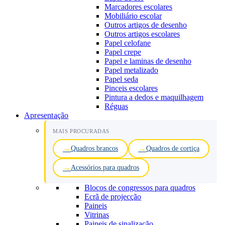
Marcadores escolares
Mobiliário escolar
Outros artigos de desenho
Outros artigos escolares
Papel celofane
Papel crepe
Papel e laminas de desenho
Papel metalizado
Papel seda
Pinceis escolares
Pintura a dedos e maquilhagem
Réguas
Apresentação
MAIS PROCURADAS
Quadros brancos
Quadros de cortiça
Acessórios para quadros
Blocos de congressos para quadros
Ecrã de projecção
Paineis
Vitrinas
Paineis de sinalização