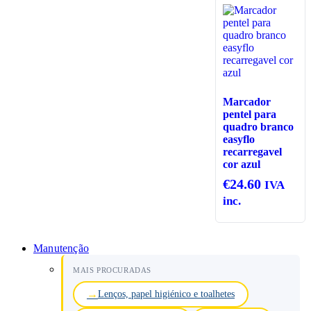
Marcador
pentel para
quadro branco
easyflo
recarregavel
cor azul
€
24.60
IVA
inc.
Manutenção
MAIS PROCURADAS
Lenços, papel higiénico e toalhetes