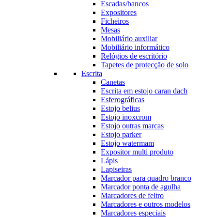
Escadas/bancos
Expositores
Ficheiros
Mesas
Mobiliário auxiliar
Mobiliário informático
Relógios de escritório
Tapetes de protecção de solo
Escrita
Canetas
Escrita em estojo caran dach
Esferográficas
Estojo belius
Estojo inoxcrom
Estojo outras marcas
Estojo parker
Estojo watermam
Expositor multi produto
Lápis
Lapiseiras
Marcador para quadro branco
Marcador ponta de agulha
Marcadores de feltro
Marcadores e outros modelos
Marcadores especiais