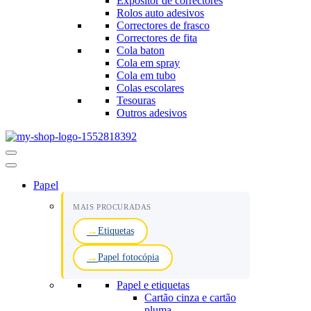
Expositor de correctores
Rolos auto adesivos
Correctores de frasco
Correctores de fita
Cola baton
Cola em spray
Cola em tubo
Colas escolares
Tesouras
Outros adesivos
Menu
de
navegação
Papel
MAIS PROCURADAS
Etiquetas
Papel fotocópia
Papel e etiquetas
Cartão cinza e cartão
pluma