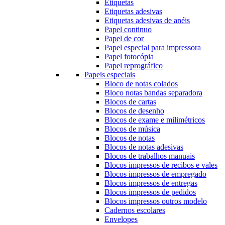
Etiquetas
Etiquetas adesivas
Etiquetas adesivas de anéis
Papel continuo
Papel de cor
Papel especial para impressora
Papel fotocópia
Papel reprográfico
Papeis especiais
Bloco de notas colados
Bloco notas bandas separadora
Blocos de cartas
Blocos de desenho
Blocos de exame e milimétricos
Blocos de música
Blocos de notas
Blocos de notas adesivas
Blocos de trabalhos manuais
Blocos impressos de recibos e vales
Blocos impressos de empregado
Blocos impressos de entregas
Blocos impressos de pedidos
Blocos impressos outros modelo
Cadernos escolares
Envelopes