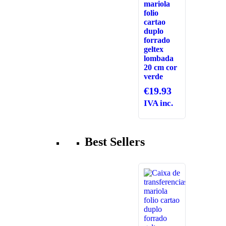
mariola
folio
cartao
duplo
forrado
geltex
lombada
20 cm cor
verde
€
19.93
IVA inc.
Best Sellers