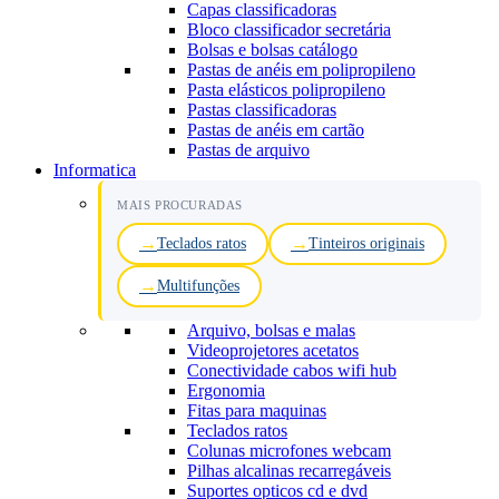
Capas classificadoras
Bloco classificador secretária
Bolsas e bolsas catálogo
Pastas de anéis em polipropileno
Pasta elásticos polipropileno
Pastas classificadoras
Pastas de anéis em cartão
Pastas de arquivo
Informatica
MAIS PROCURADAS
Teclados ratos
Tinteiros originais
Multifunções
Arquivo, bolsas e malas
Videoprojetores acetatos
Conectividade cabos wifi hub
Ergonomia
Fitas para maquinas
Teclados ratos
Colunas microfones webcam
Pilhas alcalinas recarregáveis
Suportes opticos cd e dvd