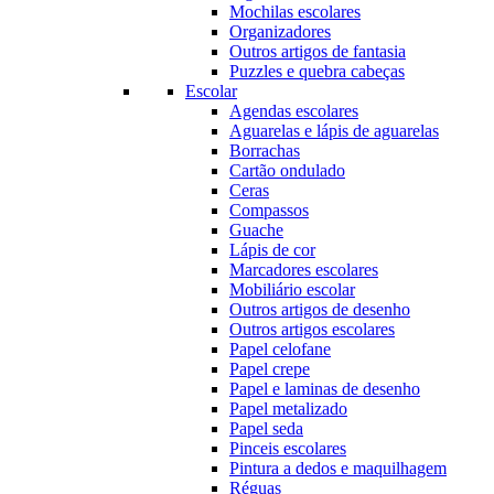
Mochilas escolares
Organizadores
Outros artigos de fantasia
Puzzles e quebra cabeças
Escolar
Agendas escolares
Aguarelas e lápis de aguarelas
Borrachas
Cartão ondulado
Ceras
Compassos
Guache
Lápis de cor
Marcadores escolares
Mobiliário escolar
Outros artigos de desenho
Outros artigos escolares
Papel celofane
Papel crepe
Papel e laminas de desenho
Papel metalizado
Papel seda
Pinceis escolares
Pintura a dedos e maquilhagem
Réguas