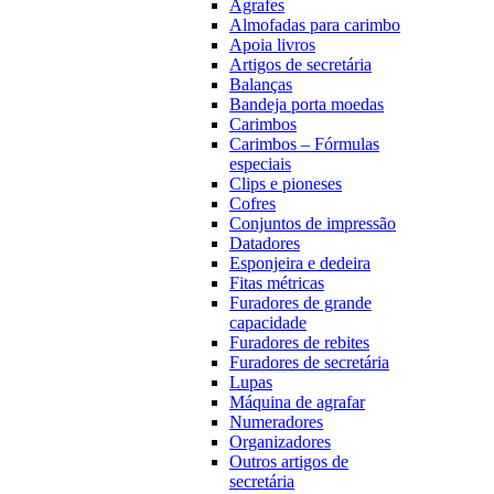
Agrafes
Almofadas para carimbo
Apoia livros
Artigos de secretária
Balanças
Bandeja porta moedas
Carimbos
Carimbos – Fórmulas
especiais
Clips e pioneses
Cofres
Conjuntos de impressão
Datadores
Esponjeira e dedeira
Fitas métricas
Furadores de grande
capacidade
Furadores de rebites
Furadores de secretária
Lupas
Máquina de agrafar
Numeradores
Organizadores
Outros artigos de
secretária