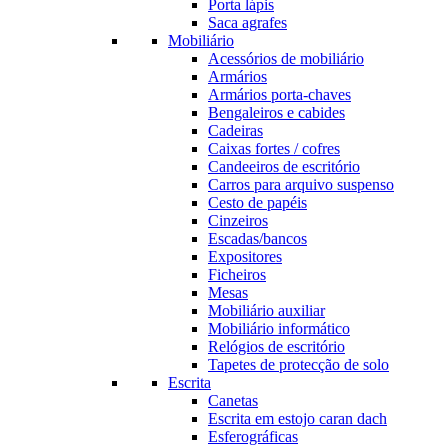
Porta lápis
Saca agrafes
Mobiliário
Acessórios de mobiliário
Armários
Armários porta-chaves
Bengaleiros e cabides
Cadeiras
Caixas fortes / cofres
Candeeiros de escritório
Carros para arquivo suspenso
Cesto de papéis
Cinzeiros
Escadas/bancos
Expositores
Ficheiros
Mesas
Mobiliário auxiliar
Mobiliário informático
Relógios de escritório
Tapetes de protecção de solo
Escrita
Canetas
Escrita em estojo caran dach
Esferográficas