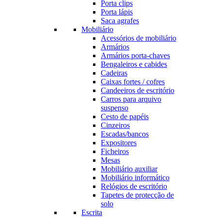
Porta clips
Porta lápis
Saca agrafes
Mobiliário
Acessórios de mobiliário
Armários
Armários porta-chaves
Bengaleiros e cabides
Cadeiras
Caixas fortes / cofres
Candeeiros de escritório
Carros para arquivo
suspenso
Cesto de papéis
Cinzeiros
Escadas/bancos
Expositores
Ficheiros
Mesas
Mobiliário auxiliar
Mobiliário informático
Relógios de escritório
Tapetes de protecção de
solo
Escrita