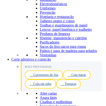
Electrodomésticos
Uniformes
Prevenção
Hotelaria e restauração
Talheres pratos e copos
Toalhas e guardanapos de papel
Lenços, papel higiénico e toalhetes
Produtos de limpeza
Higiene, manutenção e catering
Purificadores
Sacos do lixo-sacos para roupa
Palitos e paus de madeira para gelados
Ventoinhas
Corte adesivos e correção
MAIS PROCURADAS
Correctores de fita
Cola baton
Cola em tubo
Tesouras
Abre cartas
Apara lápis
Cisalhas e guilhotinas