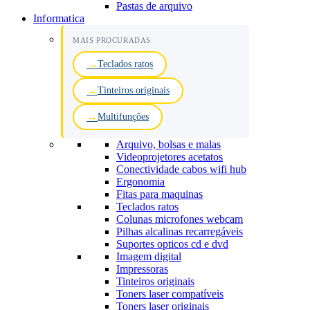
Pastas de arquivo
Informatica
MAIS PROCURADAS
Teclados ratos
Tinteiros originais
Multifunções
Arquivo, bolsas e malas
Videoprojetores acetatos
Conectividade cabos wifi hub
Ergonomia
Fitas para maquinas
Teclados ratos
Colunas microfones webcam
Pilhas alcalinas recarregáveis
Suportes opticos cd e dvd
Imagem digital
Impressoras
Tinteiros originais
Toners laser compatíveis
Toners laser originais