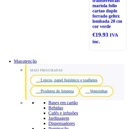
transferencias
mariola folio
cartao duplo
forrado geltex
lombada 20 cm
cor verde
€
19.93
IVA
inc.
Manutenção
MAIS PROCURADAS
Lenços, papel higiénico e toalhetes
Produtos de limpeza
Ventoinhas
Bases em cartão
Bebidas
Cafés e infusões
Jardinagem
Dispensadores
Iluminação