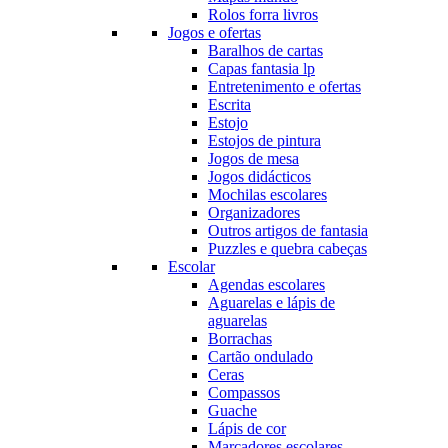
Rolos forra livros
Jogos e ofertas
Baralhos de cartas
Capas fantasia lp
Entretenimento e ofertas
Escrita
Estojo
Estojos de pintura
Jogos de mesa
Jogos didácticos
Mochilas escolares
Organizadores
Outros artigos de fantasia
Puzzles e quebra cabeças
Escolar
Agendas escolares
Aguarelas e lápis de
aguarelas
Borrachas
Cartão ondulado
Ceras
Compassos
Guache
Lápis de cor
Marcadores escolares