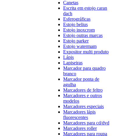
Canetas
Escrita em estojo caran
dach
Esferográficas
Estojo belius
Estojo inoxcrom
Estojo outras marcas
Estojo parker
Estojo watermam
Expositor multi produto
Lápis
Lapiseiras
Marcador para quadro
branco
Marcador ponta de
agulha
Marcadores de feltro
Marcadores e outros
modelos
Marcadores especiais
Marcadores lápis
fluorescentes
Marcadores para cd/dvd
Marcadores roller
Marcadores para roupa