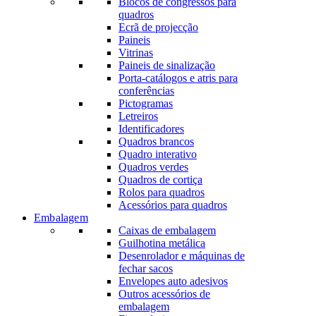
Blocos de congressos para
quadros
Ecrã de projecção
Paineis
Vitrinas
Paineis de sinalização
Porta-catálogos e atris para
conferências
Pictogramas
Letreiros
Identificadores
Quadros brancos
Quadro interativo
Quadros verdes
Quadros de cortiça
Rolos para quadros
Acessórios para quadros
Embalagem
Caixas de embalagem
Guilhotina metálica
Desenrolador e máquinas de
fechar sacos
Envelopes auto adesivos
Outros acessórios de
embalagem