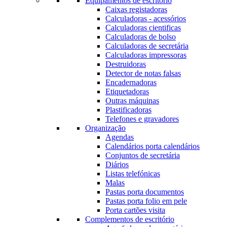
Equipamentos de escritório
Caixas registadoras
Calculadoras - acessórios
Calculadoras cientificas
Calculadoras de bolso
Calculadoras de secretária
Calculadoras impressoras
Destruidoras
Detector de notas falsas
Encadernadoras
Etiquetadoras
Outras máquinas
Plastificadoras
Telefones e gravadores
Organização
Agendas
Calendários porta calendários
Conjuntos de secretária
Diários
Listas telefónicas
Malas
Pastas porta documentos
Pastas porta folio em pele
Porta cartões visita
Complementos de escritório