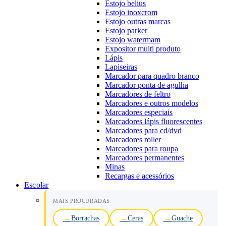
Estojo belius
Estojo inoxcrom
Estojo outras marcas
Estojo parker
Estojo watermam
Expositor multi produto
Lápis
Lapiseiras
Marcador para quadro branco
Marcador ponta de agulha
Marcadores de feltro
Marcadores e outros modelos
Marcadores especiais
Marcadores lápis fluorescentes
Marcadores para cd/dvd
Marcadores roller
Marcadores para roupa
Marcadores permanentes
Minas
Recargas e acessórios
Escolar
MAIS PROCURADAS
Borrachas
Ceras
Guache