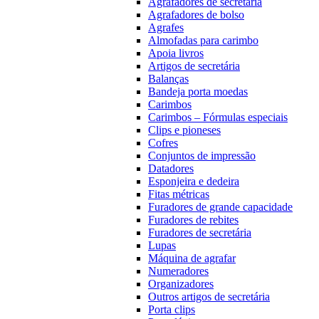
Agrafadores de secretária
Agrafadores de bolso
Agrafes
Almofadas para carimbo
Apoia livros
Artigos de secretária
Balanças
Bandeja porta moedas
Carimbos
Carimbos – Fórmulas especiais
Clips e pioneses
Cofres
Conjuntos de impressão
Datadores
Esponjeira e dedeira
Fitas métricas
Furadores de grande capacidade
Furadores de rebites
Furadores de secretária
Lupas
Máquina de agrafar
Numeradores
Organizadores
Outros artigos de secretária
Porta clips