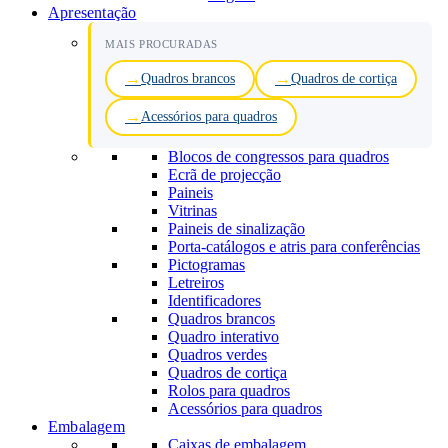
Apresentação
MAIS PROCURADAS
Quadros brancos
Quadros de cortiça
Acessórios para quadros
Blocos de congressos para quadros
Ecrã de projecção
Paineis
Vitrinas
Paineis de sinalização
Porta-catálogos e atris para conferências
Pictogramas
Letreiros
Identificadores
Quadros brancos
Quadro interativo
Quadros verdes
Quadros de cortiça
Rolos para quadros
Acessórios para quadros
Embalagem
Caixas de embalagem