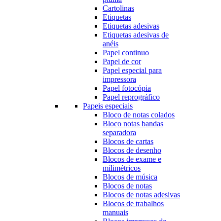
Cartolinas
Etiquetas
Etiquetas adesivas
Etiquetas adesivas de
anéis
Papel continuo
Papel de cor
Papel especial para
impressora
Papel fotocópia
Papel reprográfico
Papeis especiais
Bloco de notas colados
Bloco notas bandas
separadora
Blocos de cartas
Blocos de desenho
Blocos de exame e
milimétricos
Blocos de música
Blocos de notas
Blocos de notas adesivas
Blocos de trabalhos
manuais