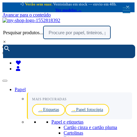
💨
Verão sem suar.
Ventoinhas em stock — envio em 48h.
×
Ver modelos →
Avançar para o conteúdo
Pesquisar produtos...
×
encomendar por telefone :
216 003 523
(chamada rede fixa nacional)
Papel
MAIS PROCURADAS
Etiquetas
Papel fotocópia
Papel e etiquetas
Cartão cinza e cartão pluma
Cartolinas