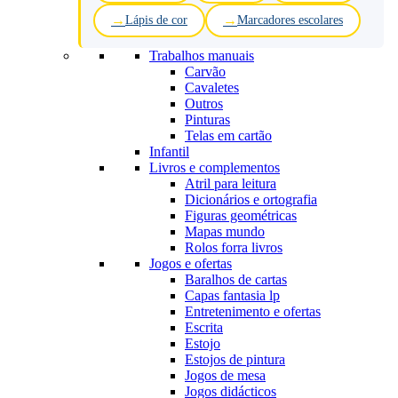
Lápis de cor
Marcadores escolares
Trabalhos manuais
Carvão
Cavaletes
Outros
Pinturas
Telas em cartão
Infantil
Livros e complementos
Atril para leitura
Dicionários e ortografia
Figuras geométricas
Mapas mundo
Rolos forra livros
Jogos e ofertas
Baralhos de cartas
Capas fantasia lp
Entretenimento e ofertas
Escrita
Estojo
Estojos de pintura
Jogos de mesa
Jogos didácticos