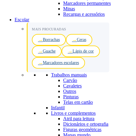
Marcadores permanentes
Minas
Recargas e acessórios
Escolar
MAIS PROCURADAS
Borrachas
Ceras
Guache
Lápis de cor
Marcadores escolares
Trabalhos manuais
Carvão
Cavaletes
Outros
Pinturas
Telas em cartão
Infantil
Livros e complementos
Atril para leitura
Dicionários e ortografia
Figuras geométricas
Mapas mundo