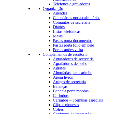
Telefones e gravadores
Organização
Agendas
Calendários porta calendários
Conjuntos de secretária
Diários
Listas telefónicas
Malas
Pastas porta documentos
Pastas porta folio em pele
Porta cartões visita
Complementos de escritório
Agrafadores de secretária
Agrafadores de bolso
Agrafes
Almofadas para carimbo
Apoia livros
Artigos de secretária
Balanças
Bandeja porta moedas
Carimbos
Carimbos – Fórmulas especiais
Clips e pioneses
Cofres
Conjuntos de impressão