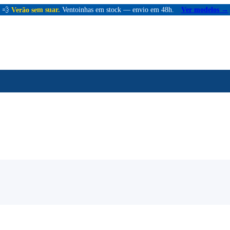
💨
Verão sem suar.
Ventoinhas em stock — envio em 48h.
Ver modelos →