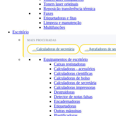
Toners laser originais
Reposição transferência térmica
Faxes
Etiquetadoras e fitas
Limpeza e manutenção
Multifunções
Escritório
MAIS PROCURADAS
Calculadoras de secretária
Agrafadores de sec
Equipamentos de escritório
Caixas registadoras
Calculadoras - acessórios
Calculadoras cientificas
Calculadoras de bolso
Calculadoras de secretária
Calculadoras impressoras
Destruidoras
Detector de notas falsas
Encadernadoras
Etiquetadoras
Outras máquinas
Plastificadoras