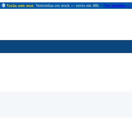
Verão sem suar.
Ventoinhas em stock — envio em 48h.
Ver modelos →