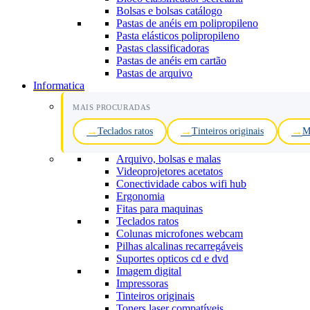
Bolsas e bolsas catálogo
Pastas de anéis em polipropileno
Pasta elásticos polipropileno
Pastas classificadoras
Pastas de anéis em cartão
Pastas de arquivo
Informatica
MAIS PROCURADAS
Teclados ratos
Tinteiros originais
M
Arquivo, bolsas e malas
Videoprojetores acetatos
Conectividade cabos wifi hub
Ergonomia
Fitas para maquinas
Teclados ratos
Colunas microfones webcam
Pilhas alcalinas recarregáveis
Suportes opticos cd e dvd
Imagem digital
Impressoras
Tinteiros originais
Toners laser compatíveis