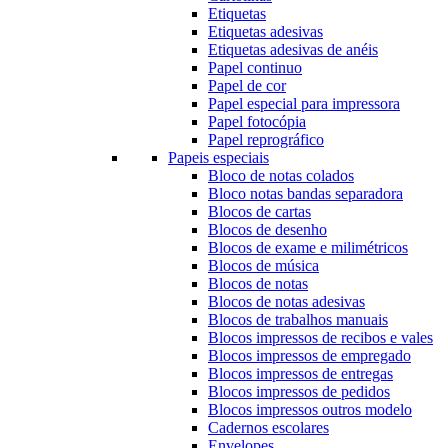
Etiquetas
Etiquetas adesivas
Etiquetas adesivas de anéis
Papel continuo
Papel de cor
Papel especial para impressora
Papel fotocópia
Papel reprográfico
Papeis especiais
Bloco de notas colados
Bloco notas bandas separadora
Blocos de cartas
Blocos de desenho
Blocos de exame e milimétricos
Blocos de música
Blocos de notas
Blocos de notas adesivas
Blocos de trabalhos manuais
Blocos impressos de recibos e vales
Blocos impressos de empregado
Blocos impressos de entregas
Blocos impressos de pedidos
Blocos impressos outros modelo
Cadernos escolares
Envelopes