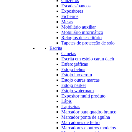
Cinzeiros
Escadas/bancos
Expositores
Ficheiros
Mesas
Mobiliário auxiliar
Mobiliário informático
Relógios de escritório
Tapetes de protecção de solo
Escrita
Canetas
Escrita em estojo caran dach
Esferográficas
Estojo belius
Estojo inoxcrom
Estojo outras marcas
Estojo parker
Estojo watermam
Expositor multi produto
Lápis
Lapiseiras
Marcador para quadro branco
Marcador ponta de agulha
Marcadores de feltro
Marcadores e outros modelos