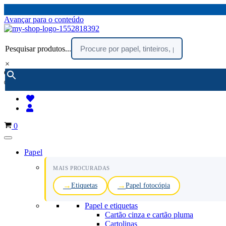
Avançar para o conteúdo
Pesquisar produtos...
×
encomendar por telefone :
216 003 523
(chamada rede fixa nacional)
Carrinho
0
Papel
MAIS PROCURADAS
Etiquetas
Papel fotocópia
Papel e etiquetas
Cartão cinza e cartão pluma
Cartolinas