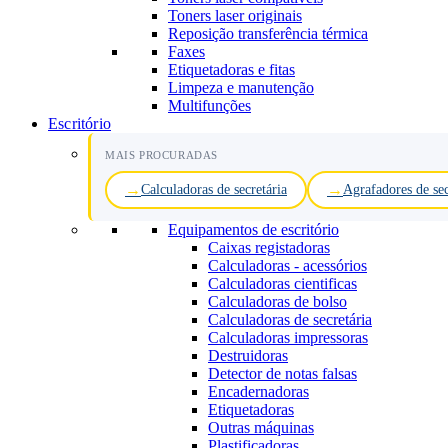
Toners laser originais
Reposição transferência térmica
Faxes
Etiquetadoras e fitas
Limpeza e manutenção
Multifunções
Escritório
MAIS PROCURADAS
Calculadoras de secretária
Agrafadores de sec
Equipamentos de escritório
Caixas registadoras
Calculadoras - acessórios
Calculadoras cientificas
Calculadoras de bolso
Calculadoras de secretária
Calculadoras impressoras
Destruidoras
Detector de notas falsas
Encadernadoras
Etiquetadoras
Outras máquinas
Plastificadoras