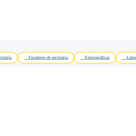
retária
Furadores de secretária
Esferográficas
Lápis