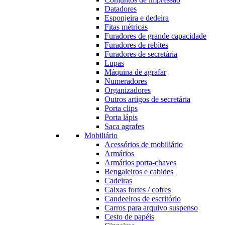
Datadores
Esponjeira e dedeira
Fitas métricas
Furadores de grande capacidade
Furadores de rebites
Furadores de secretária
Lupas
Máquina de agrafar
Numeradores
Organizadores
Outros artigos de secretária
Porta clips
Porta lápis
Saca agrafes
Mobiliário
Acessórios de mobiliário
Armários
Armários porta-chaves
Bengaleiros e cabides
Cadeiras
Caixas fortes / cofres
Candeeiros de escritório
Carros para arquivo suspenso
Cesto de papéis