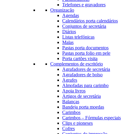
Telefones e gravadores
Organização
Agendas
Calendários porta calendários
Conjuntos de secretária
Diários
Listas telefónicas
Malas
Pastas porta documentos
Pastas porta folio em pele
Porta cartões visita
Complementos de escritório
Agrafadores de secretária
Agrafadores de bolso
Agrafes
Almofadas para carimbo
Apoia livros
Artigos de secretária
Balanças
Bandeja porta moedas
Carimbos
Carimbos – Fórmulas especiais
Clips e pioneses
Cofres
Conjuntos de impressão