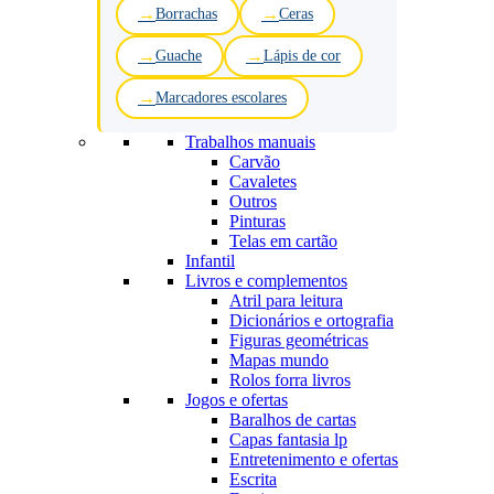
Borrachas
Ceras
Guache
Lápis de cor
Marcadores escolares
Trabalhos manuais
Carvão
Cavaletes
Outros
Pinturas
Telas em cartão
Infantil
Livros e complementos
Atril para leitura
Dicionários e ortografia
Figuras geométricas
Mapas mundo
Rolos forra livros
Jogos e ofertas
Baralhos de cartas
Capas fantasia lp
Entretenimento e ofertas
Escrita