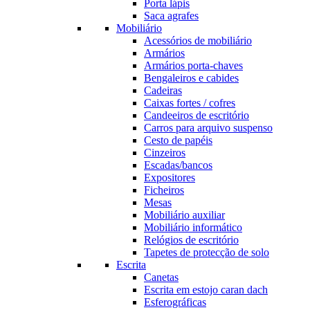
Porta lápis
Saca agrafes
Mobiliário
Acessórios de mobiliário
Armários
Armários porta-chaves
Bengaleiros e cabides
Cadeiras
Caixas fortes / cofres
Candeeiros de escritório
Carros para arquivo suspenso
Cesto de papéis
Cinzeiros
Escadas/bancos
Expositores
Ficheiros
Mesas
Mobiliário auxiliar
Mobiliário informático
Relógios de escritório
Tapetes de protecção de solo
Escrita
Canetas
Escrita em estojo caran dach
Esferográficas