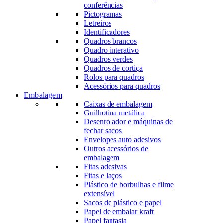
conferências
Pictogramas
Letreiros
Identificadores
Quadros brancos
Quadro interativo
Quadros verdes
Quadros de cortiça
Rolos para quadros
Acessórios para quadros
Embalagem
Caixas de embalagem
Guilhotina metálica
Desenrolador e máquinas de
fechar sacos
Envelopes auto adesivos
Outros acessórios de
embalagem
Fitas adesivas
Fitas e laços
Plástico de borbulhas e filme
extensível
Sacos de plástico e papel
Papel de embalar kraft
Papel fantasia