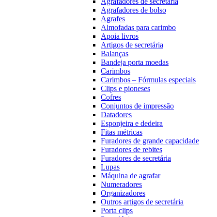
Agrafadores de secretária
Agrafadores de bolso
Agrafes
Almofadas para carimbo
Apoia livros
Artigos de secretária
Balanças
Bandeja porta moedas
Carimbos
Carimbos – Fórmulas especiais
Clips e pioneses
Cofres
Conjuntos de impressão
Datadores
Esponjeira e dedeira
Fitas métricas
Furadores de grande capacidade
Furadores de rebites
Furadores de secretária
Lupas
Máquina de agrafar
Numeradores
Organizadores
Outros artigos de secretária
Porta clips