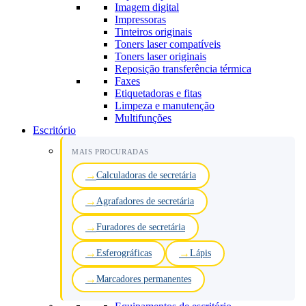
Imagem digital
Impressoras
Tinteiros originais
Toners laser compatíveis
Toners laser originais
Reposição transferência térmica
Faxes
Etiquetadoras e fitas
Limpeza e manutenção
Multifunções
Escritório
MAIS PROCURADAS
Calculadoras de secretária
Agrafadores de secretária
Furadores de secretária
Esferográficas
Lápis
Marcadores permanentes