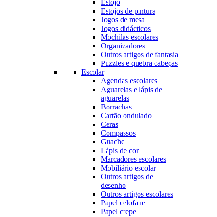
Estojo
Estojos de pintura
Jogos de mesa
Jogos didácticos
Mochilas escolares
Organizadores
Outros artigos de fantasia
Puzzles e quebra cabeças
Escolar
Agendas escolares
Aguarelas e lápis de
aguarelas
Borrachas
Cartão ondulado
Ceras
Compassos
Guache
Lápis de cor
Marcadores escolares
Mobiliário escolar
Outros artigos de
desenho
Outros artigos escolares
Papel celofane
Papel crepe