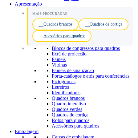
Apresentação
MAIS PROCURADAS
Quadros brancos
Quadros de cortiça
Acessórios para quadros
Blocos de congressos para quadros
Ecrã de projecção
Paineis
Vitrinas
Paineis de sinalização
Porta-catálogos e atris para conferências
Pictogramas
Letreiros
Identificadores
Quadros brancos
Quadro interativo
Quadros verdes
Quadros de cortiça
Rolos para quadros
Acessórios para quadros
Embalagem
Caixas de embalagem