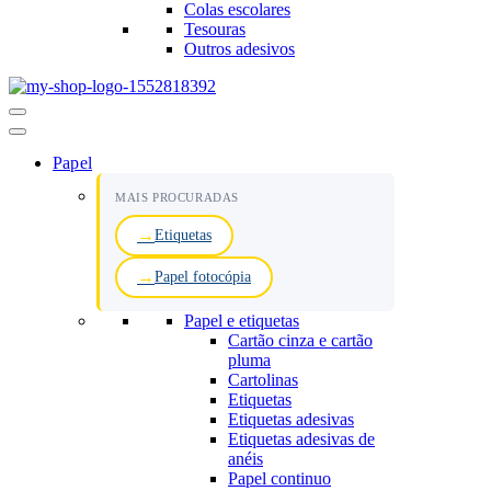
Colas escolares
Tesouras
Outros adesivos
Menu
de
navegação
Papel
MAIS PROCURADAS
Etiquetas
Papel fotocópia
Papel e etiquetas
Cartão cinza e cartão
pluma
Cartolinas
Etiquetas
Etiquetas adesivas
Etiquetas adesivas de
anéis
Papel continuo