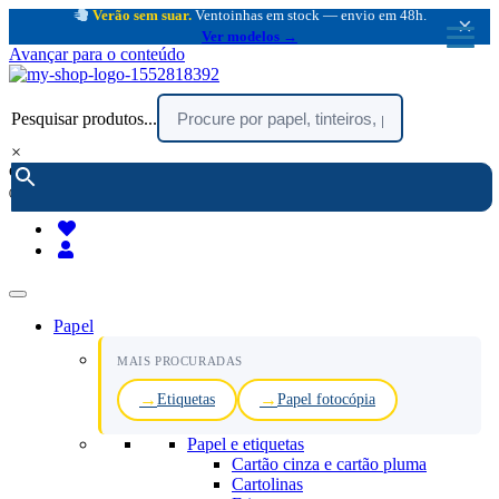
Verão sem suar.
Ventoinhas em stock — envio em 48h.
×
Ver modelos →
Avançar para o conteúdo
Pesquisar produtos...
×
encomendar por telefone :
216 003 523
(chamada rede fixa nacional)
Papel
MAIS PROCURADAS
Etiquetas
Papel fotocópia
Papel e etiquetas
Cartão cinza e cartão pluma
Cartolinas