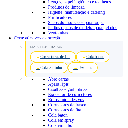
Lenços, papel higiénico e toalhetes
Produtos de limpeza
Higiene, manutenção e catering
Purificadores
Sacos do lixo-sacos para roupa
Palitos e paus de madeira para gelados
Ventoinhas
Corte adesivos e correção
MAIS PROCURADAS
Correctores de fita
Cola baton
Cola em tubo
Tesouras
Abre cartas
Apara lápis
Cisalhas e guilhotinas
Expositor de correctores
Rolos auto adesivos
Correctores de frasco
Correctores de fita
Cola baton
Cola em spray
Cola em tubo