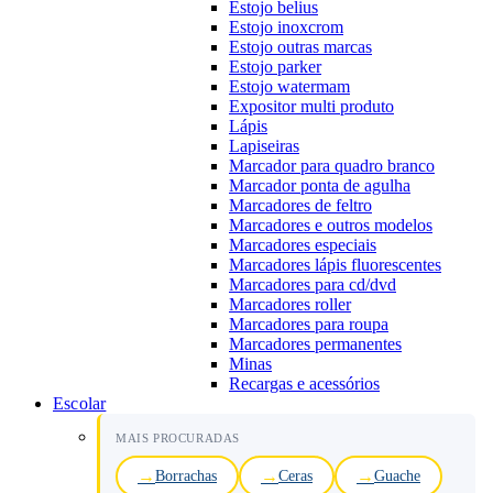
Estojo belius
Estojo inoxcrom
Estojo outras marcas
Estojo parker
Estojo watermam
Expositor multi produto
Lápis
Lapiseiras
Marcador para quadro branco
Marcador ponta de agulha
Marcadores de feltro
Marcadores e outros modelos
Marcadores especiais
Marcadores lápis fluorescentes
Marcadores para cd/dvd
Marcadores roller
Marcadores para roupa
Marcadores permanentes
Minas
Recargas e acessórios
Escolar
MAIS PROCURADAS
Borrachas
Ceras
Guache