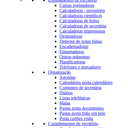
Equipamentos de escritório
Caixas registadoras
Calculadoras - acessórios
Calculadoras cientificas
Calculadoras de bolso
Calculadoras de secretária
Calculadoras impressoras
Destruidoras
Detector de notas falsas
Encadernadoras
Etiquetadoras
Outras máquinas
Plastificadoras
Telefones e gravadores
Organização
Agendas
Calendários porta calendários
Conjuntos de secretária
Diários
Listas telefónicas
Malas
Pastas porta documentos
Pastas porta folio em pele
Porta cartões visita
Complementos de escritório