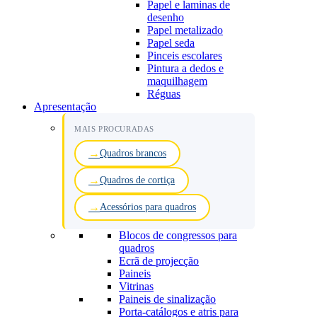
Papel e laminas de
desenho
Papel metalizado
Papel seda
Pinceis escolares
Pintura a dedos e
maquilhagem
Réguas
Apresentação
MAIS PROCURADAS
Quadros brancos
Quadros de cortiça
Acessórios para quadros
Blocos de congressos para
quadros
Ecrã de projecção
Paineis
Vitrinas
Paineis de sinalização
Porta-catálogos e atris para