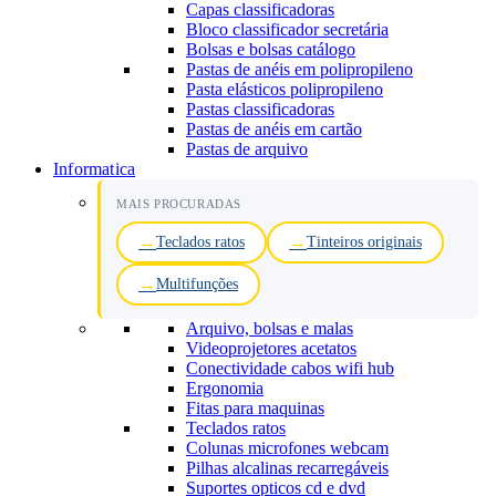
Capas classificadoras
Bloco classificador secretária
Bolsas e bolsas catálogo
Pastas de anéis em polipropileno
Pasta elásticos polipropileno
Pastas classificadoras
Pastas de anéis em cartão
Pastas de arquivo
Informatica
MAIS PROCURADAS
Teclados ratos
Tinteiros originais
Multifunções
Arquivo, bolsas e malas
Videoprojetores acetatos
Conectividade cabos wifi hub
Ergonomia
Fitas para maquinas
Teclados ratos
Colunas microfones webcam
Pilhas alcalinas recarregáveis
Suportes opticos cd e dvd