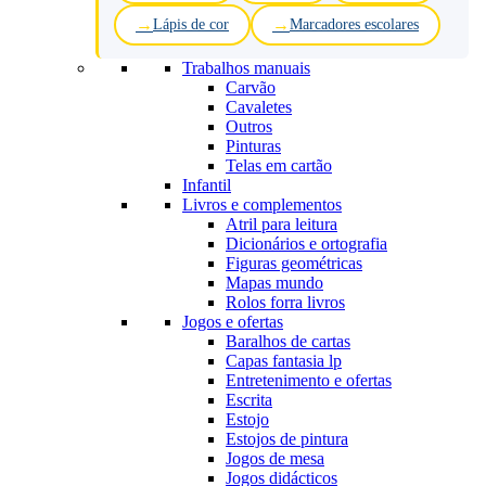
Lápis de cor
Marcadores escolares
Trabalhos manuais
Carvão
Cavaletes
Outros
Pinturas
Telas em cartão
Infantil
Livros e complementos
Atril para leitura
Dicionários e ortografia
Figuras geométricas
Mapas mundo
Rolos forra livros
Jogos e ofertas
Baralhos de cartas
Capas fantasia lp
Entretenimento e ofertas
Escrita
Estojo
Estojos de pintura
Jogos de mesa
Jogos didácticos