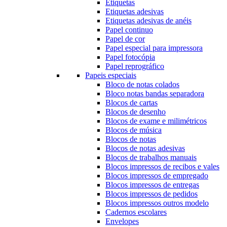
Etiquetas
Etiquetas adesivas
Etiquetas adesivas de anéis
Papel continuo
Papel de cor
Papel especial para impressora
Papel fotocópia
Papel reprográfico
Papeis especiais
Bloco de notas colados
Bloco notas bandas separadora
Blocos de cartas
Blocos de desenho
Blocos de exame e milimétricos
Blocos de música
Blocos de notas
Blocos de notas adesivas
Blocos de trabalhos manuais
Blocos impressos de recibos e vales
Blocos impressos de empregado
Blocos impressos de entregas
Blocos impressos de pedidos
Blocos impressos outros modelo
Cadernos escolares
Envelopes