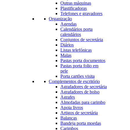
Outras máquinas
Plastificadoras
Telefones e gravadores
Organização
Agendas
Calendários porta
calendários
Conjuntos de secretária
Diários
Listas telefónicas
Malas
Pastas porta documentos
Pastas porta folio em
pele
Porta cartões visita
Complementos de escritório
Agrafadores de secretária
Agrafadores de bolso
Agrafes
Almofadas para carimbo
Apoia livros
Artigos de secretária
Balanças
Bandeja porta moedas
Carimbos