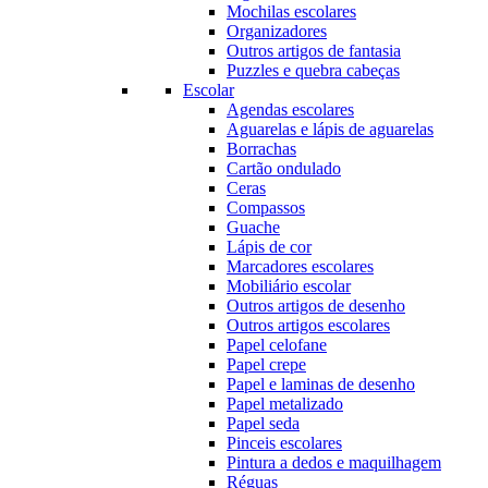
Mochilas escolares
Organizadores
Outros artigos de fantasia
Puzzles e quebra cabeças
Escolar
Agendas escolares
Aguarelas e lápis de aguarelas
Borrachas
Cartão ondulado
Ceras
Compassos
Guache
Lápis de cor
Marcadores escolares
Mobiliário escolar
Outros artigos de desenho
Outros artigos escolares
Papel celofane
Papel crepe
Papel e laminas de desenho
Papel metalizado
Papel seda
Pinceis escolares
Pintura a dedos e maquilhagem
Réguas