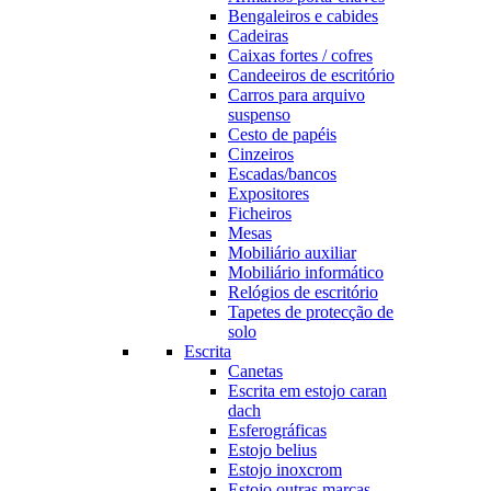
Bengaleiros e cabides
Cadeiras
Caixas fortes / cofres
Candeeiros de escritório
Carros para arquivo
suspenso
Cesto de papéis
Cinzeiros
Escadas/bancos
Expositores
Ficheiros
Mesas
Mobiliário auxiliar
Mobiliário informático
Relógios de escritório
Tapetes de protecção de
solo
Escrita
Canetas
Escrita em estojo caran
dach
Esferográficas
Estojo belius
Estojo inoxcrom
Estojo outras marcas