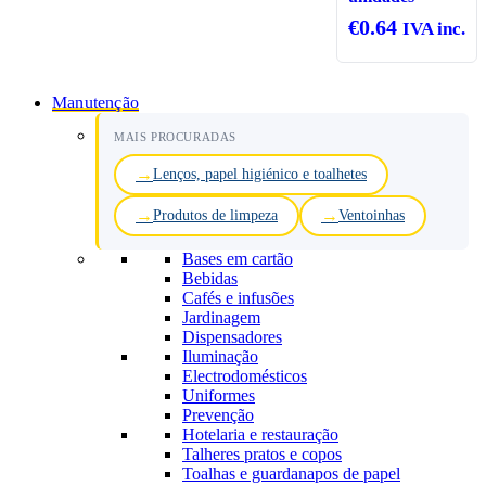
€
0.64
IVA inc.
Manutenção
MAIS PROCURADAS
Lenços, papel higiénico e toalhetes
Produtos de limpeza
Ventoinhas
Bases em cartão
Bebidas
Cafés e infusões
Jardinagem
Dispensadores
Iluminação
Electrodomésticos
Uniformes
Prevenção
Hotelaria e restauração
Talheres pratos e copos
Toalhas e guardanapos de papel