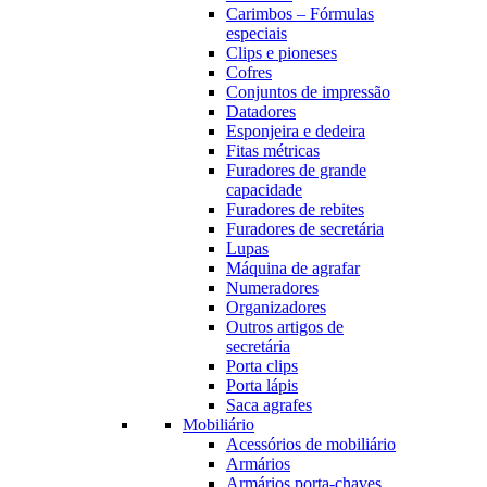
Carimbos – Fórmulas
especiais
Clips e pioneses
Cofres
Conjuntos de impressão
Datadores
Esponjeira e dedeira
Fitas métricas
Furadores de grande
capacidade
Furadores de rebites
Furadores de secretária
Lupas
Máquina de agrafar
Numeradores
Organizadores
Outros artigos de
secretária
Porta clips
Porta lápis
Saca agrafes
Mobiliário
Acessórios de mobiliário
Armários
Armários porta-chaves