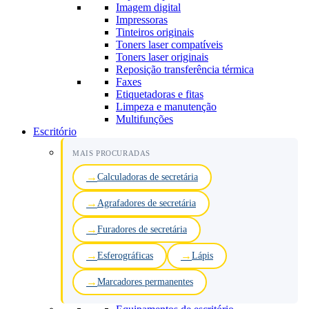
Imagem digital
Impressoras
Tinteiros originais
Toners laser compatíveis
Toners laser originais
Reposição transferência térmica
Faxes
Etiquetadoras e fitas
Limpeza e manutenção
Multifunções
Escritório
MAIS PROCURADAS
Calculadoras de secretária
Agrafadores de secretária
Furadores de secretária
Esferográficas
Lápis
Marcadores permanentes