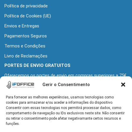
Política de privacidade
Política de Cookies (UE)
Envios e Entregas
Pagamentos Seguros
Termos e Condições
Livro de Reclamações
PORTES DE ENVIO GRATUITOS
Oferecemos os portes de envio em compras superiores a 75€
+iva
Gerir o Consentimento
Para fornecer as melhores experiências, usamos tecnologias como
MORADA
cookies para armazenar e/ou aceder a informações do dispositivo.
Alameda Grupo Desportivo Alcochetense 139
Consentir com essas tecnologias nos permitirá processar dados, como
2890-110 Alcochete
comportamento de navegação ou IDs exclusivos neste site. Não consentir
ou retirar o consentimento pode afetar negativamante certos recursos e
funções.
HORÁRIO