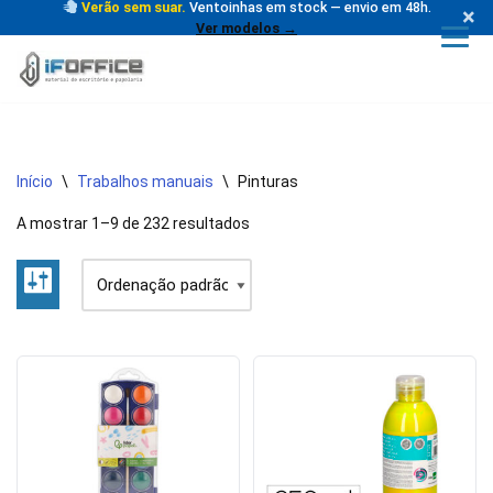
Verão sem suar.
Ventoinhas em stock — envio em 48h.
×
Ver modelos →
Avançar
para
o
conteúdo
Início
\
Trabalhos manuais
\
Pinturas
A mostrar 1–9 de 232 resultados