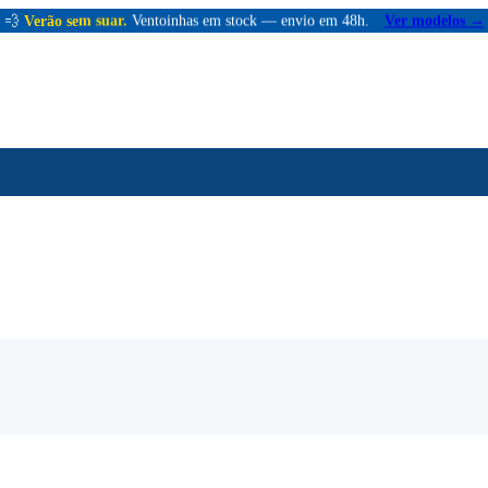
💨
Verão sem suar.
Ventoinhas em stock — envio em 48h.
Ver modelos →