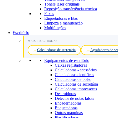
Toners laser originais
Reposição transferência térmica
Faxes
Etiquetadoras e fitas
Limpeza e manutenção
Multifunções
Escritório
MAIS PROCURADAS
Calculadoras de secretária
Agrafadores de sec
Equipamentos de escritório
Caixas registadoras
Calculadoras - acessórios
Calculadoras cientificas
Calculadoras de bolso
Calculadoras de secretária
Calculadoras impressoras
Destruidoras
Detector de notas falsas
Encadernadoras
Etiquetadoras
Outras máquinas
Plastificadoras