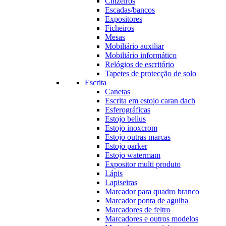
Cinzeiros
Escadas/bancos
Expositores
Ficheiros
Mesas
Mobiliário auxiliar
Mobiliário informático
Relógios de escritório
Tapetes de protecção de solo
Escrita
Canetas
Escrita em estojo caran dach
Esferográficas
Estojo belius
Estojo inoxcrom
Estojo outras marcas
Estojo parker
Estojo watermam
Expositor multi produto
Lápis
Lapiseiras
Marcador para quadro branco
Marcador ponta de agulha
Marcadores de feltro
Marcadores e outros modelos