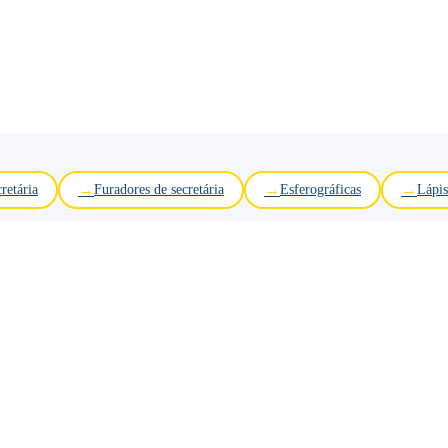
retária
Furadores de secretária
Esferográficas
Lápis