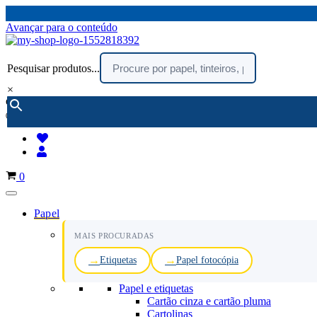
Avançar para o conteúdo
Pesquisar produtos...
×
encomendar por telefone :
216 003 523
(chamada rede fixa nacional)
Carrinho
0
Papel
MAIS PROCURADAS
Etiquetas
Papel fotocópia
Papel e etiquetas
Cartão cinza e cartão pluma
Cartolinas