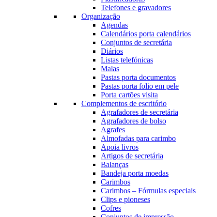
Telefones e gravadores
Organização
Agendas
Calendários porta calendários
Conjuntos de secretária
Diários
Listas telefónicas
Malas
Pastas porta documentos
Pastas porta folio em pele
Porta cartões visita
Complementos de escritório
Agrafadores de secretária
Agrafadores de bolso
Agrafes
Almofadas para carimbo
Apoia livros
Artigos de secretária
Balanças
Bandeja porta moedas
Carimbos
Carimbos – Fórmulas especiais
Clips e pioneses
Cofres
Conjuntos de impressão