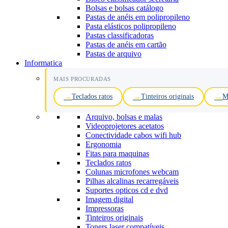
Bolsas e bolsas catálogo
Pastas de anéis em polipropileno
Pasta elásticos polipropileno
Pastas classificadoras
Pastas de anéis em cartão
Pastas de arquivo
Informatica
MAIS PROCURADAS
Teclados ratos
Tinteiros originais
M
Arquivo, bolsas e malas
Videoprojetores acetatos
Conectividade cabos wifi hub
Ergonomia
Fitas para maquinas
Teclados ratos
Colunas microfones webcam
Pilhas alcalinas recarregáveis
Suportes opticos cd e dvd
Imagem digital
Impressoras
Tinteiros originais
Toners laser compatíveis