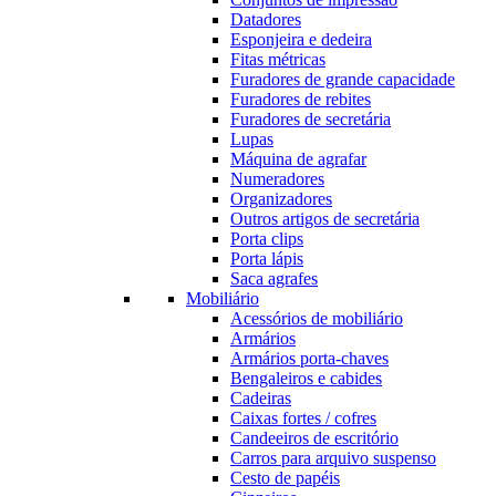
Datadores
Esponjeira e dedeira
Fitas métricas
Furadores de grande capacidade
Furadores de rebites
Furadores de secretária
Lupas
Máquina de agrafar
Numeradores
Organizadores
Outros artigos de secretária
Porta clips
Porta lápis
Saca agrafes
Mobiliário
Acessórios de mobiliário
Armários
Armários porta-chaves
Bengaleiros e cabides
Cadeiras
Caixas fortes / cofres
Candeeiros de escritório
Carros para arquivo suspenso
Cesto de papéis