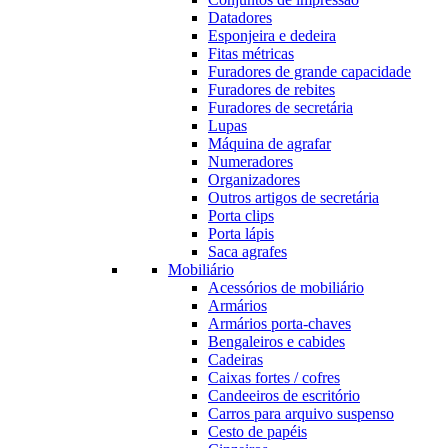
Datadores
Esponjeira e dedeira
Fitas métricas
Furadores de grande capacidade
Furadores de rebites
Furadores de secretária
Lupas
Máquina de agrafar
Numeradores
Organizadores
Outros artigos de secretária
Porta clips
Porta lápis
Saca agrafes
Mobiliário
Acessórios de mobiliário
Armários
Armários porta-chaves
Bengaleiros e cabides
Cadeiras
Caixas fortes / cofres
Candeeiros de escritório
Carros para arquivo suspenso
Cesto de papéis