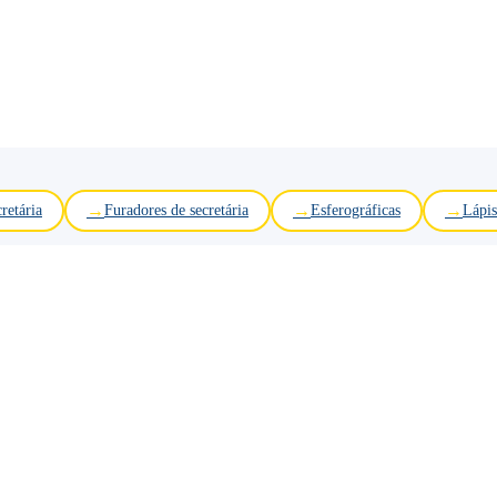
retária
Furadores de secretária
Esferográficas
Lápis