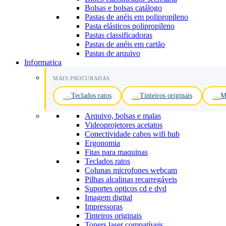
Bolsas e bolsas catálogo
Pastas de anéis em polipropileno
Pasta elásticos polipropileno
Pastas classificadoras
Pastas de anéis em cartão
Pastas de arquivo
Informatica
MAIS PROCURADAS
Teclados ratos
Tinteiros originais
M
Arquivo, bolsas e malas
Videoprojetores acetatos
Conectividade cabos wifi hub
Ergonomia
Fitas para maquinas
Teclados ratos
Colunas microfones webcam
Pilhas alcalinas recarregáveis
Suportes opticos cd e dvd
Imagem digital
Impressoras
Tinteiros originais
Toners laser compatíveis