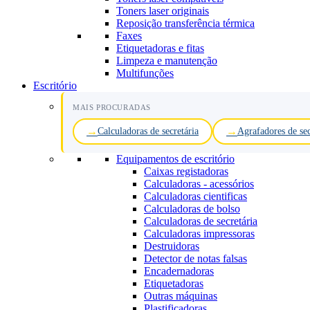
Toners laser originais
Reposição transferência térmica
Faxes
Etiquetadoras e fitas
Limpeza e manutenção
Multifunções
Escritório
MAIS PROCURADAS
Calculadoras de secretária
Agrafadores de sec
Equipamentos de escritório
Caixas registadoras
Calculadoras - acessórios
Calculadoras cientificas
Calculadoras de bolso
Calculadoras de secretária
Calculadoras impressoras
Destruidoras
Detector de notas falsas
Encadernadoras
Etiquetadoras
Outras máquinas
Plastificadoras