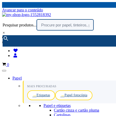
Avançar para o conteúdo
Pesquisar produtos...
×
encomendar por telefone :
216 003 523
(chamada rede fixa nacional)
Carrinho
0
Papel
MAIS PROCURADAS
Etiquetas
Papel fotocópia
Papel e etiquetas
Cartão cinza e cartão pluma
Cartolinas