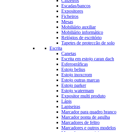
Cinzeiros
Escadas/bancos
Expositores
Ficheiros
Mesas
Mobiliário auxiliar
Mobiliário informático
Relógios de escritório
Tapetes de protecção de solo
Escrita
Canetas
Escrita em estojo caran dach
Esferográficas
Estojo belius
Estojo inoxcrom
Estojo outras marcas
Estojo parker
Estojo watermam
Expositor multi produto
Lápis
Lapiseiras
Marcador para quadro branco
Marcador ponta de agulha
Marcadores de feltro
Marcadores e outros modelos