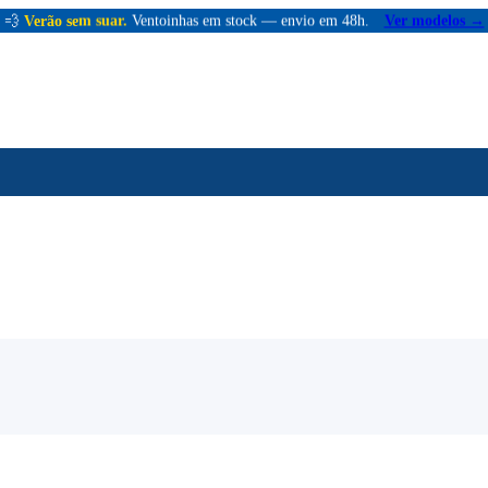
💨
Verão sem suar.
Ventoinhas em stock — envio em 48h.
Ver modelos →