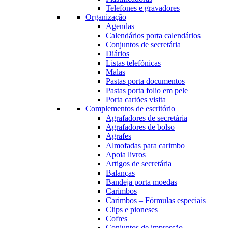
Telefones e gravadores
Organização
Agendas
Calendários porta calendários
Conjuntos de secretária
Diários
Listas telefónicas
Malas
Pastas porta documentos
Pastas porta folio em pele
Porta cartões visita
Complementos de escritório
Agrafadores de secretária
Agrafadores de bolso
Agrafes
Almofadas para carimbo
Apoia livros
Artigos de secretária
Balanças
Bandeja porta moedas
Carimbos
Carimbos – Fórmulas especiais
Clips e pioneses
Cofres
Conjuntos de impressão