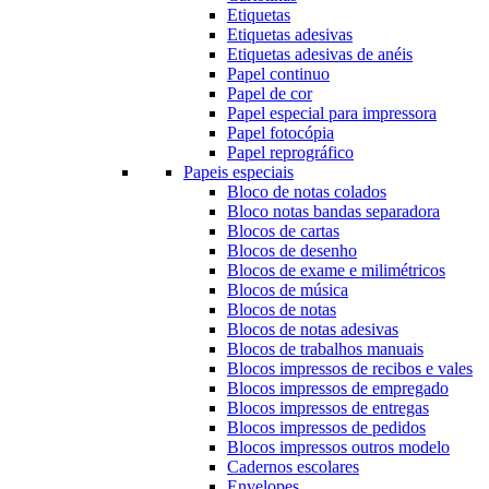
Etiquetas
Etiquetas adesivas
Etiquetas adesivas de anéis
Papel continuo
Papel de cor
Papel especial para impressora
Papel fotocópia
Papel reprográfico
Papeis especiais
Bloco de notas colados
Bloco notas bandas separadora
Blocos de cartas
Blocos de desenho
Blocos de exame e milimétricos
Blocos de música
Blocos de notas
Blocos de notas adesivas
Blocos de trabalhos manuais
Blocos impressos de recibos e vales
Blocos impressos de empregado
Blocos impressos de entregas
Blocos impressos de pedidos
Blocos impressos outros modelo
Cadernos escolares
Envelopes