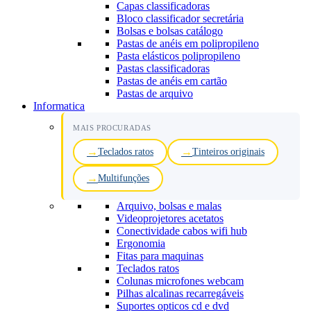
Capas classificadoras
Bloco classificador secretária
Bolsas e bolsas catálogo
Pastas de anéis em polipropileno
Pasta elásticos polipropileno
Pastas classificadoras
Pastas de anéis em cartão
Pastas de arquivo
Informatica
MAIS PROCURADAS
Teclados ratos
Tinteiros originais
Multifunções
Arquivo, bolsas e malas
Videoprojetores acetatos
Conectividade cabos wifi hub
Ergonomia
Fitas para maquinas
Teclados ratos
Colunas microfones webcam
Pilhas alcalinas recarregáveis
Suportes opticos cd e dvd