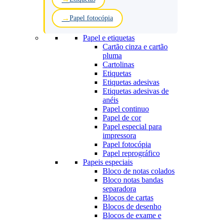
Papel fotocópia
Papel e etiquetas
Cartão cinza e cartão
pluma
Cartolinas
Etiquetas
Etiquetas adesivas
Etiquetas adesivas de
anéis
Papel continuo
Papel de cor
Papel especial para
impressora
Papel fotocópia
Papel reprográfico
Papeis especiais
Bloco de notas colados
Bloco notas bandas
separadora
Blocos de cartas
Blocos de desenho
Blocos de exame e