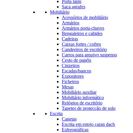
Porta lápis
Saca agrafes
Mobiliário
Acessórios de mobiliário
Armários
Armários porta-chaves
Bengaleiros e cabides
Cadeiras
Caixas fortes / cofres
Candeeiros de escritório
Carros para arquivo suspenso
Cesto de papéis
Cinzeiros
Escadas/bancos
Expositores
Ficheiros
Mesas
Mobiliário auxiliar
Mobiliário informático
Relógios de escritório
Tapetes de protecção de solo
Escrita
Canetas
Escrita em estojo caran dach
Esferográficas