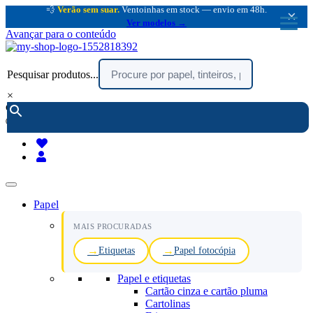
💨
Verão sem suar.
Ventoinhas em stock — envio em 48h.
×
Ver modelos →
Avançar para o conteúdo
Pesquisar produtos...
×
encomendar por telefone :
216 003 523
(chamada rede fixa nacional)
Papel
MAIS PROCURADAS
Etiquetas
Papel fotocópia
Papel e etiquetas
Cartão cinza e cartão pluma
Cartolinas