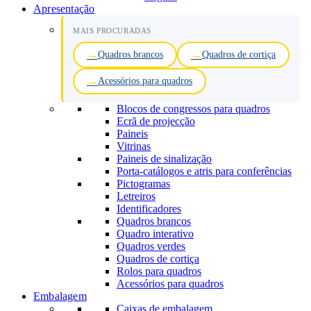
Apresentação
MAIS PROCURADAS
Quadros brancos
Quadros de cortiça
Acessórios para quadros
Blocos de congressos para quadros
Ecrã de projecção
Paineis
Vitrinas
Paineis de sinalização
Porta-catálogos e atris para conferências
Pictogramas
Letreiros
Identificadores
Quadros brancos
Quadro interativo
Quadros verdes
Quadros de cortiça
Rolos para quadros
Acessórios para quadros
Embalagem
Caixas de embalagem