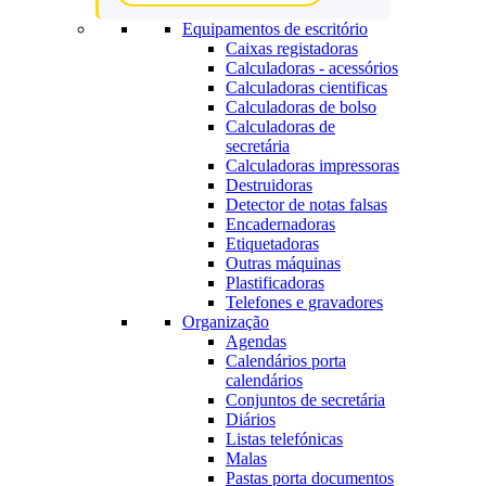
Equipamentos de escritório
Caixas registadoras
Calculadoras - acessórios
Calculadoras cientificas
Calculadoras de bolso
Calculadoras de
secretária
Calculadoras impressoras
Destruidoras
Detector de notas falsas
Encadernadoras
Etiquetadoras
Outras máquinas
Plastificadoras
Telefones e gravadores
Organização
Agendas
Calendários porta
calendários
Conjuntos de secretária
Diários
Listas telefónicas
Malas
Pastas porta documentos