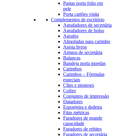
Pastas porta folio em
pele
Porta cartões visita
Complementos de escritório
Agrafadores de secretária
Agrafadores de bolso
Agrafes
Almofadas para carimbo
Apoia livros
Artigos de secretária
Balanças
Bandeja porta moedas
Carimbos
Carimbos – Fórmulas
especiais
Clips e pioneses
Cofres
Conjuntos de impressão
Datadores
Esponjeira e dedeira
Fitas métricas
Furadores de grande
capacidade
Furadores de rebites
Furadores de secretária