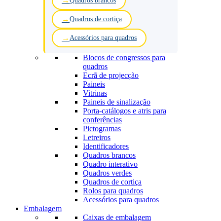
Quadros brancos
Quadros de cortiça
Acessórios para quadros
Blocos de congressos para
quadros
Ecrã de projecção
Paineis
Vitrinas
Paineis de sinalização
Porta-catálogos e atris para
conferências
Pictogramas
Letreiros
Identificadores
Quadros brancos
Quadro interativo
Quadros verdes
Quadros de cortiça
Rolos para quadros
Acessórios para quadros
Embalagem
Caixas de embalagem