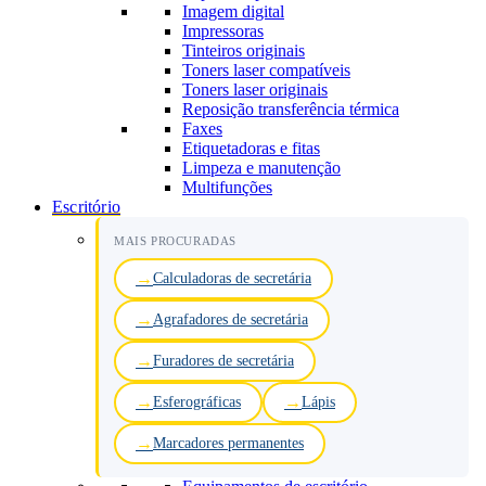
Imagem digital
Impressoras
Tinteiros originais
Toners laser compatíveis
Toners laser originais
Reposição transferência térmica
Faxes
Etiquetadoras e fitas
Limpeza e manutenção
Multifunções
Escritório
MAIS PROCURADAS
Calculadoras de secretária
Agrafadores de secretária
Furadores de secretária
Esferográficas
Lápis
Marcadores permanentes