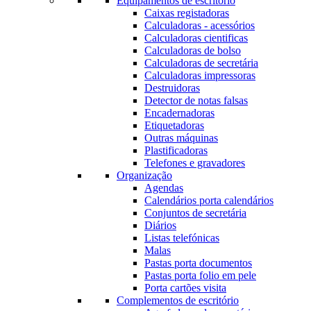
Equipamentos de escritório
Caixas registadoras
Calculadoras - acessórios
Calculadoras cientificas
Calculadoras de bolso
Calculadoras de secretária
Calculadoras impressoras
Destruidoras
Detector de notas falsas
Encadernadoras
Etiquetadoras
Outras máquinas
Plastificadoras
Telefones e gravadores
Organização
Agendas
Calendários porta calendários
Conjuntos de secretária
Diários
Listas telefónicas
Malas
Pastas porta documentos
Pastas porta folio em pele
Porta cartões visita
Complementos de escritório