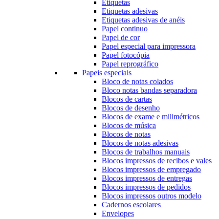
Etiquetas
Etiquetas adesivas
Etiquetas adesivas de anéis
Papel continuo
Papel de cor
Papel especial para impressora
Papel fotocópia
Papel reprográfico
Papeis especiais
Bloco de notas colados
Bloco notas bandas separadora
Blocos de cartas
Blocos de desenho
Blocos de exame e milimétricos
Blocos de música
Blocos de notas
Blocos de notas adesivas
Blocos de trabalhos manuais
Blocos impressos de recibos e vales
Blocos impressos de empregado
Blocos impressos de entregas
Blocos impressos de pedidos
Blocos impressos outros modelo
Cadernos escolares
Envelopes