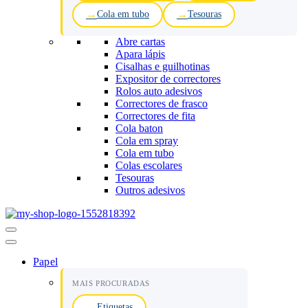
Cola em tubo
Tesouras
Abre cartas
Apara lápis
Cisalhas e guilhotinas
Expositor de correctores
Rolos auto adesivos
Correctores de frasco
Correctores de fita
Cola baton
Cola em spray
Cola em tubo
Colas escolares
Tesouras
Outros adesivos
Menu
de
navegação
Papel
MAIS PROCURADAS
Etiquetas