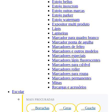
Estojo belius
Estojo inoxcrom
Estojo outras marcas
Estojo parker
Estojo watermam
Expositor multi produto
Lápis
Lapiseiras
Marcador para quadro branco
Marcador ponta de agulha
Marcadores de feltro
Marcadores e outros modelos
Marcadores especiais
Marcadores lápis fluorescentes
Marcadores para cd/dvd
Marcadores roller
Marcadores para roupa
Marcadores permanentes
Minas
Recargas e acessórios
Escolar
MAIS PROCURADAS
Borrachas
Ceras
Guache