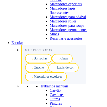
Marcadores especiais
Marcadores lápis
fluorescentes
Marcadores para cd/dvd
Marcadores roller
Marcadores para roupa
Marcadores permanentes
Minas
Recargas e acessórios
Escolar
MAIS PROCURADAS
Borrachas
Ceras
Guache
Lápis de cor
Marcadores escolares
Trabalhos manuais
Carvão
Cavaletes
Outros
Pinturas