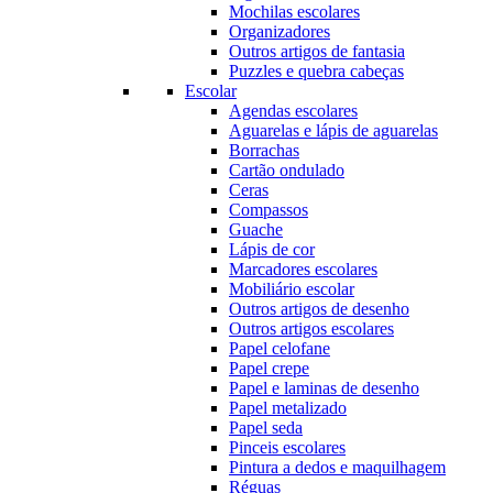
Mochilas escolares
Organizadores
Outros artigos de fantasia
Puzzles e quebra cabeças
Escolar
Agendas escolares
Aguarelas e lápis de aguarelas
Borrachas
Cartão ondulado
Ceras
Compassos
Guache
Lápis de cor
Marcadores escolares
Mobiliário escolar
Outros artigos de desenho
Outros artigos escolares
Papel celofane
Papel crepe
Papel e laminas de desenho
Papel metalizado
Papel seda
Pinceis escolares
Pintura a dedos e maquilhagem
Réguas