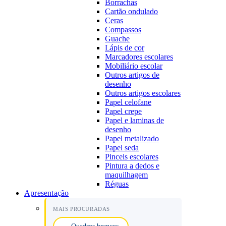
Borrachas
Cartão ondulado
Ceras
Compassos
Guache
Lápis de cor
Marcadores escolares
Mobiliário escolar
Outros artigos de
desenho
Outros artigos escolares
Papel celofane
Papel crepe
Papel e laminas de
desenho
Papel metalizado
Papel seda
Pinceis escolares
Pintura a dedos e
maquilhagem
Réguas
Apresentação
MAIS PROCURADAS