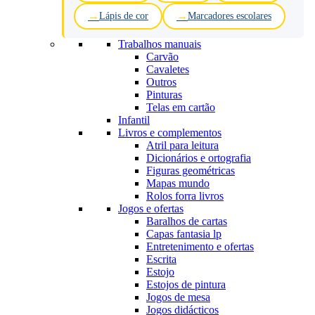
Lápis de cor
Marcadores escolares
Trabalhos manuais
Carvão
Cavaletes
Outros
Pinturas
Telas em cartão
Infantil
Livros e complementos
Atril para leitura
Dicionários e ortografia
Figuras geométricas
Mapas mundo
Rolos forra livros
Jogos e ofertas
Baralhos de cartas
Capas fantasia lp
Entretenimento e ofertas
Escrita
Estojo
Estojos de pintura
Jogos de mesa
Jogos didácticos