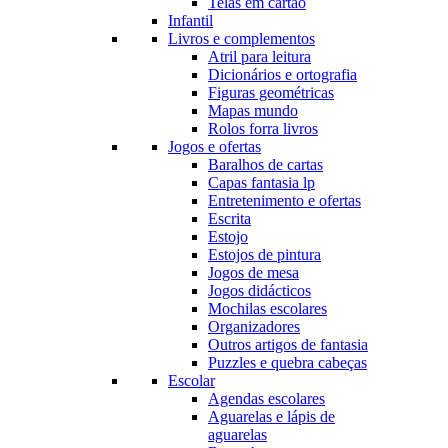
Telas em cartão
Infantil
Livros e complementos
Atril para leitura
Dicionários e ortografia
Figuras geométricas
Mapas mundo
Rolos forra livros
Jogos e ofertas
Baralhos de cartas
Capas fantasia lp
Entretenimento e ofertas
Escrita
Estojo
Estojos de pintura
Jogos de mesa
Jogos didácticos
Mochilas escolares
Organizadores
Outros artigos de fantasia
Puzzles e quebra cabeças
Escolar
Agendas escolares
Aguarelas e lápis de
aguarelas