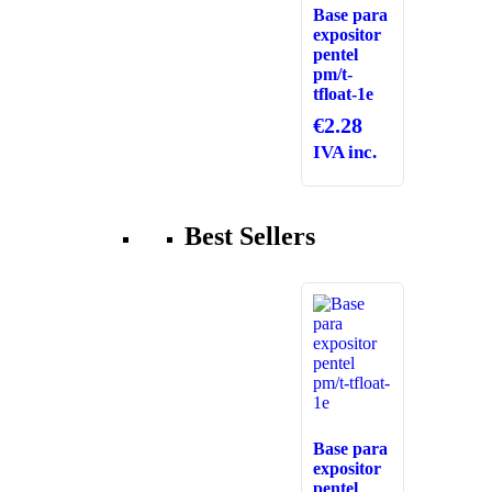
Base para
expositor
pentel
pm/t-
tfloat-1e
€
2.28
IVA inc.
Best Sellers
Base para
expositor
pentel