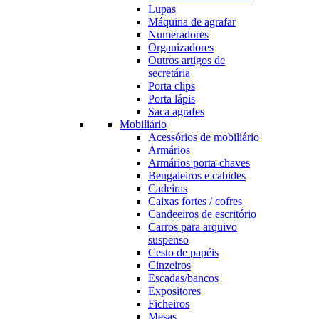
Lupas
Máquina de agrafar
Numeradores
Organizadores
Outros artigos de
secretária
Porta clips
Porta lápis
Saca agrafes
Mobiliário
Acessórios de mobiliário
Armários
Armários porta-chaves
Bengaleiros e cabides
Cadeiras
Caixas fortes / cofres
Candeeiros de escritório
Carros para arquivo
suspenso
Cesto de papéis
Cinzeiros
Escadas/bancos
Expositores
Ficheiros
Mesas