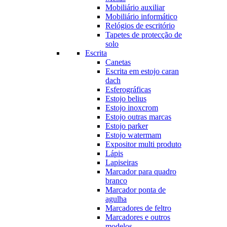
Mobiliário auxiliar
Mobiliário informático
Relógios de escritório
Tapetes de protecção de
solo
Escrita
Canetas
Escrita em estojo caran
dach
Esferográficas
Estojo belius
Estojo inoxcrom
Estojo outras marcas
Estojo parker
Estojo watermam
Expositor multi produto
Lápis
Lapiseiras
Marcador para quadro
branco
Marcador ponta de
agulha
Marcadores de feltro
Marcadores e outros
modelos