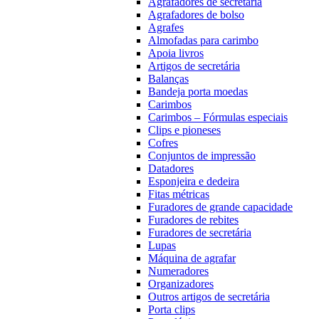
Agrafadores de secretária
Agrafadores de bolso
Agrafes
Almofadas para carimbo
Apoia livros
Artigos de secretária
Balanças
Bandeja porta moedas
Carimbos
Carimbos – Fórmulas especiais
Clips e pioneses
Cofres
Conjuntos de impressão
Datadores
Esponjeira e dedeira
Fitas métricas
Furadores de grande capacidade
Furadores de rebites
Furadores de secretária
Lupas
Máquina de agrafar
Numeradores
Organizadores
Outros artigos de secretária
Porta clips