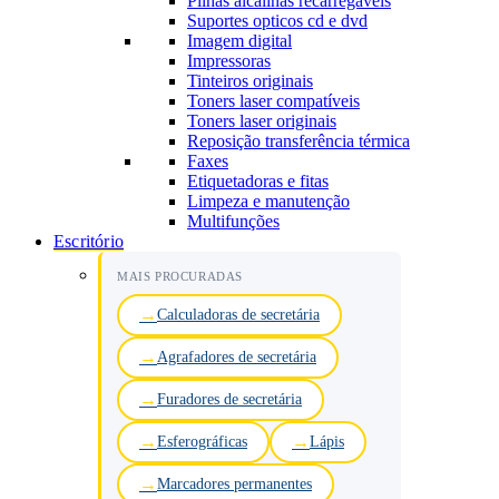
Pilhas alcalinas recarregáveis
Suportes opticos cd e dvd
Imagem digital
Impressoras
Tinteiros originais
Toners laser compatíveis
Toners laser originais
Reposição transferência térmica
Faxes
Etiquetadoras e fitas
Limpeza e manutenção
Multifunções
Escritório
MAIS PROCURADAS
Calculadoras de secretária
Agrafadores de secretária
Furadores de secretária
Esferográficas
Lápis
Marcadores permanentes