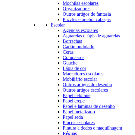
Mochilas escolares
Organizadores
Outros artigos de fantasia
Puzzles e quebra cabeças
Escolar
Agendas escolares
Aguarelas e lápis de aguarelas
Borrachas
Cartão ondulado
Ceras
Compassos
Guache
Lápis de cor
Marcadores escolares
Mobiliário escolar
Outros artigos de desenho
Outros artigos escolares
Papel celofane
Papel crepe
Papel e laminas de desenho
Papel metalizado
Papel seda
Pinceis escolares
Pintura a dedos e maquilhagem
Réguas