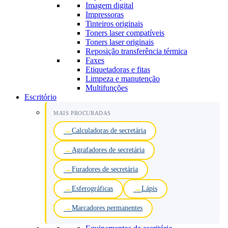
Imagem digital
Impressoras
Tinteiros originais
Toners laser compatíveis
Toners laser originais
Reposição transferência térmica
Faxes
Etiquetadoras e fitas
Limpeza e manutenção
Multifunções
Escritório
MAIS PROCURADAS
Calculadoras de secretária
Agrafadores de secretária
Furadores de secretária
Esferográficas
Lápis
Marcadores permanentes