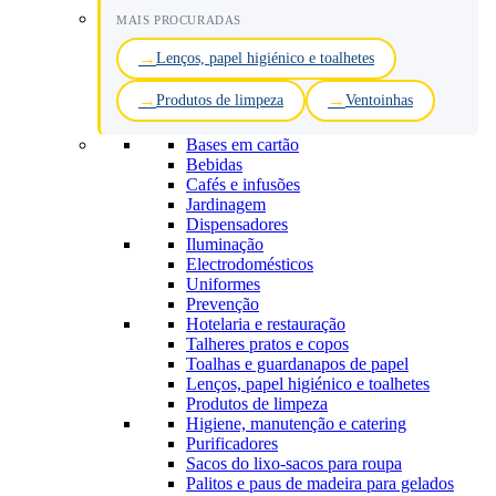
MAIS PROCURADAS
Lenços, papel higiénico e toalhetes
Produtos de limpeza
Ventoinhas
Bases em cartão
Bebidas
Cafés e infusões
Jardinagem
Dispensadores
Iluminação
Electrodomésticos
Uniformes
Prevenção
Hotelaria e restauração
Talheres pratos e copos
Toalhas e guardanapos de papel
Lenços, papel higiénico e toalhetes
Produtos de limpeza
Higiene, manutenção e catering
Purificadores
Sacos do lixo-sacos para roupa
Palitos e paus de madeira para gelados