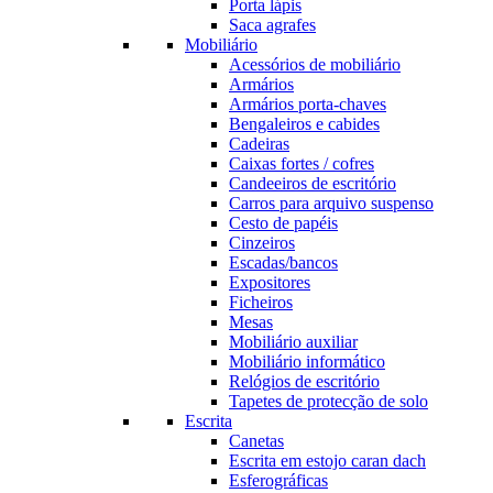
Porta lápis
Saca agrafes
Mobiliário
Acessórios de mobiliário
Armários
Armários porta-chaves
Bengaleiros e cabides
Cadeiras
Caixas fortes / cofres
Candeeiros de escritório
Carros para arquivo suspenso
Cesto de papéis
Cinzeiros
Escadas/bancos
Expositores
Ficheiros
Mesas
Mobiliário auxiliar
Mobiliário informático
Relógios de escritório
Tapetes de protecção de solo
Escrita
Canetas
Escrita em estojo caran dach
Esferográficas