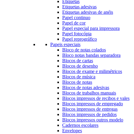
Etiquetas
Etiquetas adesivas
Etiquetas adesivas de anéis
Papel continuo
Papel de cor
Papel especial para impressora
Papel fotocópia
Papel reprográfico
Papeis especiais
Bloco de notas colados
Bloco notas bandas separadora
Blocos de cartas
Blocos de desenho
Blocos de exame e milimétricos
Blocos de música
Blocos de notas
Blocos de notas adesivas
Blocos de trabalhos manuais
Blocos impressos de recibos e vales
Blocos impressos de empregado
Blocos impressos de entregas
Blocos impressos de pedidos
Blocos impressos outros modelo
Cadernos escolares
Envelopes