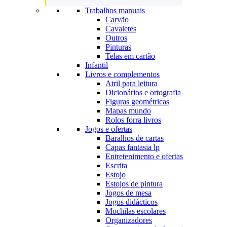
Trabalhos manuais
Carvão
Cavaletes
Outros
Pinturas
Telas em cartão
Infantil
Livros e complementos
Atril para leitura
Dicionários e ortografia
Figuras geométricas
Mapas mundo
Rolos forra livros
Jogos e ofertas
Baralhos de cartas
Capas fantasia lp
Entretenimento e ofertas
Escrita
Estojo
Estojos de pintura
Jogos de mesa
Jogos didácticos
Mochilas escolares
Organizadores