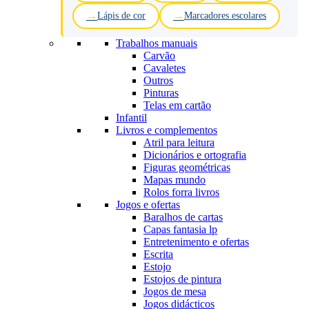
Lápis de cor
Marcadores escolares
Trabalhos manuais
Carvão
Cavaletes
Outros
Pinturas
Telas em cartão
Infantil
Livros e complementos
Atril para leitura
Dicionários e ortografia
Figuras geométricas
Mapas mundo
Rolos forra livros
Jogos e ofertas
Baralhos de cartas
Capas fantasia lp
Entretenimento e ofertas
Escrita
Estojo
Estojos de pintura
Jogos de mesa
Jogos didácticos