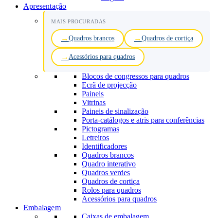
Apresentação
MAIS PROCURADAS
Quadros brancos
Quadros de cortiça
Acessórios para quadros
Blocos de congressos para quadros
Ecrã de projecção
Paineis
Vitrinas
Paineis de sinalização
Porta-catálogos e atris para conferências
Pictogramas
Letreiros
Identificadores
Quadros brancos
Quadro interativo
Quadros verdes
Quadros de cortiça
Rolos para quadros
Acessórios para quadros
Embalagem
Caixas de embalagem