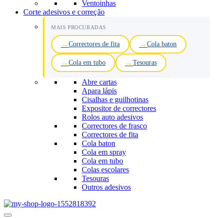
Ventoinhas
Corte adesivos e correção
MAIS PROCURADAS
Correctores de fita
Cola baton
Cola em tubo
Tesouras
Abre cartas
Apara lápis
Cisalhas e guilhotinas
Expositor de correctores
Rolos auto adesivos
Correctores de frasco
Correctores de fita
Cola baton
Cola em spray
Cola em tubo
Colas escolares
Tesouras
Outros adesivos