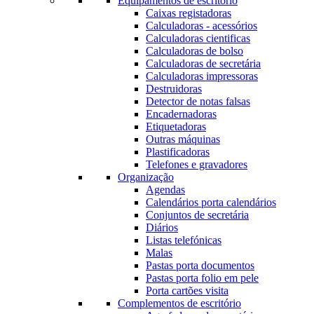
Equipamentos de escritório
Caixas registadoras
Calculadoras - acessórios
Calculadoras cientificas
Calculadoras de bolso
Calculadoras de secretária
Calculadoras impressoras
Destruidoras
Detector de notas falsas
Encadernadoras
Etiquetadoras
Outras máquinas
Plastificadoras
Telefones e gravadores
Organização
Agendas
Calendários porta calendários
Conjuntos de secretária
Diários
Listas telefónicas
Malas
Pastas porta documentos
Pastas porta folio em pele
Porta cartões visita
Complementos de escritório