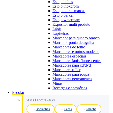
Estojo belius
Estojo inoxcrom
Estojo outras marcas
Estojo parker
Estojo watermam
Expositor multi produto
Lápis
Lapiseiras
Marcador para quadro branco
Marcador ponta de agulha
Marcadores de feltro
Marcadores e outros modelos
Marcadores especiais
Marcadores lápis fluorescentes
Marcadores para cd/dvd
Marcadores roller
Marcadores para roupa
Marcadores permanentes
Minas
Recargas e acessórios
Escolar
MAIS PROCURADAS
Borrachas
Ceras
Guache