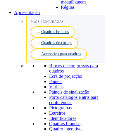
maquilhagem
Réguas
Apresentação
MAIS PROCURADAS
Quadros brancos
Quadros de cortiça
Acessórios para quadros
Blocos de congressos para
quadros
Ecrã de projecção
Paineis
Vitrinas
Paineis de sinalização
Porta-catálogos e atris para
conferências
Pictogramas
Letreiros
Identificadores
Quadros brancos
Quadro interativo