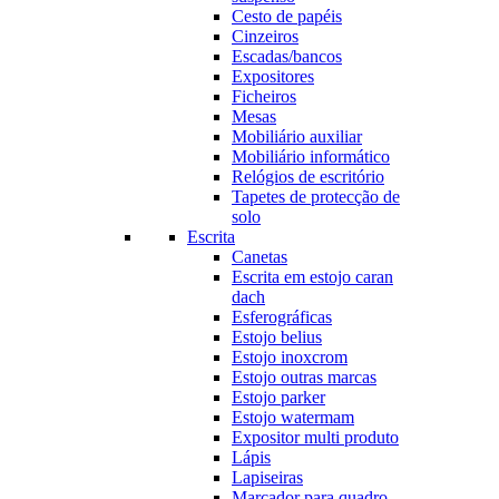
Cesto de papéis
Cinzeiros
Escadas/bancos
Expositores
Ficheiros
Mesas
Mobiliário auxiliar
Mobiliário informático
Relógios de escritório
Tapetes de protecção de
solo
Escrita
Canetas
Escrita em estojo caran
dach
Esferográficas
Estojo belius
Estojo inoxcrom
Estojo outras marcas
Estojo parker
Estojo watermam
Expositor multi produto
Lápis
Lapiseiras
Marcador para quadro