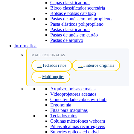
Capas classificadoras
Bloco classificador secretária
Bolsas e bolsas catálogo
Pastas de anéis em polipropileno
Pasta elásticos polipropileno
Pastas classificadoras
Pastas de anéis em cartão
Pastas de arquivo
Informatica
MAIS PROCURADAS
Teclados ratos
Tinteiros originais
Multifunções
Arquivo, bolsas e malas
Videoprojetores acetatos
Conectividade cabos wifi hub
Ergonomia
Fitas para maquinas
Teclados ratos
Colunas microfones webcam
Pilhas alcalinas recarregáveis
Suportes opticos cd e dvd