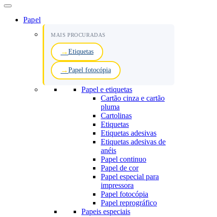
Menu
de
navegação
Papel
MAIS PROCURADAS
Etiquetas
Papel fotocópia
Papel e etiquetas
Cartão cinza e cartão
pluma
Cartolinas
Etiquetas
Etiquetas adesivas
Etiquetas adesivas de
anéis
Papel continuo
Papel de cor
Papel especial para
impressora
Papel fotocópia
Papel reprográfico
Papeis especiais