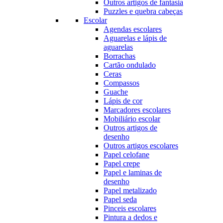
Outros artigos de fantasia
Puzzles e quebra cabeças
Escolar
Agendas escolares
Aguarelas e lápis de
aguarelas
Borrachas
Cartão ondulado
Ceras
Compassos
Guache
Lápis de cor
Marcadores escolares
Mobiliário escolar
Outros artigos de
desenho
Outros artigos escolares
Papel celofane
Papel crepe
Papel e laminas de
desenho
Papel metalizado
Papel seda
Pinceis escolares
Pintura a dedos e