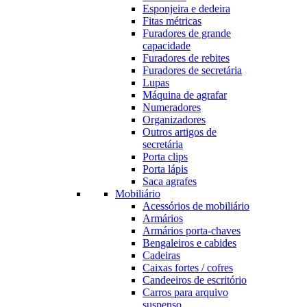
Esponjeira e dedeira
Fitas métricas
Furadores de grande
capacidade
Furadores de rebites
Furadores de secretária
Lupas
Máquina de agrafar
Numeradores
Organizadores
Outros artigos de
secretária
Porta clips
Porta lápis
Saca agrafes
Mobiliário
Acessórios de mobiliário
Armários
Armários porta-chaves
Bengaleiros e cabides
Cadeiras
Caixas fortes / cofres
Candeeiros de escritório
Carros para arquivo
suspenso