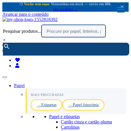
💨
Verão sem suar.
Ventoinhas em stock — envio em 48h.
×
Ver modelos →
Avançar para o conteúdo
Pesquisar produtos...
×
encomendar por telefone :
216 003 523
(chamada rede fixa nacional)
Papel
MAIS PROCURADAS
Etiquetas
Papel fotocópia
Papel e etiquetas
Cartão cinza e cartão pluma
Cartolinas