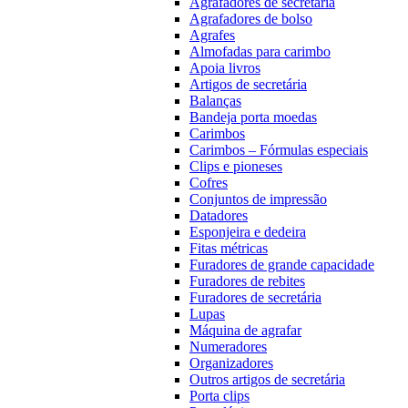
Agrafadores de secretária
Agrafadores de bolso
Agrafes
Almofadas para carimbo
Apoia livros
Artigos de secretária
Balanças
Bandeja porta moedas
Carimbos
Carimbos – Fórmulas especiais
Clips e pioneses
Cofres
Conjuntos de impressão
Datadores
Esponjeira e dedeira
Fitas métricas
Furadores de grande capacidade
Furadores de rebites
Furadores de secretária
Lupas
Máquina de agrafar
Numeradores
Organizadores
Outros artigos de secretária
Porta clips