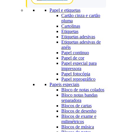
Papel e etiquetas
Cartão cinza e cartão
pluma
Cartolinas
Etiquetas
Etiquetas adesivas
Etiquetas adesivas de
anéis
Papel continuo
Papel de cor
Papel especial para
impressora
Papel fotocópia
Papel reprográfico
Papeis especiais
Bloco de notas colados
Bloco notas bandas
separadora
Blocos de cartas
Blocos de desenho
Blocos de exame e
milimétricos
Blocos de música