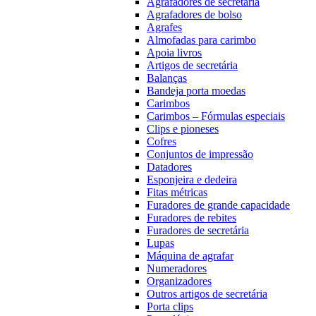
Agrafadores de secretária
Agrafadores de bolso
Agrafes
Almofadas para carimbo
Apoia livros
Artigos de secretária
Balanças
Bandeja porta moedas
Carimbos
Carimbos – Fórmulas especiais
Clips e pioneses
Cofres
Conjuntos de impressão
Datadores
Esponjeira e dedeira
Fitas métricas
Furadores de grande capacidade
Furadores de rebites
Furadores de secretária
Lupas
Máquina de agrafar
Numeradores
Organizadores
Outros artigos de secretária
Porta clips