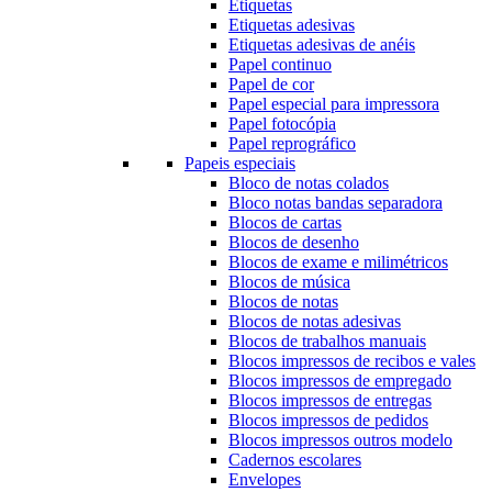
Etiquetas
Etiquetas adesivas
Etiquetas adesivas de anéis
Papel continuo
Papel de cor
Papel especial para impressora
Papel fotocópia
Papel reprográfico
Papeis especiais
Bloco de notas colados
Bloco notas bandas separadora
Blocos de cartas
Blocos de desenho
Blocos de exame e milimétricos
Blocos de música
Blocos de notas
Blocos de notas adesivas
Blocos de trabalhos manuais
Blocos impressos de recibos e vales
Blocos impressos de empregado
Blocos impressos de entregas
Blocos impressos de pedidos
Blocos impressos outros modelo
Cadernos escolares
Envelopes