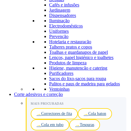
Cafés e infusões
Jardinagem
Dispensadores
Iluminação
Electrodomésticos
Uniformes
Prevenção
Hotelaria e restauração
Talheres pratos e copos
Toalhas e guardanapos de papel
Lenços, papel higiénico e toalhetes
Produtos de limpeza
Higiene, manutenção e catering
Purificadores
Sacos do lixo-sacos para roupa
Palitos e paus de madeira para gelados
Ventoinhas
Corte adesivos e correção
MAIS PROCURADAS
Correctores de fita
Cola baton
Cola em tubo
Tesouras