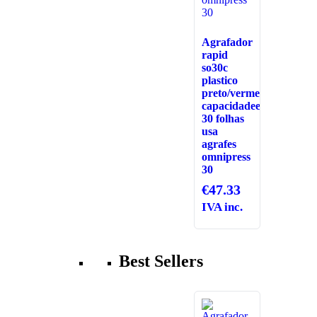
Agrafador
rapid
so30c
plastico
preto/vermelho
capacidadee
30 folhas
usa
agrafes
omnipress
30
€
47.33
IVA inc.
Best Sellers