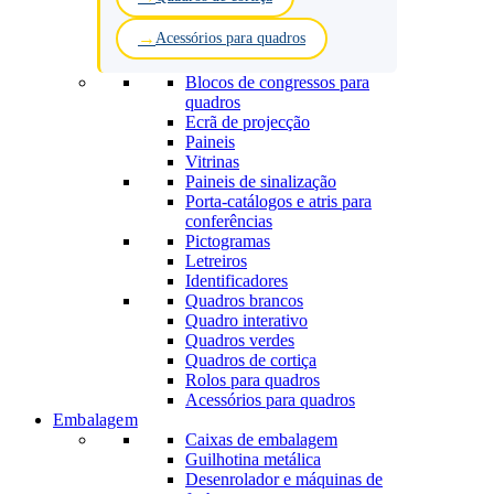
Acessórios para quadros
Blocos de congressos para
quadros
Ecrã de projecção
Paineis
Vitrinas
Paineis de sinalização
Porta-catálogos e atris para
conferências
Pictogramas
Letreiros
Identificadores
Quadros brancos
Quadro interativo
Quadros verdes
Quadros de cortiça
Rolos para quadros
Acessórios para quadros
Embalagem
Caixas de embalagem
Guilhotina metálica
Desenrolador e máquinas de