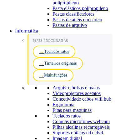
polipropileno
Pasta elásticos polipropileno
Pastas classificadoras
Pastas de anéis em cartão
Pastas de arquivo
Informatica
MAIS PROCURADAS
Teclados ratos
Tinteiros originais
Multifunções
Arquivo, bolsas e malas
Videoprojetores acetatos
Conectividade cabos wifi hub
Ergonomia
Fitas para maquinas
Teclados ratos
Colunas microfones webcam
Pilhas alcalinas recarregáveis
Suportes opticos cd e dvd
Imagem digital