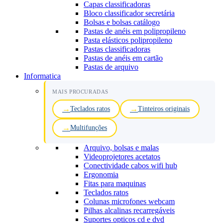
Capas classificadoras
Bloco classificador secretária
Bolsas e bolsas catálogo
Pastas de anéis em polipropileno
Pasta elásticos polipropileno
Pastas classificadoras
Pastas de anéis em cartão
Pastas de arquivo
Informatica
MAIS PROCURADAS
Teclados ratos
Tinteiros originais
Multifunções
Arquivo, bolsas e malas
Videoprojetores acetatos
Conectividade cabos wifi hub
Ergonomia
Fitas para maquinas
Teclados ratos
Colunas microfones webcam
Pilhas alcalinas recarregáveis
Suportes opticos cd e dvd