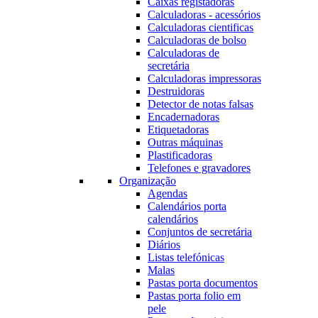
Caixas registadoras
Calculadoras - acessórios
Calculadoras cientificas
Calculadoras de bolso
Calculadoras de
secretária
Calculadoras impressoras
Destruidoras
Detector de notas falsas
Encadernadoras
Etiquetadoras
Outras máquinas
Plastificadoras
Telefones e gravadores
Organização
Agendas
Calendários porta
calendários
Conjuntos de secretária
Diários
Listas telefónicas
Malas
Pastas porta documentos
Pastas porta folio em
pele