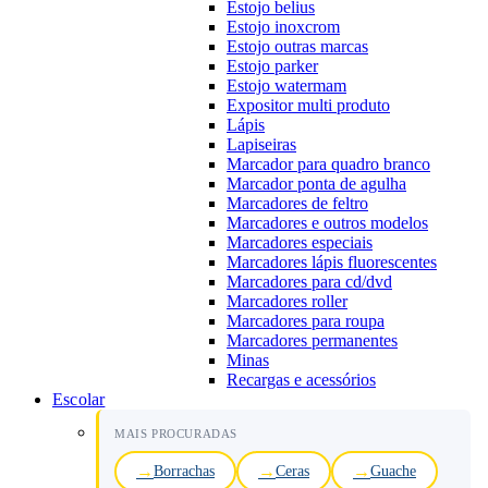
Estojo belius
Estojo inoxcrom
Estojo outras marcas
Estojo parker
Estojo watermam
Expositor multi produto
Lápis
Lapiseiras
Marcador para quadro branco
Marcador ponta de agulha
Marcadores de feltro
Marcadores e outros modelos
Marcadores especiais
Marcadores lápis fluorescentes
Marcadores para cd/dvd
Marcadores roller
Marcadores para roupa
Marcadores permanentes
Minas
Recargas e acessórios
Escolar
MAIS PROCURADAS
Borrachas
Ceras
Guache