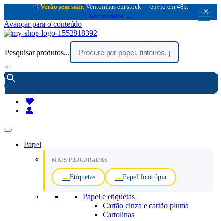
💨
Verão sem suar.
Ventoinhas em stock — envio em 48h.
×
Ver modelos →
Avançar para o conteúdo
Pesquisar produtos...
×
encomendar por telefone :
216 003 523
(chamada rede fixa nacional)
Papel
MAIS PROCURADAS
Etiquetas
Papel fotocópia
Papel e etiquetas
Cartão cinza e cartão pluma
Cartolinas