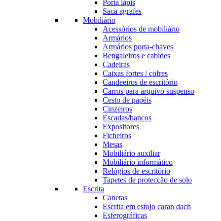
Porta lápis
Saca agrafes
Mobiliário
Acessórios de mobiliário
Armários
Armários porta-chaves
Bengaleiros e cabides
Cadeiras
Caixas fortes / cofres
Candeeiros de escritório
Carros para arquivo suspenso
Cesto de papéis
Cinzeiros
Escadas/bancos
Expositores
Ficheiros
Mesas
Mobiliário auxiliar
Mobiliário informático
Relógios de escritório
Tapetes de protecção de solo
Escrita
Canetas
Escrita em estojo caran dach
Esferográficas