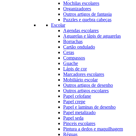
Mochilas escolares
Organizadores
Outros artigos de fantasia
Puzzles e quebra cabeças
Escolar
Agendas escolares
Aguarelas e lápis de aguarelas
Borrachas
Cartão ondulado
Ceras
Compassos
Guache
Lápis de cor
Marcadores escolares
Mobiliário escolar
Outros artigos de desenho
Outros artigos escolares
Papel celofane
Papel crepe
Papel e laminas de desenho
Papel metalizado
Papel seda
Pinceis escolares
Pintura a dedos e maquilhagem
Réguas