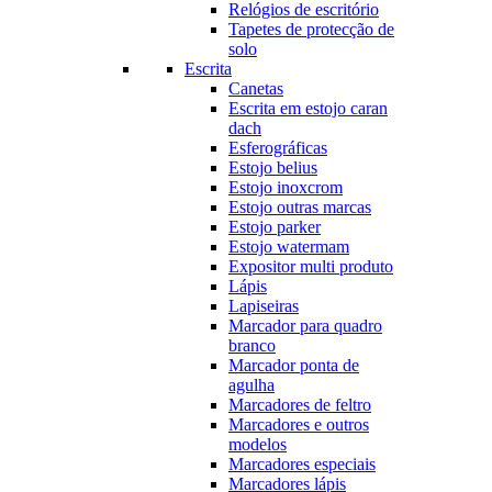
Relógios de escritório
Tapetes de protecção de
solo
Escrita
Canetas
Escrita em estojo caran
dach
Esferográficas
Estojo belius
Estojo inoxcrom
Estojo outras marcas
Estojo parker
Estojo watermam
Expositor multi produto
Lápis
Lapiseiras
Marcador para quadro
branco
Marcador ponta de
agulha
Marcadores de feltro
Marcadores e outros
modelos
Marcadores especiais
Marcadores lápis