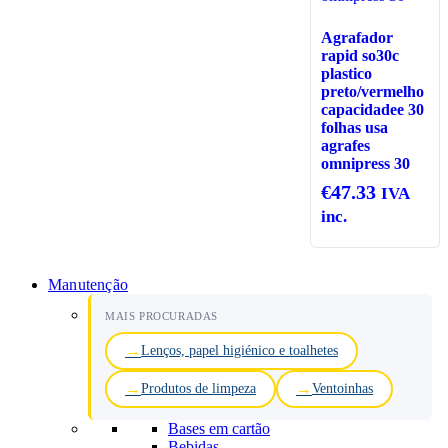
Agrafador
rapid so30c
plastico
preto/vermelho
capacidadee 30
folhas usa
agrafes
omnipress 30
€
47.33
IVA
inc.
Manutenção
MAIS PROCURADAS
Lenços, papel higiénico e toalhetes
Produtos de limpeza
Ventoinhas
Bases em cartão
Bebidas