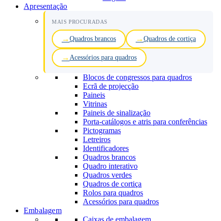
Apresentação
MAIS PROCURADAS
Quadros brancos
Quadros de cortiça
Acessórios para quadros
Blocos de congressos para quadros
Ecrã de projecção
Paineis
Vitrinas
Paineis de sinalização
Porta-catálogos e atris para conferências
Pictogramas
Letreiros
Identificadores
Quadros brancos
Quadro interativo
Quadros verdes
Quadros de cortiça
Rolos para quadros
Acessórios para quadros
Embalagem
Caixas de embalagem