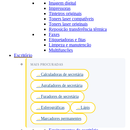
Imagem digital
Impressoras
Tinteiros originais
Toners laser compatíveis
Toners laser originais
Reposição transferência térmica
Faxes
Etiquetadoras e fitas
Limpeza e manutenção
Multifunções
Escritório
MAIS PROCURADAS
Calculadoras de secretária
Agrafadores de secretária
Furadores de secretária
Esferográficas
Lápis
Marcadores permanentes