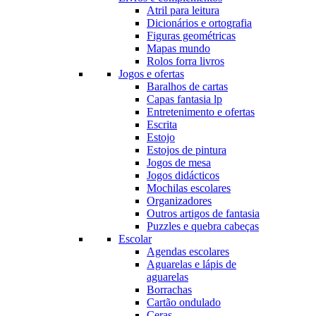
Atril para leitura
Dicionários e ortografia
Figuras geométricas
Mapas mundo
Rolos forra livros
Jogos e ofertas
Baralhos de cartas
Capas fantasia lp
Entretenimento e ofertas
Escrita
Estojo
Estojos de pintura
Jogos de mesa
Jogos didácticos
Mochilas escolares
Organizadores
Outros artigos de fantasia
Puzzles e quebra cabeças
Escolar
Agendas escolares
Aguarelas e lápis de
aguarelas
Borrachas
Cartão ondulado
Ceras