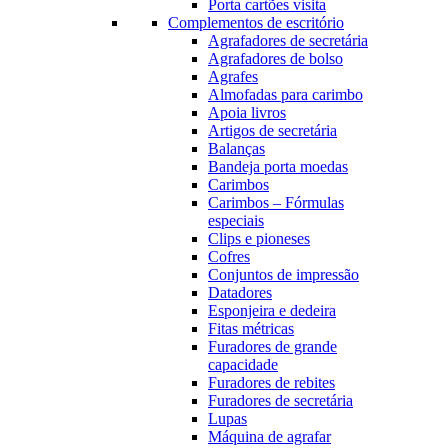
Porta cartões visita
Complementos de escritório
Agrafadores de secretária
Agrafadores de bolso
Agrafes
Almofadas para carimbo
Apoia livros
Artigos de secretária
Balanças
Bandeja porta moedas
Carimbos
Carimbos – Fórmulas
especiais
Clips e pioneses
Cofres
Conjuntos de impressão
Datadores
Esponjeira e dedeira
Fitas métricas
Furadores de grande
capacidade
Furadores de rebites
Furadores de secretária
Lupas
Máquina de agrafar