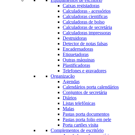
Equipamentos de escritório
Caixas registadoras
Calculadoras - acessórios
Calculadoras cientificas
Calculadoras de bolso
Calculadoras de secretária
Calculadoras impressoras
Destruidoras
Detector de notas falsas
Encadernadoras
Etiquetadoras
Outras máquinas
Plastificadoras
Telefones e gravadores
Organização
Agendas
Calendários porta calendários
Conjuntos de secretária
Diários
Listas telefónicas
Malas
Pastas porta documentos
Pastas porta folio em pele
Porta cartões visita
Complementos de escritório