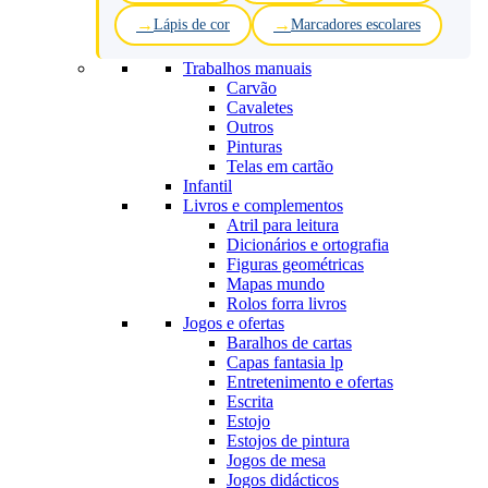
Lápis de cor
Marcadores escolares
Trabalhos manuais
Carvão
Cavaletes
Outros
Pinturas
Telas em cartão
Infantil
Livros e complementos
Atril para leitura
Dicionários e ortografia
Figuras geométricas
Mapas mundo
Rolos forra livros
Jogos e ofertas
Baralhos de cartas
Capas fantasia lp
Entretenimento e ofertas
Escrita
Estojo
Estojos de pintura
Jogos de mesa
Jogos didácticos