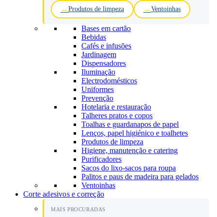
Produtos de limpeza
Ventoinhas
Bases em cartão
Bebidas
Cafés e infusões
Jardinagem
Dispensadores
Iluminação
Electrodomésticos
Uniformes
Prevenção
Hotelaria e restauração
Talheres pratos e copos
Toalhas e guardanapos de papel
Lenços, papel higiénico e toalhetes
Produtos de limpeza
Higiene, manutenção e catering
Purificadores
Sacos do lixo-sacos para roupa
Palitos e paus de madeira para gelados
Ventoinhas
Corte adesivos e correção
MAIS PROCURADAS