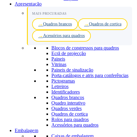
Apresentação
MAIS PROCURADAS
Quadros brancos
Quadros de cortiça
Acessórios para quadros
Blocos de congressos para quadros
Ecrã de projecção
Paineis
Vitrinas
Paineis de sinalização
Porta-catálogos e atris para conferências
Pictogramas
Letreiros
Identificadores
Quadros brancos
Quadro interativo
Quadros verdes
Quadros de cortiça
Rolos para quadros
Acessórios para quadros
Embalagem
Caixas de embalagem