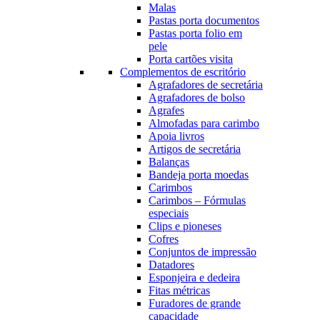
Malas
Pastas porta documentos
Pastas porta folio em
pele
Porta cartões visita
Complementos de escritório
Agrafadores de secretária
Agrafadores de bolso
Agrafes
Almofadas para carimbo
Apoia livros
Artigos de secretária
Balanças
Bandeja porta moedas
Carimbos
Carimbos – Fórmulas
especiais
Clips e pioneses
Cofres
Conjuntos de impressão
Datadores
Esponjeira e dedeira
Fitas métricas
Furadores de grande
capacidade