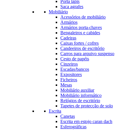
Porta lápis
Saca agrafes
Mobiliário
Acessórios de mobiliário
Armários
Armários porta-chaves
Bengaleiros e cabides
Cadeiras
Caixas fortes / cofres
Candeeiros de escritório
Carros para arquivo suspenso
Cesto de papéis
Cinzeiros
Escadas/bancos
Expositores
Ficheiros
Mesas
Mobiliário auxiliar
Mobiliário informático
Relógios de escritório
Tapetes de protecção de solo
Escrita
Canetas
Escrita em estojo caran dach
Esferográficas