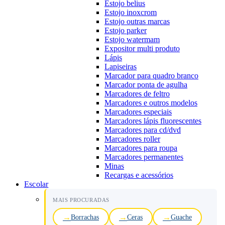
Estojo belius
Estojo inoxcrom
Estojo outras marcas
Estojo parker
Estojo watermam
Expositor multi produto
Lápis
Lapiseiras
Marcador para quadro branco
Marcador ponta de agulha
Marcadores de feltro
Marcadores e outros modelos
Marcadores especiais
Marcadores lápis fluorescentes
Marcadores para cd/dvd
Marcadores roller
Marcadores para roupa
Marcadores permanentes
Minas
Recargas e acessórios
Escolar
MAIS PROCURADAS
Borrachas
Ceras
Guache