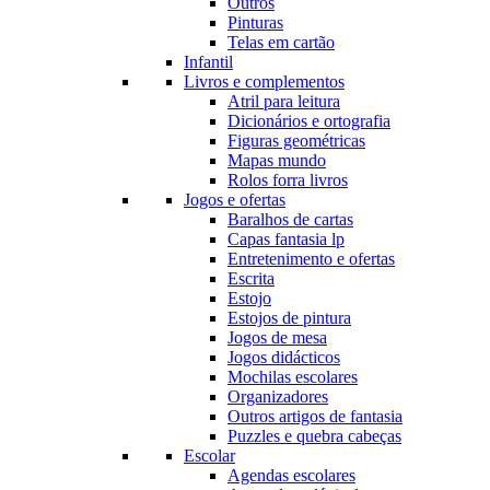
Outros
Pinturas
Telas em cartão
Infantil
Livros e complementos
Atril para leitura
Dicionários e ortografia
Figuras geométricas
Mapas mundo
Rolos forra livros
Jogos e ofertas
Baralhos de cartas
Capas fantasia lp
Entretenimento e ofertas
Escrita
Estojo
Estojos de pintura
Jogos de mesa
Jogos didácticos
Mochilas escolares
Organizadores
Outros artigos de fantasia
Puzzles e quebra cabeças
Escolar
Agendas escolares