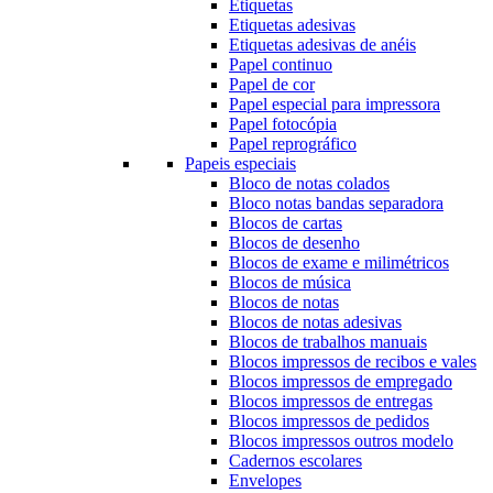
Etiquetas
Etiquetas adesivas
Etiquetas adesivas de anéis
Papel continuo
Papel de cor
Papel especial para impressora
Papel fotocópia
Papel reprográfico
Papeis especiais
Bloco de notas colados
Bloco notas bandas separadora
Blocos de cartas
Blocos de desenho
Blocos de exame e milimétricos
Blocos de música
Blocos de notas
Blocos de notas adesivas
Blocos de trabalhos manuais
Blocos impressos de recibos e vales
Blocos impressos de empregado
Blocos impressos de entregas
Blocos impressos de pedidos
Blocos impressos outros modelo
Cadernos escolares
Envelopes