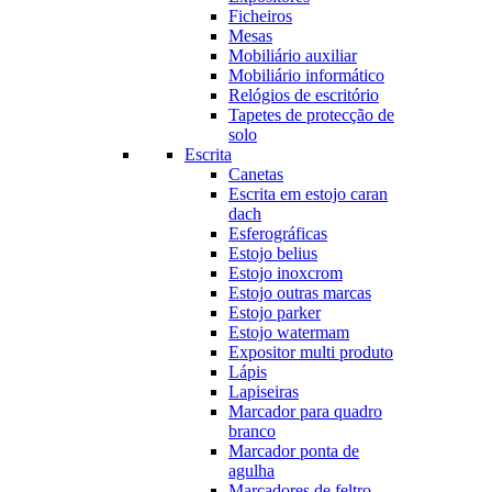
Ficheiros
Mesas
Mobiliário auxiliar
Mobiliário informático
Relógios de escritório
Tapetes de protecção de
solo
Escrita
Canetas
Escrita em estojo caran
dach
Esferográficas
Estojo belius
Estojo inoxcrom
Estojo outras marcas
Estojo parker
Estojo watermam
Expositor multi produto
Lápis
Lapiseiras
Marcador para quadro
branco
Marcador ponta de
agulha
Marcadores de feltro