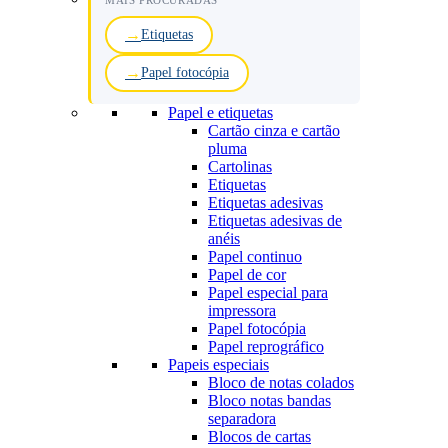
MAIS PROCURADAS
Etiquetas
Papel fotocópia
Papel e etiquetas
Cartão cinza e cartão
pluma
Cartolinas
Etiquetas
Etiquetas adesivas
Etiquetas adesivas de
anéis
Papel continuo
Papel de cor
Papel especial para
impressora
Papel fotocópia
Papel reprográfico
Papeis especiais
Bloco de notas colados
Bloco notas bandas
separadora
Blocos de cartas