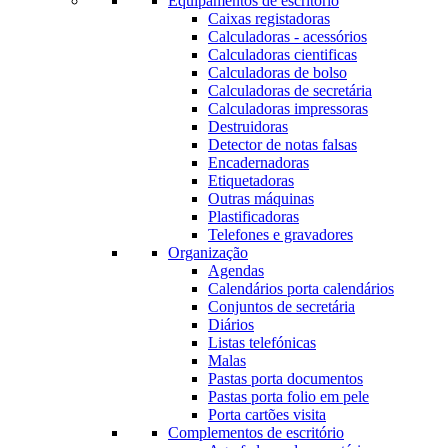
Equipamentos de escritório
Caixas registadoras
Calculadoras - acessórios
Calculadoras cientificas
Calculadoras de bolso
Calculadoras de secretária
Calculadoras impressoras
Destruidoras
Detector de notas falsas
Encadernadoras
Etiquetadoras
Outras máquinas
Plastificadoras
Telefones e gravadores
Organização
Agendas
Calendários porta calendários
Conjuntos de secretária
Diários
Listas telefónicas
Malas
Pastas porta documentos
Pastas porta folio em pele
Porta cartões visita
Complementos de escritório