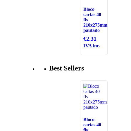
Bloco
cartas 40
fls
210x275mm
pautado
€
2.31
IVA inc.
Best Sellers
Bloco
cartas 40
fls