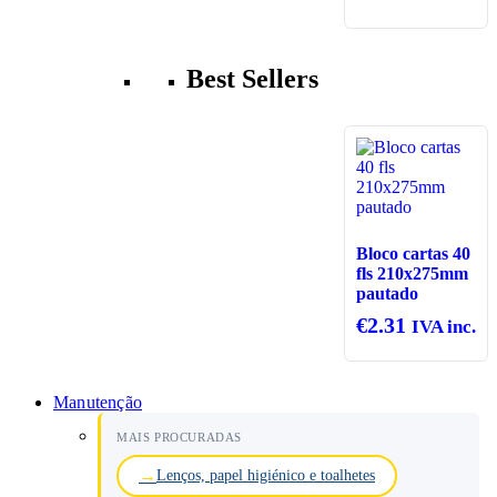
Best Sellers
Bloco cartas 40
fls 210x275mm
pautado
€
2.31
IVA inc.
Manutenção
MAIS PROCURADAS
Lenços, papel higiénico e toalhetes