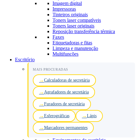
Imagem digital
Impressoras
Tinteiros originais
Toners laser compatíveis
Toners laser originais
Reposição transferência térmica
Faxes
Etiquetadoras e fitas
Limpeza e manutenção
Multifunções
Escritório
MAIS PROCURADAS
Calculadoras de secretária
Agrafadores de secretária
Furadores de secretária
Esferográficas
Lápis
Marcadores permanentes