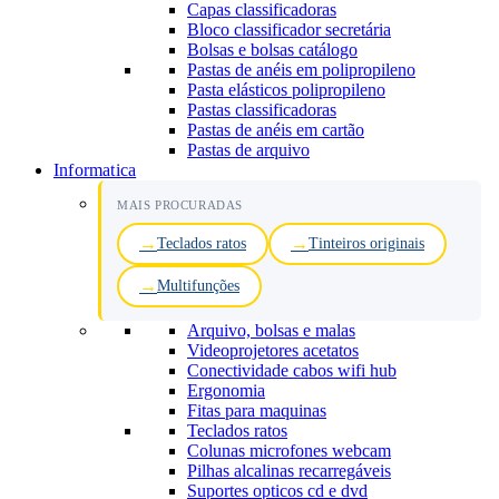
Capas classificadoras
Bloco classificador secretária
Bolsas e bolsas catálogo
Pastas de anéis em polipropileno
Pasta elásticos polipropileno
Pastas classificadoras
Pastas de anéis em cartão
Pastas de arquivo
Informatica
MAIS PROCURADAS
Teclados ratos
Tinteiros originais
Multifunções
Arquivo, bolsas e malas
Videoprojetores acetatos
Conectividade cabos wifi hub
Ergonomia
Fitas para maquinas
Teclados ratos
Colunas microfones webcam
Pilhas alcalinas recarregáveis
Suportes opticos cd e dvd