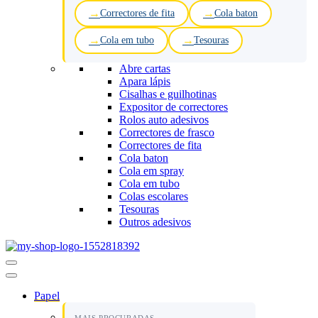
Correctores de fita
Cola baton
Cola em tubo
Tesouras
Abre cartas
Apara lápis
Cisalhas e guilhotinas
Expositor de correctores
Rolos auto adesivos
Correctores de frasco
Correctores de fita
Cola baton
Cola em spray
Cola em tubo
Colas escolares
Tesouras
Outros adesivos
Menu
de
navegação
Papel