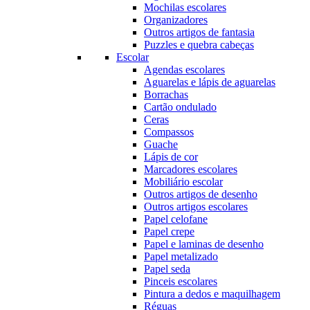
Mochilas escolares
Organizadores
Outros artigos de fantasia
Puzzles e quebra cabeças
Escolar
Agendas escolares
Aguarelas e lápis de aguarelas
Borrachas
Cartão ondulado
Ceras
Compassos
Guache
Lápis de cor
Marcadores escolares
Mobiliário escolar
Outros artigos de desenho
Outros artigos escolares
Papel celofane
Papel crepe
Papel e laminas de desenho
Papel metalizado
Papel seda
Pinceis escolares
Pintura a dedos e maquilhagem
Réguas