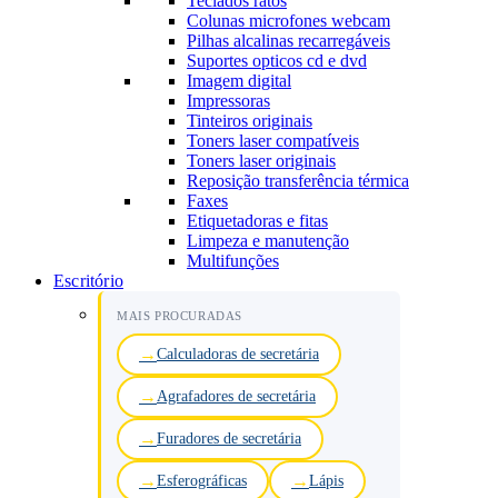
Teclados ratos
Colunas microfones webcam
Pilhas alcalinas recarregáveis
Suportes opticos cd e dvd
Imagem digital
Impressoras
Tinteiros originais
Toners laser compatíveis
Toners laser originais
Reposição transferência térmica
Faxes
Etiquetadoras e fitas
Limpeza e manutenção
Multifunções
Escritório
MAIS PROCURADAS
Calculadoras de secretária
Agrafadores de secretária
Furadores de secretária
Esferográficas
Lápis