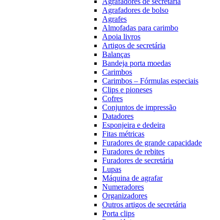
Agrafadores de secretária
Agrafadores de bolso
Agrafes
Almofadas para carimbo
Apoia livros
Artigos de secretária
Balanças
Bandeja porta moedas
Carimbos
Carimbos – Fórmulas especiais
Clips e pioneses
Cofres
Conjuntos de impressão
Datadores
Esponjeira e dedeira
Fitas métricas
Furadores de grande capacidade
Furadores de rebites
Furadores de secretária
Lupas
Máquina de agrafar
Numeradores
Organizadores
Outros artigos de secretária
Porta clips