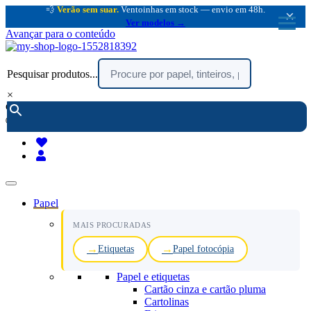
💨
Verão sem suar.
Ventoinhas em stock — envio em 48h.
×
Ver modelos →
Avançar para o conteúdo
Pesquisar produtos...
×
encomendar por telefone :
216 003 523
(chamada rede fixa nacional)
Papel
MAIS PROCURADAS
Etiquetas
Papel fotocópia
Papel e etiquetas
Cartão cinza e cartão pluma
Cartolinas