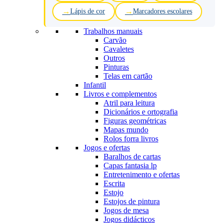
Lápis de cor
Marcadores escolares
Trabalhos manuais
Carvão
Cavaletes
Outros
Pinturas
Telas em cartão
Infantil
Livros e complementos
Atril para leitura
Dicionários e ortografia
Figuras geométricas
Mapas mundo
Rolos forra livros
Jogos e ofertas
Baralhos de cartas
Capas fantasia lp
Entretenimento e ofertas
Escrita
Estojo
Estojos de pintura
Jogos de mesa
Jogos didácticos