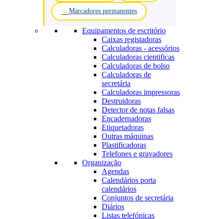
Marcadores permanentes
Equipamentos de escritório
Caixas registadoras
Calculadoras - acessórios
Calculadoras cientificas
Calculadoras de bolso
Calculadoras de
secretária
Calculadoras impressoras
Destruidoras
Detector de notas falsas
Encadernadoras
Etiquetadoras
Outras máquinas
Plastificadoras
Telefones e gravadores
Organização
Agendas
Calendários porta
calendários
Conjuntos de secretária
Diários
Listas telefónicas