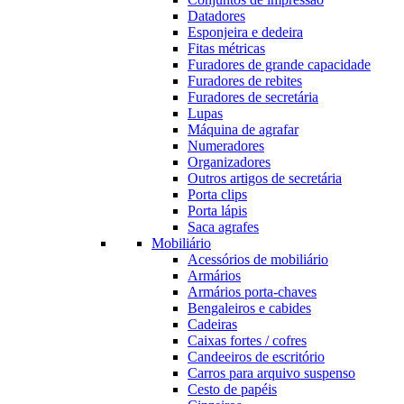
Datadores
Esponjeira e dedeira
Fitas métricas
Furadores de grande capacidade
Furadores de rebites
Furadores de secretária
Lupas
Máquina de agrafar
Numeradores
Organizadores
Outros artigos de secretária
Porta clips
Porta lápis
Saca agrafes
Mobiliário
Acessórios de mobiliário
Armários
Armários porta-chaves
Bengaleiros e cabides
Cadeiras
Caixas fortes / cofres
Candeeiros de escritório
Carros para arquivo suspenso
Cesto de papéis