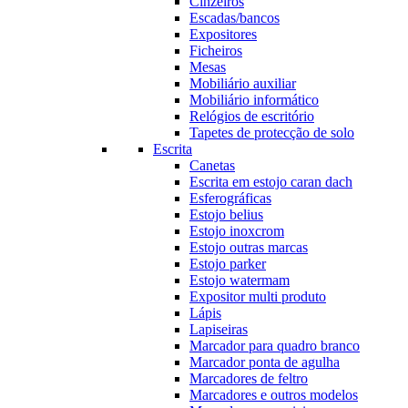
Cinzeiros
Escadas/bancos
Expositores
Ficheiros
Mesas
Mobiliário auxiliar
Mobiliário informático
Relógios de escritório
Tapetes de protecção de solo
Escrita
Canetas
Escrita em estojo caran dach
Esferográficas
Estojo belius
Estojo inoxcrom
Estojo outras marcas
Estojo parker
Estojo watermam
Expositor multi produto
Lápis
Lapiseiras
Marcador para quadro branco
Marcador ponta de agulha
Marcadores de feltro
Marcadores e outros modelos