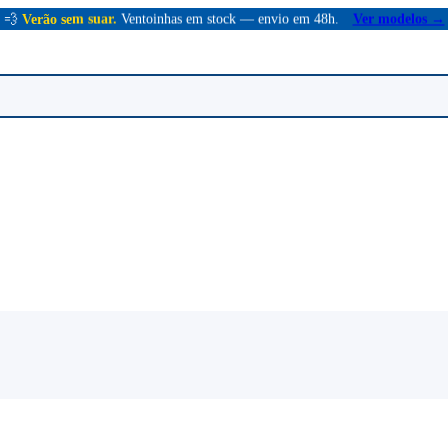
💨
Verão sem suar.
Ventoinhas em stock — envio em 48h.
Ver modelos →