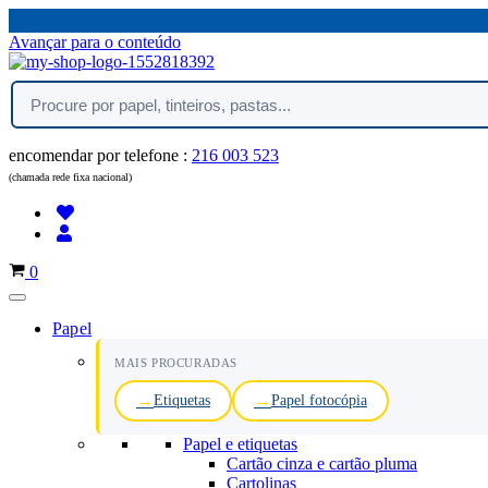
Avançar para o conteúdo
encomendar por telefone :
216 003 523
(chamada rede fixa nacional)
Carrinho
0
Papel
MAIS PROCURADAS
Etiquetas
Papel fotocópia
Papel e etiquetas
Cartão cinza e cartão pluma
Cartolinas