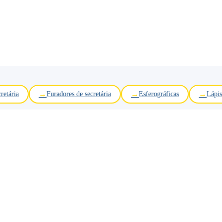
retária
Furadores de secretária
Esferográficas
Lápis