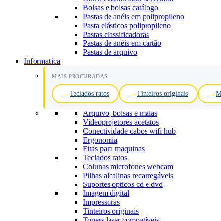
Bolsas e bolsas catálogo
Pastas de anéis em polipropileno
Pasta elásticos polipropileno
Pastas classificadoras
Pastas de anéis em cartão
Pastas de arquivo
Informatica
MAIS PROCURADAS
Teclados ratos
Tinteiros originais
M
Arquivo, bolsas e malas
Videoprojetores acetatos
Conectividade cabos wifi hub
Ergonomia
Fitas para maquinas
Teclados ratos
Colunas microfones webcam
Pilhas alcalinas recarregáveis
Suportes opticos cd e dvd
Imagem digital
Impressoras
Tinteiros originais
Toners laser compatíveis