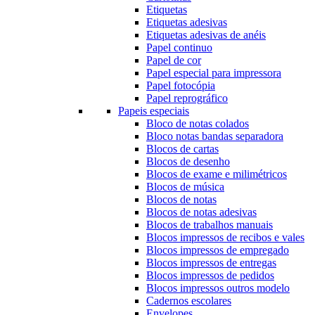
Etiquetas
Etiquetas adesivas
Etiquetas adesivas de anéis
Papel continuo
Papel de cor
Papel especial para impressora
Papel fotocópia
Papel reprográfico
Papeis especiais
Bloco de notas colados
Bloco notas bandas separadora
Blocos de cartas
Blocos de desenho
Blocos de exame e milimétricos
Blocos de música
Blocos de notas
Blocos de notas adesivas
Blocos de trabalhos manuais
Blocos impressos de recibos e vales
Blocos impressos de empregado
Blocos impressos de entregas
Blocos impressos de pedidos
Blocos impressos outros modelo
Cadernos escolares
Envelopes