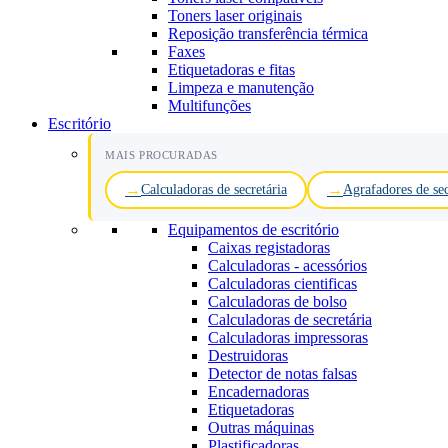
Toners laser originais
Reposição transferência térmica
Faxes
Etiquetadoras e fitas
Limpeza e manutenção
Multifunções
Escritório
MAIS PROCURADAS
Calculadoras de secretária
Agrafadores de sec
Equipamentos de escritório
Caixas registadoras
Calculadoras - acessórios
Calculadoras cientificas
Calculadoras de bolso
Calculadoras de secretária
Calculadoras impressoras
Destruidoras
Detector de notas falsas
Encadernadoras
Etiquetadoras
Outras máquinas
Plastificadoras