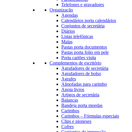
Telefones e gravadores
Organização
Agendas
Calendários porta calendários
Conjuntos de secretária
Diários
Listas telefónicas
Malas
Pastas porta documentos
Pastas porta folio em pele
Porta cartões visita
Complementos de escritório
Agrafadores de secretária
Agrafadores de bolso
Agrafes
Almofadas para carimbo
Apoia livros
Artigos de secretária
Balanças
Bandeja porta moedas
Carimbos
Carimbos – Fórmulas especiais
Clips e pioneses
Cofres
Conjuntos de impressão