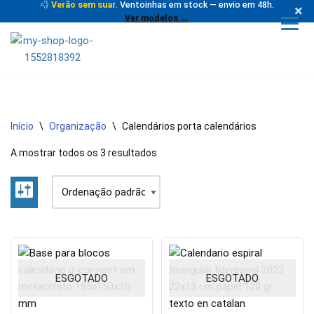
💨
Verão sem suar.
Ventoinhas em stock — envio em 48h.
×
Ver modelos →
Avançar
para
o
conteúdo
Início
\
Organização
\
Calendários porta calendários
A mostrar todos os 3 resultados
ESGOTADO
ESGOTADO