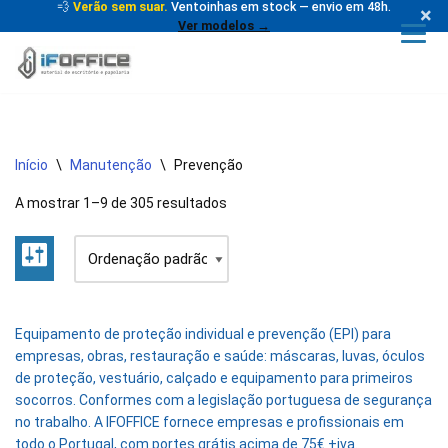
💨
Verão sem suar.
Ventoinhas em stock — envio em 48h.
×
Ver modelos →
Avançar
para
o
conteúdo
Início
\
Manutenção
\
Prevenção
A mostrar 1–9 de 305 resultados
Equipamento de proteção individual e prevenção (EPI) para
empresas, obras, restauração e saúde: máscaras, luvas, óculos
de proteção, vestuário, calçado e equipamento para primeiros
socorros. Conformes com a legislação portuguesa de segurança
no trabalho. A IFOFFICE fornece empresas e profissionais em
todo o Portugal, com portes grátis acima de 75€ +iva.