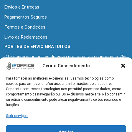
Envios e Entregas
Pagamentos Seguros
Termos e Condições
Livro de Reclamações
PORTES DE ENVIO GRATUITOS
Oferecemos os portes de envio em compras superiores a 75€
+iva
Gerir o Consentimento
Para fornecer as melhores experiências, usamos tecnologias como
MORADA
cookies para armazenar e/ou aceder a informações do dispositivo.
Alameda Grupo Desportivo Alcochetense 139
Consentir com essas tecnologias nos permitirá processar dados, como
2890-110 Alcochete
comportamento de navegação ou IDs exclusivos neste site. Não consentir
ou retirar o consentimento pode afetar negativamante certos recursos e
funções.
HORÁRIO
Gerir serviços
Seg-Sex: 9h-13h e 14h-18h
Aceitar