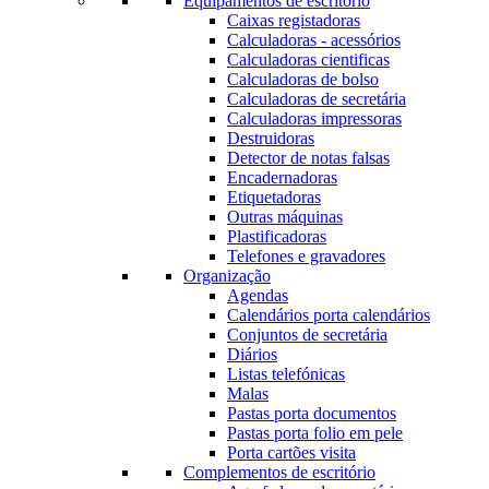
Equipamentos de escritório
Caixas registadoras
Calculadoras - acessórios
Calculadoras cientificas
Calculadoras de bolso
Calculadoras de secretária
Calculadoras impressoras
Destruidoras
Detector de notas falsas
Encadernadoras
Etiquetadoras
Outras máquinas
Plastificadoras
Telefones e gravadores
Organização
Agendas
Calendários porta calendários
Conjuntos de secretária
Diários
Listas telefónicas
Malas
Pastas porta documentos
Pastas porta folio em pele
Porta cartões visita
Complementos de escritório