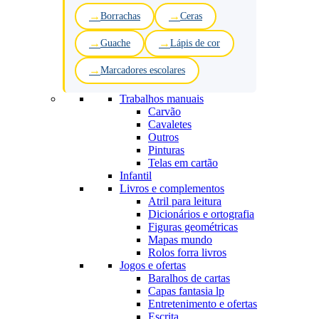
Borrachas
Ceras
Guache
Lápis de cor
Marcadores escolares
Trabalhos manuais
Carvão
Cavaletes
Outros
Pinturas
Telas em cartão
Infantil
Livros e complementos
Atril para leitura
Dicionários e ortografia
Figuras geométricas
Mapas mundo
Rolos forra livros
Jogos e ofertas
Baralhos de cartas
Capas fantasia lp
Entretenimento e ofertas
Escrita