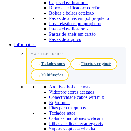
Capas classificadoras
Bloco classificador secretária
Bolsas e bolsas catálogo
Pastas de anéis em polipropileno
Pasta elásticos polipropileno
Pastas classificadoras
Pastas de anéis em cartão
Pastas de arquivo
Informatica
MAIS PROCURADAS
Teclados ratos
Tinteiros originais
Multifunções
Arquivo, bolsas e malas
Videoprojetores acetatos
Conectividade cabos wifi hub
Ergonomia
Fitas para maquinas
Teclados ratos
Colunas microfones webcam
Pilhas alcalinas recarregáveis
Suportes opticos cd e dvd