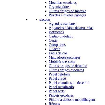
Mochilas escolares
Organizadores
Outros artigos de fantasia
Puzzles e quebra cabeças
Escolar
Agendas escolares
Aguarelas e lápis de aguarelas
Borrachas
Cartão ondulado
Ceras
Compassos
Guache
Lápis de cor
Marcadores escolares
Mobiliário escolar
Outros artigos de desenho
Outros artigos escolares
Papel celofane
Papel crepe
Papel e laminas de desenho
Papel metalizado
Papel seda
Pinceis escolares
Pintura a dedos e maquilhagem
Réguas