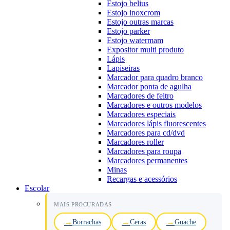
Estojo belius
Estojo inoxcrom
Estojo outras marcas
Estojo parker
Estojo watermam
Expositor multi produto
Lápis
Lapiseiras
Marcador para quadro branco
Marcador ponta de agulha
Marcadores de feltro
Marcadores e outros modelos
Marcadores especiais
Marcadores lápis fluorescentes
Marcadores para cd/dvd
Marcadores roller
Marcadores para roupa
Marcadores permanentes
Minas
Recargas e acessórios
Escolar
MAIS PROCURADAS
Borrachas
Ceras
Guache