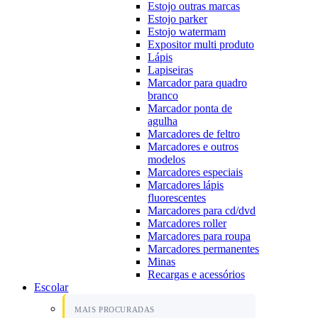
Estojo outras marcas
Estojo parker
Estojo watermam
Expositor multi produto
Lápis
Lapiseiras
Marcador para quadro
branco
Marcador ponta de
agulha
Marcadores de feltro
Marcadores e outros
modelos
Marcadores especiais
Marcadores lápis
fluorescentes
Marcadores para cd/dvd
Marcadores roller
Marcadores para roupa
Marcadores permanentes
Minas
Recargas e acessórios
Escolar
MAIS PROCURADAS