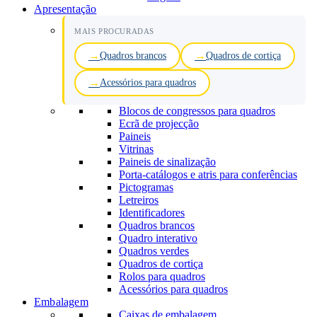
Apresentação
MAIS PROCURADAS
Quadros brancos
Quadros de cortiça
Acessórios para quadros
Blocos de congressos para quadros
Ecrã de projecção
Paineis
Vitrinas
Paineis de sinalização
Porta-catálogos e atris para conferências
Pictogramas
Letreiros
Identificadores
Quadros brancos
Quadro interativo
Quadros verdes
Quadros de cortiça
Rolos para quadros
Acessórios para quadros
Embalagem
Caixas de embalagem