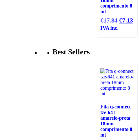
18mm
comprimento 8
mt
O
O
€
17.84
€
7.13
preço
pr
IVA inc.
original
at
era:
é:
€17.84.
€7
Best Sellers
Fita q-connect
tze-641
amarelo-preta
18mm
comprimento 8
mt