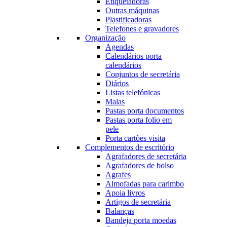
Etiquetadoras
Outras máquinas
Plastificadoras
Telefones e gravadores
Organização
Agendas
Calendários porta
calendários
Conjuntos de secretária
Diários
Listas telefónicas
Malas
Pastas porta documentos
Pastas porta folio em
pele
Porta cartões visita
Complementos de escritório
Agrafadores de secretária
Agrafadores de bolso
Agrafes
Almofadas para carimbo
Apoia livros
Artigos de secretária
Balanças
Bandeja porta moedas