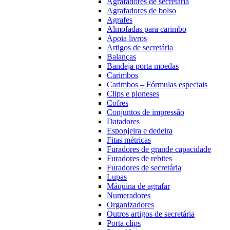
Agrafadores de secretária
Agrafadores de bolso
Agrafes
Almofadas para carimbo
Apoia livros
Artigos de secretária
Balanças
Bandeja porta moedas
Carimbos
Carimbos – Fórmulas especiais
Clips e pioneses
Cofres
Conjuntos de impressão
Datadores
Esponjeira e dedeira
Fitas métricas
Furadores de grande capacidade
Furadores de rebites
Furadores de secretária
Lupas
Máquina de agrafar
Numeradores
Organizadores
Outros artigos de secretária
Porta clips