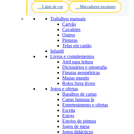
Lápis de cor
Marcadores escolares
Trabalhos manuais
Carvão
Cavaletes
Outros
Pinturas
Telas em cartão
Infantil
Livros e complementos
Atril para leitura
Dicionários e ortografia
Figuras geométricas
Mapas mundo
Rolos forra livros
Jogos e ofertas
Baralhos de cartas
Capas fantasia lp
Entretenimento e ofertas
Escrita
Estojo
Estojos de pintura
Jogos de mesa
Jogos didácticos