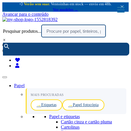
💨
Verão sem suar.
Ventoinhas em stock — envio em 48h.
×
Ver modelos →
Avançar para o conteúdo
Pesquisar produtos...
×
encomendar por telefone :
216 003 523
(chamada rede fixa nacional)
Papel
MAIS PROCURADAS
Etiquetas
Papel fotocópia
Papel e etiquetas
Cartão cinza e cartão pluma
Cartolinas