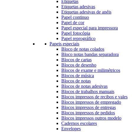
Etiquetas
Etiquetas adesivas
Etiquetas adesivas de anéis
Papel continuo
Papel de cor
Papel especial para impressora
Papel fotocópia
Papel reprográfico
Papeis especiais
Bloco de notas colados
Bloco notas bandas separadora
Blocos de cartas
Blocos de desenho
Blocos de exame e milimétricos
Blocos de música
Blocos de notas
Blocos de notas adesivas
Blocos de trabalhos manuais
Blocos impressos de recibos e vales
Blocos impressos de empregado
Blocos impressos de entregas
Blocos impressos de pedidos
Blocos impressos outros modelo
Cadernos escolares
Envelopes