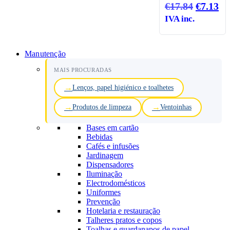
O
O
€
17.84
€
7.13
preço
pr
IVA inc.
original
at
era:
é:
€17.84.
€7
Manutenção
MAIS PROCURADAS
Lenços, papel higiénico e toalhetes
Produtos de limpeza
Ventoinhas
Bases em cartão
Bebidas
Cafés e infusões
Jardinagem
Dispensadores
Iluminação
Electrodomésticos
Uniformes
Prevenção
Hotelaria e restauração
Talheres pratos e copos
Toalhas e guardanapos de papel