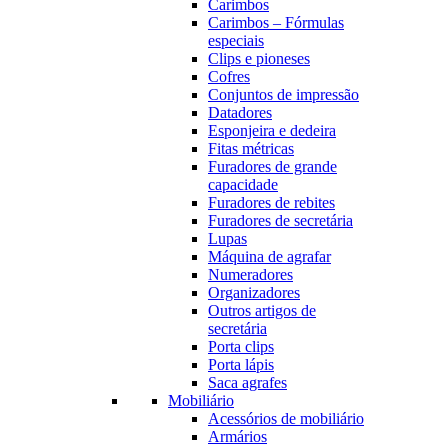
Carimbos
Carimbos – Fórmulas
especiais
Clips e pioneses
Cofres
Conjuntos de impressão
Datadores
Esponjeira e dedeira
Fitas métricas
Furadores de grande
capacidade
Furadores de rebites
Furadores de secretária
Lupas
Máquina de agrafar
Numeradores
Organizadores
Outros artigos de
secretária
Porta clips
Porta lápis
Saca agrafes
Mobiliário
Acessórios de mobiliário
Armários