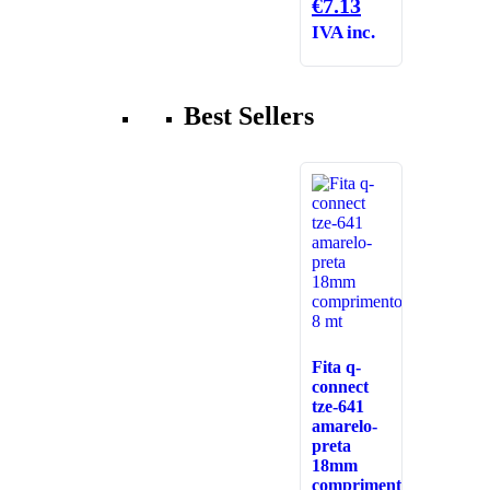
O
preço
€
7.13
preço
original
IVA inc.
atual
era:
é:
€17.84.
€7.13.
Best Sellers
Fita q-
connect
tze-641
amarelo-
preta
18mm
comprimento