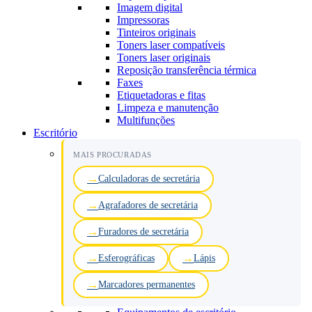
Imagem digital
Impressoras
Tinteiros originais
Toners laser compatíveis
Toners laser originais
Reposição transferência térmica
Faxes
Etiquetadoras e fitas
Limpeza e manutenção
Multifunções
Escritório
MAIS PROCURADAS
Calculadoras de secretária
Agrafadores de secretária
Furadores de secretária
Esferográficas
Lápis
Marcadores permanentes