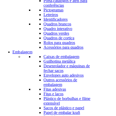
Porta-catálogos e atris para
conferências
Pictogramas
Letreiros
Identificadores
Quadros brancos
Quadro interativo
Quadros verdes
Quadros de cortiça
Rolos para quadros
Acessórios para quadros
Embalagem
Caixas de embalagem
Guilhotina metálica
Desenrolador e máquinas de
fechar sacos
Envelopes auto adesivos
Outros acessórios de
embalagem
Fitas adesivas
Fitas e laços
Plástico de borbulhas e filme
extensível
Sacos de plástico e papel
Papel de embalar kraft