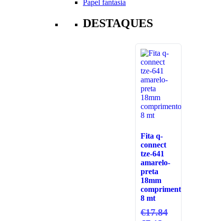
Papel fantasia
DESTAQUES
Fita q-
connect
tze-641
amarelo-
preta
18mm
comprimento
8 mt
O
€
17.84