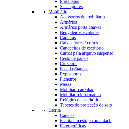
Porta lápis
Saca agrafes
Mobiliário
Acessórios de mobiliário
Armários
Armários porta-chaves
Bengaleiros e cabides
Cadeiras
Caixas fortes / cofres
Candeeiros de escritório
Carros para arquivo suspenso
Cesto de papéis
Cinzeiros
Escadas/bancos
Expositores
Ficheiros
Mesas
Mobiliário auxiliar
Mobiliário informático
Relógios de escritório
Tapetes de protecção de solo
Escrita
Canetas
Escrita em estojo caran dach
Esferográficas