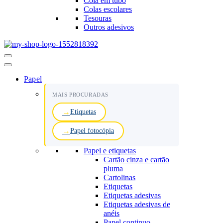
Cola em tubo
Colas escolares
Tesouras
Outros adesivos
Menu
de
navegação
Papel
MAIS PROCURADAS
Etiquetas
Papel fotocópia
Papel e etiquetas
Cartão cinza e cartão
pluma
Cartolinas
Etiquetas
Etiquetas adesivas
Etiquetas adesivas de
anéis
Papel continuo