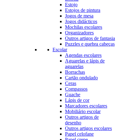
Estojo
Estojos de pintura
Jogos de mesa
Jogos didácticos
Mochilas escolares
Organizadores
Outros artigos de fantasia
Puzzles e quebra cabeças
Escolar
Agendas escolares
Aguarelas e lápis de
aguarelas
Borrachas
Cartão ondulado
Ceras
Compassos
Guache
Lápis de cor
Marcadores escolares
Mobiliário escolar
Outros artigos de
desenho
Outros artigos escolares
Papel celofane
Papel crepe