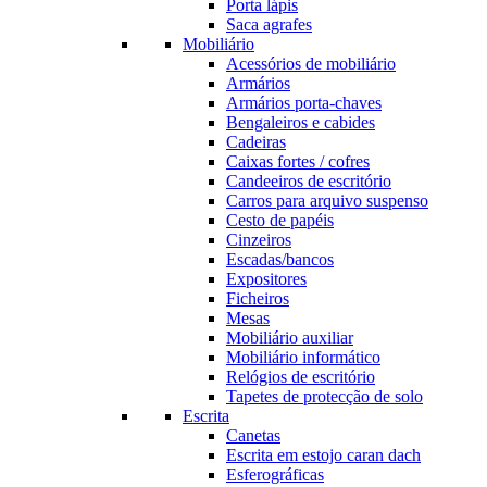
Porta lápis
Saca agrafes
Mobiliário
Acessórios de mobiliário
Armários
Armários porta-chaves
Bengaleiros e cabides
Cadeiras
Caixas fortes / cofres
Candeeiros de escritório
Carros para arquivo suspenso
Cesto de papéis
Cinzeiros
Escadas/bancos
Expositores
Ficheiros
Mesas
Mobiliário auxiliar
Mobiliário informático
Relógios de escritório
Tapetes de protecção de solo
Escrita
Canetas
Escrita em estojo caran dach
Esferográficas