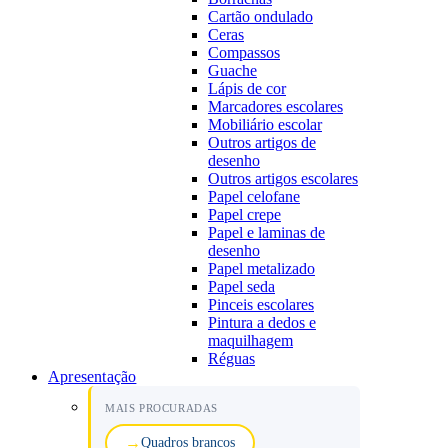
Cartão ondulado
Ceras
Compassos
Guache
Lápis de cor
Marcadores escolares
Mobiliário escolar
Outros artigos de
desenho
Outros artigos escolares
Papel celofane
Papel crepe
Papel e laminas de
desenho
Papel metalizado
Papel seda
Pinceis escolares
Pintura a dedos e
maquilhagem
Réguas
Apresentação
MAIS PROCURADAS
Quadros brancos