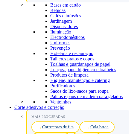
Bases em cartão
Bebidas
Cafés e infusões
Jardinagem
Dispensadores
Iluminação
Electrodomésticos
Uniformes
Prevenção
Hotelaria e restauração
Talheres pratos e copos
Toalhas e guardanapos de papel
Lenços, papel higiénico e toalhetes
Produtos de limpeza
Higiene, manutenção e catering
Purificadores
Sacos do lixo-sacos para roupa
Palitos e paus de madeira para gelados
Ventoinhas
Corte adesivos e correção
MAIS PROCURADAS
Correctores de fita
Cola baton