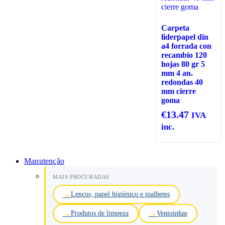
Carpeta
liderpapel din
a4 forrada con
recambio 120
hojas 80 gr 5
mm 4 an.
redondas 40
mm cierre
goma
€
13.47
IVA
inc.
Manutenção
MAIS PROCURADAS
Lenços, papel higiénico e toalhetes
Produtos de limpeza
Ventoinhas