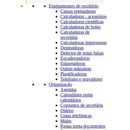
Equipamentos de escritório
Caixas registadoras
Calculadoras - acessórios
Calculadoras cientificas
Calculadoras de bolso
Calculadoras de
secretária
Calculadoras impressoras
Destruidoras
Detector de notas falsas
Encadernadoras
Etiquetadoras
Outras máquinas
Plastificadoras
Telefones e gravadores
Organização
Agendas
Calendários porta
calendários
Conjuntos de secretária
Diários
Listas telefónicas
Malas
Pastas porta documentos