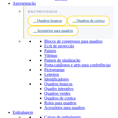
Apresentação
MAIS PROCURADAS
Quadros brancos
Quadros de cortiça
Acessórios para quadros
Blocos de congressos para quadros
Ecrã de projecção
Paineis
Vitrinas
Paineis de sinalização
Porta-catálogos e atris para conferências
Pictogramas
Letreiros
Identificadores
Quadros brancos
Quadro interativo
Quadros verdes
Quadros de cortiça
Rolos para quadros
Acessórios para quadros
Embalagem
Caixas de embalagem