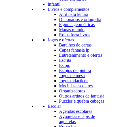
Infantil
Livros e complementos
Atril para leitura
Dicionários e ortografia
Figuras geométricas
Mapas mundo
Rolos forra livros
Jogos e ofertas
Baralhos de cartas
Capas fantasia lp
Entretenimento e ofertas
Escrita
Estojo
Estojos de pintura
Jogos de mesa
Jogos didácticos
Mochilas escolares
Organizadores
Outros artigos de fantasia
Puzzles e quebra cabeças
Escolar
Agendas escolares
Aguarelas e lápis de
aguarelas
Borrachas