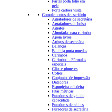
Pastas porta folio em
pele
Porta cartões visita
Complementos de escritório
Agrafadores de secretária
Agrafadores de bolso
Agrafes
Almofadas para carimbo
Apoia livros
Artigos de secretária
Balanças
Bandeja porta moedas
Carimbos
Carimbos – Fórmulas
especiais
Clips e pioneses
Cofres
Conjuntos de impressão
Datadores
Esponjeira e dedeira
Fitas métricas
Furadores de grande
capacidade
Furadores de rebites
Furadores de secretária