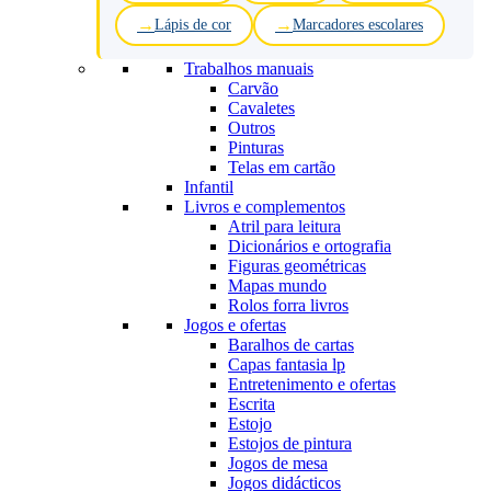
Lápis de cor
Marcadores escolares
Trabalhos manuais
Carvão
Cavaletes
Outros
Pinturas
Telas em cartão
Infantil
Livros e complementos
Atril para leitura
Dicionários e ortografia
Figuras geométricas
Mapas mundo
Rolos forra livros
Jogos e ofertas
Baralhos de cartas
Capas fantasia lp
Entretenimento e ofertas
Escrita
Estojo
Estojos de pintura
Jogos de mesa
Jogos didácticos