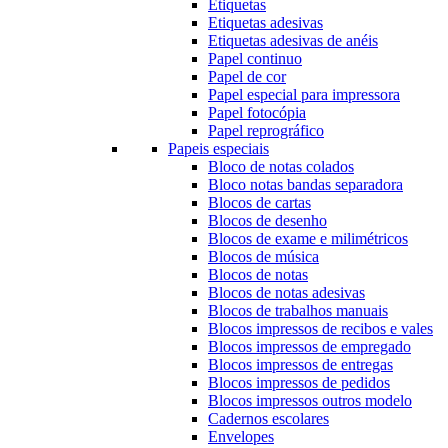
Etiquetas
Etiquetas adesivas
Etiquetas adesivas de anéis
Papel continuo
Papel de cor
Papel especial para impressora
Papel fotocópia
Papel reprográfico
Papeis especiais
Bloco de notas colados
Bloco notas bandas separadora
Blocos de cartas
Blocos de desenho
Blocos de exame e milimétricos
Blocos de música
Blocos de notas
Blocos de notas adesivas
Blocos de trabalhos manuais
Blocos impressos de recibos e vales
Blocos impressos de empregado
Blocos impressos de entregas
Blocos impressos de pedidos
Blocos impressos outros modelo
Cadernos escolares
Envelopes