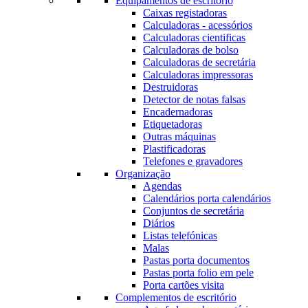
Equipamentos de escritório
Caixas registadoras
Calculadoras - acessórios
Calculadoras cientificas
Calculadoras de bolso
Calculadoras de secretária
Calculadoras impressoras
Destruidoras
Detector de notas falsas
Encadernadoras
Etiquetadoras
Outras máquinas
Plastificadoras
Telefones e gravadores
Organização
Agendas
Calendários porta calendários
Conjuntos de secretária
Diários
Listas telefónicas
Malas
Pastas porta documentos
Pastas porta folio em pele
Porta cartões visita
Complementos de escritório