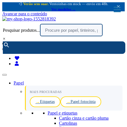
💨
Verão sem suar.
Ventoinhas em stock — envio em 48h.
×
Ver modelos →
Avançar para o conteúdo
Pesquisar produtos...
×
encomendar por telefone :
216 003 523
(chamada rede fixa nacional)
Papel
MAIS PROCURADAS
Etiquetas
Papel fotocópia
Papel e etiquetas
Cartão cinza e cartão pluma
Cartolinas