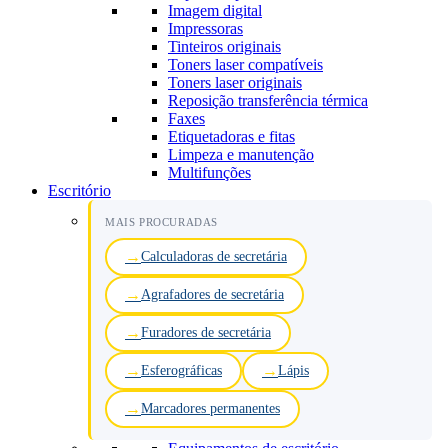
Imagem digital
Impressoras
Tinteiros originais
Toners laser compatíveis
Toners laser originais
Reposição transferência térmica
Faxes
Etiquetadoras e fitas
Limpeza e manutenção
Multifunções
Escritório
MAIS PROCURADAS
Calculadoras de secretária
Agrafadores de secretária
Furadores de secretária
Esferográficas
Lápis
Marcadores permanentes