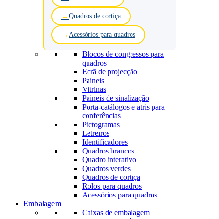
Quadros de cortiça
Acessórios para quadros
Blocos de congressos para
quadros
Ecrã de projecção
Paineis
Vitrinas
Paineis de sinalização
Porta-catálogos e atris para
conferências
Pictogramas
Letreiros
Identificadores
Quadros brancos
Quadro interativo
Quadros verdes
Quadros de cortiça
Rolos para quadros
Acessórios para quadros
Embalagem
Caixas de embalagem