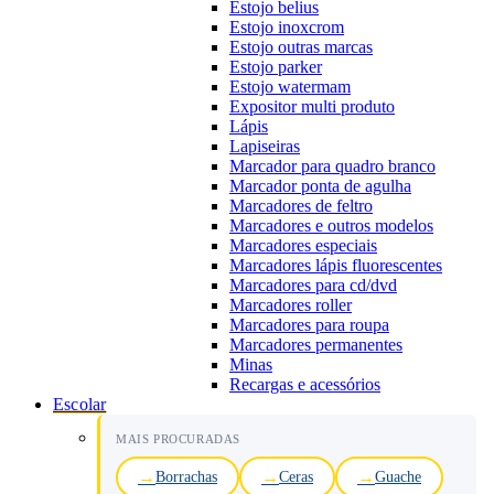
Estojo belius
Estojo inoxcrom
Estojo outras marcas
Estojo parker
Estojo watermam
Expositor multi produto
Lápis
Lapiseiras
Marcador para quadro branco
Marcador ponta de agulha
Marcadores de feltro
Marcadores e outros modelos
Marcadores especiais
Marcadores lápis fluorescentes
Marcadores para cd/dvd
Marcadores roller
Marcadores para roupa
Marcadores permanentes
Minas
Recargas e acessórios
Escolar
MAIS PROCURADAS
Borrachas
Ceras
Guache