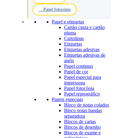
Papel fotocópia
Papel e etiquetas
Cartão cinza e cartão
pluma
Cartolinas
Etiquetas
Etiquetas adesivas
Etiquetas adesivas de
anéis
Papel continuo
Papel de cor
Papel especial para
impressora
Papel fotocópia
Papel reprográfico
Papeis especiais
Bloco de notas colados
Bloco notas bandas
separadora
Blocos de cartas
Blocos de desenho
Blocos de exame e