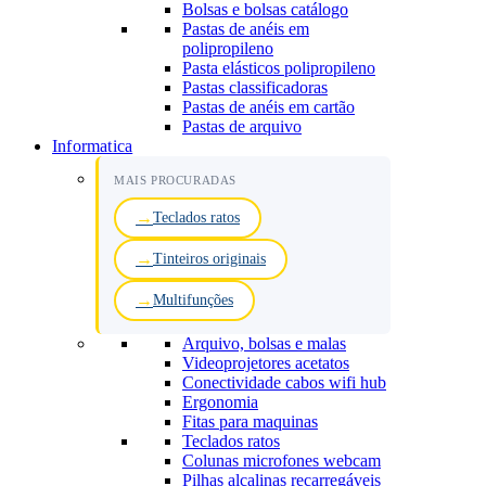
Bolsas e bolsas catálogo
Pastas de anéis em
polipropileno
Pasta elásticos polipropileno
Pastas classificadoras
Pastas de anéis em cartão
Pastas de arquivo
Informatica
MAIS PROCURADAS
Teclados ratos
Tinteiros originais
Multifunções
Arquivo, bolsas e malas
Videoprojetores acetatos
Conectividade cabos wifi hub
Ergonomia
Fitas para maquinas
Teclados ratos
Colunas microfones webcam
Pilhas alcalinas recarregáveis