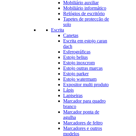
Mobiliário auxiliar
Mobiliário informático
Relógios de escritório
Tapetes de protecção de
solo
Escrita
Canetas
Escrita em estojo caran
dach
Esferográficas
Estojo belius
Estojo inoxcrom
Estojo outras marcas
Estojo parker
Estojo watermam
Expositor multi produto
Lápis
Lapiseiras
Marcador para quadro
branco
Marcador ponta de
agulha
Marcadores de feltro
Marcadores e outros
modelos