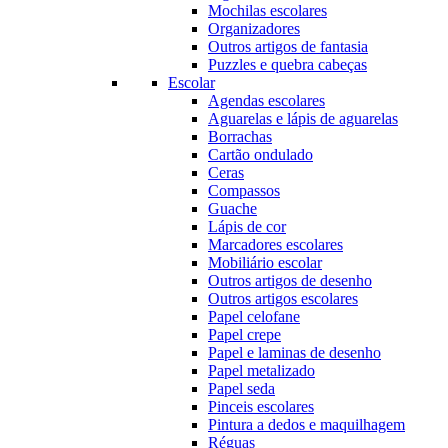
Mochilas escolares
Organizadores
Outros artigos de fantasia
Puzzles e quebra cabeças
Escolar
Agendas escolares
Aguarelas e lápis de aguarelas
Borrachas
Cartão ondulado
Ceras
Compassos
Guache
Lápis de cor
Marcadores escolares
Mobiliário escolar
Outros artigos de desenho
Outros artigos escolares
Papel celofane
Papel crepe
Papel e laminas de desenho
Papel metalizado
Papel seda
Pinceis escolares
Pintura a dedos e maquilhagem
Réguas