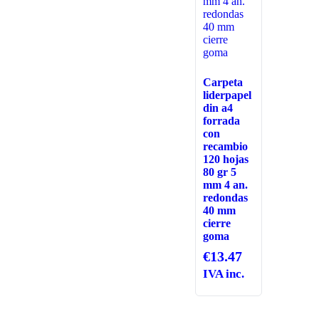
Carpeta
liderpapel
din a4
forrada
con
recambio
120 hojas
80 gr 5
mm 4 an.
redondas
40 mm
cierre
goma
€
13.47
IVA inc.