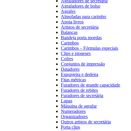
Agrafadores de secretária
Agrafadores de bolso
Agrafes
Almofadas para carimbo
Apoia livros
Artigos de secretária
Balanças
Bandeja porta moedas
Carimbos
Carimbos – Fórmulas especiais
Clips e pioneses
Cofres
Conjuntos de impressão
Datadores
Esponjeira e dedeira
Fitas métricas
Furadores de grande capacidade
Furadores de rebites
Furadores de secretária
Lupas
Máquina de agrafar
Numeradores
Organizadores
Outros artigos de secretária
Porta clips