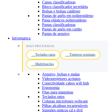
Capas classificadoras
Bloco classificador secretária
Bolsas e bolsas catálogo
Pastas de anéis em polipropileno
Pasta elásticos polipropileno
Pastas classificadoras
Pastas de anéis em cartão
Pastas de arquivo
Informatica
MAIS PROCURADAS
Teclados ratos
Tinteiros originais
Multifunções
Arquivo, bolsas e malas
Videoprojetores acetatos
Conectividade cabos wifi hub
Ergonomia
Fitas para maquinas
Teclados ratos
Colunas microfones webcam
Pilhas alcalinas recarregáveis
Suportes opticos cd e dvd