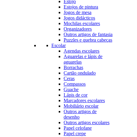
Estojo
Estojos de pintura
Jogos de mesa
Jogos didácticos
Mochilas escolares
Organizadores
Outros artigos de fantasia
Puzzles e quebra cabeças
Escolar
Agendas escolares
Aguarelas e lápis de
aguarelas
Borrachas
Cartão ondulado
Ceras
Compassos
Guache
Lápis de cor
Marcadores escolares
Mobiliário escolar
Outros artigos de
desenho
Outros artigos escolares
Papel celofane
Papel crepe