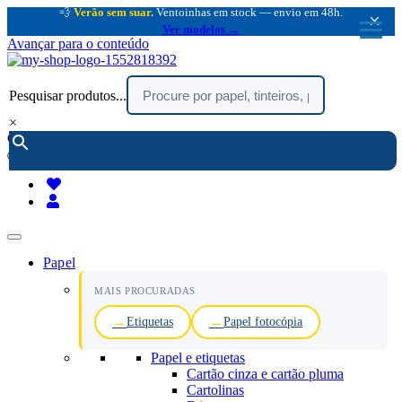
💨
Verão sem suar.
Ventoinhas em stock — envio em 48h.
×
Ver modelos →
Avançar para o conteúdo
Pesquisar produtos...
×
encomendar por telefone :
216 003 523
(chamada rede fixa nacional)
Papel
MAIS PROCURADAS
Etiquetas
Papel fotocópia
Papel e etiquetas
Cartão cinza e cartão pluma
Cartolinas