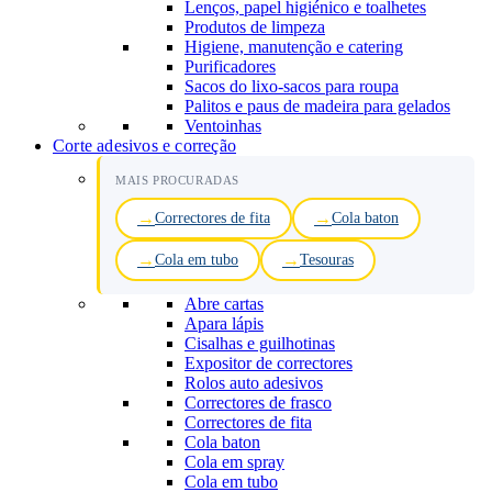
Lenços, papel higiénico e toalhetes
Produtos de limpeza
Higiene, manutenção e catering
Purificadores
Sacos do lixo-sacos para roupa
Palitos e paus de madeira para gelados
Ventoinhas
Corte adesivos e correção
MAIS PROCURADAS
Correctores de fita
Cola baton
Cola em tubo
Tesouras
Abre cartas
Apara lápis
Cisalhas e guilhotinas
Expositor de correctores
Rolos auto adesivos
Correctores de frasco
Correctores de fita
Cola baton
Cola em spray
Cola em tubo