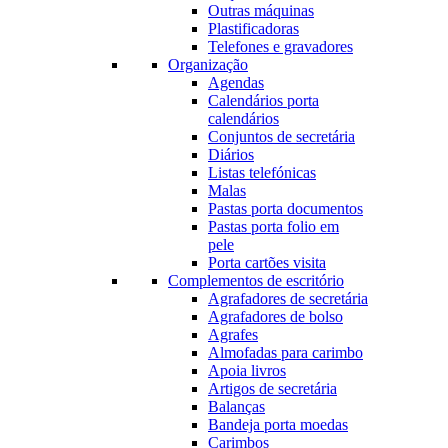
Outras máquinas
Plastificadoras
Telefones e gravadores
Organização
Agendas
Calendários porta
calendários
Conjuntos de secretária
Diários
Listas telefónicas
Malas
Pastas porta documentos
Pastas porta folio em
pele
Porta cartões visita
Complementos de escritório
Agrafadores de secretária
Agrafadores de bolso
Agrafes
Almofadas para carimbo
Apoia livros
Artigos de secretária
Balanças
Bandeja porta moedas
Carimbos