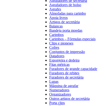
Agrafadores de secretária
Agrafadores de bolso
Agrafes
Almofadas para carimbo
Apoia livros
Artigos de secretária
Balanças
Bandeja porta moedas
Carimbos
Carimbos – Fórmulas especiais
Clips e pioneses
Cofres
Conjuntos de impressão
Datadores
Esponjeira e dedeira
Fitas métricas
Furadores de grande capacidade
Furadores de rebites
Furadores de secretária
Lupas
Máquina de agrafar
Numeradores
Organizadores
Outros artigos de secretária
Porta clips