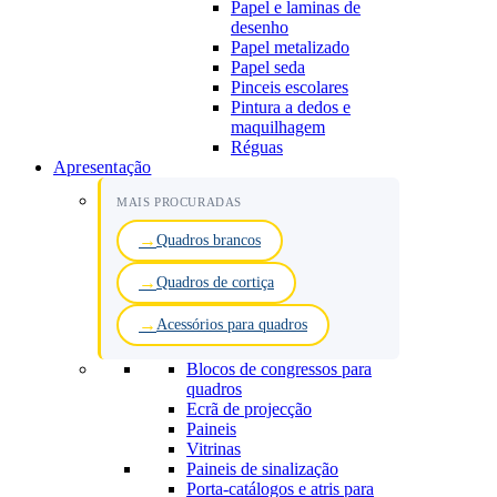
Papel e laminas de
desenho
Papel metalizado
Papel seda
Pinceis escolares
Pintura a dedos e
maquilhagem
Réguas
Apresentação
MAIS PROCURADAS
Quadros brancos
Quadros de cortiça
Acessórios para quadros
Blocos de congressos para
quadros
Ecrã de projecção
Paineis
Vitrinas
Paineis de sinalização
Porta-catálogos e atris para