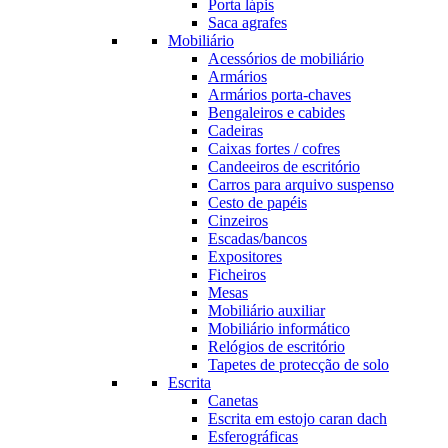
Porta lápis
Saca agrafes
Mobiliário
Acessórios de mobiliário
Armários
Armários porta-chaves
Bengaleiros e cabides
Cadeiras
Caixas fortes / cofres
Candeeiros de escritório
Carros para arquivo suspenso
Cesto de papéis
Cinzeiros
Escadas/bancos
Expositores
Ficheiros
Mesas
Mobiliário auxiliar
Mobiliário informático
Relógios de escritório
Tapetes de protecção de solo
Escrita
Canetas
Escrita em estojo caran dach
Esferográficas