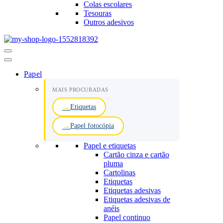
Colas escolares
Tesouras
Outros adesivos
Menu
de
navegação
Papel
MAIS PROCURADAS
Etiquetas
Papel fotocópia
Papel e etiquetas
Cartão cinza e cartão
pluma
Cartolinas
Etiquetas
Etiquetas adesivas
Etiquetas adesivas de
anéis
Papel continuo