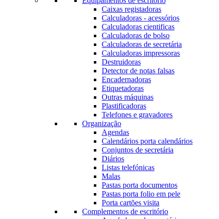
Equipamentos de escritório
Caixas registadoras
Calculadoras - acessórios
Calculadoras cientificas
Calculadoras de bolso
Calculadoras de secretária
Calculadoras impressoras
Destruidoras
Detector de notas falsas
Encadernadoras
Etiquetadoras
Outras máquinas
Plastificadoras
Telefones e gravadores
Organização
Agendas
Calendários porta calendários
Conjuntos de secretária
Diários
Listas telefónicas
Malas
Pastas porta documentos
Pastas porta folio em pele
Porta cartões visita
Complementos de escritório