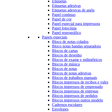
Etiquetas
Etiquetas adesivas
Etiquetas adesivas de anéis
Papel continuo
Papel de cor
Papel especial para impressora
Papel fotocópia
Papel reprográfico
Papeis especiais
Bloco de notas colados
Bloco notas bandas separadora
Blocos de cartas
Blocos de desenho
Blocos de exame e milimétricos
Blocos de música
Blocos de notas
Blocos de notas adesivas
Blocos de trabalhos manuais
Blocos impressos de recibos e vales
Blocos impressos de empregado
Blocos impressos de entregas
Blocos impressos de pedidos
Blocos impressos outros modelo
Cadernos escolares
Envelopes