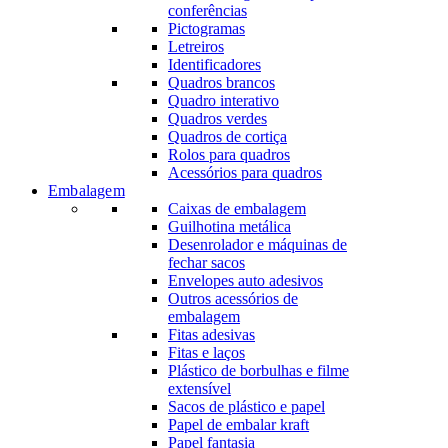
conferências
Pictogramas
Letreiros
Identificadores
Quadros brancos
Quadro interativo
Quadros verdes
Quadros de cortiça
Rolos para quadros
Acessórios para quadros
Embalagem
Caixas de embalagem
Guilhotina metálica
Desenrolador e máquinas de
fechar sacos
Envelopes auto adesivos
Outros acessórios de
embalagem
Fitas adesivas
Fitas e laços
Plástico de borbulhas e filme
extensível
Sacos de plástico e papel
Papel de embalar kraft
Papel fantasia