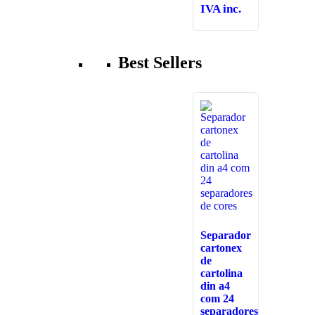
IVA inc.
Best Sellers
Separador
cartonex
de
cartolina
din a4
com 24
separadores