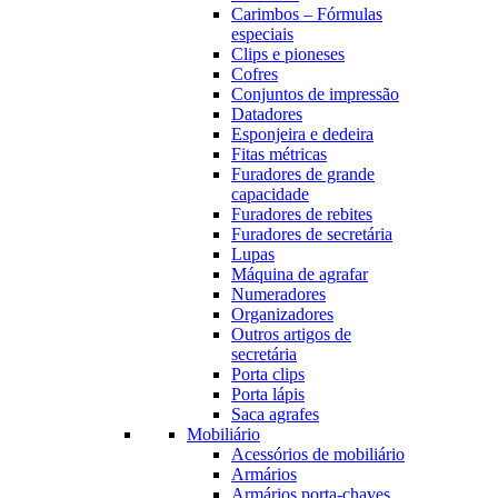
Carimbos – Fórmulas
especiais
Clips e pioneses
Cofres
Conjuntos de impressão
Datadores
Esponjeira e dedeira
Fitas métricas
Furadores de grande
capacidade
Furadores de rebites
Furadores de secretária
Lupas
Máquina de agrafar
Numeradores
Organizadores
Outros artigos de
secretária
Porta clips
Porta lápis
Saca agrafes
Mobiliário
Acessórios de mobiliário
Armários
Armários porta-chaves