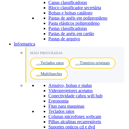
Capas classificadoras
Bloco classificador secretária
Bolsas e bolsas catálogo
Pastas de anéis em polipropileno
Pasta elásticos polipropileno
Pastas classificadoras
Pastas de anéis em cartão
Pastas de arquivo
Informatica
MAIS PROCURADAS
Teclados ratos
Tinteiros originais
Multifunções
Arquivo, bolsas e malas
Videoprojetores acetatos
Conectividade cabos wifi hub
Ergonomia
Fitas para maquinas
Teclados ratos
Colunas microfones webcam
Pilhas alcalinas recarregáveis
Suportes opticos cd e dvd