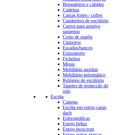
Bengaleiros e cabides
Cadeiras
Caixas fortes / cofres
Candeeiros de escritório
Carros para arquivo
suspenso
Cesto de papéis
Cinzeiros
Escadas/bancos
Expositores
Ficheiros
Mesas
Mobiliário auxiliar
Mobiliário informático
Relógios de escritório
Tapetes de protecção de
solo
Escrita
Canetas
Escrita em estojo caran
dach
Esferográficas
Estojo belius
Estojo inoxcrom
Estojo outras marcas