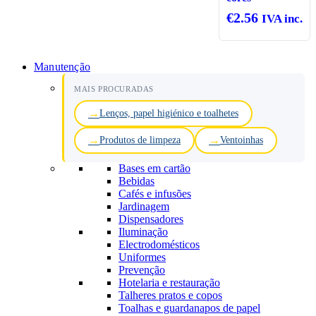
€
2.56
IVA inc.
Manutenção
MAIS PROCURADAS
Lenços, papel higiénico e toalhetes
Produtos de limpeza
Ventoinhas
Bases em cartão
Bebidas
Cafés e infusões
Jardinagem
Dispensadores
Iluminação
Electrodomésticos
Uniformes
Prevenção
Hotelaria e restauração
Talheres pratos e copos
Toalhas e guardanapos de papel