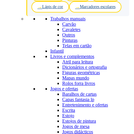
Lápis de cor
Marcadores escolares
Trabalhos manuais
Carvão
Cavaletes
Outros
Pinturas
Telas em cartão
Infantil
Livros e complementos
Atril para leitura
Dicionários e ortografia
Figuras geométricas
Mapas mundo
Rolos forra livros
Jogos e ofertas
Baralhos de cartas
Capas fantasia lp
Entretenimento e ofertas
Escrita
Estojo
Estojos de pintura
Jogos de mesa
Jogos didácticos