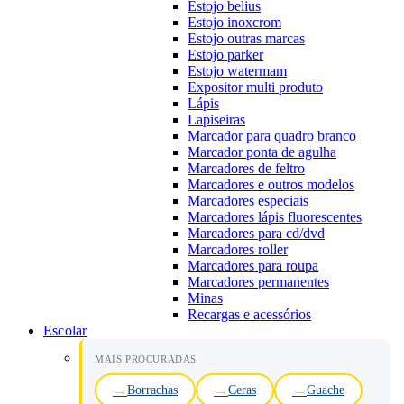
Estojo belius
Estojo inoxcrom
Estojo outras marcas
Estojo parker
Estojo watermam
Expositor multi produto
Lápis
Lapiseiras
Marcador para quadro branco
Marcador ponta de agulha
Marcadores de feltro
Marcadores e outros modelos
Marcadores especiais
Marcadores lápis fluorescentes
Marcadores para cd/dvd
Marcadores roller
Marcadores para roupa
Marcadores permanentes
Minas
Recargas e acessórios
Escolar
MAIS PROCURADAS
Borrachas
Ceras
Guache