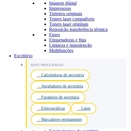
Imagem digital
Impressoras
Tinteiros originais
Toners laser compatíveis
Toners laser originais
Reposição transferência térmica
Faxes
Etiquetadoras e fitas
Limpeza e manutenção
Multifunções
Escritório
MAIS PROCURADAS
Calculadoras de secretária
Agrafadores de secretária
Furadores de secretária
Esferográficas
Lápis
Marcadores permanentes