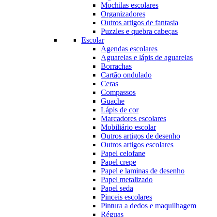
Mochilas escolares
Organizadores
Outros artigos de fantasia
Puzzles e quebra cabeças
Escolar
Agendas escolares
Aguarelas e lápis de aguarelas
Borrachas
Cartão ondulado
Ceras
Compassos
Guache
Lápis de cor
Marcadores escolares
Mobiliário escolar
Outros artigos de desenho
Outros artigos escolares
Papel celofane
Papel crepe
Papel e laminas de desenho
Papel metalizado
Papel seda
Pinceis escolares
Pintura a dedos e maquilhagem
Réguas