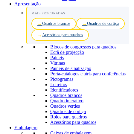
Apresentação
MAIS PROCURADAS
Quadros brancos
Quadros de cortiça
Acessórios para quadros
Blocos de congressos para quadros
Ecrã de projecção
Paineis
Vitrinas
Paineis de sinalização
Porta-catálogos e atris para conferências
Pictogramas
Letreiros
Identificadores
Quadros brancos
Quadro interativo
Quadros verdes
Quadros de cortiça
Rolos para quadros
Acessórios para quadros
Embalagem
Caixas de embalagem