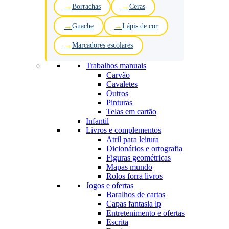
Borrachas
Ceras
Guache
Lápis de cor
Marcadores escolares
Trabalhos manuais
Carvão
Cavaletes
Outros
Pinturas
Telas em cartão
Infantil
Livros e complementos
Atril para leitura
Dicionários e ortografia
Figuras geométricas
Mapas mundo
Rolos forra livros
Jogos e ofertas
Baralhos de cartas
Capas fantasia lp
Entretenimento e ofertas
Escrita