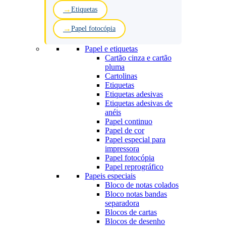
Etiquetas
Papel fotocópia
Papel e etiquetas
Cartão cinza e cartão
pluma
Cartolinas
Etiquetas
Etiquetas adesivas
Etiquetas adesivas de
anéis
Papel continuo
Papel de cor
Papel especial para
impressora
Papel fotocópia
Papel reprográfico
Papeis especiais
Bloco de notas colados
Bloco notas bandas
separadora
Blocos de cartas
Blocos de desenho