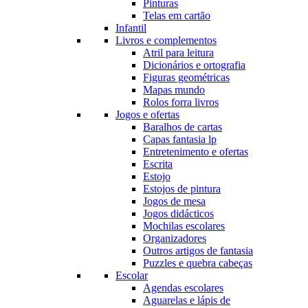
Pinturas
Telas em cartão
Infantil
Livros e complementos
Atril para leitura
Dicionários e ortografia
Figuras geométricas
Mapas mundo
Rolos forra livros
Jogos e ofertas
Baralhos de cartas
Capas fantasia lp
Entretenimento e ofertas
Escrita
Estojo
Estojos de pintura
Jogos de mesa
Jogos didácticos
Mochilas escolares
Organizadores
Outros artigos de fantasia
Puzzles e quebra cabeças
Escolar
Agendas escolares
Aguarelas e lápis de