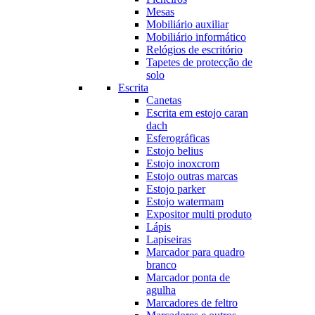
Mesas
Mobiliário auxiliar
Mobiliário informático
Relógios de escritório
Tapetes de protecção de
solo
Escrita
Canetas
Escrita em estojo caran
dach
Esferográficas
Estojo belius
Estojo inoxcrom
Estojo outras marcas
Estojo parker
Estojo watermam
Expositor multi produto
Lápis
Lapiseiras
Marcador para quadro
branco
Marcador ponta de
agulha
Marcadores de feltro