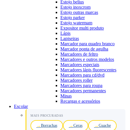
Estojo belius
Estojo inoxcrom
Estojo outras marcas
Estojo parker
Estojo watermam
Expositor multi produto
Lápis
Lapiseiras
Marcador para quadro branco
Marcador ponta de agulha
Marcadores de feltro
Marcadores e outros modelos
Marcadores especiais
Marcadores lápis fluorescentes
Marcadores para cd/dvd
Marcadores roller
Marcadores para roupa
Marcadores permanentes
Minas
Recargas e acessórios
Escolar
MAIS PROCURADAS
Borrachas
Ceras
Guache