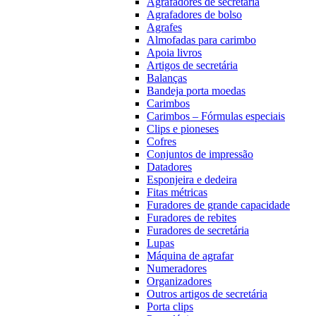
Agrafadores de secretária
Agrafadores de bolso
Agrafes
Almofadas para carimbo
Apoia livros
Artigos de secretária
Balanças
Bandeja porta moedas
Carimbos
Carimbos – Fórmulas especiais
Clips e pioneses
Cofres
Conjuntos de impressão
Datadores
Esponjeira e dedeira
Fitas métricas
Furadores de grande capacidade
Furadores de rebites
Furadores de secretária
Lupas
Máquina de agrafar
Numeradores
Organizadores
Outros artigos de secretária
Porta clips