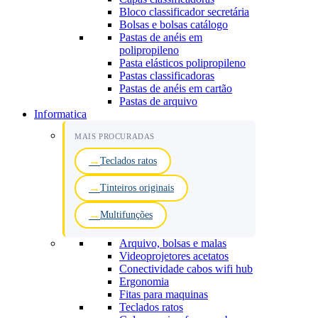
Bloco classificador secretária
Bolsas e bolsas catálogo
Pastas de anéis em
polipropileno
Pasta elásticos polipropileno
Pastas classificadoras
Pastas de anéis em cartão
Pastas de arquivo
Informatica
MAIS PROCURADAS
Teclados ratos
Tinteiros originais
Multifunções
Arquivo, bolsas e malas
Videoprojetores acetatos
Conectividade cabos wifi hub
Ergonomia
Fitas para maquinas
Teclados ratos