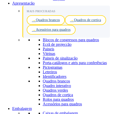
Apresentação
MAIS PROCURADAS
Quadros brancos
Quadros de cortiça
Acessórios para quadros
Blocos de congressos para quadros
Ecrã de projecção
Paineis
Vitrinas
Paineis de sinalização
Porta-catálogos e atris para conferências
Pictogramas
Letreiros
Identificadores
Quadros brancos
Quadro interativo
Quadros verdes
Quadros de cortiça
Rolos para quadros
Acessórios para quadros
Embalagem
Caixas de embalagem