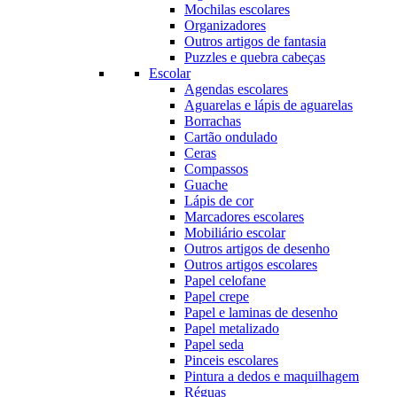
Mochilas escolares
Organizadores
Outros artigos de fantasia
Puzzles e quebra cabeças
Escolar
Agendas escolares
Aguarelas e lápis de aguarelas
Borrachas
Cartão ondulado
Ceras
Compassos
Guache
Lápis de cor
Marcadores escolares
Mobiliário escolar
Outros artigos de desenho
Outros artigos escolares
Papel celofane
Papel crepe
Papel e laminas de desenho
Papel metalizado
Papel seda
Pinceis escolares
Pintura a dedos e maquilhagem
Réguas