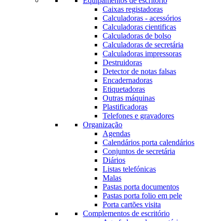
Equipamentos de escritório
Caixas registadoras
Calculadoras - acessórios
Calculadoras cientificas
Calculadoras de bolso
Calculadoras de secretária
Calculadoras impressoras
Destruidoras
Detector de notas falsas
Encadernadoras
Etiquetadoras
Outras máquinas
Plastificadoras
Telefones e gravadores
Organização
Agendas
Calendários porta calendários
Conjuntos de secretária
Diários
Listas telefónicas
Malas
Pastas porta documentos
Pastas porta folio em pele
Porta cartões visita
Complementos de escritório