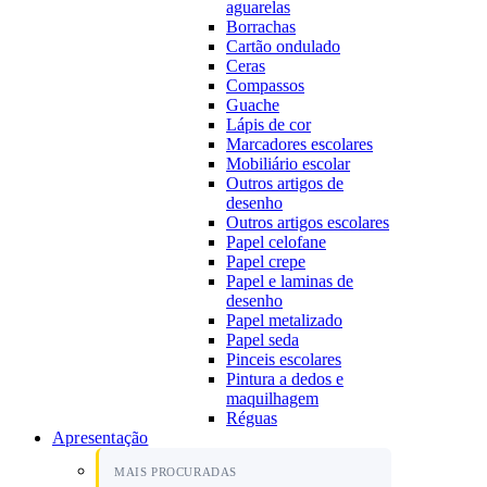
aguarelas
Borrachas
Cartão ondulado
Ceras
Compassos
Guache
Lápis de cor
Marcadores escolares
Mobiliário escolar
Outros artigos de
desenho
Outros artigos escolares
Papel celofane
Papel crepe
Papel e laminas de
desenho
Papel metalizado
Papel seda
Pinceis escolares
Pintura a dedos e
maquilhagem
Réguas
Apresentação
MAIS PROCURADAS