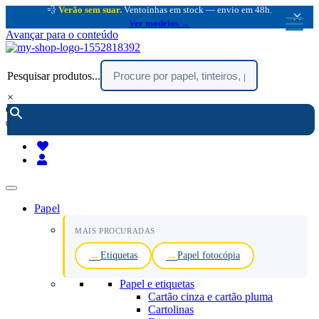
💨
Verão sem suar.
Ventoinhas em stock — envio em 48h.
×
Ver modelos →
Avançar para o conteúdo
Pesquisar produtos...
×
encomendar por telefone :
216 003 523
(chamada rede fixa nacional)
Papel
MAIS PROCURADAS
Etiquetas
Papel fotocópia
Papel e etiquetas
Cartão cinza e cartão pluma
Cartolinas