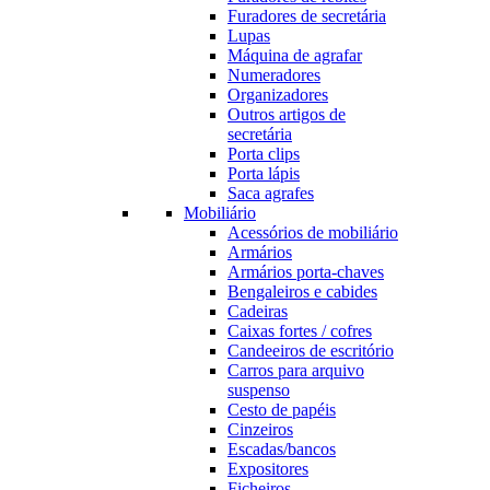
Furadores de secretária
Lupas
Máquina de agrafar
Numeradores
Organizadores
Outros artigos de
secretária
Porta clips
Porta lápis
Saca agrafes
Mobiliário
Acessórios de mobiliário
Armários
Armários porta-chaves
Bengaleiros e cabides
Cadeiras
Caixas fortes / cofres
Candeeiros de escritório
Carros para arquivo
suspenso
Cesto de papéis
Cinzeiros
Escadas/bancos
Expositores
Ficheiros