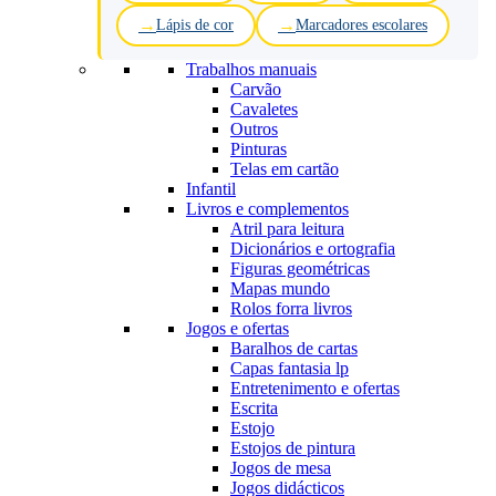
Lápis de cor
Marcadores escolares
Trabalhos manuais
Carvão
Cavaletes
Outros
Pinturas
Telas em cartão
Infantil
Livros e complementos
Atril para leitura
Dicionários e ortografia
Figuras geométricas
Mapas mundo
Rolos forra livros
Jogos e ofertas
Baralhos de cartas
Capas fantasia lp
Entretenimento e ofertas
Escrita
Estojo
Estojos de pintura
Jogos de mesa
Jogos didácticos