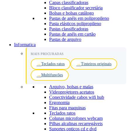
Capas classificadoras
Bloco classificador secretária
Bolsas e bolsas catálogo
Pastas de anéis em polipropileno
Pasta elásticos polipropileno
Pastas classificadoras
Pastas de anéis em cartão
Pastas de arquivo
Informatica
MAIS PROCURADAS
Teclados ratos
Tinteiros originais
Multifunções
Arquivo, bolsas e malas
Videoprojetores acetatos
Conectividade cabos wifi hub
Ergonomia
Fitas para maquinas
Teclados ratos
Colunas microfones webcam
Pilhas alcalinas recarregáveis
Suportes opticos cd e dvd