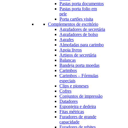
Pastas porta documentos
Pastas porta folio em
pele
Porta cartões visita
Complementos de escritório
Agrafadores de secretária
Agrafadores de bolso
Agrafes
Almofadas para carimbo
Apoia livros
Artigos de secretária
Balanças
Bandeja porta moedas
Carimbos
Carimbos – Fórmulas
especiais
Clips e pioneses
Cofres
Conjuntos de impressão
Datadores
Esponjeira e dedeira
Fitas métricas
Furadores de grande
capacidade
Furadores de rebites