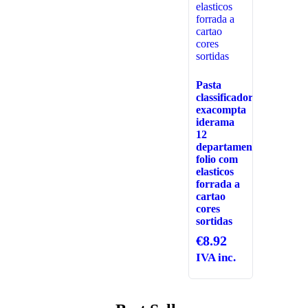
Pasta
classificadora
exacompta
iderama
12
departamentos
folio com
elasticos
forrada a
cartao
cores
sortidas
€
8.92
IVA inc.