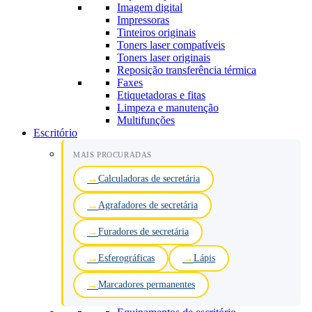
Imagem digital
Impressoras
Tinteiros originais
Toners laser compatíveis
Toners laser originais
Reposição transferência térmica
Faxes
Etiquetadoras e fitas
Limpeza e manutenção
Multifunções
Escritório
MAIS PROCURADAS
Calculadoras de secretária
Agrafadores de secretária
Furadores de secretária
Esferográficas
Lápis
Marcadores permanentes