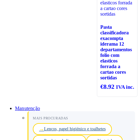
Pasta
classificadora
exacompta
iderama 12
departamentos
folio com
elasticos
forrada a
cartao cores
sortidas
€
8.92
IVA inc.
Manutenção
MAIS PROCURADAS
Lenços, papel higiénico e toalhetes