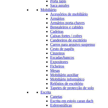
Porta lápis
Saca agrafes
Mobiliário
Acessórios de mobiliário
Armários
Armários porta-chaves
Bengaleiros e cabides
Cadeiras
Caixas fortes / cofres
Candeeiros de escritório
Carros para arquivo suspenso
Cesto de papéis
Cinzeiros
Escadas/bancos
Expositores
Ficheiros
Mesas
Mobiliário auxiliar
Mobiliário informático
Relógios de escritório
Tapetes de protecção de solo
Escrita
Canetas
Escrita em estojo caran dach
Esferográficas