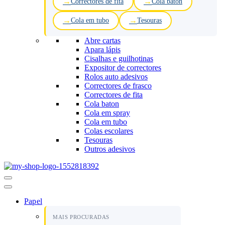
Correctores de fita
Cola baton
Cola em tubo
Tesouras
Abre cartas
Apara lápis
Cisalhas e guilhotinas
Expositor de correctores
Rolos auto adesivos
Correctores de frasco
Correctores de fita
Cola baton
Cola em spray
Cola em tubo
Colas escolares
Tesouras
Outros adesivos
Menu
de
navegação
Papel
MAIS PROCURADAS