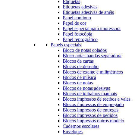
Etiquetas
Etiquetas adesivas
Etiquetas adesivas de anéis
Papel continuo
Papel de cor
Papel especial para impressora
Papel fotocópia
Papel reprográfico
Papeis especiais
Bloco de notas colados
Bloco notas bandas separadora
Blocos de cartas
Blocos de desenho
Blocos de exame e milimétricos
Blocos de música
Blocos de notas
Blocos de notas adesivas
Blocos de trabalhos manuais
Blocos impressos de recibos e vales
Blocos impressos de empregado
Blocos impressos de entregas
Blocos impressos de pedidos
Blocos impressos outros modelo
Cadernos escolares
Envelopes