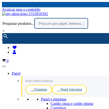
Avançar para o conteúdo
Pesquisar produtos...
×
encomendar por telefone :
216 003 523
(chamada rede fixa nacional)
Carrinho
0
Papel
MAIS PROCURADAS
Etiquetas
Papel fotocópia
Papel e etiquetas
Cartão cinza e cartão pluma
Cartolinas