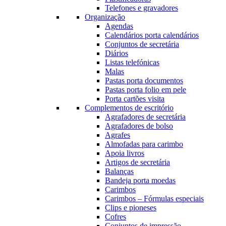
Telefones e gravadores
Organização
Agendas
Calendários porta calendários
Conjuntos de secretária
Diários
Listas telefónicas
Malas
Pastas porta documentos
Pastas porta folio em pele
Porta cartões visita
Complementos de escritório
Agrafadores de secretária
Agrafadores de bolso
Agrafes
Almofadas para carimbo
Apoia livros
Artigos de secretária
Balanças
Bandeja porta moedas
Carimbos
Carimbos – Fórmulas especiais
Clips e pioneses
Cofres
Conjuntos de impressão