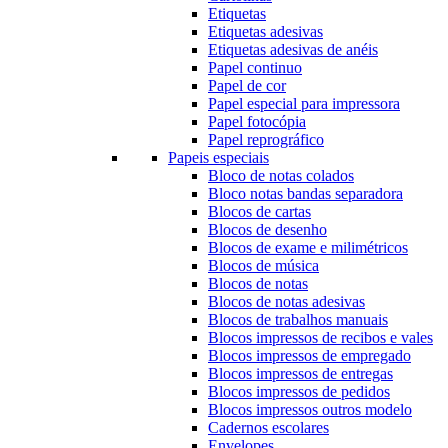
Etiquetas
Etiquetas adesivas
Etiquetas adesivas de anéis
Papel continuo
Papel de cor
Papel especial para impressora
Papel fotocópia
Papel reprográfico
Papeis especiais
Bloco de notas colados
Bloco notas bandas separadora
Blocos de cartas
Blocos de desenho
Blocos de exame e milimétricos
Blocos de música
Blocos de notas
Blocos de notas adesivas
Blocos de trabalhos manuais
Blocos impressos de recibos e vales
Blocos impressos de empregado
Blocos impressos de entregas
Blocos impressos de pedidos
Blocos impressos outros modelo
Cadernos escolares
Envelopes