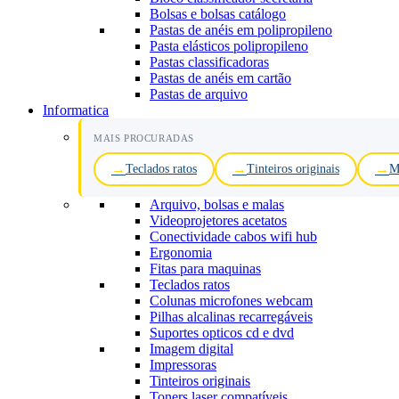
Bolsas e bolsas catálogo
Pastas de anéis em polipropileno
Pasta elásticos polipropileno
Pastas classificadoras
Pastas de anéis em cartão
Pastas de arquivo
Informatica
MAIS PROCURADAS
Teclados ratos
Tinteiros originais
M
Arquivo, bolsas e malas
Videoprojetores acetatos
Conectividade cabos wifi hub
Ergonomia
Fitas para maquinas
Teclados ratos
Colunas microfones webcam
Pilhas alcalinas recarregáveis
Suportes opticos cd e dvd
Imagem digital
Impressoras
Tinteiros originais
Toners laser compatíveis