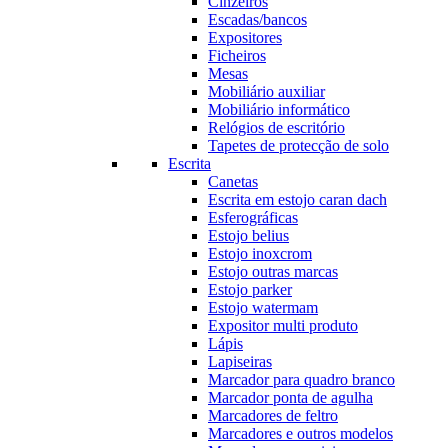
Cinzeiros
Escadas/bancos
Expositores
Ficheiros
Mesas
Mobiliário auxiliar
Mobiliário informático
Relógios de escritório
Tapetes de protecção de solo
Escrita
Canetas
Escrita em estojo caran dach
Esferográficas
Estojo belius
Estojo inoxcrom
Estojo outras marcas
Estojo parker
Estojo watermam
Expositor multi produto
Lápis
Lapiseiras
Marcador para quadro branco
Marcador ponta de agulha
Marcadores de feltro
Marcadores e outros modelos