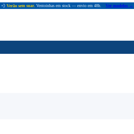
💨
Verão sem suar.
Ventoinhas em stock — envio em 48h.
Ver modelos →