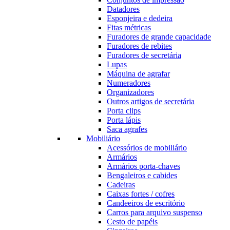
Datadores
Esponjeira e dedeira
Fitas métricas
Furadores de grande capacidade
Furadores de rebites
Furadores de secretária
Lupas
Máquina de agrafar
Numeradores
Organizadores
Outros artigos de secretária
Porta clips
Porta lápis
Saca agrafes
Mobiliário
Acessórios de mobiliário
Armários
Armários porta-chaves
Bengaleiros e cabides
Cadeiras
Caixas fortes / cofres
Candeeiros de escritório
Carros para arquivo suspenso
Cesto de papéis