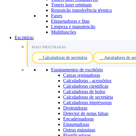
Toners laser originais
Reposição transferência térmica
Faxes
Etiquetadoras e fitas
Limpeza e manutenção
Multifunções
Escritório
MAIS PROCURADAS
Calculadoras de secretária
Agrafadores de sec
Equipamentos de escritório
Caixas registadoras
Calculadoras - acessórios
Calculadoras cientificas
Calculadoras de bolso
Calculadoras de secretária
Calculadoras impressoras
Destruidoras
Detector de notas falsas
Encadernadoras
Etiquetadoras
Outras máquinas
Plastificadoras