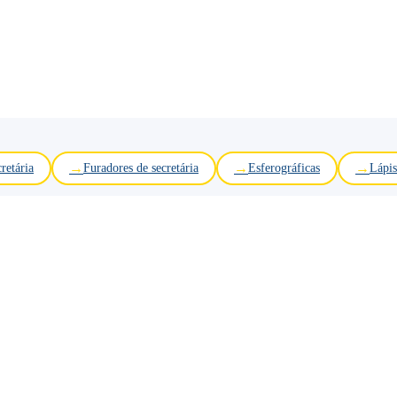
retária
Furadores de secretária
Esferográficas
Lápis