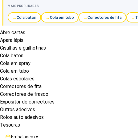
MAIS PROCURADAS
Cola baton
Cola em tubo
Correctores de fita
T
Abre cartas
Apara lápis
Cisalhas e guilhotinas
Cola baton
Cola em spray
Cola em tubo
Colas escolares
Correctores de fita
Correctores de frasco
Expositor de correctores
Outros adesivos
Rolos auto adesivos
Tesouras
Embalagem
▼