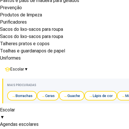
Palitos e paus de madeira para gelados
Prevenção
Produtos de limpeza
Purificadores
Sacos do lixo-sacos para roupa
Sacos do lixo-sacos para roupa
Talheres pratos e copos
Toalhas e guardanapos de papel
Uniformes
Escolar
▼
MAIS PROCURADAS
Borrachas
Ceras
Guache
Lápis de cor
Ma
Escolar
▼
Agendas escolares