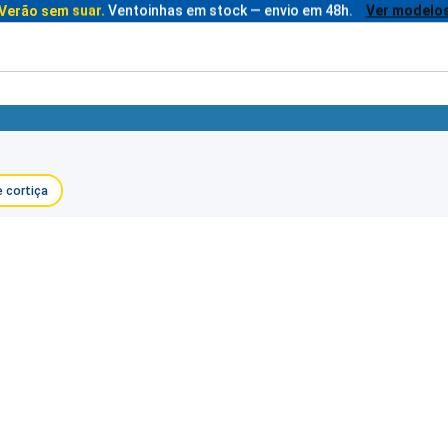
Verão sem suar.
Ventoinhas em stock — envio em 48h.
Ver modelo
 cortiça