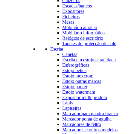
Cinzeiros
Escadas/bancos
Expositores
Ficheiros
Mesas
Mobiliário auxiliar
Mobiliário informático
Relógios de escritório
Tapetes de protecção de solo
Escrita
Canetas
Escrita em estojo caran dach
Esferográficas
Estojo belius
Estojo inoxcrom
Estojo outras marcas
Estojo parker
Estojo watermam
Expositor multi produto
Lápis
Lapiseiras
Marcador para quadro branco
Marcador ponta de agulha
Marcadores de feltro
Marcadores e outros modelos