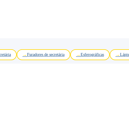
retária
Furadores de secretária
Esferográficas
Lápis