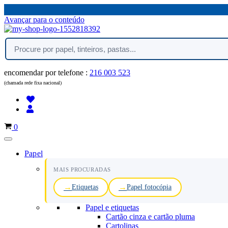
Avançar para o conteúdo
encomendar por telefone :
216 003 523
(chamada rede fixa nacional)
Carrinho
0
Papel
MAIS PROCURADAS
Etiquetas
Papel fotocópia
Papel e etiquetas
Cartão cinza e cartão pluma
Cartolinas