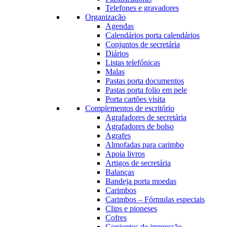
Telefones e gravadores
Organização
Agendas
Calendários porta calendários
Conjuntos de secretária
Diários
Listas telefónicas
Malas
Pastas porta documentos
Pastas porta folio em pele
Porta cartões visita
Complementos de escritório
Agrafadores de secretária
Agrafadores de bolso
Agrafes
Almofadas para carimbo
Apoia livros
Artigos de secretária
Balanças
Bandeja porta moedas
Carimbos
Carimbos – Fórmulas especiais
Clips e pioneses
Cofres
Conjuntos de impressão