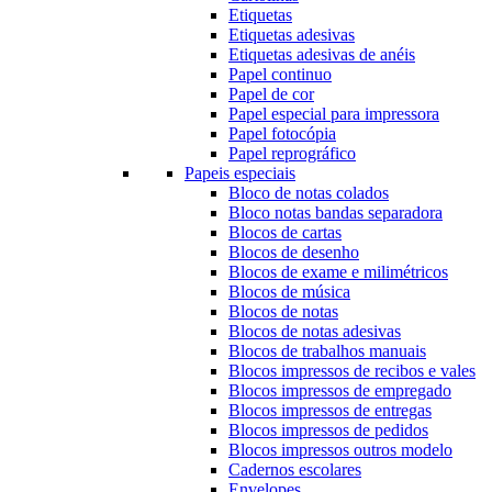
Etiquetas
Etiquetas adesivas
Etiquetas adesivas de anéis
Papel continuo
Papel de cor
Papel especial para impressora
Papel fotocópia
Papel reprográfico
Papeis especiais
Bloco de notas colados
Bloco notas bandas separadora
Blocos de cartas
Blocos de desenho
Blocos de exame e milimétricos
Blocos de música
Blocos de notas
Blocos de notas adesivas
Blocos de trabalhos manuais
Blocos impressos de recibos e vales
Blocos impressos de empregado
Blocos impressos de entregas
Blocos impressos de pedidos
Blocos impressos outros modelo
Cadernos escolares
Envelopes