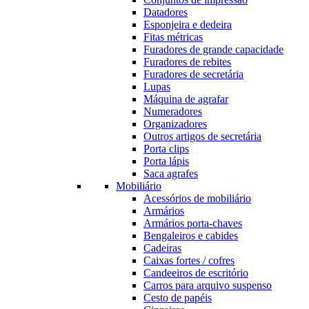
Datadores
Esponjeira e dedeira
Fitas métricas
Furadores de grande capacidade
Furadores de rebites
Furadores de secretária
Lupas
Máquina de agrafar
Numeradores
Organizadores
Outros artigos de secretária
Porta clips
Porta lápis
Saca agrafes
Mobiliário
Acessórios de mobiliário
Armários
Armários porta-chaves
Bengaleiros e cabides
Cadeiras
Caixas fortes / cofres
Candeeiros de escritório
Carros para arquivo suspenso
Cesto de papéis