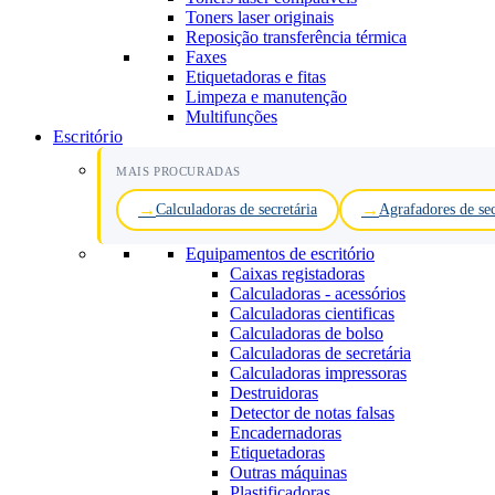
Toners laser originais
Reposição transferência térmica
Faxes
Etiquetadoras e fitas
Limpeza e manutenção
Multifunções
Escritório
MAIS PROCURADAS
Calculadoras de secretária
Agrafadores de sec
Equipamentos de escritório
Caixas registadoras
Calculadoras - acessórios
Calculadoras cientificas
Calculadoras de bolso
Calculadoras de secretária
Calculadoras impressoras
Destruidoras
Detector de notas falsas
Encadernadoras
Etiquetadoras
Outras máquinas
Plastificadoras