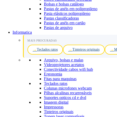
Bolsas e bolsas catálogo
Pastas de anéis em polipropileno
Pasta elásticos polipropileno
Pastas classificadoras
Pastas de anéis em cartão
Pastas de arquivo
Informatica
MAIS PROCURADAS
Teclados ratos
Tinteiros originais
M
Arquivo, bolsas e malas
Videoprojetores acetatos
Conectividade cabos wifi hub
Ergonomia
Fitas para maquinas
Teclados ratos
Colunas microfones webcam
Pilhas alcalinas recarregáveis
Suportes opticos cd e dvd
Imagem digital
Impressoras
Tinteiros originais
Toners laser compatíveis