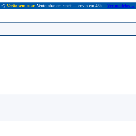
💨
Verão sem suar.
Ventoinhas em stock — envio em 48h.
Ver modelos →