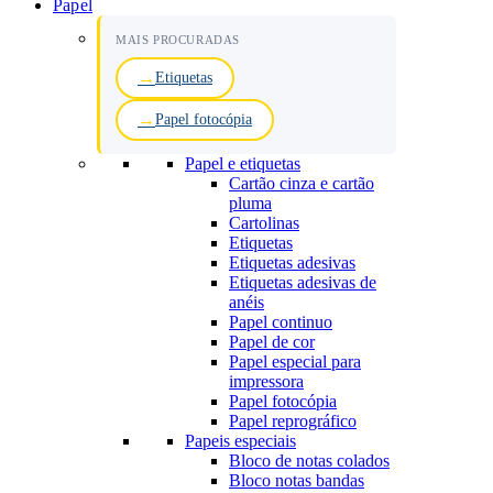
Papel
MAIS PROCURADAS
Etiquetas
Papel fotocópia
Papel e etiquetas
Cartão cinza e cartão
pluma
Cartolinas
Etiquetas
Etiquetas adesivas
Etiquetas adesivas de
anéis
Papel continuo
Papel de cor
Papel especial para
impressora
Papel fotocópia
Papel reprográfico
Papeis especiais
Bloco de notas colados
Bloco notas bandas