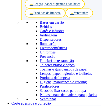
Lenços, papel higiénico e toalhetes
Produtos de limpeza
Ventoinhas
Bases em cartão
Bebidas
Cafés e infusões
Jardinagem
Dispensadores
Iluminação
Electrodomésticos
Uniformes
Prevenção
Hotelaria e restauração
Talheres pratos e copos
Toalhas e guardanapos de papel
Lenços, papel higiénico e toalhetes
Produtos de limpeza
Higiene, manutenção e catering
Purificadores
Sacos do lixo-sacos para roupa
Palitos e paus de madeira para gelados
Ventoinhas
Corte adesivos e correção