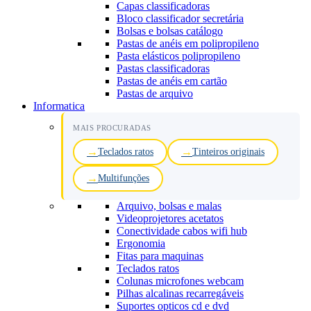
Capas classificadoras
Bloco classificador secretária
Bolsas e bolsas catálogo
Pastas de anéis em polipropileno
Pasta elásticos polipropileno
Pastas classificadoras
Pastas de anéis em cartão
Pastas de arquivo
Informatica
MAIS PROCURADAS
Teclados ratos
Tinteiros originais
Multifunções
Arquivo, bolsas e malas
Videoprojetores acetatos
Conectividade cabos wifi hub
Ergonomia
Fitas para maquinas
Teclados ratos
Colunas microfones webcam
Pilhas alcalinas recarregáveis
Suportes opticos cd e dvd