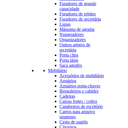
Furadores de grande
capacidade
Furadores de rebites
Furadores de secretária
Lupas
Máquina de agrafar
Numeradores
Organizadores
Outros artigos de
secretária
Porta clips
Porta lápis
Saca agrafes
Mobiliário
Acessórios de mobiliário
Armários
Armários porta-chaves
Bengaleiros e cabides
Cadeiras
Caixas fortes / cofres
Candeeiros de escritório
Carros para arquivo
suspenso
Cesto de papéis
Cinzeiros