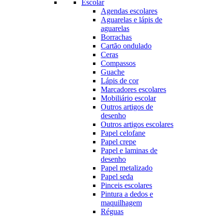
Escolar
Agendas escolares
Aguarelas e lápis de
aguarelas
Borrachas
Cartão ondulado
Ceras
Compassos
Guache
Lápis de cor
Marcadores escolares
Mobiliário escolar
Outros artigos de
desenho
Outros artigos escolares
Papel celofane
Papel crepe
Papel e laminas de
desenho
Papel metalizado
Papel seda
Pinceis escolares
Pintura a dedos e
maquilhagem
Réguas