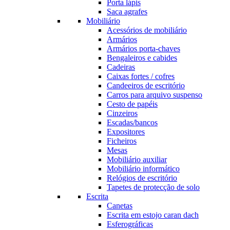
Porta lápis
Saca agrafes
Mobiliário
Acessórios de mobiliário
Armários
Armários porta-chaves
Bengaleiros e cabides
Cadeiras
Caixas fortes / cofres
Candeeiros de escritório
Carros para arquivo suspenso
Cesto de papéis
Cinzeiros
Escadas/bancos
Expositores
Ficheiros
Mesas
Mobiliário auxiliar
Mobiliário informático
Relógios de escritório
Tapetes de protecção de solo
Escrita
Canetas
Escrita em estojo caran dach
Esferográficas