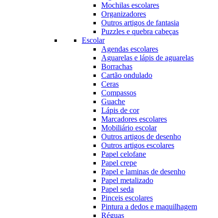
Mochilas escolares
Organizadores
Outros artigos de fantasia
Puzzles e quebra cabeças
Escolar
Agendas escolares
Aguarelas e lápis de aguarelas
Borrachas
Cartão ondulado
Ceras
Compassos
Guache
Lápis de cor
Marcadores escolares
Mobiliário escolar
Outros artigos de desenho
Outros artigos escolares
Papel celofane
Papel crepe
Papel e laminas de desenho
Papel metalizado
Papel seda
Pinceis escolares
Pintura a dedos e maquilhagem
Réguas