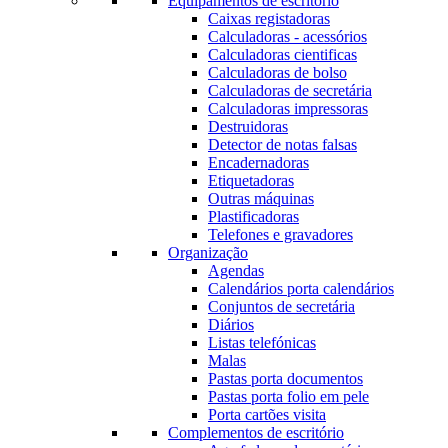
Equipamentos de escritório
Caixas registadoras
Calculadoras - acessórios
Calculadoras cientificas
Calculadoras de bolso
Calculadoras de secretária
Calculadoras impressoras
Destruidoras
Detector de notas falsas
Encadernadoras
Etiquetadoras
Outras máquinas
Plastificadoras
Telefones e gravadores
Organização
Agendas
Calendários porta calendários
Conjuntos de secretária
Diários
Listas telefónicas
Malas
Pastas porta documentos
Pastas porta folio em pele
Porta cartões visita
Complementos de escritório