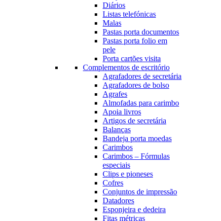
Diários
Listas telefónicas
Malas
Pastas porta documentos
Pastas porta folio em
pele
Porta cartões visita
Complementos de escritório
Agrafadores de secretária
Agrafadores de bolso
Agrafes
Almofadas para carimbo
Apoia livros
Artigos de secretária
Balanças
Bandeja porta moedas
Carimbos
Carimbos – Fórmulas
especiais
Clips e pioneses
Cofres
Conjuntos de impressão
Datadores
Esponjeira e dedeira
Fitas métricas