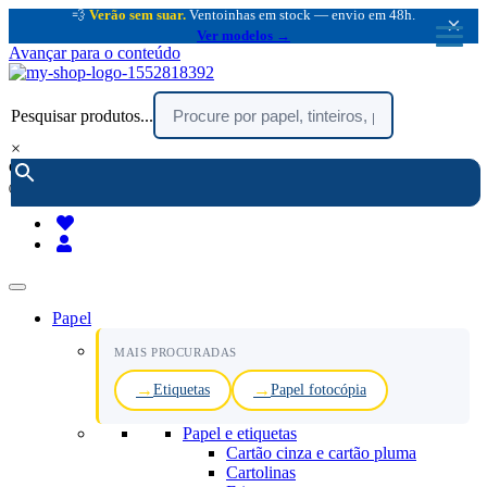
💨
Verão sem suar.
Ventoinhas em stock — envio em 48h.
×
Ver modelos →
Avançar para o conteúdo
Pesquisar produtos...
×
encomendar por telefone :
216 003 523
(chamada rede fixa nacional)
Papel
MAIS PROCURADAS
Etiquetas
Papel fotocópia
Papel e etiquetas
Cartão cinza e cartão pluma
Cartolinas