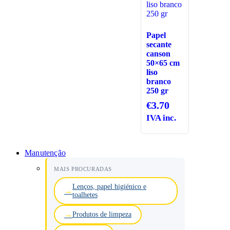
Papel
secante
canson
50×65 cm
liso
branco
250 gr
€
3.70
IVA inc.
Manutenção
MAIS PROCURADAS
Lenços, papel higiénico e
toalhetes
Produtos de limpeza