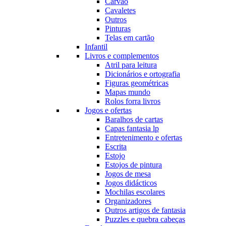
Carvão
Cavaletes
Outros
Pinturas
Telas em cartão
Infantil
Livros e complementos
Atril para leitura
Dicionários e ortografia
Figuras geométricas
Mapas mundo
Rolos forra livros
Jogos e ofertas
Baralhos de cartas
Capas fantasia lp
Entretenimento e ofertas
Escrita
Estojo
Estojos de pintura
Jogos de mesa
Jogos didácticos
Mochilas escolares
Organizadores
Outros artigos de fantasia
Puzzles e quebra cabeças