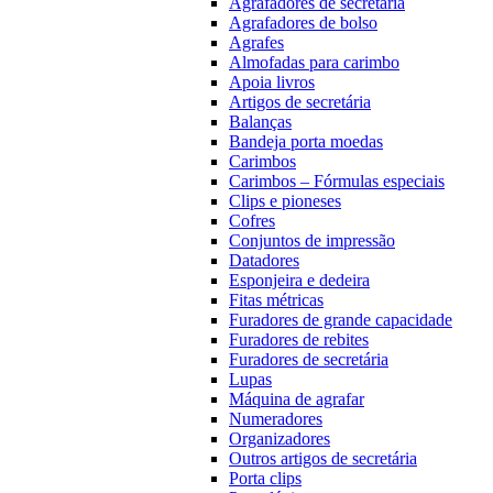
Agrafadores de secretária
Agrafadores de bolso
Agrafes
Almofadas para carimbo
Apoia livros
Artigos de secretária
Balanças
Bandeja porta moedas
Carimbos
Carimbos – Fórmulas especiais
Clips e pioneses
Cofres
Conjuntos de impressão
Datadores
Esponjeira e dedeira
Fitas métricas
Furadores de grande capacidade
Furadores de rebites
Furadores de secretária
Lupas
Máquina de agrafar
Numeradores
Organizadores
Outros artigos de secretária
Porta clips