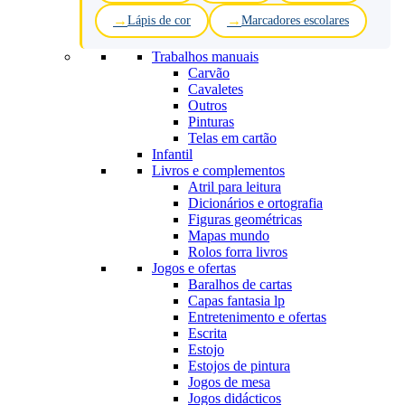
Lápis de cor
Marcadores escolares
Trabalhos manuais
Carvão
Cavaletes
Outros
Pinturas
Telas em cartão
Infantil
Livros e complementos
Atril para leitura
Dicionários e ortografia
Figuras geométricas
Mapas mundo
Rolos forra livros
Jogos e ofertas
Baralhos de cartas
Capas fantasia lp
Entretenimento e ofertas
Escrita
Estojo
Estojos de pintura
Jogos de mesa
Jogos didácticos