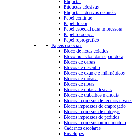
Etiquetas
Etiquetas adesivas
Etiquetas adesivas de anéis
Papel continuo
Papel de cor
Papel especial para impressora
Papel fotocópia
Papel reprográfico
Papeis especiais
Bloco de notas colados
Bloco notas bandas separadora
Blocos de cartas
Blocos de desenho
Blocos de exame e milimétricos
Blocos de música
Blocos de notas
Blocos de notas adesivas
Blocos de trabalhos manuais
Blocos impressos de recibos e vales
Blocos impressos de empregado
Blocos impressos de entregas
Blocos impressos de pedidos
Blocos impressos outros modelo
Cadernos escolares
Envelopes