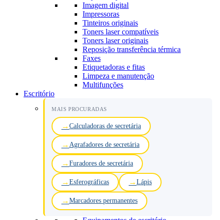
Imagem digital
Impressoras
Tinteiros originais
Toners laser compatíveis
Toners laser originais
Reposição transferência térmica
Faxes
Etiquetadoras e fitas
Limpeza e manutenção
Multifunções
Escritório
MAIS PROCURADAS
Calculadoras de secretária
Agrafadores de secretária
Furadores de secretária
Esferográficas
Lápis
Marcadores permanentes