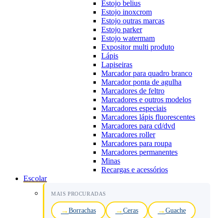
Estojo belius
Estojo inoxcrom
Estojo outras marcas
Estojo parker
Estojo watermam
Expositor multi produto
Lápis
Lapiseiras
Marcador para quadro branco
Marcador ponta de agulha
Marcadores de feltro
Marcadores e outros modelos
Marcadores especiais
Marcadores lápis fluorescentes
Marcadores para cd/dvd
Marcadores roller
Marcadores para roupa
Marcadores permanentes
Minas
Recargas e acessórios
Escolar
MAIS PROCURADAS
Borrachas
Ceras
Guache