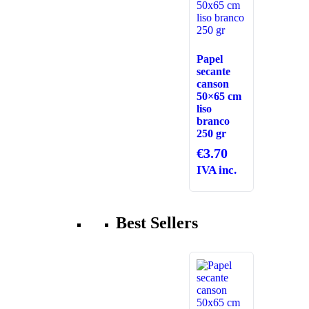
Papel
secante
canson
50×65 cm
liso
branco
250 gr
€
3.70
IVA inc.
Best Sellers