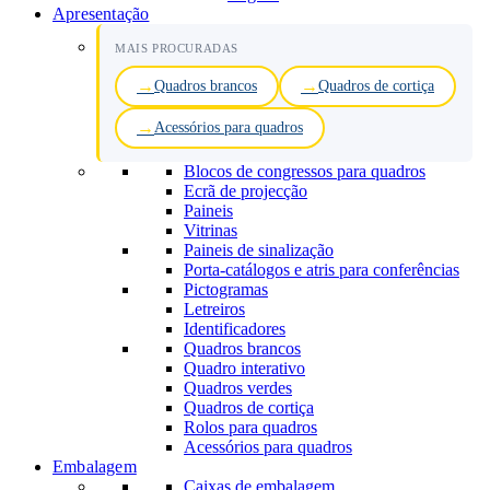
Apresentação
MAIS PROCURADAS
Quadros brancos
Quadros de cortiça
Acessórios para quadros
Blocos de congressos para quadros
Ecrã de projecção
Paineis
Vitrinas
Paineis de sinalização
Porta-catálogos e atris para conferências
Pictogramas
Letreiros
Identificadores
Quadros brancos
Quadro interativo
Quadros verdes
Quadros de cortiça
Rolos para quadros
Acessórios para quadros
Embalagem
Caixas de embalagem