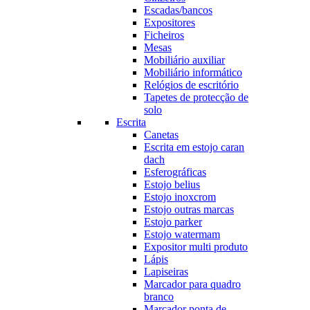
Escadas/bancos
Expositores
Ficheiros
Mesas
Mobiliário auxiliar
Mobiliário informático
Relógios de escritório
Tapetes de protecção de
solo
Escrita
Canetas
Escrita em estojo caran
dach
Esferográficas
Estojo belius
Estojo inoxcrom
Estojo outras marcas
Estojo parker
Estojo watermam
Expositor multi produto
Lápis
Lapiseiras
Marcador para quadro
branco
Marcador ponta de