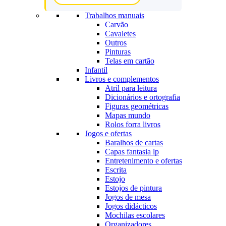
Trabalhos manuais
Carvão
Cavaletes
Outros
Pinturas
Telas em cartão
Infantil
Livros e complementos
Atril para leitura
Dicionários e ortografia
Figuras geométricas
Mapas mundo
Rolos forra livros
Jogos e ofertas
Baralhos de cartas
Capas fantasia lp
Entretenimento e ofertas
Escrita
Estojo
Estojos de pintura
Jogos de mesa
Jogos didácticos
Mochilas escolares
Organizadores