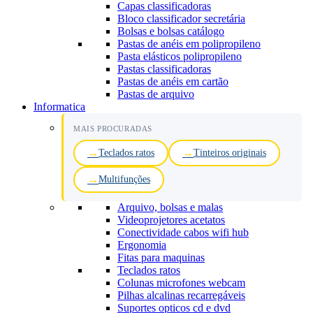
Capas classificadoras
Bloco classificador secretária
Bolsas e bolsas catálogo
Pastas de anéis em polipropileno
Pasta elásticos polipropileno
Pastas classificadoras
Pastas de anéis em cartão
Pastas de arquivo
Informatica
MAIS PROCURADAS
Teclados ratos
Tinteiros originais
Multifunções
Arquivo, bolsas e malas
Videoprojetores acetatos
Conectividade cabos wifi hub
Ergonomia
Fitas para maquinas
Teclados ratos
Colunas microfones webcam
Pilhas alcalinas recarregáveis
Suportes opticos cd e dvd