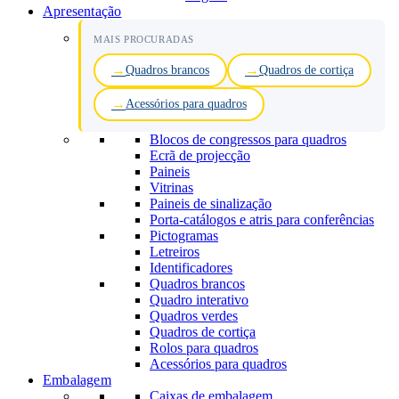
Apresentação
MAIS PROCURADAS
Quadros brancos
Quadros de cortiça
Acessórios para quadros
Blocos de congressos para quadros
Ecrã de projecção
Paineis
Vitrinas
Paineis de sinalização
Porta-catálogos e atris para conferências
Pictogramas
Letreiros
Identificadores
Quadros brancos
Quadro interativo
Quadros verdes
Quadros de cortiça
Rolos para quadros
Acessórios para quadros
Embalagem
Caixas de embalagem