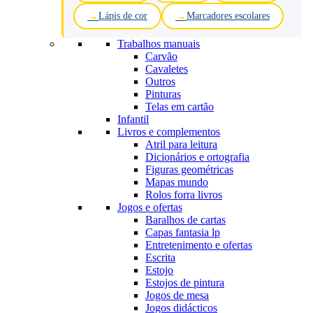
Lápis de cor
Marcadores escolares
Trabalhos manuais
Carvão
Cavaletes
Outros
Pinturas
Telas em cartão
Infantil
Livros e complementos
Atril para leitura
Dicionários e ortografia
Figuras geométricas
Mapas mundo
Rolos forra livros
Jogos e ofertas
Baralhos de cartas
Capas fantasia lp
Entretenimento e ofertas
Escrita
Estojo
Estojos de pintura
Jogos de mesa
Jogos didácticos