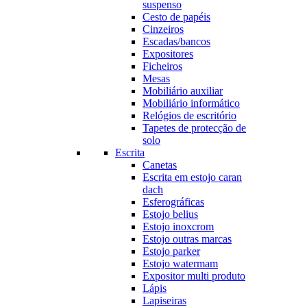
suspenso
Cesto de papéis
Cinzeiros
Escadas/bancos
Expositores
Ficheiros
Mesas
Mobiliário auxiliar
Mobiliário informático
Relógios de escritório
Tapetes de protecção de
solo
Escrita
Canetas
Escrita em estojo caran
dach
Esferográficas
Estojo belius
Estojo inoxcrom
Estojo outras marcas
Estojo parker
Estojo watermam
Expositor multi produto
Lápis
Lapiseiras