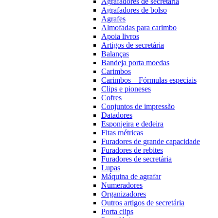
Agrafadores de secretária
Agrafadores de bolso
Agrafes
Almofadas para carimbo
Apoia livros
Artigos de secretária
Balanças
Bandeja porta moedas
Carimbos
Carimbos – Fórmulas especiais
Clips e pioneses
Cofres
Conjuntos de impressão
Datadores
Esponjeira e dedeira
Fitas métricas
Furadores de grande capacidade
Furadores de rebites
Furadores de secretária
Lupas
Máquina de agrafar
Numeradores
Organizadores
Outros artigos de secretária
Porta clips