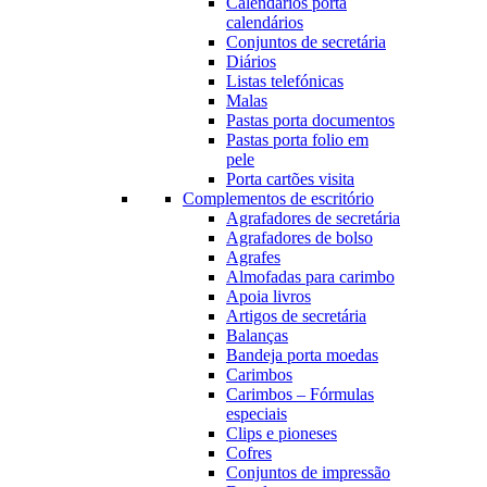
Calendários porta
calendários
Conjuntos de secretária
Diários
Listas telefónicas
Malas
Pastas porta documentos
Pastas porta folio em
pele
Porta cartões visita
Complementos de escritório
Agrafadores de secretária
Agrafadores de bolso
Agrafes
Almofadas para carimbo
Apoia livros
Artigos de secretária
Balanças
Bandeja porta moedas
Carimbos
Carimbos – Fórmulas
especiais
Clips e pioneses
Cofres
Conjuntos de impressão