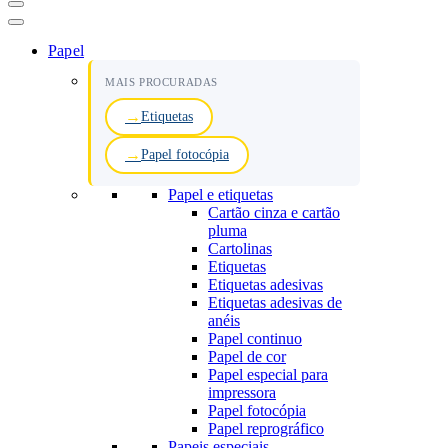
Menu
de
navegação
Papel
MAIS PROCURADAS
Etiquetas
Papel fotocópia
Papel e etiquetas
Cartão cinza e cartão
pluma
Cartolinas
Etiquetas
Etiquetas adesivas
Etiquetas adesivas de
anéis
Papel continuo
Papel de cor
Papel especial para
impressora
Papel fotocópia
Papel reprográfico
Papeis especiais