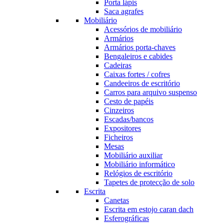
Porta lápis
Saca agrafes
Mobiliário
Acessórios de mobiliário
Armários
Armários porta-chaves
Bengaleiros e cabides
Cadeiras
Caixas fortes / cofres
Candeeiros de escritório
Carros para arquivo suspenso
Cesto de papéis
Cinzeiros
Escadas/bancos
Expositores
Ficheiros
Mesas
Mobiliário auxiliar
Mobiliário informático
Relógios de escritório
Tapetes de protecção de solo
Escrita
Canetas
Escrita em estojo caran dach
Esferográficas