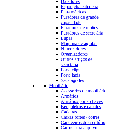
Datadores
Esponjeira e dedeira
Fitas métricas
Furadores de grande
capacidade
Furadores de rebites
Furadores de secretária
Lupas
Máquina de agrafar
Numeradores
Organizadores
Outros artigos de
secretária
Porta clips
Porta lápis
Saca agrafes
Mobiliário
Acessórios de mobiliário
Armários
Armários porta-chaves
Bengaleiros e cabides
Cadeiras
Caixas fortes / cofres
Candeeiros de escritório
Carros para arquivo