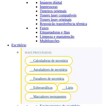
Imagem digital
Impressoras
Tinteiros originais
Toners laser compatíveis
Toners laser originais
Reposição transferência térmica
Faxes
Etiquetadoras e fitas
Limpeza e manutenção
Multifunções
Escritório
MAIS PROCURADAS
Calculadoras de secretária
Agrafadores de secretária
Furadores de secretária
Esferográficas
Lápis
Marcadores permanentes