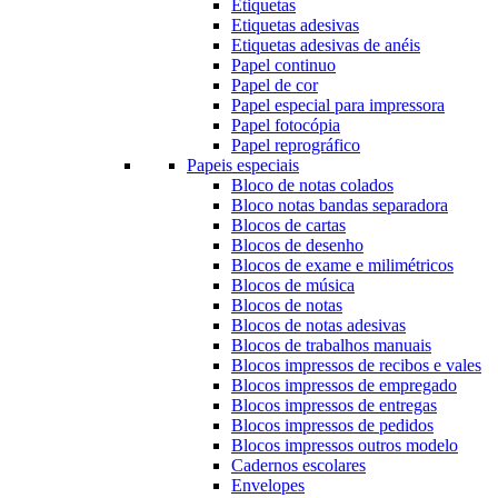
Etiquetas
Etiquetas adesivas
Etiquetas adesivas de anéis
Papel continuo
Papel de cor
Papel especial para impressora
Papel fotocópia
Papel reprográfico
Papeis especiais
Bloco de notas colados
Bloco notas bandas separadora
Blocos de cartas
Blocos de desenho
Blocos de exame e milimétricos
Blocos de música
Blocos de notas
Blocos de notas adesivas
Blocos de trabalhos manuais
Blocos impressos de recibos e vales
Blocos impressos de empregado
Blocos impressos de entregas
Blocos impressos de pedidos
Blocos impressos outros modelo
Cadernos escolares
Envelopes