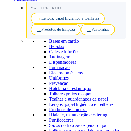
MAIS PROCURADAS
Lenços, papel higiénico e toalhetes
Produtos de limpeza
Ventoinhas
Bases em cartão
Bebidas
Cafés e infusões
Jardinagem
Dispensadores
Iluminação
Electrodomésticos
Uniformes
Prevenção
Hotelaria e restauração
Talheres pratos e copos
Toalhas e guardanapos de papel
Lenços, papel higiénico e toalhetes
Produtos de limpeza
Higiene, manutenção e catering
Purificadores
Sacos do lixo-sacos para roupa
Palitos e paus de madeira para gelados