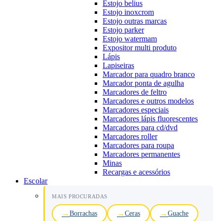
Estojo belius
Estojo inoxcrom
Estojo outras marcas
Estojo parker
Estojo watermam
Expositor multi produto
Lápis
Lapiseiras
Marcador para quadro branco
Marcador ponta de agulha
Marcadores de feltro
Marcadores e outros modelos
Marcadores especiais
Marcadores lápis fluorescentes
Marcadores para cd/dvd
Marcadores roller
Marcadores para roupa
Marcadores permanentes
Minas
Recargas e acessórios
Escolar
MAIS PROCURADAS
Borrachas
Ceras
Guache