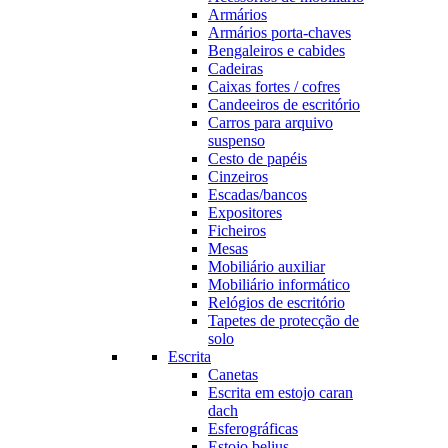
Armários
Armários porta-chaves
Bengaleiros e cabides
Cadeiras
Caixas fortes / cofres
Candeeiros de escritório
Carros para arquivo
suspenso
Cesto de papéis
Cinzeiros
Escadas/bancos
Expositores
Ficheiros
Mesas
Mobiliário auxiliar
Mobiliário informático
Relógios de escritório
Tapetes de protecção de
solo
Escrita
Canetas
Escrita em estojo caran
dach
Esferográficas
Estojo belius