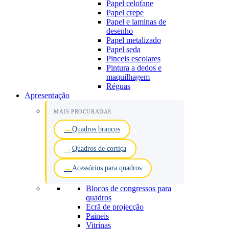
Papel celofane
Papel crepe
Papel e laminas de
desenho
Papel metalizado
Papel seda
Pinceis escolares
Pintura a dedos e
maquilhagem
Réguas
Apresentação
MAIS PROCURADAS
Quadros brancos
Quadros de cortiça
Acessórios para quadros
Blocos de congressos para
quadros
Ecrã de projecção
Paineis
Vitrinas