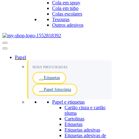
Cola em spray
Cola em tubo
Colas escolares
Tesouras
Outros adesivos
Menu
de
navegação
Papel
MAIS PROCURADAS
Etiquetas
Papel fotocópia
Papel e etiquetas
Cartão cinza e cartão
pluma
Cartolinas
Etiquetas
Etiquetas adesivas
Etiquetas adesivas de