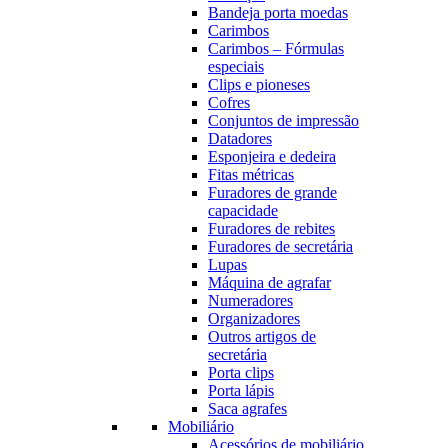
Bandeja porta moedas
Carimbos
Carimbos – Fórmulas
especiais
Clips e pioneses
Cofres
Conjuntos de impressão
Datadores
Esponjeira e dedeira
Fitas métricas
Furadores de grande
capacidade
Furadores de rebites
Furadores de secretária
Lupas
Máquina de agrafar
Numeradores
Organizadores
Outros artigos de
secretária
Porta clips
Porta lápis
Saca agrafes
Mobiliário
Acessórios de mobiliário