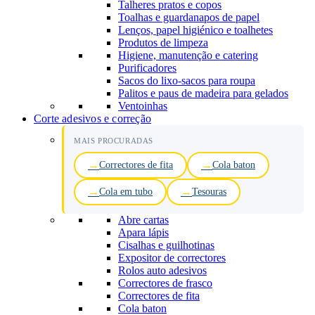
Talheres pratos e copos
Toalhas e guardanapos de papel
Lenços, papel higiénico e toalhetes
Produtos de limpeza
Higiene, manutenção e catering
Purificadores
Sacos do lixo-sacos para roupa
Palitos e paus de madeira para gelados
Ventoinhas
Corte adesivos e correção
MAIS PROCURADAS
Correctores de fita
Cola baton
Cola em tubo
Tesouras
Abre cartas
Apara lápis
Cisalhas e guilhotinas
Expositor de correctores
Rolos auto adesivos
Correctores de frasco
Correctores de fita
Cola baton