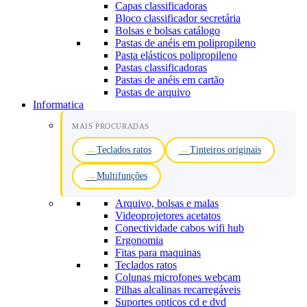
Capas classificadoras
Bloco classificador secretária
Bolsas e bolsas catálogo
Pastas de anéis em polipropileno
Pasta elásticos polipropileno
Pastas classificadoras
Pastas de anéis em cartão
Pastas de arquivo
Informatica
MAIS PROCURADAS
Teclados ratos
Tinteiros originais
Multifunções
Arquivo, bolsas e malas
Videoprojetores acetatos
Conectividade cabos wifi hub
Ergonomia
Fitas para maquinas
Teclados ratos
Colunas microfones webcam
Pilhas alcalinas recarregáveis
Suportes opticos cd e dvd