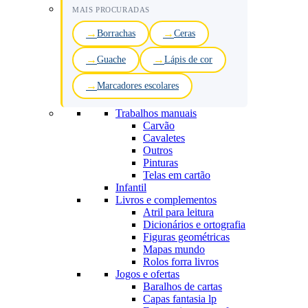
MAIS PROCURADAS
Borrachas
Ceras
Guache
Lápis de cor
Marcadores escolares
Trabalhos manuais
Carvão
Cavaletes
Outros
Pinturas
Telas em cartão
Infantil
Livros e complementos
Atril para leitura
Dicionários e ortografia
Figuras geométricas
Mapas mundo
Rolos forra livros
Jogos e ofertas
Baralhos de cartas
Capas fantasia lp