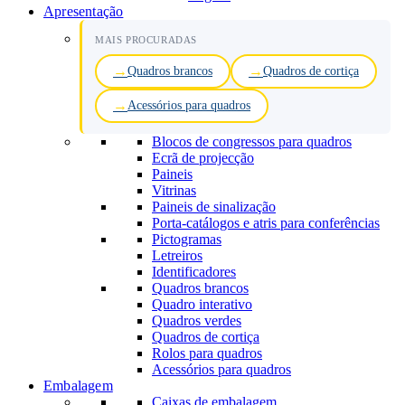
Apresentação
MAIS PROCURADAS
Quadros brancos
Quadros de cortiça
Acessórios para quadros
Blocos de congressos para quadros
Ecrã de projecção
Paineis
Vitrinas
Paineis de sinalização
Porta-catálogos e atris para conferências
Pictogramas
Letreiros
Identificadores
Quadros brancos
Quadro interativo
Quadros verdes
Quadros de cortiça
Rolos para quadros
Acessórios para quadros
Embalagem
Caixas de embalagem