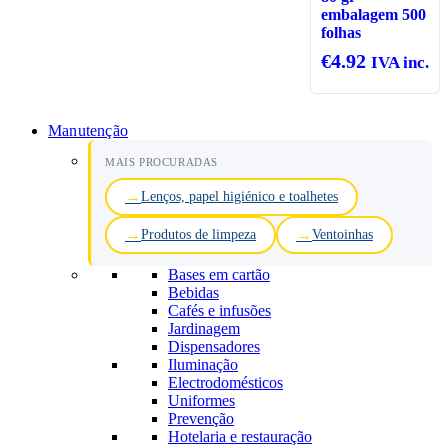
embalagem 500
folhas
€
4.92
IVA inc.
Manutenção
MAIS PROCURADAS
Lenços, papel higiénico e toalhetes
Produtos de limpeza
Ventoinhas
Bases em cartão
Bebidas
Cafés e infusões
Jardinagem
Dispensadores
Iluminação
Electrodomésticos
Uniformes
Prevenção
Hotelaria e restauração