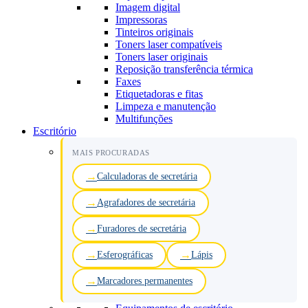
Imagem digital
Impressoras
Tinteiros originais
Toners laser compatíveis
Toners laser originais
Reposição transferência térmica
Faxes
Etiquetadoras e fitas
Limpeza e manutenção
Multifunções
Escritório
MAIS PROCURADAS
Calculadoras de secretária
Agrafadores de secretária
Furadores de secretária
Esferográficas
Lápis
Marcadores permanentes