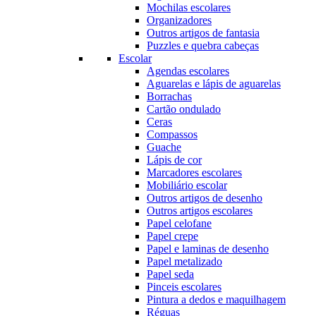
Mochilas escolares
Organizadores
Outros artigos de fantasia
Puzzles e quebra cabeças
Escolar
Agendas escolares
Aguarelas e lápis de aguarelas
Borrachas
Cartão ondulado
Ceras
Compassos
Guache
Lápis de cor
Marcadores escolares
Mobiliário escolar
Outros artigos de desenho
Outros artigos escolares
Papel celofane
Papel crepe
Papel e laminas de desenho
Papel metalizado
Papel seda
Pinceis escolares
Pintura a dedos e maquilhagem
Réguas