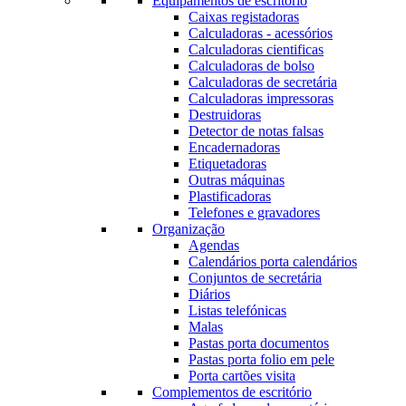
Equipamentos de escritório
Caixas registadoras
Calculadoras - acessórios
Calculadoras cientificas
Calculadoras de bolso
Calculadoras de secretária
Calculadoras impressoras
Destruidoras
Detector de notas falsas
Encadernadoras
Etiquetadoras
Outras máquinas
Plastificadoras
Telefones e gravadores
Organização
Agendas
Calendários porta calendários
Conjuntos de secretária
Diários
Listas telefónicas
Malas
Pastas porta documentos
Pastas porta folio em pele
Porta cartões visita
Complementos de escritório