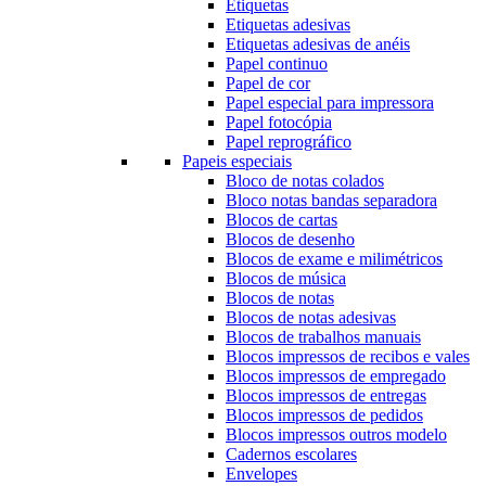
Etiquetas
Etiquetas adesivas
Etiquetas adesivas de anéis
Papel continuo
Papel de cor
Papel especial para impressora
Papel fotocópia
Papel reprográfico
Papeis especiais
Bloco de notas colados
Bloco notas bandas separadora
Blocos de cartas
Blocos de desenho
Blocos de exame e milimétricos
Blocos de música
Blocos de notas
Blocos de notas adesivas
Blocos de trabalhos manuais
Blocos impressos de recibos e vales
Blocos impressos de empregado
Blocos impressos de entregas
Blocos impressos de pedidos
Blocos impressos outros modelo
Cadernos escolares
Envelopes