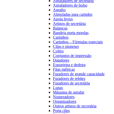
Agrafadores de secretária
Agrafadores de bolso
Agrafes
Almofadas para carimbo
Apoia livros
Artigos de secretária
Balanças
Bandeja porta moedas
Carimbos
Carimbos – Fórmulas especiais
Clips e pioneses
Cofres
Conjuntos de impressão
Datadores
Esponjeira e dedeira
Fitas métricas
Furadores de grande capacidade
Furadores de rebites
Furadores de secretária
Lupas
Máquina de agrafar
Numeradores
Organizadores
Outros artigos de secretária
Porta clips