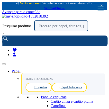
💨
Verão sem suar.
Ventoinhas em stock — envio em 48h.
×
Ver modelos →
Avançar para o conteúdo
Pesquisar produtos...
×
encomendar por telefone :
216 003 523
(chamada rede fixa nacional)
Papel
MAIS PROCURADAS
Etiquetas
Papel fotocópia
Papel e etiquetas
Cartão cinza e cartão pluma
Cartolinas