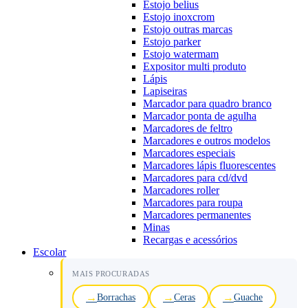
Estojo belius
Estojo inoxcrom
Estojo outras marcas
Estojo parker
Estojo watermam
Expositor multi produto
Lápis
Lapiseiras
Marcador para quadro branco
Marcador ponta de agulha
Marcadores de feltro
Marcadores e outros modelos
Marcadores especiais
Marcadores lápis fluorescentes
Marcadores para cd/dvd
Marcadores roller
Marcadores para roupa
Marcadores permanentes
Minas
Recargas e acessórios
Escolar
MAIS PROCURADAS
Borrachas
Ceras
Guache