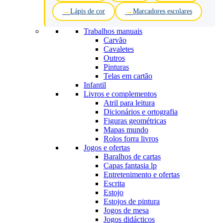
Lápis de cor
Marcadores escolares
Trabalhos manuais
Carvão
Cavaletes
Outros
Pinturas
Telas em cartão
Infantil
Livros e complementos
Atril para leitura
Dicionários e ortografia
Figuras geométricas
Mapas mundo
Rolos forra livros
Jogos e ofertas
Baralhos de cartas
Capas fantasia lp
Entretenimento e ofertas
Escrita
Estojo
Estojos de pintura
Jogos de mesa
Jogos didácticos