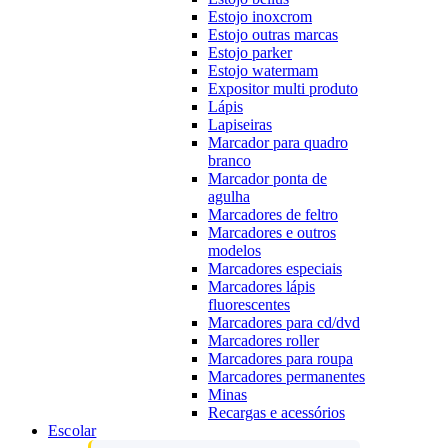
Estojo inoxcrom
Estojo outras marcas
Estojo parker
Estojo watermam
Expositor multi produto
Lápis
Lapiseiras
Marcador para quadro
branco
Marcador ponta de
agulha
Marcadores de feltro
Marcadores e outros
modelos
Marcadores especiais
Marcadores lápis
fluorescentes
Marcadores para cd/dvd
Marcadores roller
Marcadores para roupa
Marcadores permanentes
Minas
Recargas e acessórios
Escolar