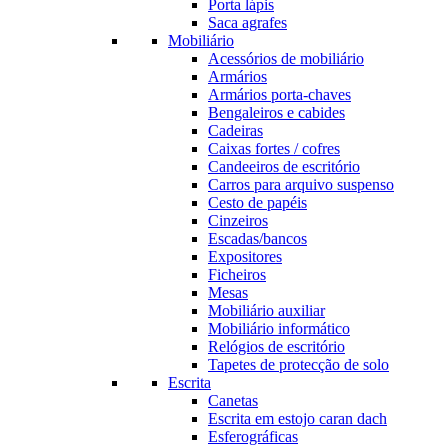
Porta lápis
Saca agrafes
Mobiliário
Acessórios de mobiliário
Armários
Armários porta-chaves
Bengaleiros e cabides
Cadeiras
Caixas fortes / cofres
Candeeiros de escritório
Carros para arquivo suspenso
Cesto de papéis
Cinzeiros
Escadas/bancos
Expositores
Ficheiros
Mesas
Mobiliário auxiliar
Mobiliário informático
Relógios de escritório
Tapetes de protecção de solo
Escrita
Canetas
Escrita em estojo caran dach
Esferográficas