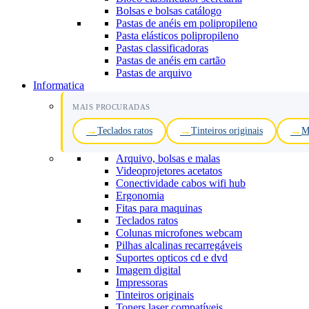
Bolsas e bolsas catálogo
Pastas de anéis em polipropileno
Pasta elásticos polipropileno
Pastas classificadoras
Pastas de anéis em cartão
Pastas de arquivo
Informatica
MAIS PROCURADAS
Teclados ratos
Tinteiros originais
M
Arquivo, bolsas e malas
Videoprojetores acetatos
Conectividade cabos wifi hub
Ergonomia
Fitas para maquinas
Teclados ratos
Colunas microfones webcam
Pilhas alcalinas recarregáveis
Suportes opticos cd e dvd
Imagem digital
Impressoras
Tinteiros originais
Toners laser compatíveis