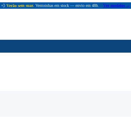
💨
Verão sem suar.
Ventoinhas em stock — envio em 48h.
Ver modelos →