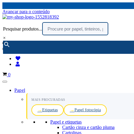
Avançar para o conteúdo
Pesquisar produtos...
×
encomendar por telefone :
216 003 523
(chamada rede fixa nacional)
Carrinho
0
Papel
MAIS PROCURADAS
Etiquetas
Papel fotocópia
Papel e etiquetas
Cartão cinza e cartão pluma
Cartolinas