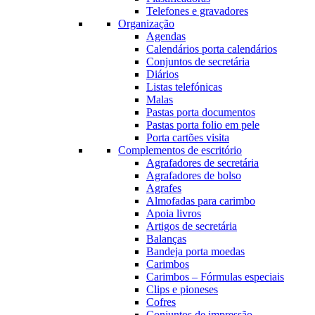
Telefones e gravadores
Organização
Agendas
Calendários porta calendários
Conjuntos de secretária
Diários
Listas telefónicas
Malas
Pastas porta documentos
Pastas porta folio em pele
Porta cartões visita
Complementos de escritório
Agrafadores de secretária
Agrafadores de bolso
Agrafes
Almofadas para carimbo
Apoia livros
Artigos de secretária
Balanças
Bandeja porta moedas
Carimbos
Carimbos – Fórmulas especiais
Clips e pioneses
Cofres
Conjuntos de impressão