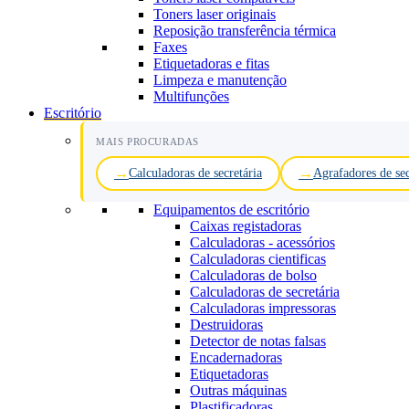
Toners laser originais
Reposição transferência térmica
Faxes
Etiquetadoras e fitas
Limpeza e manutenção
Multifunções
Escritório
MAIS PROCURADAS
Calculadoras de secretária
Agrafadores de sec
Equipamentos de escritório
Caixas registadoras
Calculadoras - acessórios
Calculadoras cientificas
Calculadoras de bolso
Calculadoras de secretária
Calculadoras impressoras
Destruidoras
Detector de notas falsas
Encadernadoras
Etiquetadoras
Outras máquinas
Plastificadoras