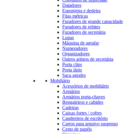
Datadores
Esponjeira e dedeira
Fitas métricas
Furadores de grande capacidade
Furadores de rebites
Furadores de secretária
Lupas
Máquina de agrafar
Numeradores
Organizadores
Outros artigos de secretária
Porta clips
Porta lápis
Saca agrafes
Mobiliário
Acessórios de mobiliário
Armários
Armários porta-chaves
Bengaleiros e cabides
Cadeiras
Caixas fortes / cofres
Candeeiros de escritório
Carros para arquivo suspenso
Cesto de papéis