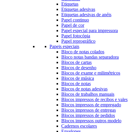
Etiquetas
Etiquetas adesivas
Etiquetas adesivas de anéis
Papel continuo
Papel de cor
Papel especial para impressora
Papel fotocópia
Papel reprográfico
Papeis especiais
Bloco de notas colados
Bloco notas bandas separadora
Blocos de cartas
Blocos de desenho
Blocos de exame e milimétricos
Blocos de música
Blocos de notas
Blocos de notas adesivas
Blocos de trabalhos manuais
Blocos impressos de recibos e vales
Blocos impressos de empregado
Blocos impressos de entregas
Blocos impressos de pedidos
Blocos impressos outros modelo
Cadernos escolares
Envelopes