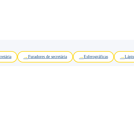
retária
Furadores de secretária
Esferográficas
Lápis