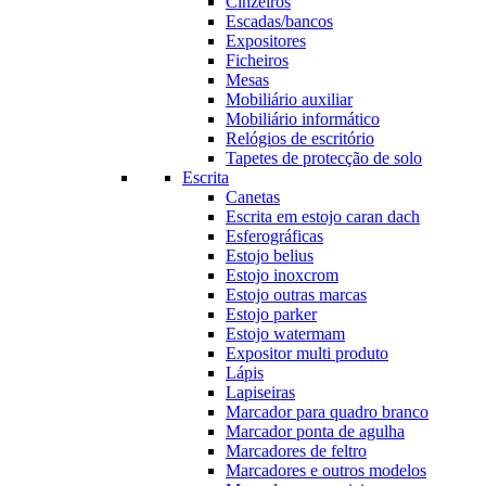
Cinzeiros
Escadas/bancos
Expositores
Ficheiros
Mesas
Mobiliário auxiliar
Mobiliário informático
Relógios de escritório
Tapetes de protecção de solo
Escrita
Canetas
Escrita em estojo caran dach
Esferográficas
Estojo belius
Estojo inoxcrom
Estojo outras marcas
Estojo parker
Estojo watermam
Expositor multi produto
Lápis
Lapiseiras
Marcador para quadro branco
Marcador ponta de agulha
Marcadores de feltro
Marcadores e outros modelos