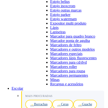
Estojo belius
Estojo inoxcrom
Estojo outras marcas
Estojo parker
Estojo watermam
Expositor multi produto
Lápis
Lapiseiras
Marcador para quadro branco
Marcador ponta de agulha
Marcadores de feltro
Marcadores e outros modelos
Marcadores especiais
Marcadores lápis fluorescentes
Marcadores para cd/dvd
Marcadores roller
Marcadores para roupa
Marcadores permanentes
Minas
Recargas e acessórios
Escolar
MAIS PROCURADAS
Borrachas
Ceras
Guache