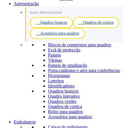
Apresentação
MAIS PROCURADAS
Quadros brancos
Quadros de cortiça
Acessórios para quadros
Blocos de congressos para quadros
Ecrã de projecção
Paineis
Vitrinas
Paineis de sinalização
Porta-catálogos e atris para conferências
Pictogramas
Letreiros
Identificadores
Quadros brancos
Quadro interativo
Quadros verdes
Quadros de cortiça
Rolos para quadros
Acessórios para quadros
Embalagem
Caixas de embalagem