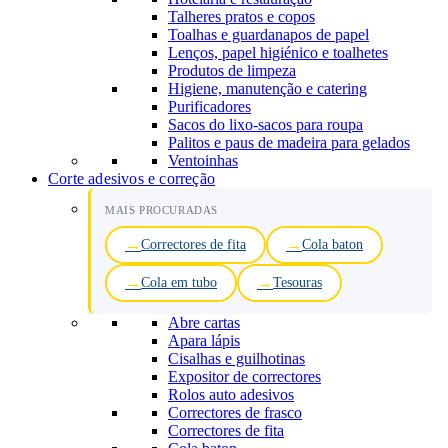
Talheres pratos e copos
Toalhas e guardanapos de papel
Lenços, papel higiénico e toalhetes
Produtos de limpeza
Higiene, manutenção e catering
Purificadores
Sacos do lixo-sacos para roupa
Palitos e paus de madeira para gelados
Ventoinhas
Corte adesivos e correção
MAIS PROCURADAS
Correctores de fita
Cola baton
Cola em tubo
Tesouras
Abre cartas
Apara lápis
Cisalhas e guilhotinas
Expositor de correctores
Rolos auto adesivos
Correctores de frasco
Correctores de fita