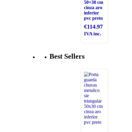
50×30 cm
cinza aro
inferior
pvc preto
€
114.97
IVA inc.
Best Sellers