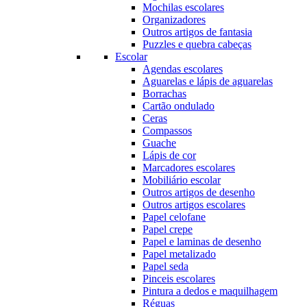
Mochilas escolares
Organizadores
Outros artigos de fantasia
Puzzles e quebra cabeças
Escolar
Agendas escolares
Aguarelas e lápis de aguarelas
Borrachas
Cartão ondulado
Ceras
Compassos
Guache
Lápis de cor
Marcadores escolares
Mobiliário escolar
Outros artigos de desenho
Outros artigos escolares
Papel celofane
Papel crepe
Papel e laminas de desenho
Papel metalizado
Papel seda
Pinceis escolares
Pintura a dedos e maquilhagem
Réguas