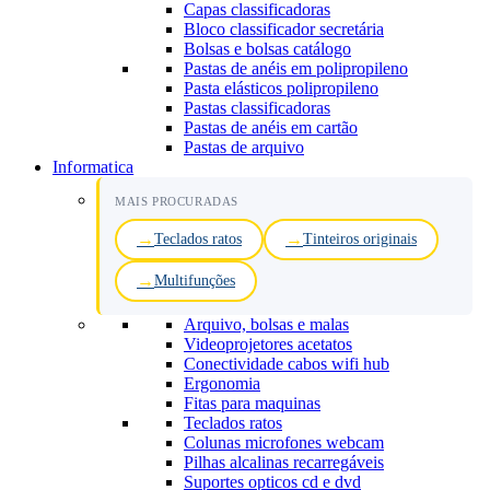
Capas classificadoras
Bloco classificador secretária
Bolsas e bolsas catálogo
Pastas de anéis em polipropileno
Pasta elásticos polipropileno
Pastas classificadoras
Pastas de anéis em cartão
Pastas de arquivo
Informatica
MAIS PROCURADAS
Teclados ratos
Tinteiros originais
Multifunções
Arquivo, bolsas e malas
Videoprojetores acetatos
Conectividade cabos wifi hub
Ergonomia
Fitas para maquinas
Teclados ratos
Colunas microfones webcam
Pilhas alcalinas recarregáveis
Suportes opticos cd e dvd