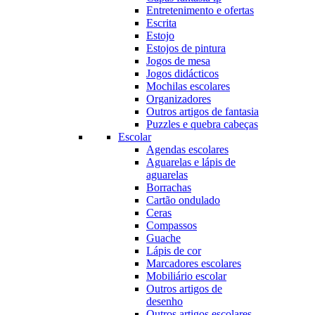
Entretenimento e ofertas
Escrita
Estojo
Estojos de pintura
Jogos de mesa
Jogos didácticos
Mochilas escolares
Organizadores
Outros artigos de fantasia
Puzzles e quebra cabeças
Escolar
Agendas escolares
Aguarelas e lápis de
aguarelas
Borrachas
Cartão ondulado
Ceras
Compassos
Guache
Lápis de cor
Marcadores escolares
Mobiliário escolar
Outros artigos de
desenho
Outros artigos escolares