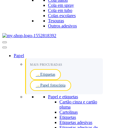
Cola baton
Cola em spray
Cola em tubo
Colas escolares
Tesouras
Outros adesivos
Menu
de
navegação
Papel
MAIS PROCURADAS
Etiquetas
Papel fotocópia
Papel e etiquetas
Cartão cinza e cartão
pluma
Cartolinas
Etiquetas
Etiquetas adesivas
Etiquetas adesivas de