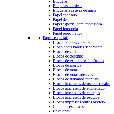
Etiquetas
Etiquetas adesivas
Etiquetas adesivas de anéis
Papel continuo
Papel de cor
Papel especial para impressora
Papel fotocópia
Papel reprográfico
Papeis especiais
Bloco de notas colados
Bloco notas bandas separadora
Blocos de cartas
Blocos de desenho
Blocos de exame e milimétricos
Blocos de música
Blocos de notas
Blocos de notas adesivas
Blocos de trabalhos manuais
Blocos impressos de recibos e vales
Blocos impressos de empregado
Blocos impressos de entregas
Blocos impressos de pedidos
Blocos impressos outros modelo
Cadernos escolares
Envelopes