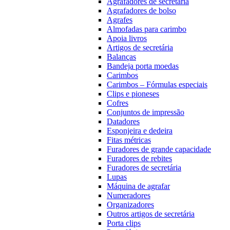
Agrafadores de secretária
Agrafadores de bolso
Agrafes
Almofadas para carimbo
Apoia livros
Artigos de secretária
Balanças
Bandeja porta moedas
Carimbos
Carimbos – Fórmulas especiais
Clips e pioneses
Cofres
Conjuntos de impressão
Datadores
Esponjeira e dedeira
Fitas métricas
Furadores de grande capacidade
Furadores de rebites
Furadores de secretária
Lupas
Máquina de agrafar
Numeradores
Organizadores
Outros artigos de secretária
Porta clips