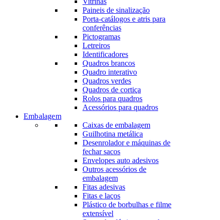
Vitrinas
Paineis de sinalização
Porta-catálogos e atris para
conferências
Pictogramas
Letreiros
Identificadores
Quadros brancos
Quadro interativo
Quadros verdes
Quadros de cortiça
Rolos para quadros
Acessórios para quadros
Embalagem
Caixas de embalagem
Guilhotina metálica
Desenrolador e máquinas de
fechar sacos
Envelopes auto adesivos
Outros acessórios de
embalagem
Fitas adesivas
Fitas e laços
Plástico de borbulhas e filme
extensível