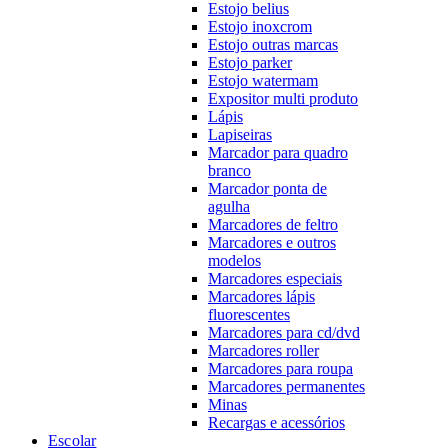
Estojo belius
Estojo inoxcrom
Estojo outras marcas
Estojo parker
Estojo watermam
Expositor multi produto
Lápis
Lapiseiras
Marcador para quadro
branco
Marcador ponta de
agulha
Marcadores de feltro
Marcadores e outros
modelos
Marcadores especiais
Marcadores lápis
fluorescentes
Marcadores para cd/dvd
Marcadores roller
Marcadores para roupa
Marcadores permanentes
Minas
Recargas e acessórios
Escolar