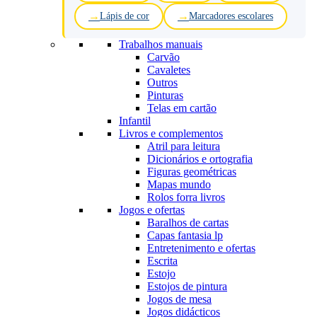
Lápis de cor
Marcadores escolares
Trabalhos manuais
Carvão
Cavaletes
Outros
Pinturas
Telas em cartão
Infantil
Livros e complementos
Atril para leitura
Dicionários e ortografia
Figuras geométricas
Mapas mundo
Rolos forra livros
Jogos e ofertas
Baralhos de cartas
Capas fantasia lp
Entretenimento e ofertas
Escrita
Estojo
Estojos de pintura
Jogos de mesa
Jogos didácticos