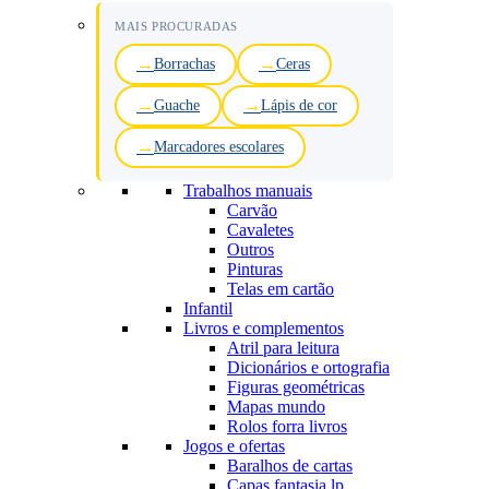
MAIS PROCURADAS
Borrachas
Ceras
Guache
Lápis de cor
Marcadores escolares
Trabalhos manuais
Carvão
Cavaletes
Outros
Pinturas
Telas em cartão
Infantil
Livros e complementos
Atril para leitura
Dicionários e ortografia
Figuras geométricas
Mapas mundo
Rolos forra livros
Jogos e ofertas
Baralhos de cartas
Capas fantasia lp