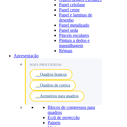
Papel celofane
Papel crepe
Papel e laminas de
desenho
Papel metalizado
Papel seda
Pinceis escolares
Pintura a dedos e
maquilhagem
Réguas
Apresentação
MAIS PROCURADAS
Quadros brancos
Quadros de cortiça
Acessórios para quadros
Blocos de congressos para
quadros
Ecrã de projecção
Paineis