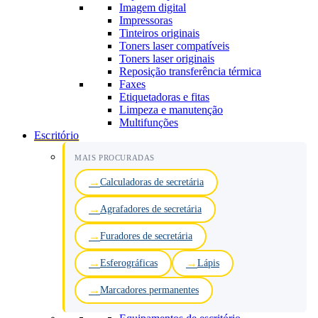
Imagem digital
Impressoras
Tinteiros originais
Toners laser compatíveis
Toners laser originais
Reposição transferência térmica
Faxes
Etiquetadoras e fitas
Limpeza e manutenção
Multifunções
Escritório
MAIS PROCURADAS
Calculadoras de secretária
Agrafadores de secretária
Furadores de secretária
Esferográficas
Lápis
Marcadores permanentes