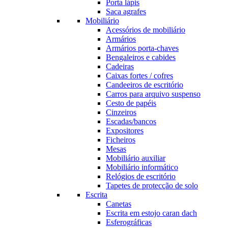
Porta lápis
Saca agrafes
Mobiliário
Acessórios de mobiliário
Armários
Armários porta-chaves
Bengaleiros e cabides
Cadeiras
Caixas fortes / cofres
Candeeiros de escritório
Carros para arquivo suspenso
Cesto de papéis
Cinzeiros
Escadas/bancos
Expositores
Ficheiros
Mesas
Mobiliário auxiliar
Mobiliário informático
Relógios de escritório
Tapetes de protecção de solo
Escrita
Canetas
Escrita em estojo caran dach
Esferográficas