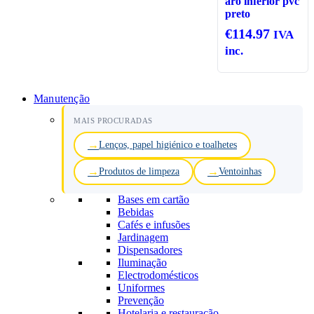
aro inferior pvc
preto
€
114.97
IVA
inc.
Manutenção
MAIS PROCURADAS
Lenços, papel higiénico e toalhetes
Produtos de limpeza
Ventoinhas
Bases em cartão
Bebidas
Cafés e infusões
Jardinagem
Dispensadores
Iluminação
Electrodomésticos
Uniformes
Prevenção
Hotelaria e restauração