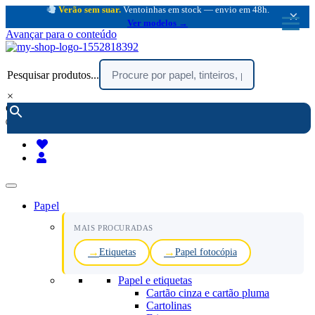
Verão sem suar.
Ventoinhas em stock — envio em 48h.
×
Ver modelos →
Avançar para o conteúdo
Pesquisar produtos...
×
encomendar por telefone :
216 003 523
(chamada rede fixa nacional)
Papel
MAIS PROCURADAS
Etiquetas
Papel fotocópia
Papel e etiquetas
Cartão cinza e cartão pluma
Cartolinas