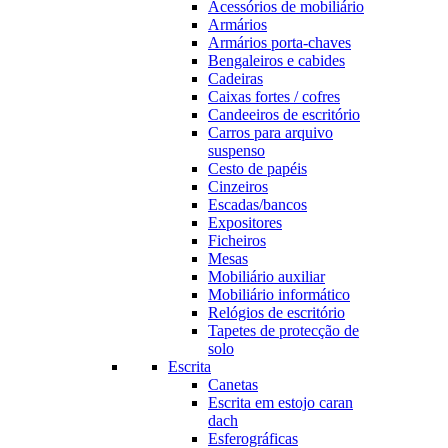
Acessórios de mobiliário
Armários
Armários porta-chaves
Bengaleiros e cabides
Cadeiras
Caixas fortes / cofres
Candeeiros de escritório
Carros para arquivo
suspenso
Cesto de papéis
Cinzeiros
Escadas/bancos
Expositores
Ficheiros
Mesas
Mobiliário auxiliar
Mobiliário informático
Relógios de escritório
Tapetes de protecção de
solo
Escrita
Canetas
Escrita em estojo caran
dach
Esferográficas