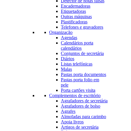
Detector de notas falsas
Encadernadoras
Etiquetadoras
Outras máquinas
Plastificadoras
Telefones e gravadores
Organização
Agendas
Calendários porta
calendários
Conjuntos de secretária
Diários
Listas telefónicas
Malas
Pastas porta documentos
Pastas porta folio em
pele
Porta cartões visita
Complementos de escritório
Agrafadores de secretária
Agrafadores de bolso
Agrafes
Almofadas para carimbo
Apoia livros
Artigos de secretária