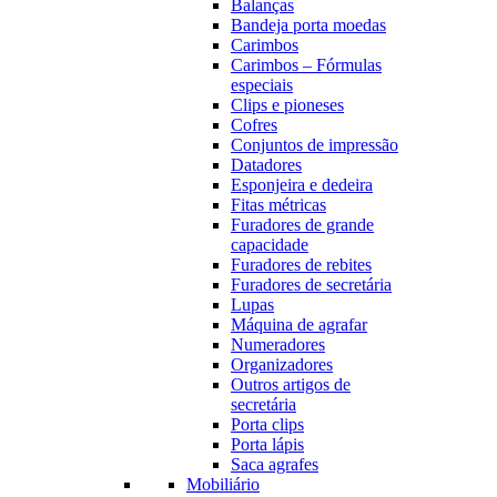
Balanças
Bandeja porta moedas
Carimbos
Carimbos – Fórmulas
especiais
Clips e pioneses
Cofres
Conjuntos de impressão
Datadores
Esponjeira e dedeira
Fitas métricas
Furadores de grande
capacidade
Furadores de rebites
Furadores de secretária
Lupas
Máquina de agrafar
Numeradores
Organizadores
Outros artigos de
secretária
Porta clips
Porta lápis
Saca agrafes
Mobiliário