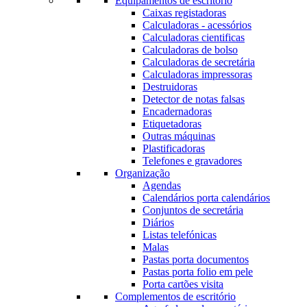
Equipamentos de escritório
Caixas registadoras
Calculadoras - acessórios
Calculadoras cientificas
Calculadoras de bolso
Calculadoras de secretária
Calculadoras impressoras
Destruidoras
Detector de notas falsas
Encadernadoras
Etiquetadoras
Outras máquinas
Plastificadoras
Telefones e gravadores
Organização
Agendas
Calendários porta calendários
Conjuntos de secretária
Diários
Listas telefónicas
Malas
Pastas porta documentos
Pastas porta folio em pele
Porta cartões visita
Complementos de escritório