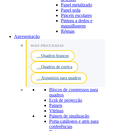
Papel metalizado
Papel seda
Pinceis escolares
Pintura a dedos e
maquilhagem
Réguas
Apresentação
MAIS PROCURADAS
Quadros brancos
Quadros de cortiça
Acessórios para quadros
Blocos de congressos para
quadros
Ecrã de projecção
Paineis
Vitrinas
Paineis de sinalização
Porta-catálogos e atris para
conferências