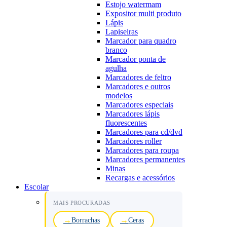
Estojo watermam
Expositor multi produto
Lápis
Lapiseiras
Marcador para quadro
branco
Marcador ponta de
agulha
Marcadores de feltro
Marcadores e outros
modelos
Marcadores especiais
Marcadores lápis
fluorescentes
Marcadores para cd/dvd
Marcadores roller
Marcadores para roupa
Marcadores permanentes
Minas
Recargas e acessórios
Escolar
MAIS PROCURADAS
Borrachas
Ceras