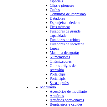
especiais
Clips e pioneses
Cofres
Conjuntos de impressão
Datadores
Esponjeira e dedeira
Fitas métricas
Furadores de grande
capacidade
Furadores de rebites
Furadores de secretária
Lupas
Máquina de agrafar
Numeradores
Organizadores
Outros artigos de
secretária
Porta clips
Porta lápis
Saca agrafes
Mobiliário
Acessórios de mobiliário
Armários
Armários porta-chaves
Bengaleiros e cabides