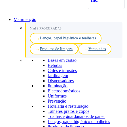
inc.
Manutenção
MAIS PROCURADAS
Lenços, papel higiénico e toalhetes
Produtos de limpeza
Ventoinhas
Bases em cartão
Bebidas
Cafés e infusões
Jardinagem
Dispensadores
Iluminação
Electrodomésticos
Uniformes
Prevenção
Hotelaria e restauração
Talheres pratos e copos
Toalhas e guardanapos de papel
Lenços, papel higiénico e toalhetes
Produtos de limpeza