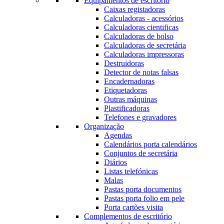
Equipamentos de escritório
Caixas registadoras
Calculadoras - acessórios
Calculadoras cientificas
Calculadoras de bolso
Calculadoras de secretária
Calculadoras impressoras
Destruidoras
Detector de notas falsas
Encadernadoras
Etiquetadoras
Outras máquinas
Plastificadoras
Telefones e gravadores
Organização
Agendas
Calendários porta calendários
Conjuntos de secretária
Diários
Listas telefónicas
Malas
Pastas porta documentos
Pastas porta folio em pele
Porta cartões visita
Complementos de escritório