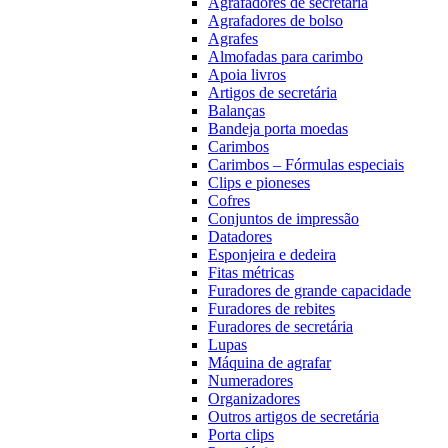
Agrafadores de secretária
Agrafadores de bolso
Agrafes
Almofadas para carimbo
Apoia livros
Artigos de secretária
Balanças
Bandeja porta moedas
Carimbos
Carimbos – Fórmulas especiais
Clips e pioneses
Cofres
Conjuntos de impressão
Datadores
Esponjeira e dedeira
Fitas métricas
Furadores de grande capacidade
Furadores de rebites
Furadores de secretária
Lupas
Máquina de agrafar
Numeradores
Organizadores
Outros artigos de secretária
Porta clips