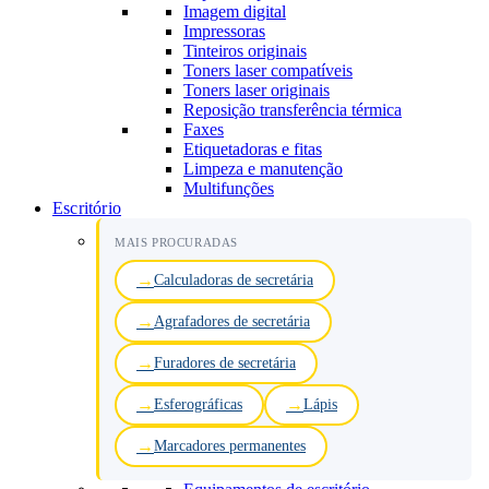
Imagem digital
Impressoras
Tinteiros originais
Toners laser compatíveis
Toners laser originais
Reposição transferência térmica
Faxes
Etiquetadoras e fitas
Limpeza e manutenção
Multifunções
Escritório
MAIS PROCURADAS
Calculadoras de secretária
Agrafadores de secretária
Furadores de secretária
Esferográficas
Lápis
Marcadores permanentes