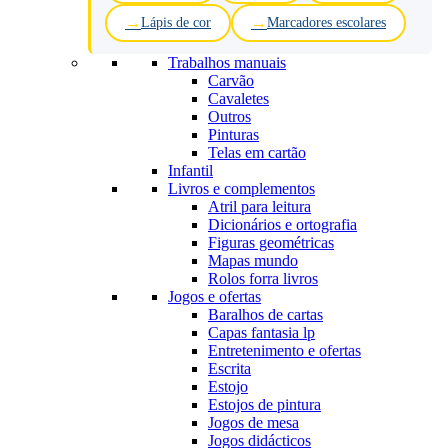
Lápis de cor
Marcadores escolares
Trabalhos manuais
Carvão
Cavaletes
Outros
Pinturas
Telas em cartão
Infantil
Livros e complementos
Atril para leitura
Dicionários e ortografia
Figuras geométricas
Mapas mundo
Rolos forra livros
Jogos e ofertas
Baralhos de cartas
Capas fantasia lp
Entretenimento e ofertas
Escrita
Estojo
Estojos de pintura
Jogos de mesa
Jogos didácticos