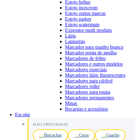
Estojo belius
Estojo inoxcrom
Estojo outras marcas
Estojo parker
Estojo watermam
Expositor multi produto
Lápis
Lapiseiras
Marcador para quadro branco
Marcador ponta de agulha
Marcadores de feltro
Marcadores e outros modelos
Marcadores especiais
Marcadores lápis fluorescentes
Marcadores para cd/dvd
Marcadores roller
Marcadores para roupa
Marcadores permanentes
Minas
Recargas e acessórios
Escolar
MAIS PROCURADAS
Borrachas
Ceras
Guache