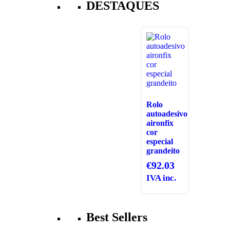
DESTAQUES
Rolo
autoadesivo
aironfix
cor
especial
grandeito
€
92.03
IVA inc.
Best Sellers