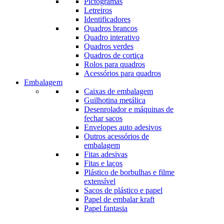
Pictogramas
Letreiros
Identificadores
Quadros brancos
Quadro interativo
Quadros verdes
Quadros de cortiça
Rolos para quadros
Acessórios para quadros
Embalagem
Caixas de embalagem
Guilhotina metálica
Desenrolador e máquinas de
fechar sacos
Envelopes auto adesivos
Outros acessórios de
embalagem
Fitas adesivas
Fitas e laços
Plástico de borbulhas e filme
extensível
Sacos de plástico e papel
Papel de embalar kraft
Papel fantasia