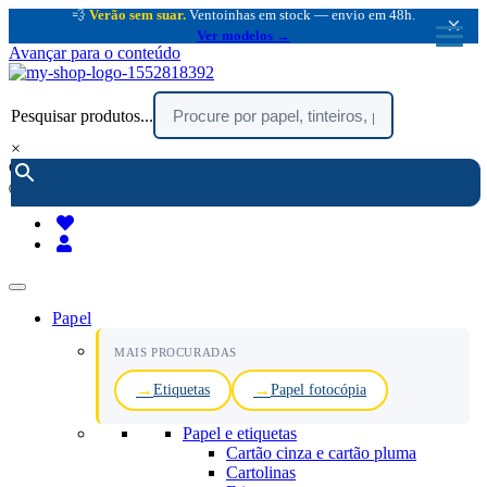
💨
Verão sem suar.
Ventoinhas em stock — envio em 48h.
×
Ver modelos →
Avançar para o conteúdo
Pesquisar produtos...
×
encomendar por telefone :
216 003 523
(chamada rede fixa nacional)
Papel
MAIS PROCURADAS
Etiquetas
Papel fotocópia
Papel e etiquetas
Cartão cinza e cartão pluma
Cartolinas