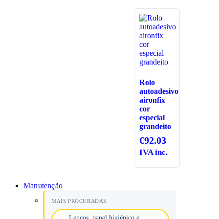
Rolo
autoadesivo
aironfix
cor
especial
grandeito
€
92.03
IVA inc.
Manutenção
MAIS PROCURADAS
Lenços, papel higiénico e