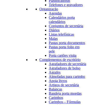
Plastificadoras
Telefones e gravadores
Organização
Agendas
Calendários porta
calendários
Conjuntos de secretária
Diários
Listas telefónicas
Malas
Pastas porta documentos
Pastas porta folio em
pele
Porta cartões visita
Complementos de escritório
Agrafadores de secretária
Agrafadores de bolso
Agrafes
Almofadas para carimbo
Apoia livros
Artigos de secretária
Balanças
Bandeja porta moedas
Carimbos
Carimbos – Fórmulas