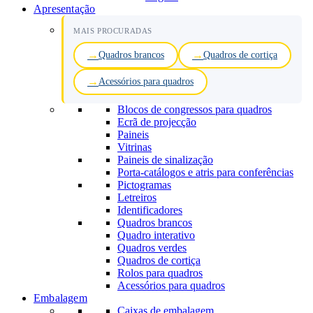
Apresentação
MAIS PROCURADAS
Quadros brancos
Quadros de cortiça
Acessórios para quadros
Blocos de congressos para quadros
Ecrã de projecção
Paineis
Vitrinas
Paineis de sinalização
Porta-catálogos e atris para conferências
Pictogramas
Letreiros
Identificadores
Quadros brancos
Quadro interativo
Quadros verdes
Quadros de cortiça
Rolos para quadros
Acessórios para quadros
Embalagem
Caixas de embalagem