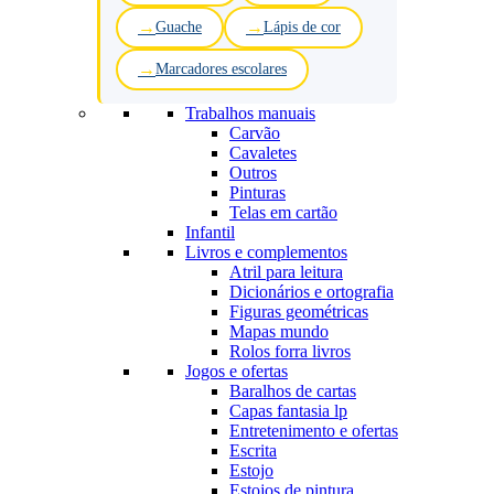
Guache
Lápis de cor
Marcadores escolares
Trabalhos manuais
Carvão
Cavaletes
Outros
Pinturas
Telas em cartão
Infantil
Livros e complementos
Atril para leitura
Dicionários e ortografia
Figuras geométricas
Mapas mundo
Rolos forra livros
Jogos e ofertas
Baralhos de cartas
Capas fantasia lp
Entretenimento e ofertas
Escrita
Estojo
Estojos de pintura