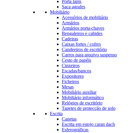
Porta lápis
Saca agrafes
Mobiliário
Acessórios de mobiliário
Armários
Armários porta-chaves
Bengaleiros e cabides
Cadeiras
Caixas fortes / cofres
Candeeiros de escritório
Carros para arquivo suspenso
Cesto de papéis
Cinzeiros
Escadas/bancos
Expositores
Ficheiros
Mesas
Mobiliário auxiliar
Mobiliário informático
Relógios de escritório
Tapetes de protecção de solo
Escrita
Canetas
Escrita em estojo caran dach
Esferográficas