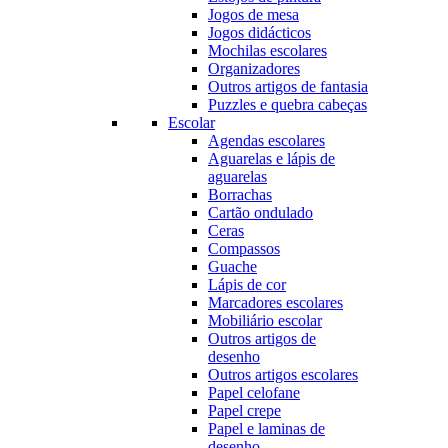
Jogos de mesa
Jogos didácticos
Mochilas escolares
Organizadores
Outros artigos de fantasia
Puzzles e quebra cabeças
Escolar
Agendas escolares
Aguarelas e lápis de
aguarelas
Borrachas
Cartão ondulado
Ceras
Compassos
Guache
Lápis de cor
Marcadores escolares
Mobiliário escolar
Outros artigos de
desenho
Outros artigos escolares
Papel celofane
Papel crepe
Papel e laminas de
desenho