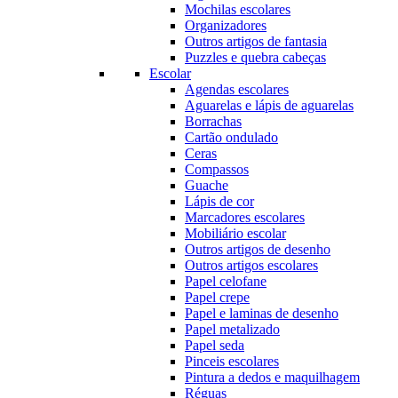
Mochilas escolares
Organizadores
Outros artigos de fantasia
Puzzles e quebra cabeças
Escolar
Agendas escolares
Aguarelas e lápis de aguarelas
Borrachas
Cartão ondulado
Ceras
Compassos
Guache
Lápis de cor
Marcadores escolares
Mobiliário escolar
Outros artigos de desenho
Outros artigos escolares
Papel celofane
Papel crepe
Papel e laminas de desenho
Papel metalizado
Papel seda
Pinceis escolares
Pintura a dedos e maquilhagem
Réguas