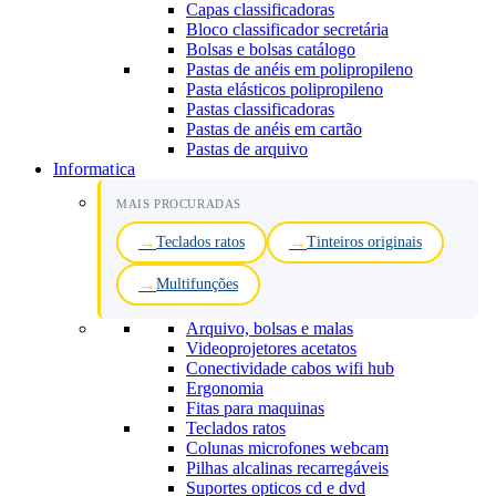
Capas classificadoras
Bloco classificador secretária
Bolsas e bolsas catálogo
Pastas de anéis em polipropileno
Pasta elásticos polipropileno
Pastas classificadoras
Pastas de anéis em cartão
Pastas de arquivo
Informatica
MAIS PROCURADAS
Teclados ratos
Tinteiros originais
Multifunções
Arquivo, bolsas e malas
Videoprojetores acetatos
Conectividade cabos wifi hub
Ergonomia
Fitas para maquinas
Teclados ratos
Colunas microfones webcam
Pilhas alcalinas recarregáveis
Suportes opticos cd e dvd