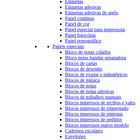
Etiquetas
Etiquetas adesivas
Etiquetas adesivas de anéis
Papel continuo
Papel de cor
Papel especial para impressora
Papel fotocópia
Papel reprográfico
Papeis especiais
Bloco de notas colados
Bloco notas bandas separadora
Blocos de cartas
Blocos de desenho
Blocos de exame e milimétricos
Blocos de música
Blocos de notas
Blocos de notas adesivas
Blocos de trabalhos manuais
Blocos impressos de recibos e vales
Blocos impressos de empregado
Blocos impressos de entregas
Blocos impressos de pedidos
Blocos impressos outros modelo
Cadernos escolares
Envelopes