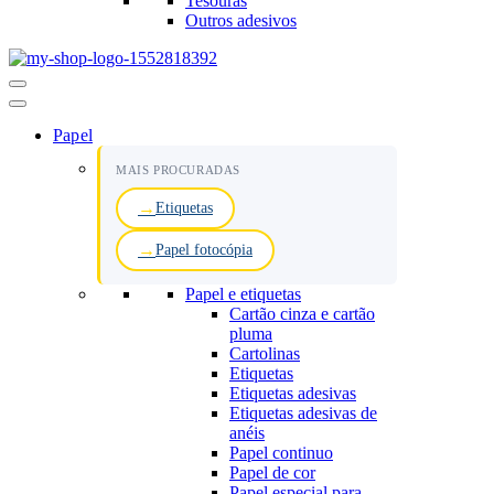
Tesouras
Outros adesivos
Menu
de
navegação
Papel
MAIS PROCURADAS
Etiquetas
Papel fotocópia
Papel e etiquetas
Cartão cinza e cartão
pluma
Cartolinas
Etiquetas
Etiquetas adesivas
Etiquetas adesivas de
anéis
Papel continuo
Papel de cor
Papel especial para