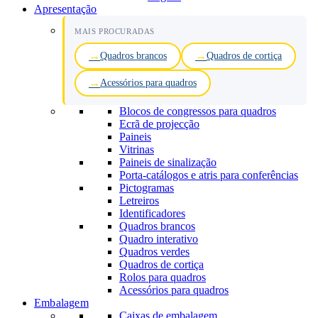
Apresentação
MAIS PROCURADAS
Quadros brancos
Quadros de cortiça
Acessórios para quadros
Blocos de congressos para quadros
Ecrã de projecção
Paineis
Vitrinas
Paineis de sinalização
Porta-catálogos e atris para conferências
Pictogramas
Letreiros
Identificadores
Quadros brancos
Quadro interativo
Quadros verdes
Quadros de cortiça
Rolos para quadros
Acessórios para quadros
Embalagem
Caixas de embalagem