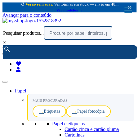
💨
Verão sem suar.
Ventoinhas em stock — envio em 48h.
×
Ver modelos →
Avançar para o conteúdo
Pesquisar produtos...
×
encomendar por telefone :
216 003 523
(chamada rede fixa nacional)
Papel
MAIS PROCURADAS
Etiquetas
Papel fotocópia
Papel e etiquetas
Cartão cinza e cartão pluma
Cartolinas