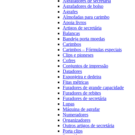
Agrafadores de secretária
Agrafadores de bolso
Agrafes
Almofadas para carimbo
Apoia livros
Artigos de secretária
Balanças
Bandeja porta moedas
Carimbos
Carimbos – Fórmulas especiais
Clips e pioneses
Cofres
Conjuntos de impressão
Datadores
Esponjeira e dedeira
Fitas métricas
Furadores de grande capacidade
Furadores de rebites
Furadores de secretária
Lupas
Máquina de agrafar
Numeradores
Organizadores
Outros artigos de secretária
Porta clips