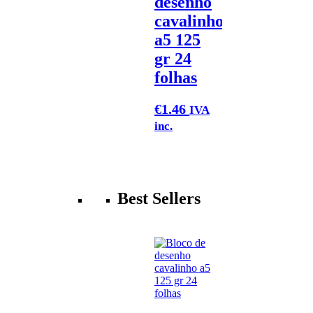
desenho
cavalinho
a5 125
gr 24
folhas
€
1.46
IVA
inc.
Best Sellers