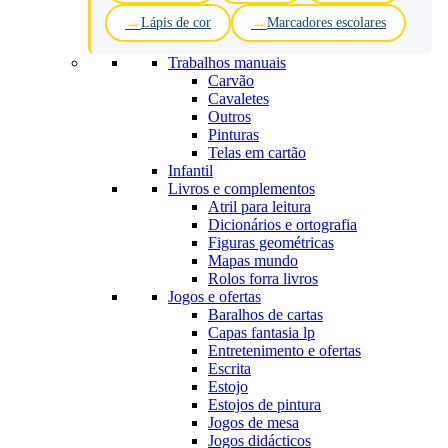
Lápis de cor
Marcadores escolares
Trabalhos manuais
Carvão
Cavaletes
Outros
Pinturas
Telas em cartão
Infantil
Livros e complementos
Atril para leitura
Dicionários e ortografia
Figuras geométricas
Mapas mundo
Rolos forra livros
Jogos e ofertas
Baralhos de cartas
Capas fantasia lp
Entretenimento e ofertas
Escrita
Estojo
Estojos de pintura
Jogos de mesa
Jogos didácticos