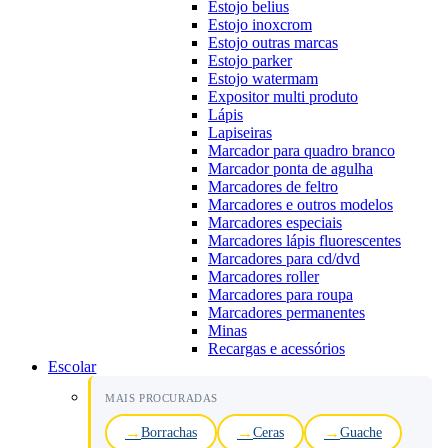
Estojo belius
Estojo inoxcrom
Estojo outras marcas
Estojo parker
Estojo watermam
Expositor multi produto
Lápis
Lapiseiras
Marcador para quadro branco
Marcador ponta de agulha
Marcadores de feltro
Marcadores e outros modelos
Marcadores especiais
Marcadores lápis fluorescentes
Marcadores para cd/dvd
Marcadores roller
Marcadores para roupa
Marcadores permanentes
Minas
Recargas e acessórios
Escolar
MAIS PROCURADAS
Borrachas
Ceras
Guache