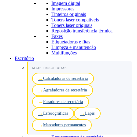
Imagem digital
Impressoras
Tinteiros originais
Toners laser compatíveis
Toners laser originais
Reposição transferência térmica
Faxes
Etiquetadoras e fitas
Limpeza e manutenção
Multifunções
Escritório
MAIS PROCURADAS
Calculadoras de secretária
Agrafadores de secretária
Furadores de secretária
Esferográficas
Lápis
Marcadores permanentes