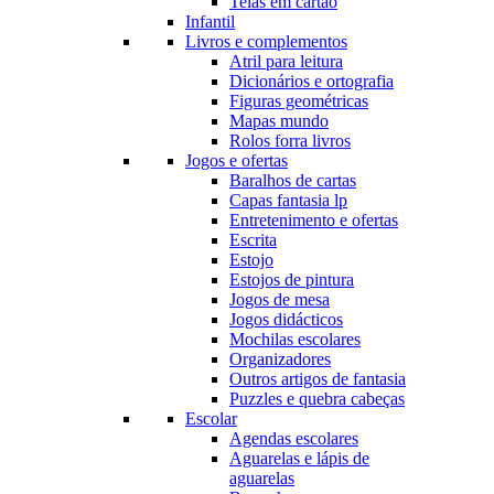
Telas em cartão
Infantil
Livros e complementos
Atril para leitura
Dicionários e ortografia
Figuras geométricas
Mapas mundo
Rolos forra livros
Jogos e ofertas
Baralhos de cartas
Capas fantasia lp
Entretenimento e ofertas
Escrita
Estojo
Estojos de pintura
Jogos de mesa
Jogos didácticos
Mochilas escolares
Organizadores
Outros artigos de fantasia
Puzzles e quebra cabeças
Escolar
Agendas escolares
Aguarelas e lápis de
aguarelas