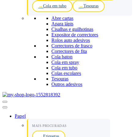
Cola em tubo
Tesouras
Abre cartas
Apara lápis
Cisalhas e guilhotinas
Expositor de correctores
Rolos auto adesivos
Correctores de frasco
Correctores de fita
Cola baton
Cola em spray
Cola em tubo
Colas escolares
Tesouras
Outros adesivos
Menu
de
navegação
Papel
MAIS PROCURADAS
Etiquetas