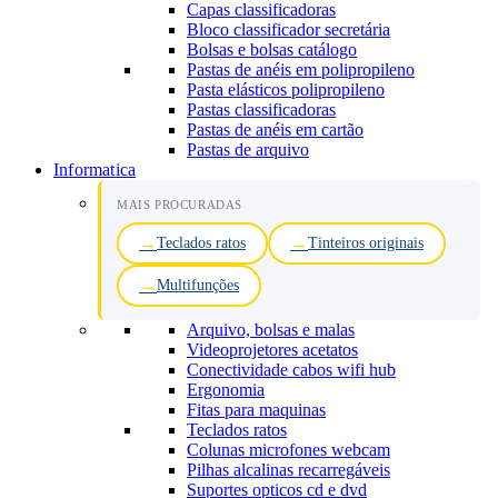
Capas classificadoras
Bloco classificador secretária
Bolsas e bolsas catálogo
Pastas de anéis em polipropileno
Pasta elásticos polipropileno
Pastas classificadoras
Pastas de anéis em cartão
Pastas de arquivo
Informatica
MAIS PROCURADAS
Teclados ratos
Tinteiros originais
Multifunções
Arquivo, bolsas e malas
Videoprojetores acetatos
Conectividade cabos wifi hub
Ergonomia
Fitas para maquinas
Teclados ratos
Colunas microfones webcam
Pilhas alcalinas recarregáveis
Suportes opticos cd e dvd