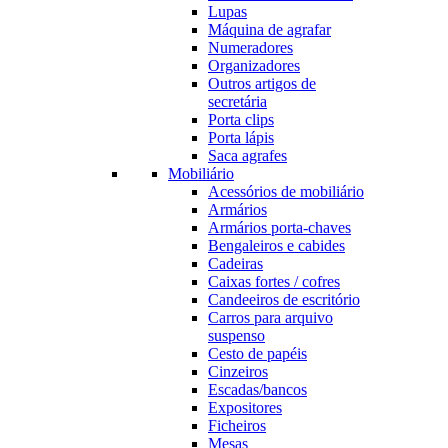
Lupas
Máquina de agrafar
Numeradores
Organizadores
Outros artigos de
secretária
Porta clips
Porta lápis
Saca agrafes
Mobiliário
Acessórios de mobiliário
Armários
Armários porta-chaves
Bengaleiros e cabides
Cadeiras
Caixas fortes / cofres
Candeeiros de escritório
Carros para arquivo
suspenso
Cesto de papéis
Cinzeiros
Escadas/bancos
Expositores
Ficheiros
Mesas