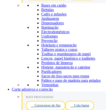
Bases em cartão
Bebidas
Cafés e infusões
Jardinagem
Dispensadores
Iluminação
Electrodomésticos
Uniformes
Prevenção
Hotelaria e restauração
Talheres pratos e copos
Toalhas e guardanapos de papel
Lenços, papel higiénico e toalhetes
Produtos de limpeza
Higiene, manutenção e catering
Purificadores
Sacos do lixo-sacos para roupa
Palitos e paus de madeira para gelados
Ventoinhas
Corte adesivos e correção
MAIS PROCURADAS
Correctores de fita
Cola baton