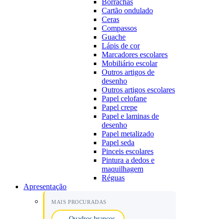
Borrachas
Cartão ondulado
Ceras
Compassos
Guache
Lápis de cor
Marcadores escolares
Mobiliário escolar
Outros artigos de
desenho
Outros artigos escolares
Papel celofane
Papel crepe
Papel e laminas de
desenho
Papel metalizado
Papel seda
Pinceis escolares
Pintura a dedos e
maquilhagem
Réguas
Apresentação
MAIS PROCURADAS
Quadros brancos