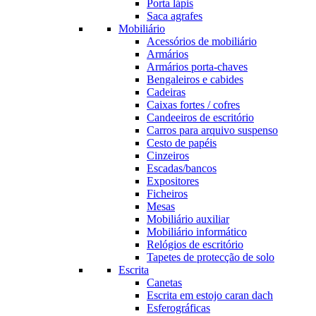
Porta lápis
Saca agrafes
Mobiliário
Acessórios de mobiliário
Armários
Armários porta-chaves
Bengaleiros e cabides
Cadeiras
Caixas fortes / cofres
Candeeiros de escritório
Carros para arquivo suspenso
Cesto de papéis
Cinzeiros
Escadas/bancos
Expositores
Ficheiros
Mesas
Mobiliário auxiliar
Mobiliário informático
Relógios de escritório
Tapetes de protecção de solo
Escrita
Canetas
Escrita em estojo caran dach
Esferográficas