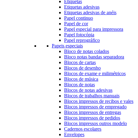
Etiquetas
Etiquetas adesivas
Etiquetas adesivas de anéis
Papel continuo
Papel de cor
Papel especial para impressora
Papel fotocópia
Papel reprográfico
Papeis especiais
Bloco de notas colados
Bloco notas bandas separadora
Blocos de cartas
Blocos de desenho
Blocos de exame e milimétricos
Blocos de música
Blocos de notas
Blocos de notas adesivas
Blocos de trabalhos manuais
Blocos impressos de recibos e vales
Blocos impressos de empregado
Blocos impressos de entregas
Blocos impressos de pedidos
Blocos impressos outros modelo
Cadernos escolares
Envelopes