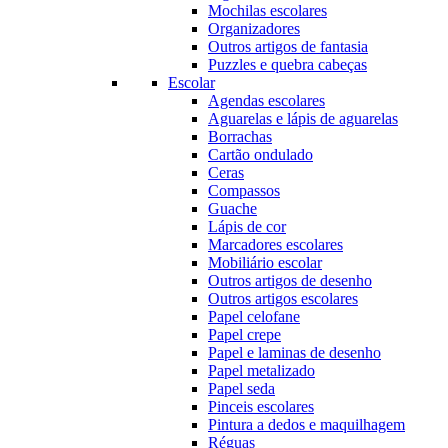
Mochilas escolares
Organizadores
Outros artigos de fantasia
Puzzles e quebra cabeças
Escolar
Agendas escolares
Aguarelas e lápis de aguarelas
Borrachas
Cartão ondulado
Ceras
Compassos
Guache
Lápis de cor
Marcadores escolares
Mobiliário escolar
Outros artigos de desenho
Outros artigos escolares
Papel celofane
Papel crepe
Papel e laminas de desenho
Papel metalizado
Papel seda
Pinceis escolares
Pintura a dedos e maquilhagem
Réguas