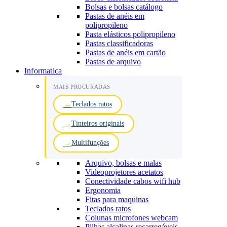
Bolsas e bolsas catálogo
Pastas de anéis em
polipropileno
Pasta elásticos polipropileno
Pastas classificadoras
Pastas de anéis em cartão
Pastas de arquivo
Informatica
MAIS PROCURADAS
Teclados ratos
Tinteiros originais
Multifunções
Arquivo, bolsas e malas
Videoprojetores acetatos
Conectividade cabos wifi hub
Ergonomia
Fitas para maquinas
Teclados ratos
Colunas microfones webcam
Pilhas alcalinas recarregáveis