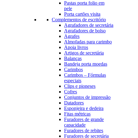
Pastas porta folio em
pele
Porta cartões visita
Complementos de escritório
Agrafadores de secretária
Agrafadores de bolso
Agrafes
Almofadas para carimbo
Apoia livros
Artigos de secretária
Balanças
Bandeja porta moedas
Carimbos
Carimbos – Fórmulas
especiais
Clips e pioneses
Cofres
Conjuntos de impressão
Datadores
Esponjeira e dedeira
Fitas métricas
Furadores de grande
capacidade
Furadores de rebites
Furadores de secretária