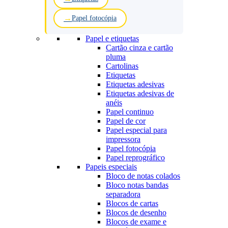
Papel fotocópia
Papel e etiquetas
Cartão cinza e cartão
pluma
Cartolinas
Etiquetas
Etiquetas adesivas
Etiquetas adesivas de
anéis
Papel continuo
Papel de cor
Papel especial para
impressora
Papel fotocópia
Papel reprográfico
Papeis especiais
Bloco de notas colados
Bloco notas bandas
separadora
Blocos de cartas
Blocos de desenho
Blocos de exame e