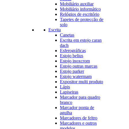
Mobiliário auxiliar
Mobiliário informático
Relógios de escritório
Tapetes de protecção de
solo
Escrita
Canetas
Escrita em estojo caran
dach
Esferográficas
Estojo belius
Estojo inoxcrom
Estojo outras marcas
Estojo parker
Estojo watermam
Expositor multi produto
Lápis
Lapiseiras
Marcador para quadro
branco
Marcador ponta de
agulha
Marcadores de feltro
Marcadores e outros
modelos