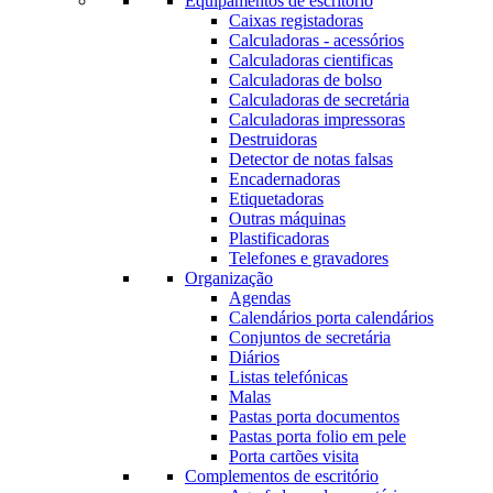
Equipamentos de escritório
Caixas registadoras
Calculadoras - acessórios
Calculadoras cientificas
Calculadoras de bolso
Calculadoras de secretária
Calculadoras impressoras
Destruidoras
Detector de notas falsas
Encadernadoras
Etiquetadoras
Outras máquinas
Plastificadoras
Telefones e gravadores
Organização
Agendas
Calendários porta calendários
Conjuntos de secretária
Diários
Listas telefónicas
Malas
Pastas porta documentos
Pastas porta folio em pele
Porta cartões visita
Complementos de escritório