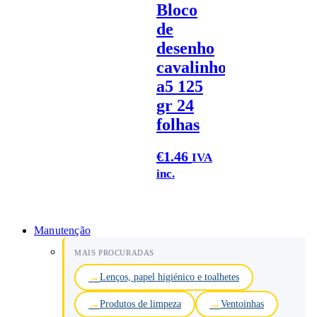
Bloco
de
desenho
cavalinho
a5 125
gr 24
folhas
€
1.46
IVA
inc.
Manutenção
MAIS PROCURADAS
Lenços, papel higiénico e toalhetes
Produtos de limpeza
Ventoinhas