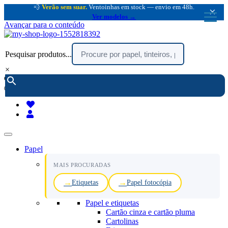
💨
Verão sem suar.
Ventoinhas em stock — envio em 48h.
×
Ver modelos →
Avançar para o conteúdo
Pesquisar produtos...
×
encomendar por telefone :
216 003 523
(chamada rede fixa nacional)
Papel
MAIS PROCURADAS
Etiquetas
Papel fotocópia
Papel e etiquetas
Cartão cinza e cartão pluma
Cartolinas