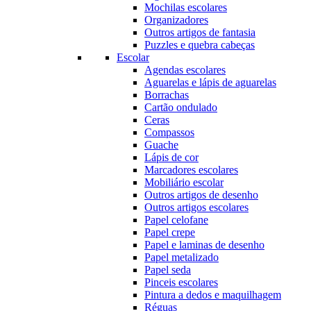
Mochilas escolares
Organizadores
Outros artigos de fantasia
Puzzles e quebra cabeças
Escolar
Agendas escolares
Aguarelas e lápis de aguarelas
Borrachas
Cartão ondulado
Ceras
Compassos
Guache
Lápis de cor
Marcadores escolares
Mobiliário escolar
Outros artigos de desenho
Outros artigos escolares
Papel celofane
Papel crepe
Papel e laminas de desenho
Papel metalizado
Papel seda
Pinceis escolares
Pintura a dedos e maquilhagem
Réguas