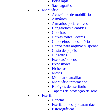
Porta lápis
Saca agrafes
Mobiliário
Acessórios de mobiliário
Armários
Armários porta-chaves
Bengaleiros e cabides
Cadeiras
Caixas fortes / cofres
Candeeiros de escritório
Carros para arquivo suspenso
Cesto de papéis
Cinzeiros
Escadas/bancos
Expositores
Ficheiros
Mesas
Mobiliário auxiliar
Mobiliário informático
Relógios de escritório
Tapetes de protecção de solo
Escrita
Canetas
Escrita em estojo caran dach
Esferográficas