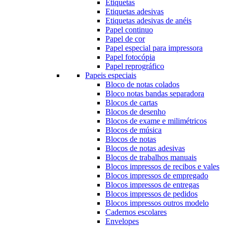
Etiquetas
Etiquetas adesivas
Etiquetas adesivas de anéis
Papel continuo
Papel de cor
Papel especial para impressora
Papel fotocópia
Papel reprográfico
Papeis especiais
Bloco de notas colados
Bloco notas bandas separadora
Blocos de cartas
Blocos de desenho
Blocos de exame e milimétricos
Blocos de música
Blocos de notas
Blocos de notas adesivas
Blocos de trabalhos manuais
Blocos impressos de recibos e vales
Blocos impressos de empregado
Blocos impressos de entregas
Blocos impressos de pedidos
Blocos impressos outros modelo
Cadernos escolares
Envelopes