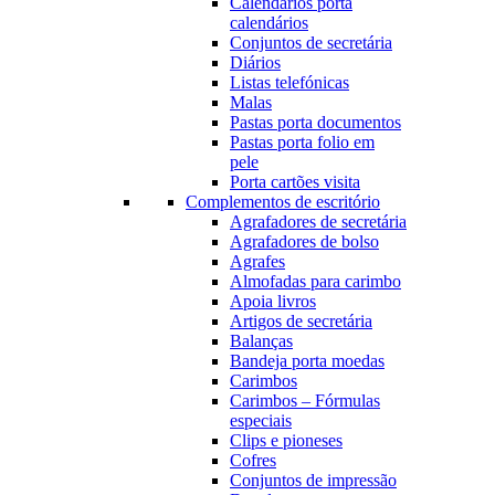
Calendários porta
calendários
Conjuntos de secretária
Diários
Listas telefónicas
Malas
Pastas porta documentos
Pastas porta folio em
pele
Porta cartões visita
Complementos de escritório
Agrafadores de secretária
Agrafadores de bolso
Agrafes
Almofadas para carimbo
Apoia livros
Artigos de secretária
Balanças
Bandeja porta moedas
Carimbos
Carimbos – Fórmulas
especiais
Clips e pioneses
Cofres
Conjuntos de impressão