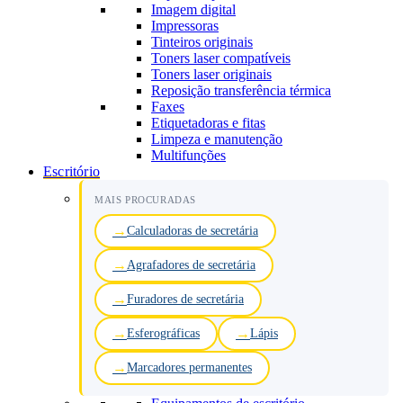
Imagem digital
Impressoras
Tinteiros originais
Toners laser compatíveis
Toners laser originais
Reposição transferência térmica
Faxes
Etiquetadoras e fitas
Limpeza e manutenção
Multifunções
Escritório
MAIS PROCURADAS
Calculadoras de secretária
Agrafadores de secretária
Furadores de secretária
Esferográficas
Lápis
Marcadores permanentes