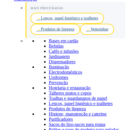
MAIS PROCURADAS
Lenços, papel higiénico e toalhetes
Produtos de limpeza
Ventoinhas
Bases em cartão
Bebidas
Cafés e infusões
Jardinagem
Dispensadores
Iluminação
Electrodomésticos
Uniformes
Prevenção
Hotelaria e restauração
Talheres pratos e copos
Toalhas e guardanapos de papel
Lenços, papel higiénico e toalhetes
Produtos de limpeza
Higiene, manutenção e catering
Purificadores
Sacos do lixo-sacos para roupa
Palitos e paus de madeira para gelados