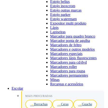
Estojo belius
Estojo inoxcrom
Estojo outras marcas
Estojo parker
Estojo watermam
Expositor multi produto
Lápis
Lapiseiras
Marcador para quadro branco
Marcador ponta de agulha
Marcadores de feltro
Marcadores e outros modelos
Marcadores especiais
Marcadores lápis fluorescentes
Marcadores para cd/dvd
Marcadores roller
Marcadores para roupa
Marcadores permanentes
Minas
Recargas e acessórios
Escolar
MAIS PROCURADAS
Borrachas
Ceras
Guache