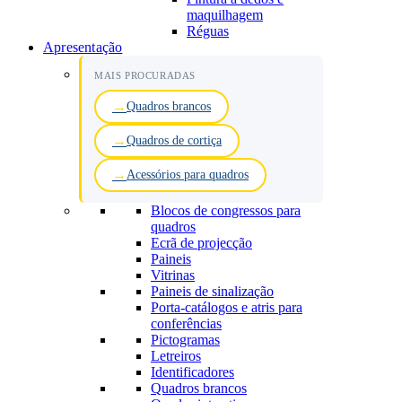
maquilhagem
Réguas
Apresentação
MAIS PROCURADAS
Quadros brancos
Quadros de cortiça
Acessórios para quadros
Blocos de congressos para
quadros
Ecrã de projecção
Paineis
Vitrinas
Paineis de sinalização
Porta-catálogos e atris para
conferências
Pictogramas
Letreiros
Identificadores
Quadros brancos