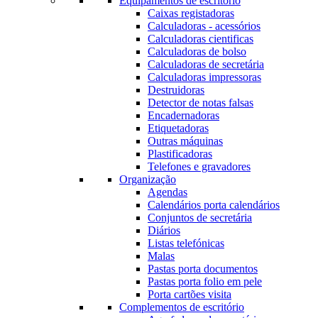
Equipamentos de escritório
Caixas registadoras
Calculadoras - acessórios
Calculadoras cientificas
Calculadoras de bolso
Calculadoras de secretária
Calculadoras impressoras
Destruidoras
Detector de notas falsas
Encadernadoras
Etiquetadoras
Outras máquinas
Plastificadoras
Telefones e gravadores
Organização
Agendas
Calendários porta calendários
Conjuntos de secretária
Diários
Listas telefónicas
Malas
Pastas porta documentos
Pastas porta folio em pele
Porta cartões visita
Complementos de escritório