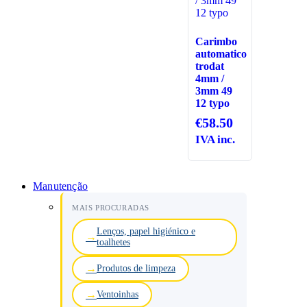
Carimbo
automatico
trodat
4mm /
3mm 49
12 typo
€
58.50
IVA inc.
Manutenção
MAIS PROCURADAS
Lenços, papel higiénico e
toalhetes
Produtos de limpeza
Ventoinhas