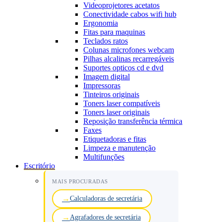
Videoprojetores acetatos
Conectividade cabos wifi hub
Ergonomia
Fitas para maquinas
Teclados ratos
Colunas microfones webcam
Pilhas alcalinas recarregáveis
Suportes opticos cd e dvd
Imagem digital
Impressoras
Tinteiros originais
Toners laser compatíveis
Toners laser originais
Reposição transferência térmica
Faxes
Etiquetadoras e fitas
Limpeza e manutenção
Multifunções
Escritório
MAIS PROCURADAS
Calculadoras de secretária
Agrafadores de secretária