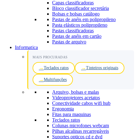
Capas classificadoras
Bloco classificador secretária
Bolsas e bolsas catálogo
Pastas de anéis em polipropileno
Pasta elásticos polipropileno
Pastas classificadoras
Pastas de anéis em cartão
Pastas de arquivo
Informatica
MAIS PROCURADAS
Teclados ratos
Tinteiros originais
Multifunções
Arquivo, bolsas e malas
Videoprojetores acetatos
Conectividade cabos wifi hub
Ergonomia
Fitas para maquinas
Teclados ratos
Colunas microfones webcam
Pilhas alcalinas recarregáveis
Suportes opticos cd e dvd