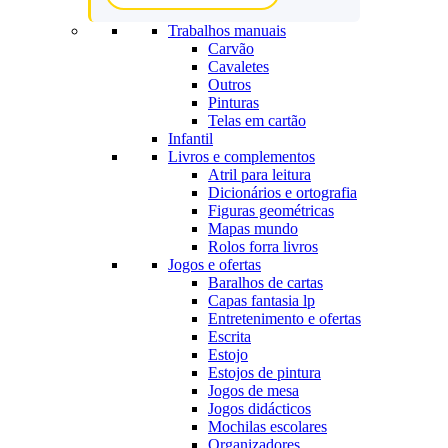
Trabalhos manuais
Carvão
Cavaletes
Outros
Pinturas
Telas em cartão
Infantil
Livros e complementos
Atril para leitura
Dicionários e ortografia
Figuras geométricas
Mapas mundo
Rolos forra livros
Jogos e ofertas
Baralhos de cartas
Capas fantasia lp
Entretenimento e ofertas
Escrita
Estojo
Estojos de pintura
Jogos de mesa
Jogos didácticos
Mochilas escolares
Organizadores