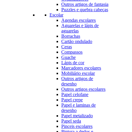
Outros artigos de fantasia
Puzzles e quebra cabeças
Escolar
Agendas escolares
Aguarelas e lápis de
aguarelas
Borrachas
Cartão ondulado
Ceras
Compassos
Guache
Lápis de cor
Marcadores escolares
Mobiliário escolar
Outros artigos de
desenho
Outros artigos escolares
Papel celofane
Papel crepe
Papel e laminas de
desenho
Papel metalizado
Papel seda
Pinceis escolares
Pintura a dedos e