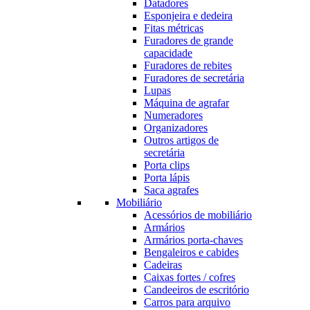
Datadores
Esponjeira e dedeira
Fitas métricas
Furadores de grande
capacidade
Furadores de rebites
Furadores de secretária
Lupas
Máquina de agrafar
Numeradores
Organizadores
Outros artigos de
secretária
Porta clips
Porta lápis
Saca agrafes
Mobiliário
Acessórios de mobiliário
Armários
Armários porta-chaves
Bengaleiros e cabides
Cadeiras
Caixas fortes / cofres
Candeeiros de escritório
Carros para arquivo