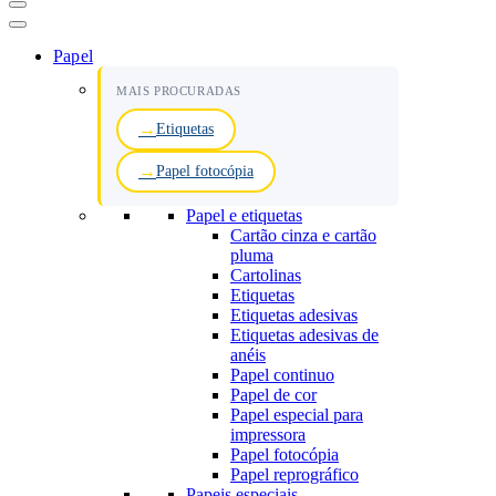
Menu
de
navegação
Papel
MAIS PROCURADAS
Etiquetas
Papel fotocópia
Papel e etiquetas
Cartão cinza e cartão
pluma
Cartolinas
Etiquetas
Etiquetas adesivas
Etiquetas adesivas de
anéis
Papel continuo
Papel de cor
Papel especial para
impressora
Papel fotocópia
Papel reprográfico
Papeis especiais