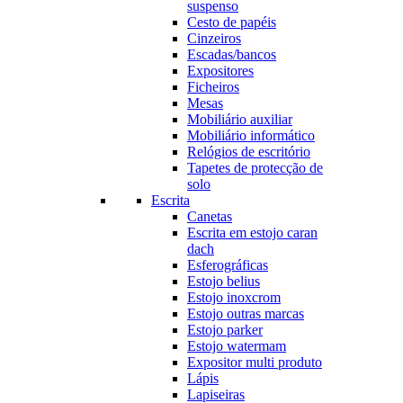
suspenso
Cesto de papéis
Cinzeiros
Escadas/bancos
Expositores
Ficheiros
Mesas
Mobiliário auxiliar
Mobiliário informático
Relógios de escritório
Tapetes de protecção de
solo
Escrita
Canetas
Escrita em estojo caran
dach
Esferográficas
Estojo belius
Estojo inoxcrom
Estojo outras marcas
Estojo parker
Estojo watermam
Expositor multi produto
Lápis
Lapiseiras