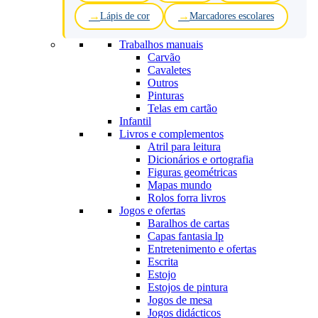
Lápis de cor
Marcadores escolares
Trabalhos manuais
Carvão
Cavaletes
Outros
Pinturas
Telas em cartão
Infantil
Livros e complementos
Atril para leitura
Dicionários e ortografia
Figuras geométricas
Mapas mundo
Rolos forra livros
Jogos e ofertas
Baralhos de cartas
Capas fantasia lp
Entretenimento e ofertas
Escrita
Estojo
Estojos de pintura
Jogos de mesa
Jogos didácticos