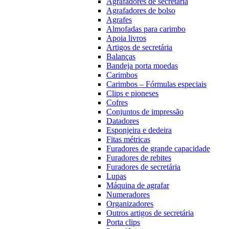
Agrafadores de secretária
Agrafadores de bolso
Agrafes
Almofadas para carimbo
Apoia livros
Artigos de secretária
Balanças
Bandeja porta moedas
Carimbos
Carimbos – Fórmulas especiais
Clips e pioneses
Cofres
Conjuntos de impressão
Datadores
Esponjeira e dedeira
Fitas métricas
Furadores de grande capacidade
Furadores de rebites
Furadores de secretária
Lupas
Máquina de agrafar
Numeradores
Organizadores
Outros artigos de secretária
Porta clips