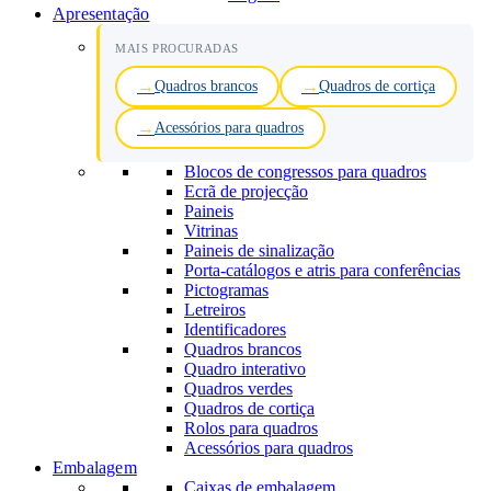
Apresentação
MAIS PROCURADAS
Quadros brancos
Quadros de cortiça
Acessórios para quadros
Blocos de congressos para quadros
Ecrã de projecção
Paineis
Vitrinas
Paineis de sinalização
Porta-catálogos e atris para conferências
Pictogramas
Letreiros
Identificadores
Quadros brancos
Quadro interativo
Quadros verdes
Quadros de cortiça
Rolos para quadros
Acessórios para quadros
Embalagem
Caixas de embalagem