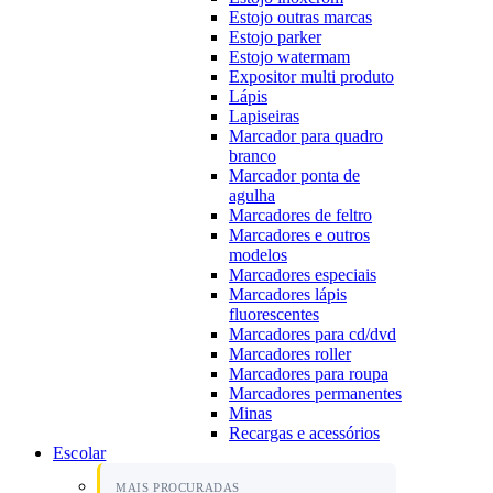
Estojo outras marcas
Estojo parker
Estojo watermam
Expositor multi produto
Lápis
Lapiseiras
Marcador para quadro
branco
Marcador ponta de
agulha
Marcadores de feltro
Marcadores e outros
modelos
Marcadores especiais
Marcadores lápis
fluorescentes
Marcadores para cd/dvd
Marcadores roller
Marcadores para roupa
Marcadores permanentes
Minas
Recargas e acessórios
Escolar
MAIS PROCURADAS