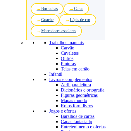
Borrachas
Ceras
Guache
Lápis de cor
Marcadores escolares
Trabalhos manuais
Carvão
Cavaletes
Outros
Pinturas
Telas em cartão
Infantil
Livros e complementos
Atril para leitura
Dicionários e ortografia
Figuras geométricas
Mapas mundo
Rolos forra livros
Jogos e ofertas
Baralhos de cartas
Capas fantasia lp
Entretenimento e ofertas