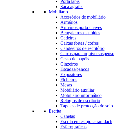
Porta lápis
Saca agrafes
Mobiliário
Acessórios de mobiliário
Armários
Armários porta-chaves
Bengaleiros e cabides
Cadeiras
Caixas fortes / cofres
Candeeiros de escritório
Carros para arquivo suspenso
Cesto de papéis
Cinzeiros
Escadas/bancos
Expositores
Ficheiros
Mesas
Mobiliário auxiliar
Mobiliário informático
Relógios de escritório
Tapetes de protecção de solo
Escrita
Canetas
Escrita em estojo caran dach
Esferográficas