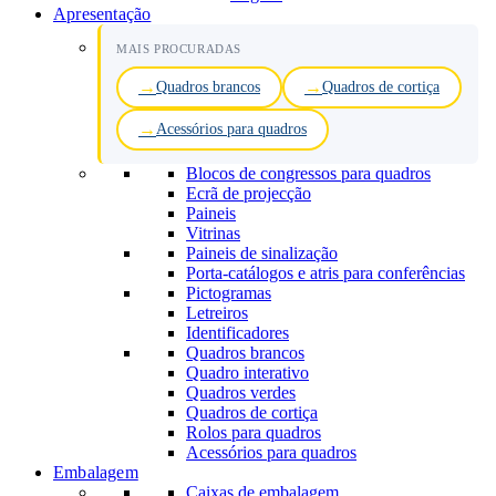
Apresentação
MAIS PROCURADAS
Quadros brancos
Quadros de cortiça
Acessórios para quadros
Blocos de congressos para quadros
Ecrã de projecção
Paineis
Vitrinas
Paineis de sinalização
Porta-catálogos e atris para conferências
Pictogramas
Letreiros
Identificadores
Quadros brancos
Quadro interativo
Quadros verdes
Quadros de cortiça
Rolos para quadros
Acessórios para quadros
Embalagem
Caixas de embalagem