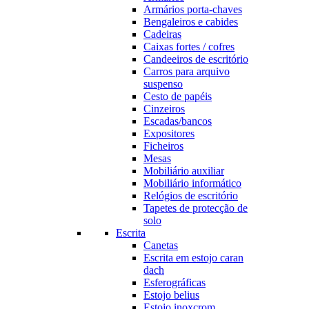
Armários porta-chaves
Bengaleiros e cabides
Cadeiras
Caixas fortes / cofres
Candeeiros de escritório
Carros para arquivo
suspenso
Cesto de papéis
Cinzeiros
Escadas/bancos
Expositores
Ficheiros
Mesas
Mobiliário auxiliar
Mobiliário informático
Relógios de escritório
Tapetes de protecção de
solo
Escrita
Canetas
Escrita em estojo caran
dach
Esferográficas
Estojo belius
Estojo inoxcrom