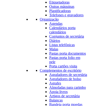
Etiquetadoras
Outras máquinas
Plastificadoras
Telefones e gravadores
Organização
Agendas
Calendários porta
calendários
Conjuntos de secretária
Diários
Listas telefónicas
Malas
Pastas porta documentos
Pastas porta folio em
pele
Porta cartões visita
Complementos de escritório
Agrafadores de secretária
Agrafadores de bolso
Agrafes
Almofadas para carimbo
Apoia livros
Artigos de secretária
Balanças
Bandeja porta moedas