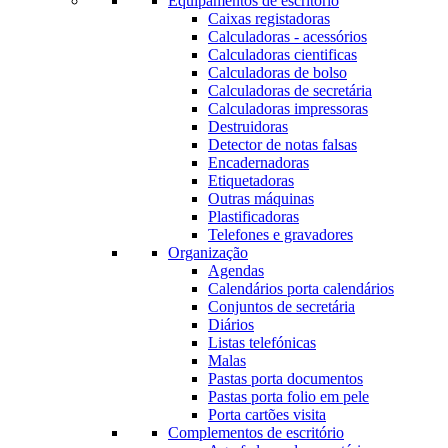
Equipamentos de escritório
Caixas registadoras
Calculadoras - acessórios
Calculadoras cientificas
Calculadoras de bolso
Calculadoras de secretária
Calculadoras impressoras
Destruidoras
Detector de notas falsas
Encadernadoras
Etiquetadoras
Outras máquinas
Plastificadoras
Telefones e gravadores
Organização
Agendas
Calendários porta calendários
Conjuntos de secretária
Diários
Listas telefónicas
Malas
Pastas porta documentos
Pastas porta folio em pele
Porta cartões visita
Complementos de escritório