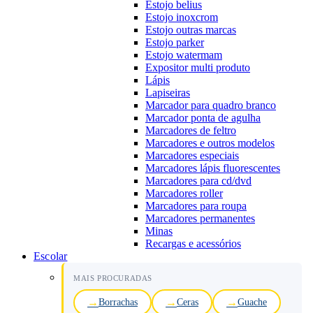
Estojo belius
Estojo inoxcrom
Estojo outras marcas
Estojo parker
Estojo watermam
Expositor multi produto
Lápis
Lapiseiras
Marcador para quadro branco
Marcador ponta de agulha
Marcadores de feltro
Marcadores e outros modelos
Marcadores especiais
Marcadores lápis fluorescentes
Marcadores para cd/dvd
Marcadores roller
Marcadores para roupa
Marcadores permanentes
Minas
Recargas e acessórios
Escolar
MAIS PROCURADAS
Borrachas
Ceras
Guache