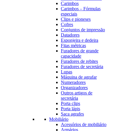
Carimbos
Carimbos – Fórmulas
especiais
Clips e pioneses
Cofres
Conjuntos de impressão
Datadores
Esponjeira e dedeira
Fitas métricas
Furadores de grande
capacidade
Furadores de rebites
Furadores de secretária
Lupas
Máquina de agrafar
Numeradores
Organizadores
Outros artigos de
secretária
Porta clips
Porta lápis
Saca agrafes
Mobiliário
Acessórios de mobiliário
Armários