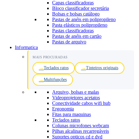
Capas classificadoras
Bloco classificador secretária
Bolsas e bolsas catálogo
Pastas de anéis em polipropileno
Pasta elásticos polipropileno
Pastas classificadoras
Pastas de anéis em cartão
Pastas de arquivo
Informatica
MAIS PROCURADAS
Teclados ratos
Tinteiros originais
Multifunções
Arquivo, bolsas e malas
Videoprojetores acetatos
Conectividade cabos wifi hub
Ergonomia
Fitas para maquinas
Teclados ratos
Colunas microfones webcam
Pilhas alcalinas recarregáveis
Suportes opticos cd e dvd