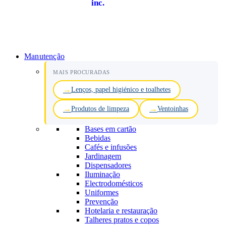
inc.
Manutenção
MAIS PROCURADAS
Lenços, papel higiénico e toalhetes
Produtos de limpeza
Ventoinhas
Bases em cartão
Bebidas
Cafés e infusões
Jardinagem
Dispensadores
Iluminação
Electrodomésticos
Uniformes
Prevenção
Hotelaria e restauração
Talheres pratos e copos