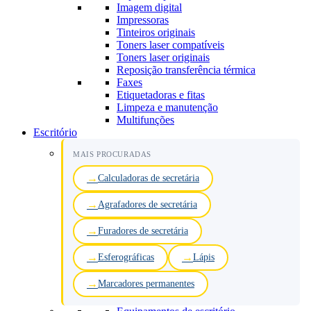
Imagem digital
Impressoras
Tinteiros originais
Toners laser compatíveis
Toners laser originais
Reposição transferência térmica
Faxes
Etiquetadoras e fitas
Limpeza e manutenção
Multifunções
Escritório
MAIS PROCURADAS
Calculadoras de secretária
Agrafadores de secretária
Furadores de secretária
Esferográficas
Lápis
Marcadores permanentes