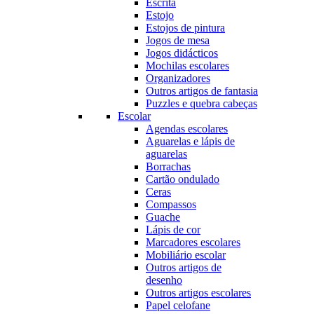
Escrita
Estojo
Estojos de pintura
Jogos de mesa
Jogos didácticos
Mochilas escolares
Organizadores
Outros artigos de fantasia
Puzzles e quebra cabeças
Escolar
Agendas escolares
Aguarelas e lápis de
aguarelas
Borrachas
Cartão ondulado
Ceras
Compassos
Guache
Lápis de cor
Marcadores escolares
Mobiliário escolar
Outros artigos de
desenho
Outros artigos escolares
Papel celofane