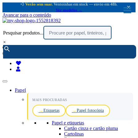
💨
Verão sem suar.
Ventoinhas em stock — envio em 48h.
×
Ver modelos →
Avançar para o conteúdo
Pesquisar produtos...
×
encomendar por telefone :
216 003 523
(chamada rede fixa nacional)
Papel
MAIS PROCURADAS
Etiquetas
Papel fotocópia
Papel e etiquetas
Cartão cinza e cartão pluma
Cartolinas