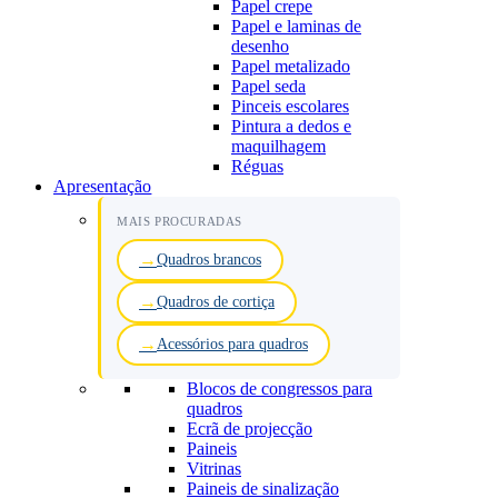
Papel crepe
Papel e laminas de
desenho
Papel metalizado
Papel seda
Pinceis escolares
Pintura a dedos e
maquilhagem
Réguas
Apresentação
MAIS PROCURADAS
Quadros brancos
Quadros de cortiça
Acessórios para quadros
Blocos de congressos para
quadros
Ecrã de projecção
Paineis
Vitrinas
Paineis de sinalização