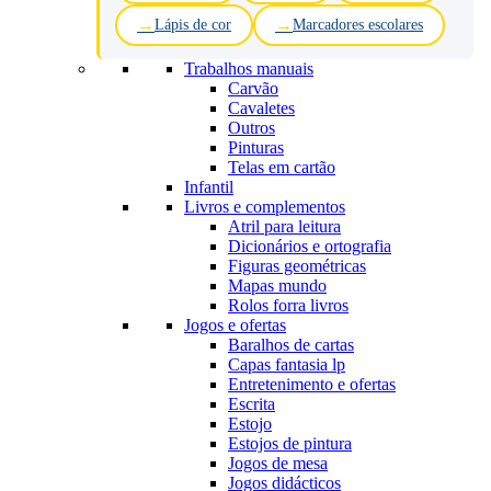
Lápis de cor
Marcadores escolares
Trabalhos manuais
Carvão
Cavaletes
Outros
Pinturas
Telas em cartão
Infantil
Livros e complementos
Atril para leitura
Dicionários e ortografia
Figuras geométricas
Mapas mundo
Rolos forra livros
Jogos e ofertas
Baralhos de cartas
Capas fantasia lp
Entretenimento e ofertas
Escrita
Estojo
Estojos de pintura
Jogos de mesa
Jogos didácticos