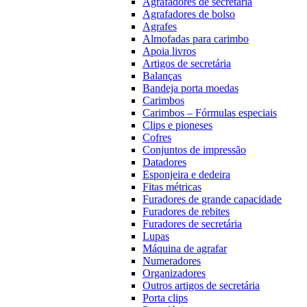
Agrafadores de secretária
Agrafadores de bolso
Agrafes
Almofadas para carimbo
Apoia livros
Artigos de secretária
Balanças
Bandeja porta moedas
Carimbos
Carimbos – Fórmulas especiais
Clips e pioneses
Cofres
Conjuntos de impressão
Datadores
Esponjeira e dedeira
Fitas métricas
Furadores de grande capacidade
Furadores de rebites
Furadores de secretária
Lupas
Máquina de agrafar
Numeradores
Organizadores
Outros artigos de secretária
Porta clips