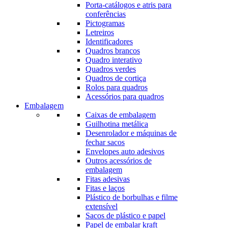
Porta-catálogos e atris para
conferências
Pictogramas
Letreiros
Identificadores
Quadros brancos
Quadro interativo
Quadros verdes
Quadros de cortiça
Rolos para quadros
Acessórios para quadros
Embalagem
Caixas de embalagem
Guilhotina metálica
Desenrolador e máquinas de
fechar sacos
Envelopes auto adesivos
Outros acessórios de
embalagem
Fitas adesivas
Fitas e laços
Plástico de borbulhas e filme
extensível
Sacos de plástico e papel
Papel de embalar kraft