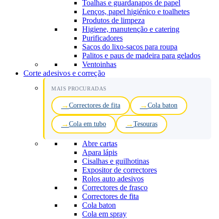
Toalhas e guardanapos de papel
Lenços, papel higiénico e toalhetes
Produtos de limpeza
Higiene, manutenção e catering
Purificadores
Sacos do lixo-sacos para roupa
Palitos e paus de madeira para gelados
Ventoinhas
Corte adesivos e correção
MAIS PROCURADAS
Correctores de fita
Cola baton
Cola em tubo
Tesouras
Abre cartas
Apara lápis
Cisalhas e guilhotinas
Expositor de correctores
Rolos auto adesivos
Correctores de frasco
Correctores de fita
Cola baton
Cola em spray