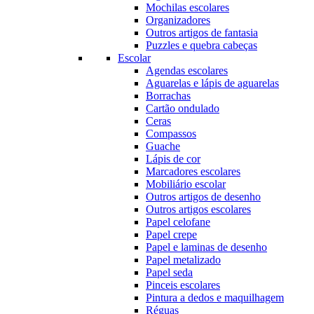
Mochilas escolares
Organizadores
Outros artigos de fantasia
Puzzles e quebra cabeças
Escolar
Agendas escolares
Aguarelas e lápis de aguarelas
Borrachas
Cartão ondulado
Ceras
Compassos
Guache
Lápis de cor
Marcadores escolares
Mobiliário escolar
Outros artigos de desenho
Outros artigos escolares
Papel celofane
Papel crepe
Papel e laminas de desenho
Papel metalizado
Papel seda
Pinceis escolares
Pintura a dedos e maquilhagem
Réguas