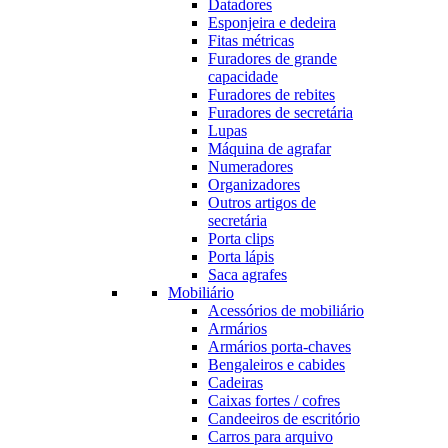
Datadores
Esponjeira e dedeira
Fitas métricas
Furadores de grande
capacidade
Furadores de rebites
Furadores de secretária
Lupas
Máquina de agrafar
Numeradores
Organizadores
Outros artigos de
secretária
Porta clips
Porta lápis
Saca agrafes
Mobiliário
Acessórios de mobiliário
Armários
Armários porta-chaves
Bengaleiros e cabides
Cadeiras
Caixas fortes / cofres
Candeeiros de escritório
Carros para arquivo