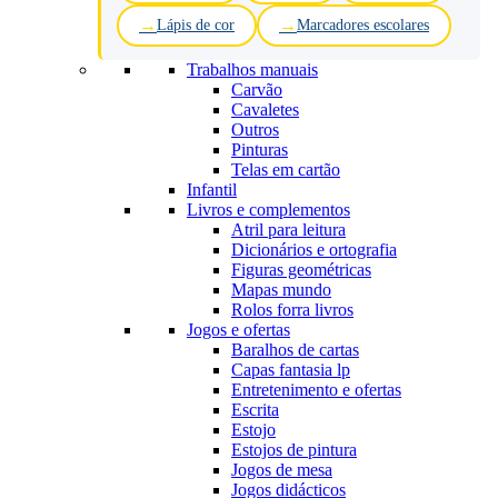
Lápis de cor
Marcadores escolares
Trabalhos manuais
Carvão
Cavaletes
Outros
Pinturas
Telas em cartão
Infantil
Livros e complementos
Atril para leitura
Dicionários e ortografia
Figuras geométricas
Mapas mundo
Rolos forra livros
Jogos e ofertas
Baralhos de cartas
Capas fantasia lp
Entretenimento e ofertas
Escrita
Estojo
Estojos de pintura
Jogos de mesa
Jogos didácticos