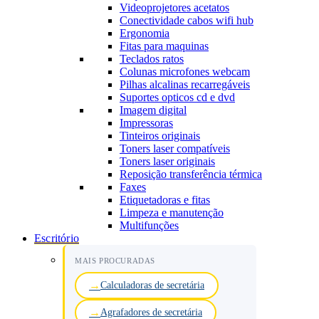
Videoprojetores acetatos
Conectividade cabos wifi hub
Ergonomia
Fitas para maquinas
Teclados ratos
Colunas microfones webcam
Pilhas alcalinas recarregáveis
Suportes opticos cd e dvd
Imagem digital
Impressoras
Tinteiros originais
Toners laser compatíveis
Toners laser originais
Reposição transferência térmica
Faxes
Etiquetadoras e fitas
Limpeza e manutenção
Multifunções
Escritório
MAIS PROCURADAS
Calculadoras de secretária
Agrafadores de secretária