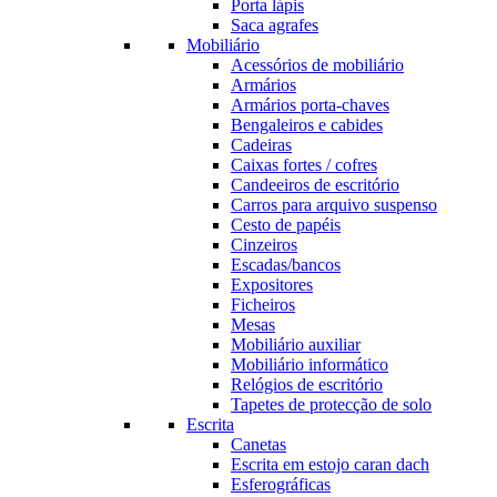
Porta lápis
Saca agrafes
Mobiliário
Acessórios de mobiliário
Armários
Armários porta-chaves
Bengaleiros e cabides
Cadeiras
Caixas fortes / cofres
Candeeiros de escritório
Carros para arquivo suspenso
Cesto de papéis
Cinzeiros
Escadas/bancos
Expositores
Ficheiros
Mesas
Mobiliário auxiliar
Mobiliário informático
Relógios de escritório
Tapetes de protecção de solo
Escrita
Canetas
Escrita em estojo caran dach
Esferográficas