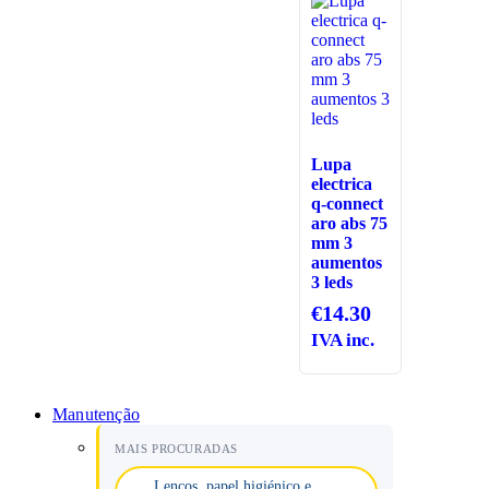
Lupa
electrica
q-connect
aro abs 75
mm 3
aumentos
3 leds
€
14.30
IVA inc.
Manutenção
MAIS PROCURADAS
Lenços, papel higiénico e