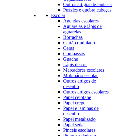
Outros artigos de fantasia
Puzzles e quebra cabeças
Escolar
Agendas escolares
Aguarelas e lápis de
aguarelas
Borrachas
Cartão ondulado
Ceras
Compassos
Guache
Lápis de cor
Marcadores escolares
Mobiliário escolar
Outros artigos de
desenho
Outros artigos escolares
Papel celofane
Papel crepe
Papel e laminas de
desenho
Papel metalizado
Papel seda
Pinceis escolares
Pintura a dedos e