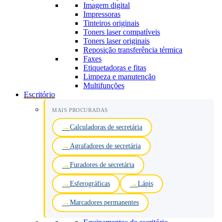
Imagem digital
Impressoras
Tinteiros originais
Toners laser compatíveis
Toners laser originais
Reposição transferência térmica
Faxes
Etiquetadoras e fitas
Limpeza e manutenção
Multifunções
Escritório
MAIS PROCURADAS
Calculadoras de secretária
Agrafadores de secretária
Furadores de secretária
Esferográficas
Lápis
Marcadores permanentes