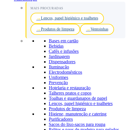
MAIS PROCURADAS
Lenços, papel higiénico e toalhetes
Produtos de limpeza
Ventoinhas
Bases em cartão
Bebidas
Cafés e infusões
Jardinagem
Dispensadores
Iluminação
Electrodomésticos
Uniformes
Prevenção
Hotelaria e restauração
Talheres pratos e copos
Toalhas e guardanapos de papel
Lenços, papel higiénico e toalhetes
Produtos de limpeza
Higiene, manutenção e catering
Purificadores
Sacos do lixo-sacos para roupa
Palitos e paus de madeira para gelados