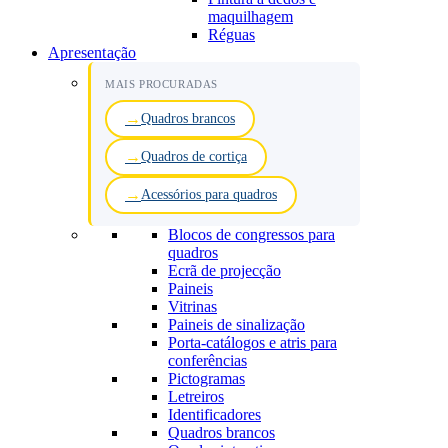
maquilhagem
Réguas
Apresentação
MAIS PROCURADAS
Quadros brancos
Quadros de cortiça
Acessórios para quadros
Blocos de congressos para
quadros
Ecrã de projecção
Paineis
Vitrinas
Paineis de sinalização
Porta-catálogos e atris para
conferências
Pictogramas
Letreiros
Identificadores
Quadros brancos