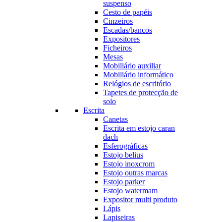
suspenso
Cesto de papéis
Cinzeiros
Escadas/bancos
Expositores
Ficheiros
Mesas
Mobiliário auxiliar
Mobiliário informático
Relógios de escritório
Tapetes de protecção de
solo
Escrita
Canetas
Escrita em estojo caran
dach
Esferográficas
Estojo belius
Estojo inoxcrom
Estojo outras marcas
Estojo parker
Estojo watermam
Expositor multi produto
Lápis
Lapiseiras