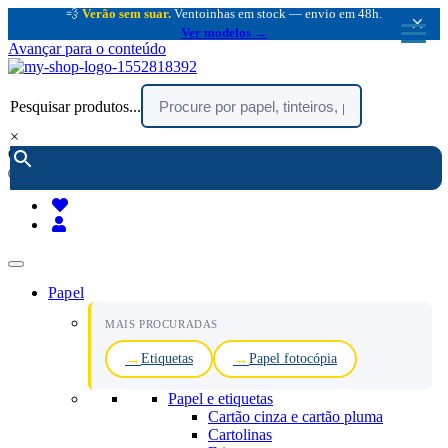
💨
Verão sem suar.
Ventoinhas em stock — envio em 48h.
×
Ver modelos →
Avançar para o conteúdo
Pesquisar produtos...
×
encomendar por telefone :
216 003 523
(chamada rede fixa nacional)
Papel
MAIS PROCURADAS
Etiquetas
Papel fotocópia
Papel e etiquetas
Cartão cinza e cartão pluma
Cartolinas