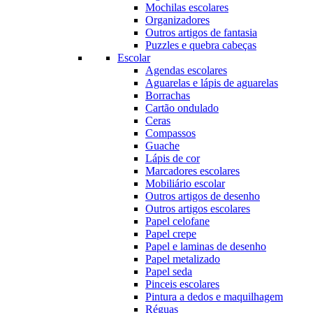
Mochilas escolares
Organizadores
Outros artigos de fantasia
Puzzles e quebra cabeças
Escolar
Agendas escolares
Aguarelas e lápis de aguarelas
Borrachas
Cartão ondulado
Ceras
Compassos
Guache
Lápis de cor
Marcadores escolares
Mobiliário escolar
Outros artigos de desenho
Outros artigos escolares
Papel celofane
Papel crepe
Papel e laminas de desenho
Papel metalizado
Papel seda
Pinceis escolares
Pintura a dedos e maquilhagem
Réguas