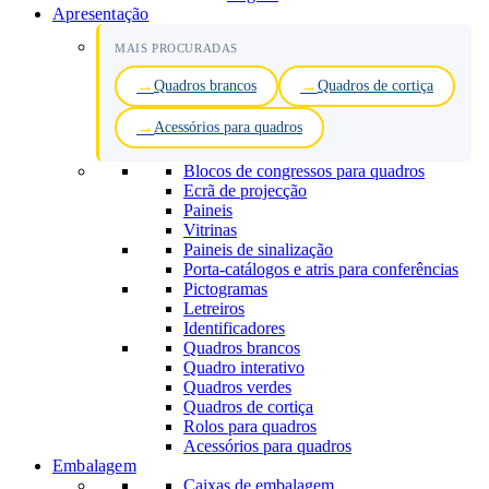
Apresentação
MAIS PROCURADAS
Quadros brancos
Quadros de cortiça
Acessórios para quadros
Blocos de congressos para quadros
Ecrã de projecção
Paineis
Vitrinas
Paineis de sinalização
Porta-catálogos e atris para conferências
Pictogramas
Letreiros
Identificadores
Quadros brancos
Quadro interativo
Quadros verdes
Quadros de cortiça
Rolos para quadros
Acessórios para quadros
Embalagem
Caixas de embalagem