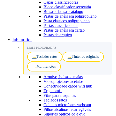
Capas classificadoras
Bloco classificador secretária
Bolsas e bolsas catálogo
Pastas de anéis em polipropileno
Pasta elásticos polipropileno
Pastas classificadoras
Pastas de anéis em cartão
Pastas de arquivo
Informatica
MAIS PROCURADAS
Teclados ratos
Tinteiros originais
Multifunções
Arquivo, bolsas e malas
Videoprojetores acetatos
Conectividade cabos wifi hub
Ergonomia
Fitas para maquinas
Teclados ratos
Colunas microfones webcam
Pilhas alcalinas recarregáveis
Suportes opticos cd e dvd