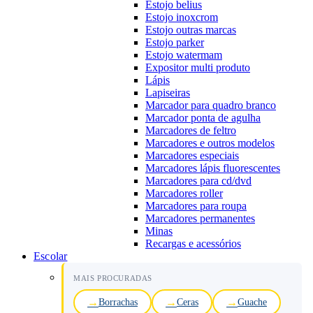
Estojo belius
Estojo inoxcrom
Estojo outras marcas
Estojo parker
Estojo watermam
Expositor multi produto
Lápis
Lapiseiras
Marcador para quadro branco
Marcador ponta de agulha
Marcadores de feltro
Marcadores e outros modelos
Marcadores especiais
Marcadores lápis fluorescentes
Marcadores para cd/dvd
Marcadores roller
Marcadores para roupa
Marcadores permanentes
Minas
Recargas e acessórios
Escolar
MAIS PROCURADAS
Borrachas
Ceras
Guache