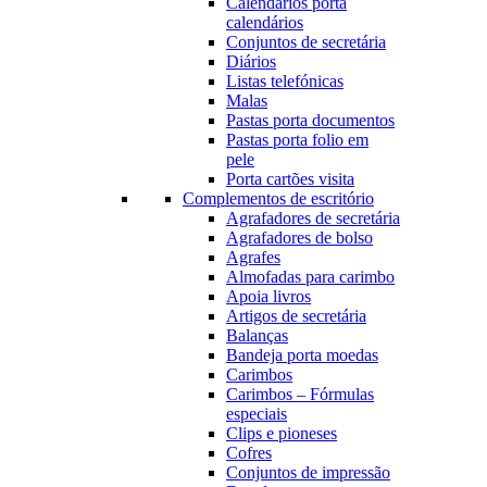
Calendários porta
calendários
Conjuntos de secretária
Diários
Listas telefónicas
Malas
Pastas porta documentos
Pastas porta folio em
pele
Porta cartões visita
Complementos de escritório
Agrafadores de secretária
Agrafadores de bolso
Agrafes
Almofadas para carimbo
Apoia livros
Artigos de secretária
Balanças
Bandeja porta moedas
Carimbos
Carimbos – Fórmulas
especiais
Clips e pioneses
Cofres
Conjuntos de impressão