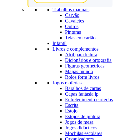
Trabalhos manuais
Carvão
Cavaletes
Outros
Pinturas
Telas em cartão
Infantil
Livros e complementos
Atril para leitura
Dicionários e ortografia
Figuras geométricas
Mapas mundo
Rolos forra livros
Jogos e ofertas
Baralhos de cartas
Capas fantasia lp
Entretenimento e ofertas
Escrita
Estojo
Estojos de pintura
Jogos de mesa
Jogos didácticos
Mochilas escolares
Organizadores