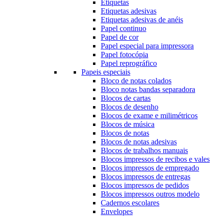
Etiquetas
Etiquetas adesivas
Etiquetas adesivas de anéis
Papel continuo
Papel de cor
Papel especial para impressora
Papel fotocópia
Papel reprográfico
Papeis especiais
Bloco de notas colados
Bloco notas bandas separadora
Blocos de cartas
Blocos de desenho
Blocos de exame e milimétricos
Blocos de música
Blocos de notas
Blocos de notas adesivas
Blocos de trabalhos manuais
Blocos impressos de recibos e vales
Blocos impressos de empregado
Blocos impressos de entregas
Blocos impressos de pedidos
Blocos impressos outros modelo
Cadernos escolares
Envelopes