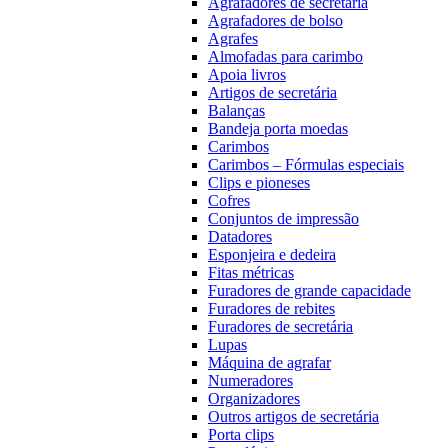
Agrafadores de secretária
Agrafadores de bolso
Agrafes
Almofadas para carimbo
Apoia livros
Artigos de secretária
Balanças
Bandeja porta moedas
Carimbos
Carimbos – Fórmulas especiais
Clips e pioneses
Cofres
Conjuntos de impressão
Datadores
Esponjeira e dedeira
Fitas métricas
Furadores de grande capacidade
Furadores de rebites
Furadores de secretária
Lupas
Máquina de agrafar
Numeradores
Organizadores
Outros artigos de secretária
Porta clips