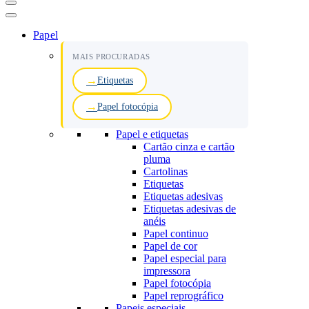
Menu
de
navegação
Papel
MAIS PROCURADAS
Etiquetas
Papel fotocópia
Papel e etiquetas
Cartão cinza e cartão
pluma
Cartolinas
Etiquetas
Etiquetas adesivas
Etiquetas adesivas de
anéis
Papel continuo
Papel de cor
Papel especial para
impressora
Papel fotocópia
Papel reprográfico
Papeis especiais