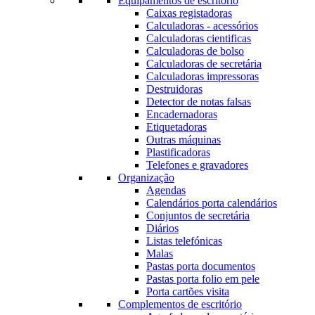
Equipamentos de escritório
Caixas registadoras
Calculadoras - acessórios
Calculadoras cientificas
Calculadoras de bolso
Calculadoras de secretária
Calculadoras impressoras
Destruidoras
Detector de notas falsas
Encadernadoras
Etiquetadoras
Outras máquinas
Plastificadoras
Telefones e gravadores
Organização
Agendas
Calendários porta calendários
Conjuntos de secretária
Diários
Listas telefónicas
Malas
Pastas porta documentos
Pastas porta folio em pele
Porta cartões visita
Complementos de escritório