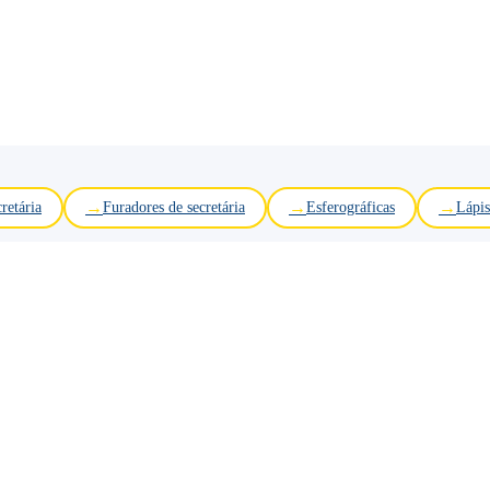
retária
Furadores de secretária
Esferográficas
Lápis