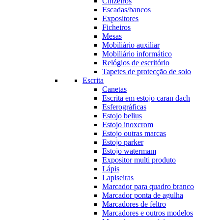
Cinzeiros
Escadas/bancos
Expositores
Ficheiros
Mesas
Mobiliário auxiliar
Mobiliário informático
Relógios de escritório
Tapetes de protecção de solo
Escrita
Canetas
Escrita em estojo caran dach
Esferográficas
Estojo belius
Estojo inoxcrom
Estojo outras marcas
Estojo parker
Estojo watermam
Expositor multi produto
Lápis
Lapiseiras
Marcador para quadro branco
Marcador ponta de agulha
Marcadores de feltro
Marcadores e outros modelos