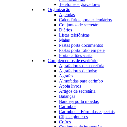
Telefones e gravadores
Organização
Agendas
Calendários porta calendários
Conjuntos de secretária
Diários
Listas telefónicas
Malas
Pastas porta documentos
Pastas porta folio em pele
Porta cartões visita
Complementos de escritório
Agrafadores de secretária
Agrafadores de bolso
Agrafes
Almofadas para carimbo
Apoia livros
Artigos de secretária
Balanças
Bandeja porta moedas
Carimbos
Carimbos – Fórmulas especiais
Clips e pioneses
Cofres
Conjuntos de impressão