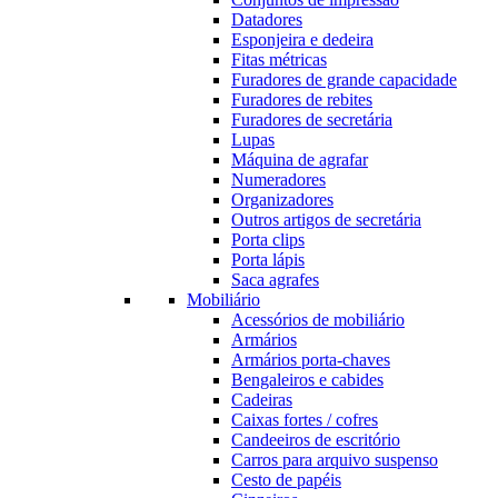
Datadores
Esponjeira e dedeira
Fitas métricas
Furadores de grande capacidade
Furadores de rebites
Furadores de secretária
Lupas
Máquina de agrafar
Numeradores
Organizadores
Outros artigos de secretária
Porta clips
Porta lápis
Saca agrafes
Mobiliário
Acessórios de mobiliário
Armários
Armários porta-chaves
Bengaleiros e cabides
Cadeiras
Caixas fortes / cofres
Candeeiros de escritório
Carros para arquivo suspenso
Cesto de papéis