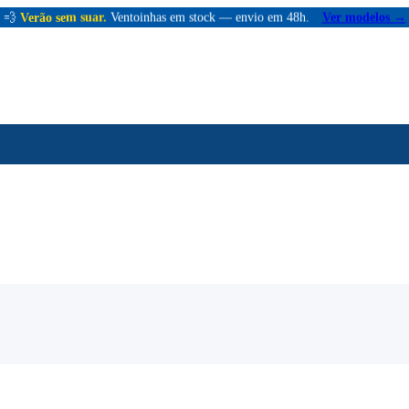
💨
Verão sem suar.
Ventoinhas em stock — envio em 48h.
Ver modelos →