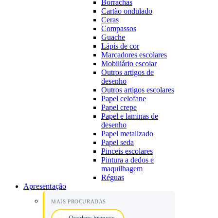
Borrachas
Cartão ondulado
Ceras
Compassos
Guache
Lápis de cor
Marcadores escolares
Mobiliário escolar
Outros artigos de
desenho
Outros artigos escolares
Papel celofane
Papel crepe
Papel e laminas de
desenho
Papel metalizado
Papel seda
Pinceis escolares
Pintura a dedos e
maquilhagem
Réguas
Apresentação
MAIS PROCURADAS