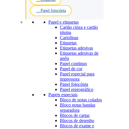
Papel fotocópia
Papel e etiquetas
Cartão cinza e cartão
pluma
Cartolinas
Etiquetas
Etiquetas adesivas
Etiquetas adesivas de
anéis
Papel continuo
Papel de cor
Papel especial para
impressora
Papel fotocópia
Papel reprográfico
Papeis especiais
Bloco de notas colados
Bloco notas bandas
separadora
Blocos de cartas
Blocos de desenho
Blocos de exame e