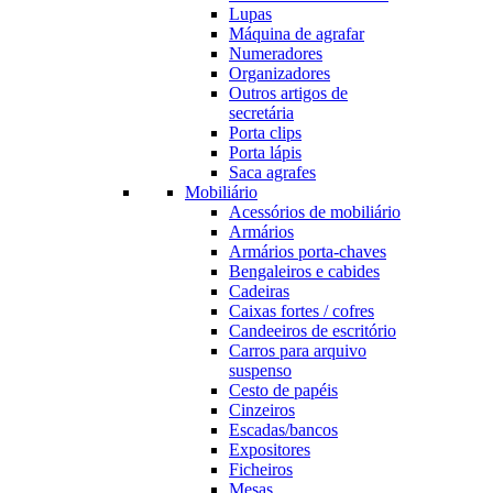
Lupas
Máquina de agrafar
Numeradores
Organizadores
Outros artigos de
secretária
Porta clips
Porta lápis
Saca agrafes
Mobiliário
Acessórios de mobiliário
Armários
Armários porta-chaves
Bengaleiros e cabides
Cadeiras
Caixas fortes / cofres
Candeeiros de escritório
Carros para arquivo
suspenso
Cesto de papéis
Cinzeiros
Escadas/bancos
Expositores
Ficheiros
Mesas