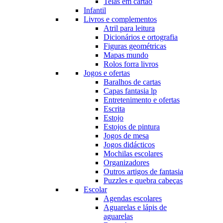
Telas em cartão
Infantil
Livros e complementos
Atril para leitura
Dicionários e ortografia
Figuras geométricas
Mapas mundo
Rolos forra livros
Jogos e ofertas
Baralhos de cartas
Capas fantasia lp
Entretenimento e ofertas
Escrita
Estojo
Estojos de pintura
Jogos de mesa
Jogos didácticos
Mochilas escolares
Organizadores
Outros artigos de fantasia
Puzzles e quebra cabeças
Escolar
Agendas escolares
Aguarelas e lápis de
aguarelas