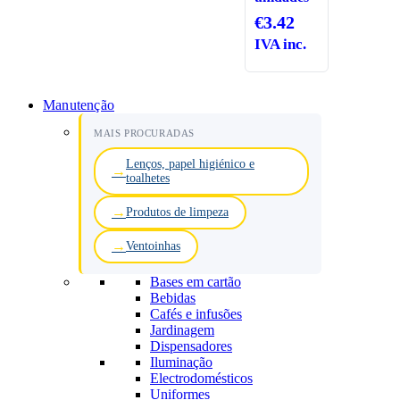
€
3.42
IVA inc.
Manutenção
MAIS PROCURADAS
Lenços, papel higiénico e
toalhetes
Produtos de limpeza
Ventoinhas
Bases em cartão
Bebidas
Cafés e infusões
Jardinagem
Dispensadores
Iluminação
Electrodomésticos
Uniformes