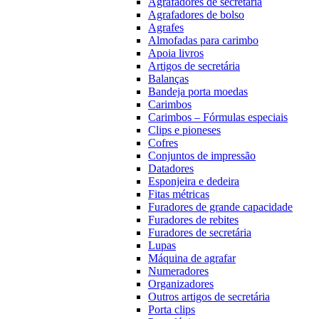
Agrafadores de secretária
Agrafadores de bolso
Agrafes
Almofadas para carimbo
Apoia livros
Artigos de secretária
Balanças
Bandeja porta moedas
Carimbos
Carimbos – Fórmulas especiais
Clips e pioneses
Cofres
Conjuntos de impressão
Datadores
Esponjeira e dedeira
Fitas métricas
Furadores de grande capacidade
Furadores de rebites
Furadores de secretária
Lupas
Máquina de agrafar
Numeradores
Organizadores
Outros artigos de secretária
Porta clips