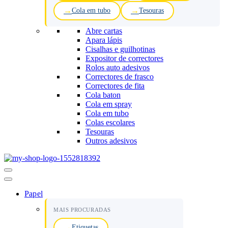
Cola em tubo
Tesouras
Abre cartas
Apara lápis
Cisalhas e guilhotinas
Expositor de correctores
Rolos auto adesivos
Correctores de frasco
Correctores de fita
Cola baton
Cola em spray
Cola em tubo
Colas escolares
Tesouras
Outros adesivos
Menu
de
navegação
Papel
MAIS PROCURADAS
Etiquetas