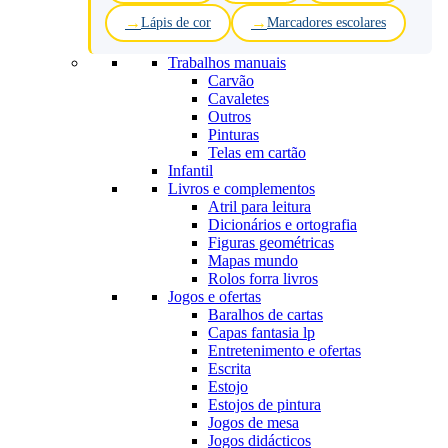
Lápis de cor
Marcadores escolares
Trabalhos manuais
Carvão
Cavaletes
Outros
Pinturas
Telas em cartão
Infantil
Livros e complementos
Atril para leitura
Dicionários e ortografia
Figuras geométricas
Mapas mundo
Rolos forra livros
Jogos e ofertas
Baralhos de cartas
Capas fantasia lp
Entretenimento e ofertas
Escrita
Estojo
Estojos de pintura
Jogos de mesa
Jogos didácticos