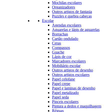
Mochilas escolares
Organizadores
Outros artigos de fantasia
Puzzles e quebra cabeças
Escolar
Agendas escolares
Aguarelas e lápis de aguarelas
Borrachas
Cartão ondulado
Ceras
Compassos
Guache
Lápis de cor
Marcadores escolares
Mobiliário escolar
Outros artigos de desenho
Outros artigos escolares
Papel celofane
Papel crepe
Papel e laminas de desenho
Papel metalizado
Papel seda
Pinceis escolares
Pintura a dedos e maquilhagem
Réguas