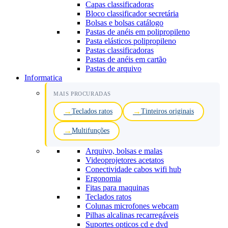
Capas classificadoras
Bloco classificador secretária
Bolsas e bolsas catálogo
Pastas de anéis em polipropileno
Pasta elásticos polipropileno
Pastas classificadoras
Pastas de anéis em cartão
Pastas de arquivo
Informatica
MAIS PROCURADAS
Teclados ratos
Tinteiros originais
Multifunções
Arquivo, bolsas e malas
Videoprojetores acetatos
Conectividade cabos wifi hub
Ergonomia
Fitas para maquinas
Teclados ratos
Colunas microfones webcam
Pilhas alcalinas recarregáveis
Suportes opticos cd e dvd