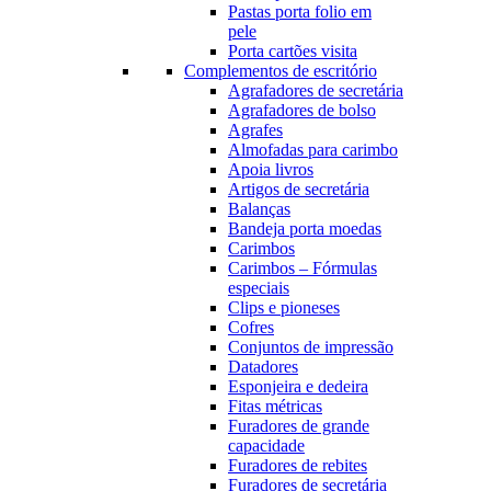
Pastas porta folio em
pele
Porta cartões visita
Complementos de escritório
Agrafadores de secretária
Agrafadores de bolso
Agrafes
Almofadas para carimbo
Apoia livros
Artigos de secretária
Balanças
Bandeja porta moedas
Carimbos
Carimbos – Fórmulas
especiais
Clips e pioneses
Cofres
Conjuntos de impressão
Datadores
Esponjeira e dedeira
Fitas métricas
Furadores de grande
capacidade
Furadores de rebites
Furadores de secretária