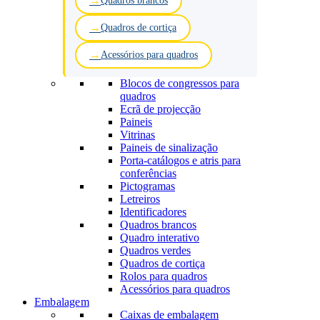
Quadros brancos
Quadros de cortiça
Acessórios para quadros
Blocos de congressos para
quadros
Ecrã de projecção
Paineis
Vitrinas
Paineis de sinalização
Porta-catálogos e atris para
conferências
Pictogramas
Letreiros
Identificadores
Quadros brancos
Quadro interativo
Quadros verdes
Quadros de cortiça
Rolos para quadros
Acessórios para quadros
Embalagem
Caixas de embalagem