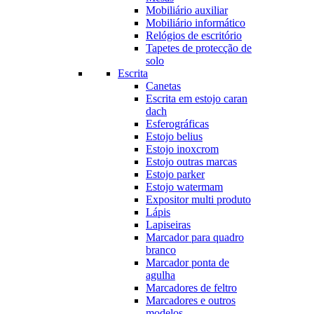
Mobiliário auxiliar
Mobiliário informático
Relógios de escritório
Tapetes de protecção de
solo
Escrita
Canetas
Escrita em estojo caran
dach
Esferográficas
Estojo belius
Estojo inoxcrom
Estojo outras marcas
Estojo parker
Estojo watermam
Expositor multi produto
Lápis
Lapiseiras
Marcador para quadro
branco
Marcador ponta de
agulha
Marcadores de feltro
Marcadores e outros
modelos