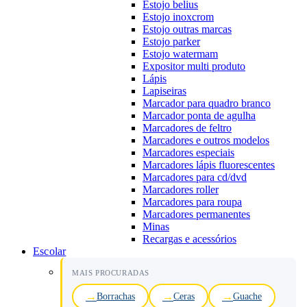
Estojo belius
Estojo inoxcrom
Estojo outras marcas
Estojo parker
Estojo watermam
Expositor multi produto
Lápis
Lapiseiras
Marcador para quadro branco
Marcador ponta de agulha
Marcadores de feltro
Marcadores e outros modelos
Marcadores especiais
Marcadores lápis fluorescentes
Marcadores para cd/dvd
Marcadores roller
Marcadores para roupa
Marcadores permanentes
Minas
Recargas e acessórios
Escolar
MAIS PROCURADAS
Borrachas
Ceras
Guache