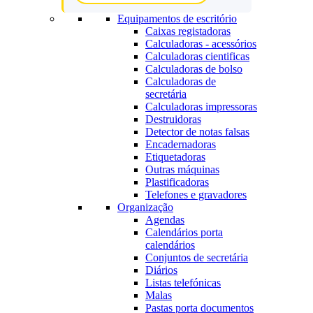
Equipamentos de escritório
Caixas registadoras
Calculadoras - acessórios
Calculadoras cientificas
Calculadoras de bolso
Calculadoras de
secretária
Calculadoras impressoras
Destruidoras
Detector de notas falsas
Encadernadoras
Etiquetadoras
Outras máquinas
Plastificadoras
Telefones e gravadores
Organização
Agendas
Calendários porta
calendários
Conjuntos de secretária
Diários
Listas telefónicas
Malas
Pastas porta documentos