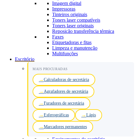
Imagem digital
Impressoras
Tinteiros originais
Toners laser compatíveis
Toners laser originais
Reposição transferência térmica
Faxes
Etiquetadoras e fitas
Limpeza e manutenção
Multifunções
Escritório
MAIS PROCURADAS
Calculadoras de secretária
Agrafadores de secretária
Furadores de secretária
Esferográficas
Lápis
Marcadores permanentes