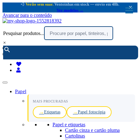
💨
Verão sem suar.
Ventoinhas em stock — envio em 48h.
×
Ver modelos →
Avançar para o conteúdo
Pesquisar produtos...
×
encomendar por telefone :
216 003 523
(chamada rede fixa nacional)
Papel
MAIS PROCURADAS
Etiquetas
Papel fotocópia
Papel e etiquetas
Cartão cinza e cartão pluma
Cartolinas