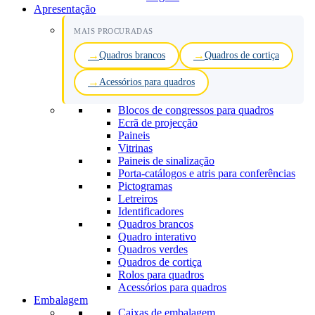
Apresentação
MAIS PROCURADAS
Quadros brancos
Quadros de cortiça
Acessórios para quadros
Blocos de congressos para quadros
Ecrã de projecção
Paineis
Vitrinas
Paineis de sinalização
Porta-catálogos e atris para conferências
Pictogramas
Letreiros
Identificadores
Quadros brancos
Quadro interativo
Quadros verdes
Quadros de cortiça
Rolos para quadros
Acessórios para quadros
Embalagem
Caixas de embalagem