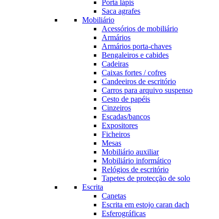
Porta lápis
Saca agrafes
Mobiliário
Acessórios de mobiliário
Armários
Armários porta-chaves
Bengaleiros e cabides
Cadeiras
Caixas fortes / cofres
Candeeiros de escritório
Carros para arquivo suspenso
Cesto de papéis
Cinzeiros
Escadas/bancos
Expositores
Ficheiros
Mesas
Mobiliário auxiliar
Mobiliário informático
Relógios de escritório
Tapetes de protecção de solo
Escrita
Canetas
Escrita em estojo caran dach
Esferográficas