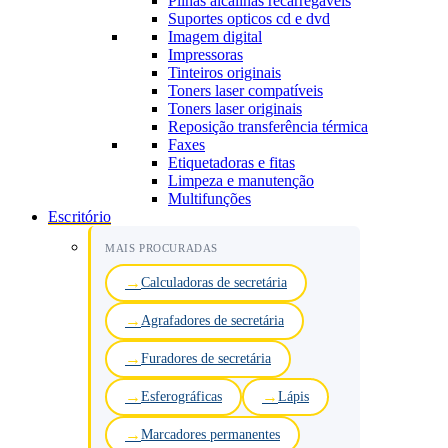
Pilhas alcalinas recarregáveis
Suportes opticos cd e dvd
Imagem digital
Impressoras
Tinteiros originais
Toners laser compatíveis
Toners laser originais
Reposição transferência térmica
Faxes
Etiquetadoras e fitas
Limpeza e manutenção
Multifunções
Escritório
MAIS PROCURADAS
Calculadoras de secretária
Agrafadores de secretária
Furadores de secretária
Esferográficas
Lápis
Marcadores permanentes