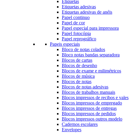
Etiquetas
Etiquetas adesivas
Etiquetas adesivas de anéis
Papel continuo
Papel de cor
Papel especial para impressora
Papel fotocópia
Papel reprográfico
Papeis especiais
Bloco de notas colados
Bloco notas bandas separadora
Blocos de cartas
Blocos de desenho
Blocos de exame e milimétricos
Blocos de música
Blocos de notas
Blocos de notas adesivas
Blocos de trabalhos manuais
Blocos impressos de recibos e vales
Blocos impressos de empregado
Blocos impressos de entregas
Blocos impressos de pedidos
Blocos impressos outros modelo
Cadernos escolares
Envelopes