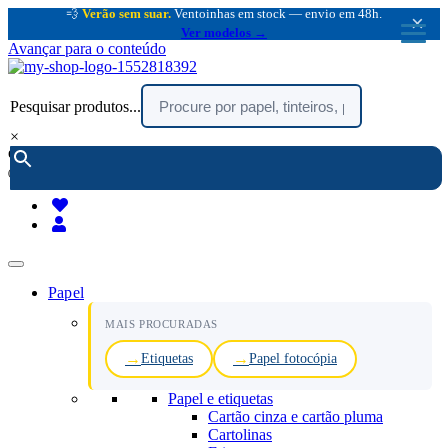
💨
Verão sem suar.
Ventoinhas em stock — envio em 48h.
×
Ver modelos →
Avançar para o conteúdo
Pesquisar produtos...
×
encomendar por telefone :
216 003 523
(chamada rede fixa nacional)
Papel
MAIS PROCURADAS
Etiquetas
Papel fotocópia
Papel e etiquetas
Cartão cinza e cartão pluma
Cartolinas