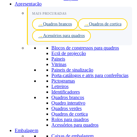
Apresentação
MAIS PROCURADAS
Quadros brancos
Quadros de cortiça
Acessórios para quadros
Blocos de congressos para quadros
Ecrã de projecção
Paineis
Vitrinas
Paineis de sinalização
Porta-catálogos e atris para conferências
Pictogramas
Letreiros
Identificadores
Quadros brancos
Quadro interativo
Quadros verdes
Quadros de cortiça
Rolos para quadros
Acessórios para quadros
Embalagem
Caixas de embalagem