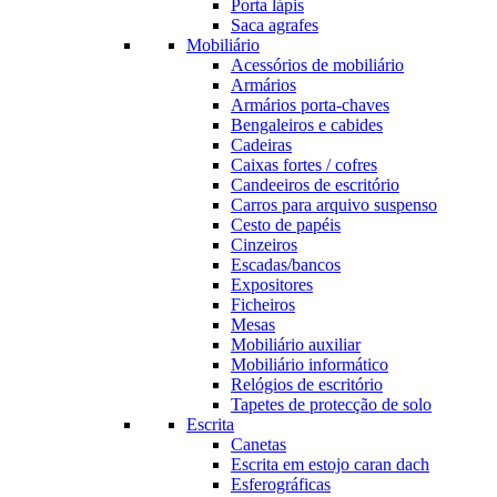
Porta lápis
Saca agrafes
Mobiliário
Acessórios de mobiliário
Armários
Armários porta-chaves
Bengaleiros e cabides
Cadeiras
Caixas fortes / cofres
Candeeiros de escritório
Carros para arquivo suspenso
Cesto de papéis
Cinzeiros
Escadas/bancos
Expositores
Ficheiros
Mesas
Mobiliário auxiliar
Mobiliário informático
Relógios de escritório
Tapetes de protecção de solo
Escrita
Canetas
Escrita em estojo caran dach
Esferográficas