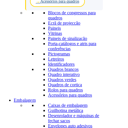
Acessórios para quadros
Blocos de congressos para
quadros
Ecrã de projecção
Paineis
Vitrinas
Paineis de sinalização
Porta-catálogos e atris para
conferências
Pictogramas
Letreiros
Identificadores
Quadros brancos
Quadro interativo
Quadros verdes
Quadros de cortiça
Rolos para quadros
Acessórios para quadros
Embalagem
Caixas de embalagem
Guilhotina metálica
Desenrolador e máquinas de
fechar sacos
Envelopes auto adesivos