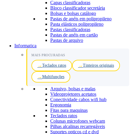
Capas classificadoras
Bloco classificador secretária
Bolsas e bolsas catálogo
Pastas de anéis em polipropileno
Pasta elásticos polipropileno
Pastas classificadoras
Pastas de anéis em cartão
Pastas de arquivo
Informatica
MAIS PROCURADAS
Teclados ratos
Tinteiros originais
Multifunções
Arquivo, bolsas e malas
Videoprojetores acetatos
Conectividade cabos wifi hub
Ergonomia
Fitas para maquinas
Teclados ratos
Colunas microfones webcam
Pilhas alcalinas recarregáveis
Suportes opticos cd e dvd