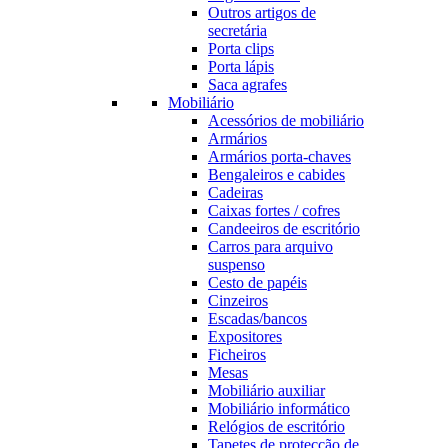
Outros artigos de
secretária
Porta clips
Porta lápis
Saca agrafes
Mobiliário
Acessórios de mobiliário
Armários
Armários porta-chaves
Bengaleiros e cabides
Cadeiras
Caixas fortes / cofres
Candeeiros de escritório
Carros para arquivo
suspenso
Cesto de papéis
Cinzeiros
Escadas/bancos
Expositores
Ficheiros
Mesas
Mobiliário auxiliar
Mobiliário informático
Relógios de escritório
Tapetes de protecção de