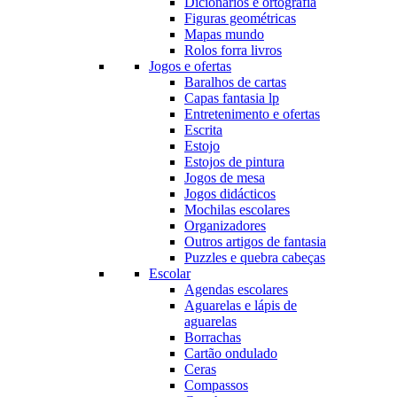
Dicionários e ortografia
Figuras geométricas
Mapas mundo
Rolos forra livros
Jogos e ofertas
Baralhos de cartas
Capas fantasia lp
Entretenimento e ofertas
Escrita
Estojo
Estojos de pintura
Jogos de mesa
Jogos didácticos
Mochilas escolares
Organizadores
Outros artigos de fantasia
Puzzles e quebra cabeças
Escolar
Agendas escolares
Aguarelas e lápis de
aguarelas
Borrachas
Cartão ondulado
Ceras
Compassos