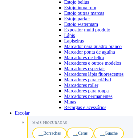
Estojo belius
Estojo inoxcrom
Estojo outras marcas
Estojo parker
Estojo watermam
Expositor multi produto
Lápis
Lapiseiras
Marcador para quadro branco
Marcador ponta de agulha
Marcadores de feltro
Marcadores e outros modelos
Marcadores especiais
Marcadores lápis fluorescentes
Marcadores para cd/dvd
Marcadores roller
Marcadores para roupa
Marcadores permanentes
Minas
Recargas e acessórios
Escolar
MAIS PROCURADAS
Borrachas
Ceras
Guache