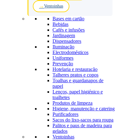
Ventoinhas
Bases em cartão
Bebidas
Cafés e infusões
Jardinagem
Dispensadores
Iluminação
Electrodomésticos
Uniformes
Prevenção
Hotelaria e restauração
Talheres pratos e copos
Toalhas e guardanapos de
papel
Lenços, papel higiénico e
toalhetes
Produtos de limpeza
Higiene, manutenção e catering
Purificadores
Sacos do lixo-sacos para roupa
Palitos e paus de madeira para
gelados
Ventoinhas