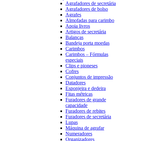
Agrafadores de secretária
Agrafadores de bolso
Agrafes
Almofadas para carimbo
Apoia livros
Artigos de secretária
Balanças
Bandeja porta moedas
Carimbos
Carimbos – Fórmulas
especiais
Clips e pioneses
Cofres
Conjuntos de impressão
Datadores
Esponjeira e dedeira
Fitas métricas
Furadores de grande
capacidade
Furadores de rebites
Furadores de secretária
Lupas
Máquina de agrafar
Numeradores
Organizadores