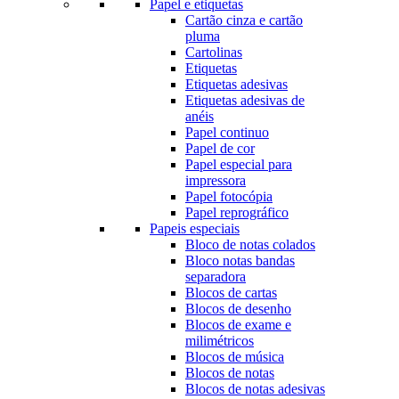
Papel e etiquetas
Cartão cinza e cartão
pluma
Cartolinas
Etiquetas
Etiquetas adesivas
Etiquetas adesivas de
anéis
Papel continuo
Papel de cor
Papel especial para
impressora
Papel fotocópia
Papel reprográfico
Papeis especiais
Bloco de notas colados
Bloco notas bandas
separadora
Blocos de cartas
Blocos de desenho
Blocos de exame e
milimétricos
Blocos de música
Blocos de notas
Blocos de notas adesivas