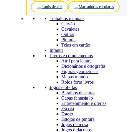
Lápis de cor
Marcadores escolares
Trabalhos manuais
Carvão
Cavaletes
Outros
Pinturas
Telas em cartão
Infantil
Livros e complementos
Atril para leitura
Dicionários e ortografia
Figuras geométricas
Mapas mundo
Rolos forra livros
Jogos e ofertas
Baralhos de cartas
Capas fantasia lp
Entretenimento e ofertas
Escrita
Estojo
Estojos de pintura
Jogos de mesa
Jogos didácticos