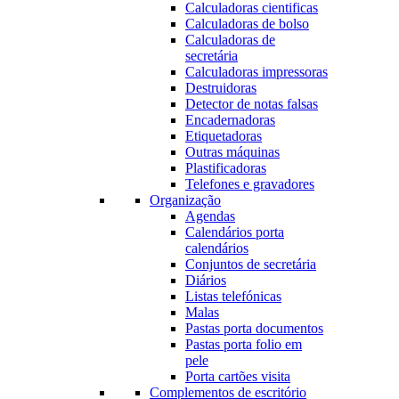
Calculadoras cientificas
Calculadoras de bolso
Calculadoras de
secretária
Calculadoras impressoras
Destruidoras
Detector de notas falsas
Encadernadoras
Etiquetadoras
Outras máquinas
Plastificadoras
Telefones e gravadores
Organização
Agendas
Calendários porta
calendários
Conjuntos de secretária
Diários
Listas telefónicas
Malas
Pastas porta documentos
Pastas porta folio em
pele
Porta cartões visita
Complementos de escritório