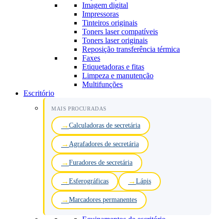
Imagem digital
Impressoras
Tinteiros originais
Toners laser compatíveis
Toners laser originais
Reposição transferência térmica
Faxes
Etiquetadoras e fitas
Limpeza e manutenção
Multifunções
Escritório
MAIS PROCURADAS
Calculadoras de secretária
Agrafadores de secretária
Furadores de secretária
Esferográficas
Lápis
Marcadores permanentes