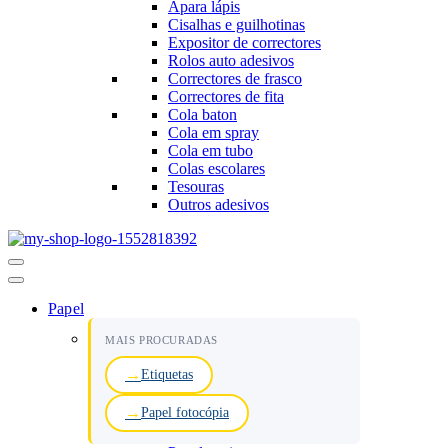
Apara lápis
Cisalhas e guilhotinas
Expositor de correctores
Rolos auto adesivos
Correctores de frasco
Correctores de fita
Cola baton
Cola em spray
Cola em tubo
Colas escolares
Tesouras
Outros adesivos
Menu
de
navegação
Papel
MAIS PROCURADAS
Etiquetas
Papel fotocópia