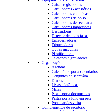
Equipamentos de escritório
Caixas registadoras
Calculadoras - acessórios
Calculadoras cientificas
Calculadoras de bolso
Calculadoras de secretária
Calculadoras impressoras
Destruidoras
Detector de notas falsas
Encadernadoras
Etiquetadoras
Outras máquinas
Plastificadoras
Telefones e gravadores
Organização
Agendas
Calendários porta calendários
Conjuntos de secretária
Diários
Listas telefónicas
Malas
Pastas porta documentos
Pastas porta folio em pele
Porta cartões visita
Complementos de escritório