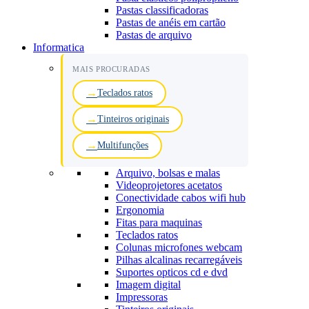
Pastas classificadoras
Pastas de anéis em cartão
Pastas de arquivo
Informatica
MAIS PROCURADAS
Teclados ratos
Tinteiros originais
Multifunções
Arquivo, bolsas e malas
Videoprojetores acetatos
Conectividade cabos wifi hub
Ergonomia
Fitas para maquinas
Teclados ratos
Colunas microfones webcam
Pilhas alcalinas recarregáveis
Suportes opticos cd e dvd
Imagem digital
Impressoras