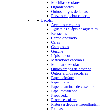
Mochilas escolares
Organizadores
Outros artigos de fantasia
Puzzles e quebra cabeças
Escolar
Agendas escolares
Aguarelas e lápis de aguarelas
Borrachas
Cartão ondulado
Ceras
Compassos
Guache
Lápis de cor
Marcadores escolares
Mobiliário escolar
Outros artigos de desenho
Outros artigos escolares
Papel celofane
Papel crepe
Papel e laminas de desenho
Papel metalizado
Papel seda
Pinceis escolares
Pintura a dedos e maquilhagem
Réguas