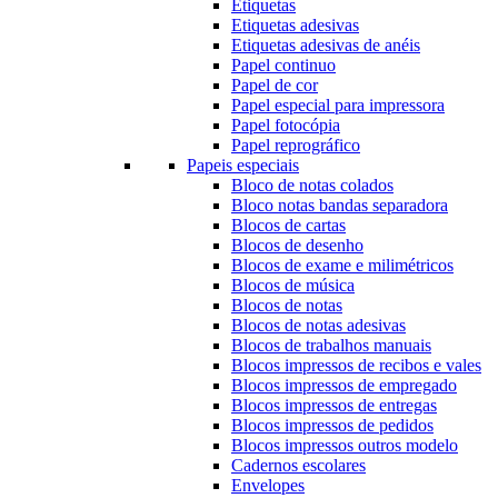
Etiquetas
Etiquetas adesivas
Etiquetas adesivas de anéis
Papel continuo
Papel de cor
Papel especial para impressora
Papel fotocópia
Papel reprográfico
Papeis especiais
Bloco de notas colados
Bloco notas bandas separadora
Blocos de cartas
Blocos de desenho
Blocos de exame e milimétricos
Blocos de música
Blocos de notas
Blocos de notas adesivas
Blocos de trabalhos manuais
Blocos impressos de recibos e vales
Blocos impressos de empregado
Blocos impressos de entregas
Blocos impressos de pedidos
Blocos impressos outros modelo
Cadernos escolares
Envelopes