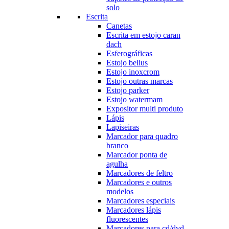
solo
Escrita
Canetas
Escrita em estojo caran
dach
Esferográficas
Estojo belius
Estojo inoxcrom
Estojo outras marcas
Estojo parker
Estojo watermam
Expositor multi produto
Lápis
Lapiseiras
Marcador para quadro
branco
Marcador ponta de
agulha
Marcadores de feltro
Marcadores e outros
modelos
Marcadores especiais
Marcadores lápis
fluorescentes
Marcadores para cd/dvd