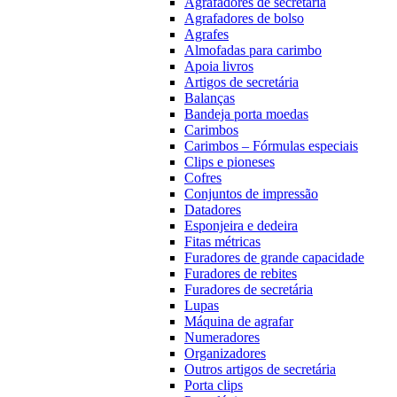
Agrafadores de secretária
Agrafadores de bolso
Agrafes
Almofadas para carimbo
Apoia livros
Artigos de secretária
Balanças
Bandeja porta moedas
Carimbos
Carimbos – Fórmulas especiais
Clips e pioneses
Cofres
Conjuntos de impressão
Datadores
Esponjeira e dedeira
Fitas métricas
Furadores de grande capacidade
Furadores de rebites
Furadores de secretária
Lupas
Máquina de agrafar
Numeradores
Organizadores
Outros artigos de secretária
Porta clips