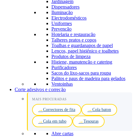
Jardinagem
Dispensadores
Iluminação
Electrodomésticos
Uniformes
Prevenção
Hotelaria e restauração
Talheres pratos e copos
Toalhas e guardanapos de papel
Lenços, papel higiénico e toalhetes
Produtos de limpeza
Higiene, manutenção e catering
Purificadores
Sacos do lixo-sacos para roupa
Palitos e paus de madeira para gelados
Ventoinhas
Corte adesivos e correção
MAIS PROCURADAS
Correctores de fita
Cola baton
Cola em tubo
Tesouras
Abre cartas