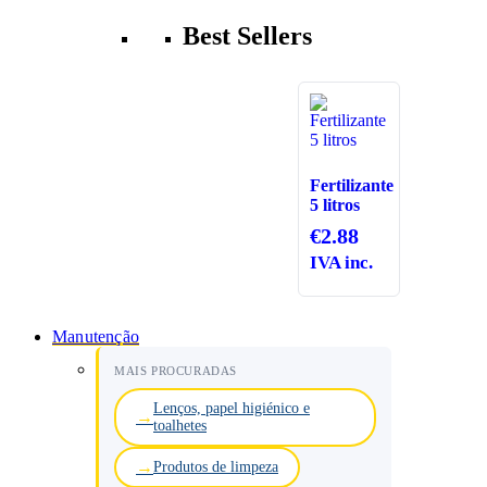
Best Sellers
Fertilizante
5 litros
€
2.88
IVA inc.
Manutenção
MAIS PROCURADAS
Lenços, papel higiénico e
toalhetes
Produtos de limpeza