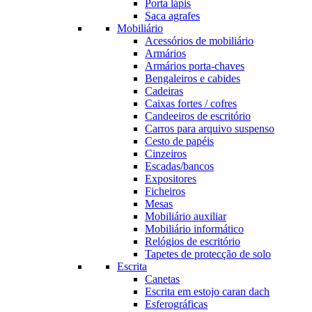
Porta lápis
Saca agrafes
Mobiliário
Acessórios de mobiliário
Armários
Armários porta-chaves
Bengaleiros e cabides
Cadeiras
Caixas fortes / cofres
Candeeiros de escritório
Carros para arquivo suspenso
Cesto de papéis
Cinzeiros
Escadas/bancos
Expositores
Ficheiros
Mesas
Mobiliário auxiliar
Mobiliário informático
Relógios de escritório
Tapetes de protecção de solo
Escrita
Canetas
Escrita em estojo caran dach
Esferográficas