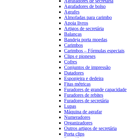
Agrafadores de secretária
Agrafadores de bolso
Agrafes
Almofadas para carimbo
Apoia livros
Artigos de secretária
Balanças
Bandeja porta moedas
Carimbos
Carimbos – Fórmulas especiais
Clips e pioneses
Cofres
Conjuntos de impressão
Datadores
Esponjeira e dedeira
Fitas métricas
Furadores de grande capacidade
Furadores de rebites
Furadores de secretária
Lupas
Máquina de agrafar
Numeradores
Organizadores
Outros artigos de secretária
Porta clips