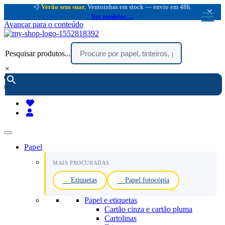
💨
Verão sem suar.
Ventoinhas em stock — envio em 48h.
×
Ver modelos →
Avançar para o conteúdo
Pesquisar produtos...
×
encomendar por telefone :
216 003 523
(chamada rede fixa nacional)
Papel
MAIS PROCURADAS
Etiquetas
Papel fotocópia
Papel e etiquetas
Cartão cinza e cartão pluma
Cartolinas