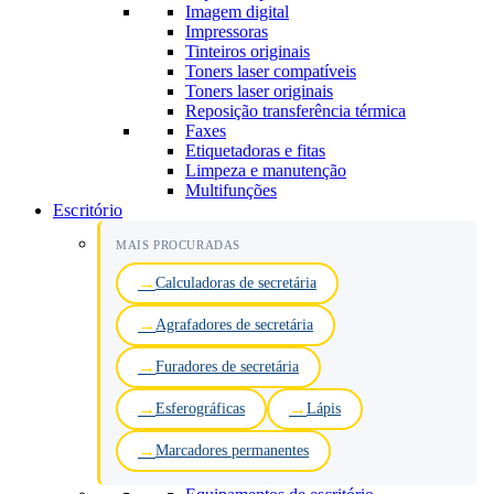
Imagem digital
Impressoras
Tinteiros originais
Toners laser compatíveis
Toners laser originais
Reposição transferência térmica
Faxes
Etiquetadoras e fitas
Limpeza e manutenção
Multifunções
Escritório
MAIS PROCURADAS
Calculadoras de secretária
Agrafadores de secretária
Furadores de secretária
Esferográficas
Lápis
Marcadores permanentes