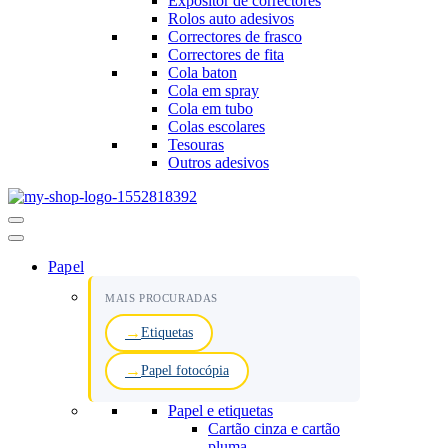
Expositor de correctores
Rolos auto adesivos
Correctores de frasco
Correctores de fita
Cola baton
Cola em spray
Cola em tubo
Colas escolares
Tesouras
Outros adesivos
Menu
de
navegação
Papel
MAIS PROCURADAS
Etiquetas
Papel fotocópia
Papel e etiquetas
Cartão cinza e cartão
pluma