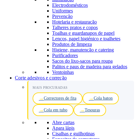
Electrodomésticos
Uniformes
Prevenção
Hotelaria e restauração
Talheres pratos e copos
Toalhas e guardanapos de papel
Lenços, papel higiénico e toalhetes
Produtos de limpeza
Higiene, manutenção e catering
Purificadores
Sacos do lixo-sacos para roupa
Palitos e paus de madeira para gelados
Ventoinhas
Corte adesivos e correção
MAIS PROCURADAS
Correctores de fita
Cola baton
Cola em tubo
Tesouras
Abre cartas
Apara lápis
Cisalhas e guilhotinas