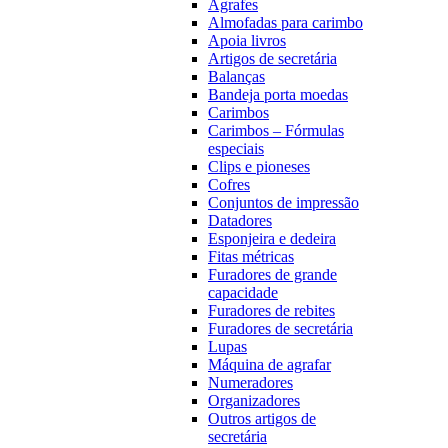
Agrafes
Almofadas para carimbo
Apoia livros
Artigos de secretária
Balanças
Bandeja porta moedas
Carimbos
Carimbos – Fórmulas
especiais
Clips e pioneses
Cofres
Conjuntos de impressão
Datadores
Esponjeira e dedeira
Fitas métricas
Furadores de grande
capacidade
Furadores de rebites
Furadores de secretária
Lupas
Máquina de agrafar
Numeradores
Organizadores
Outros artigos de
secretária