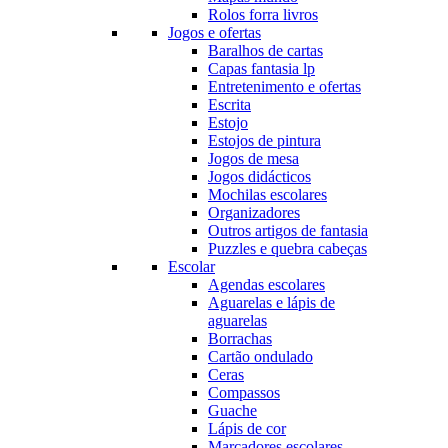
Rolos forra livros
Jogos e ofertas
Baralhos de cartas
Capas fantasia lp
Entretenimento e ofertas
Escrita
Estojo
Estojos de pintura
Jogos de mesa
Jogos didácticos
Mochilas escolares
Organizadores
Outros artigos de fantasia
Puzzles e quebra cabeças
Escolar
Agendas escolares
Aguarelas e lápis de
aguarelas
Borrachas
Cartão ondulado
Ceras
Compassos
Guache
Lápis de cor
Marcadores escolares