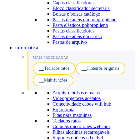
Capas classificadoras
Bloco classificador secretária
Bolsas e bolsas catálogo
Pastas de anéis em polipropileno
Pasta elásticos polipropileno
Pastas classificadoras
Pastas de anéis em cartão
Pastas de arquivo
Informatica
MAIS PROCURADAS
Teclados ratos
Tinteiros originais
Multifunções
Arquivo, bolsas e malas
Videoprojetores acetatos
Conectividade cabos wifi hub
Ergonomia
Fitas para maquinas
Teclados ratos
Colunas microfones webcam
Pilhas alcalinas recarregáveis
Suportes opticos cd e dvd