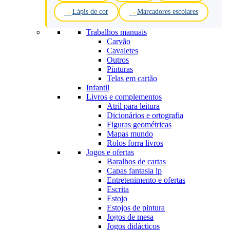
Lápis de cor
Marcadores escolares
Trabalhos manuais
Carvão
Cavaletes
Outros
Pinturas
Telas em cartão
Infantil
Livros e complementos
Atril para leitura
Dicionários e ortografia
Figuras geométricas
Mapas mundo
Rolos forra livros
Jogos e ofertas
Baralhos de cartas
Capas fantasia lp
Entretenimento e ofertas
Escrita
Estojo
Estojos de pintura
Jogos de mesa
Jogos didácticos