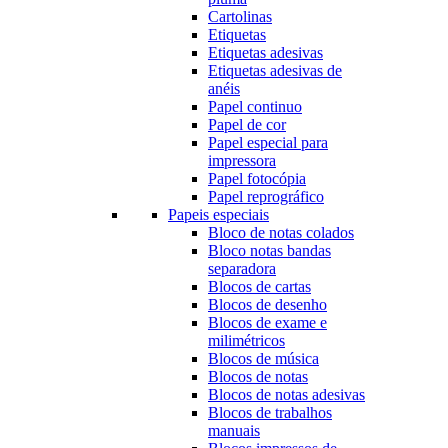
Cartolinas
Etiquetas
Etiquetas adesivas
Etiquetas adesivas de
anéis
Papel continuo
Papel de cor
Papel especial para
impressora
Papel fotocópia
Papel reprográfico
Papeis especiais
Bloco de notas colados
Bloco notas bandas
separadora
Blocos de cartas
Blocos de desenho
Blocos de exame e
milimétricos
Blocos de música
Blocos de notas
Blocos de notas adesivas
Blocos de trabalhos
manuais