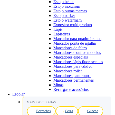
Estojo belius
Estojo inoxcrom
Estojo outras marcas
Estojo parker
Estojo watermam
Expositor multi produto
Lápis
Lapiseiras
Marcador para quadro branco
Marcador ponta de agulha
Marcadores de feltro
Marcadores e outros modelos
Marcadores especiais
Marcadores lápis fluorescentes
Marcadores para cd/dvd
Marcadores roller
Marcadores para roupa
Marcadores permanentes
Minas
Recargas e acessórios
Escolar
MAIS PROCURADAS
Borrachas
Ceras
Guache