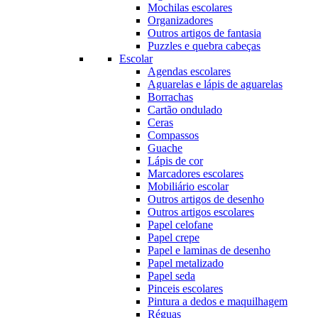
Mochilas escolares
Organizadores
Outros artigos de fantasia
Puzzles e quebra cabeças
Escolar
Agendas escolares
Aguarelas e lápis de aguarelas
Borrachas
Cartão ondulado
Ceras
Compassos
Guache
Lápis de cor
Marcadores escolares
Mobiliário escolar
Outros artigos de desenho
Outros artigos escolares
Papel celofane
Papel crepe
Papel e laminas de desenho
Papel metalizado
Papel seda
Pinceis escolares
Pintura a dedos e maquilhagem
Réguas