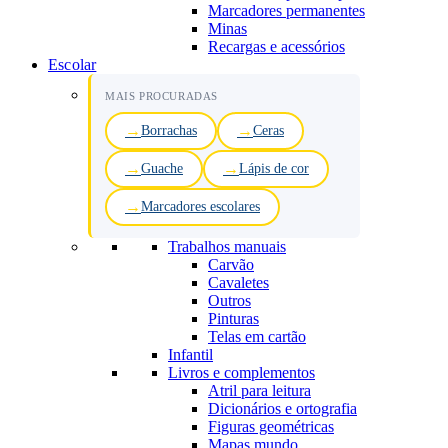
Marcadores permanentes
Minas
Recargas e acessórios
Escolar
MAIS PROCURADAS
Borrachas
Ceras
Guache
Lápis de cor
Marcadores escolares
Trabalhos manuais
Carvão
Cavaletes
Outros
Pinturas
Telas em cartão
Infantil
Livros e complementos
Atril para leitura
Dicionários e ortografia
Figuras geométricas
Mapas mundo