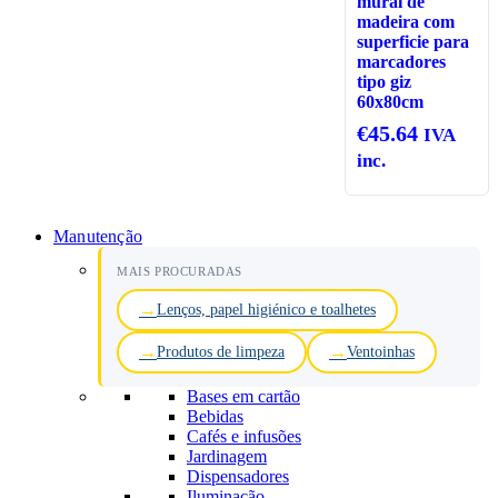
mural de
madeira com
superficie para
marcadores
tipo giz
60x80cm
€
45.64
IVA
inc.
Manutenção
MAIS PROCURADAS
Lenços, papel higiénico e toalhetes
Produtos de limpeza
Ventoinhas
Bases em cartão
Bebidas
Cafés e infusões
Jardinagem
Dispensadores
Iluminação