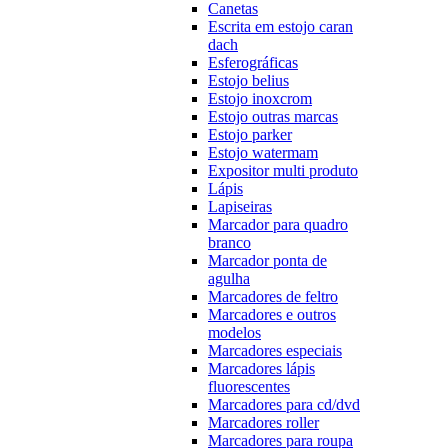
Canetas
Escrita em estojo caran
dach
Esferográficas
Estojo belius
Estojo inoxcrom
Estojo outras marcas
Estojo parker
Estojo watermam
Expositor multi produto
Lápis
Lapiseiras
Marcador para quadro
branco
Marcador ponta de
agulha
Marcadores de feltro
Marcadores e outros
modelos
Marcadores especiais
Marcadores lápis
fluorescentes
Marcadores para cd/dvd
Marcadores roller
Marcadores para roupa