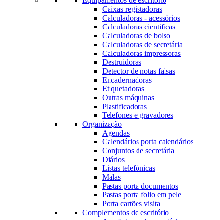
Equipamentos de escritório
Caixas registadoras
Calculadoras - acessórios
Calculadoras cientificas
Calculadoras de bolso
Calculadoras de secretária
Calculadoras impressoras
Destruidoras
Detector de notas falsas
Encadernadoras
Etiquetadoras
Outras máquinas
Plastificadoras
Telefones e gravadores
Organização
Agendas
Calendários porta calendários
Conjuntos de secretária
Diários
Listas telefónicas
Malas
Pastas porta documentos
Pastas porta folio em pele
Porta cartões visita
Complementos de escritório