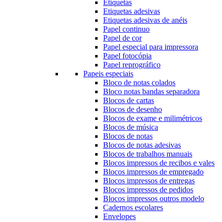
Etiquetas
Etiquetas adesivas
Etiquetas adesivas de anéis
Papel continuo
Papel de cor
Papel especial para impressora
Papel fotocópia
Papel reprográfico
Papeis especiais
Bloco de notas colados
Bloco notas bandas separadora
Blocos de cartas
Blocos de desenho
Blocos de exame e milimétricos
Blocos de música
Blocos de notas
Blocos de notas adesivas
Blocos de trabalhos manuais
Blocos impressos de recibos e vales
Blocos impressos de empregado
Blocos impressos de entregas
Blocos impressos de pedidos
Blocos impressos outros modelo
Cadernos escolares
Envelopes