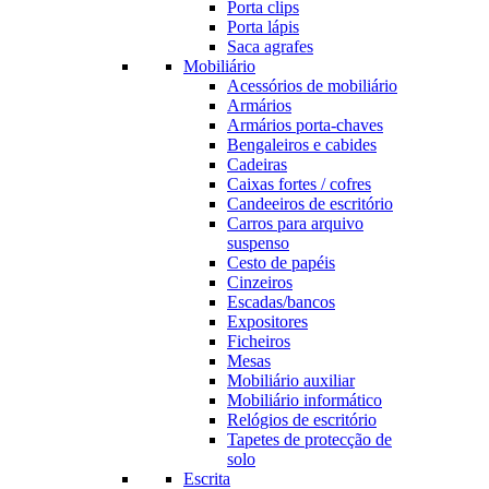
Porta clips
Porta lápis
Saca agrafes
Mobiliário
Acessórios de mobiliário
Armários
Armários porta-chaves
Bengaleiros e cabides
Cadeiras
Caixas fortes / cofres
Candeeiros de escritório
Carros para arquivo
suspenso
Cesto de papéis
Cinzeiros
Escadas/bancos
Expositores
Ficheiros
Mesas
Mobiliário auxiliar
Mobiliário informático
Relógios de escritório
Tapetes de protecção de
solo
Escrita