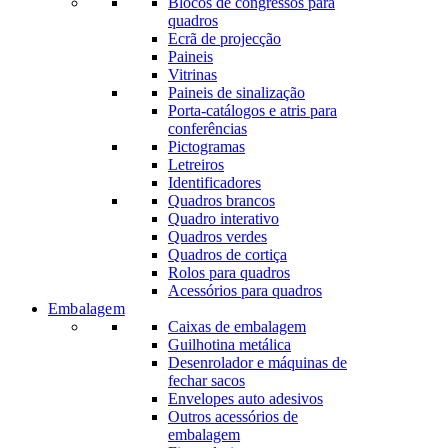
Blocos de congressos para
quadros
Ecrã de projecção
Paineis
Vitrinas
Paineis de sinalização
Porta-catálogos e atris para
conferências
Pictogramas
Letreiros
Identificadores
Quadros brancos
Quadro interativo
Quadros verdes
Quadros de cortiça
Rolos para quadros
Acessórios para quadros
Embalagem
Caixas de embalagem
Guilhotina metálica
Desenrolador e máquinas de
fechar sacos
Envelopes auto adesivos
Outros acessórios de
embalagem