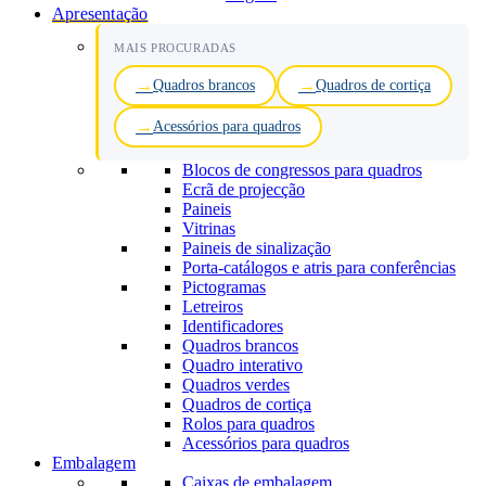
Apresentação
MAIS PROCURADAS
Quadros brancos
Quadros de cortiça
Acessórios para quadros
Blocos de congressos para quadros
Ecrã de projecção
Paineis
Vitrinas
Paineis de sinalização
Porta-catálogos e atris para conferências
Pictogramas
Letreiros
Identificadores
Quadros brancos
Quadro interativo
Quadros verdes
Quadros de cortiça
Rolos para quadros
Acessórios para quadros
Embalagem
Caixas de embalagem