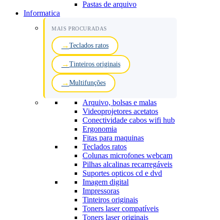
Pastas de arquivo
Informatica
MAIS PROCURADAS
Teclados ratos
Tinteiros originais
Multifunções
Arquivo, bolsas e malas
Videoprojetores acetatos
Conectividade cabos wifi hub
Ergonomia
Fitas para maquinas
Teclados ratos
Colunas microfones webcam
Pilhas alcalinas recarregáveis
Suportes opticos cd e dvd
Imagem digital
Impressoras
Tinteiros originais
Toners laser compatíveis
Toners laser originais