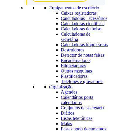
Equipamentos de escritório
Caixas registadoras
Calculadoras - acessórios
Calculadoras cientificas
Calculadoras de bolso
Calculadoras de
secretária
Calculadoras impressoras
Destruidoras
Detector de notas falsas
Encadernadoras
Etiquetadoras
Outras máquinas
Plastificadoras
Telefones e gravadores
Organização
Agendas
Calendários porta
calendários
Conjuntos de secretária
Diários
Listas telefónicas
Malas
Pastas porta documentos