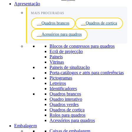
Apresentação
MAIS PROCURADAS
Quadros brancos
Quadros de cortiça
Acessórios para quadros
Blocos de congressos para quadros
Ecrã de projecção
Paineis
Vitrinas
Paineis de sinalização
Porta-catálogos e atris para conferências
Pictogramas
Letreiros
Identificadores
Quadros brancos
Quadro interativo
Quadros verdes
Quadros de cortiça
Rolos para quadros
Acessórios para quadros
Embalagem
Caixas de embalagem