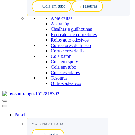
Cola em tubo
Tesouras
Abre cartas
Apara lápis
Cisalhas e guilhotinas
Expositor de correctores
Rolos auto adesivos
Correctores de frasco
Correctores de fita
Cola baton
Cola em spray
Cola em tubo
Colas escolares
Tesouras
Outros adesivos
Menu
de
navegação
Papel
MAIS PROCURADAS
Etiquetas