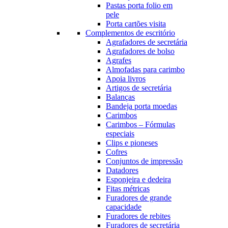
Pastas porta folio em
pele
Porta cartões visita
Complementos de escritório
Agrafadores de secretária
Agrafadores de bolso
Agrafes
Almofadas para carimbo
Apoia livros
Artigos de secretária
Balanças
Bandeja porta moedas
Carimbos
Carimbos – Fórmulas
especiais
Clips e pioneses
Cofres
Conjuntos de impressão
Datadores
Esponjeira e dedeira
Fitas métricas
Furadores de grande
capacidade
Furadores de rebites
Furadores de secretária