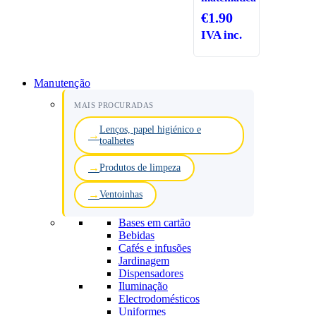
€
1.90
IVA inc.
Manutenção
MAIS PROCURADAS
Lenços, papel higiénico e
toalhetes
Produtos de limpeza
Ventoinhas
Bases em cartão
Bebidas
Cafés e infusões
Jardinagem
Dispensadores
Iluminação
Electrodomésticos
Uniformes