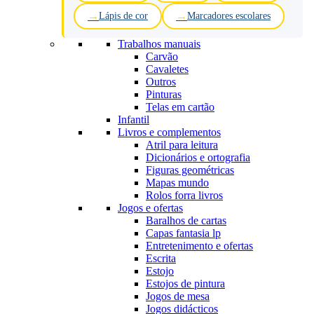
Lápis de cor
Marcadores escolares
Trabalhos manuais
Carvão
Cavaletes
Outros
Pinturas
Telas em cartão
Infantil
Livros e complementos
Atril para leitura
Dicionários e ortografia
Figuras geométricas
Mapas mundo
Rolos forra livros
Jogos e ofertas
Baralhos de cartas
Capas fantasia lp
Entretenimento e ofertas
Escrita
Estojo
Estojos de pintura
Jogos de mesa
Jogos didácticos