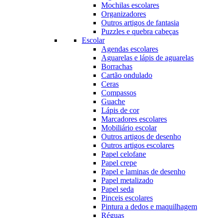
Mochilas escolares
Organizadores
Outros artigos de fantasia
Puzzles e quebra cabeças
Escolar
Agendas escolares
Aguarelas e lápis de aguarelas
Borrachas
Cartão ondulado
Ceras
Compassos
Guache
Lápis de cor
Marcadores escolares
Mobiliário escolar
Outros artigos de desenho
Outros artigos escolares
Papel celofane
Papel crepe
Papel e laminas de desenho
Papel metalizado
Papel seda
Pinceis escolares
Pintura a dedos e maquilhagem
Réguas