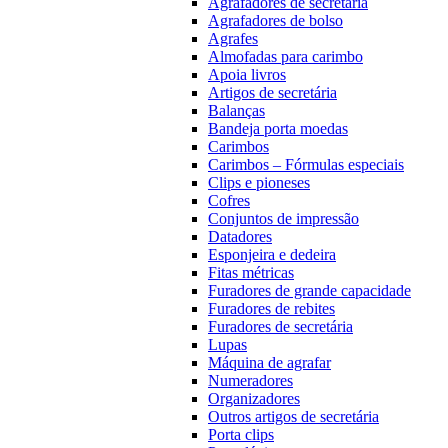
Agrafadores de secretária
Agrafadores de bolso
Agrafes
Almofadas para carimbo
Apoia livros
Artigos de secretária
Balanças
Bandeja porta moedas
Carimbos
Carimbos – Fórmulas especiais
Clips e pioneses
Cofres
Conjuntos de impressão
Datadores
Esponjeira e dedeira
Fitas métricas
Furadores de grande capacidade
Furadores de rebites
Furadores de secretária
Lupas
Máquina de agrafar
Numeradores
Organizadores
Outros artigos de secretária
Porta clips