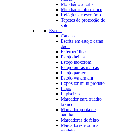
Mobiliário auxiliar
Mobiliário informático
Relógios de escritório
Tapetes de protecção de
solo
Escrita
Canetas
Escrita em estojo caran
dach
Esferográficas
Estojo belius
Estojo inoxcrom
Estojo outras marcas
Estojo parker
Estojo watermam
Expositor multi produto
Lápis
Lapiseiras
Marcador para quadro
branco
Marcador ponta de
agulha
Marcadores de feltro
Marcadores e outros
modelos