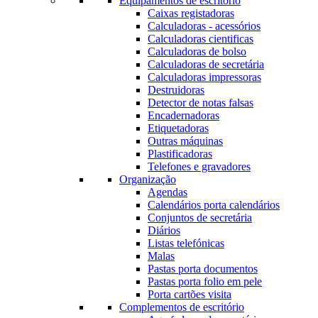
Equipamentos de escritório
Caixas registadoras
Calculadoras - acessórios
Calculadoras cientificas
Calculadoras de bolso
Calculadoras de secretária
Calculadoras impressoras
Destruidoras
Detector de notas falsas
Encadernadoras
Etiquetadoras
Outras máquinas
Plastificadoras
Telefones e gravadores
Organização
Agendas
Calendários porta calendários
Conjuntos de secretária
Diários
Listas telefónicas
Malas
Pastas porta documentos
Pastas porta folio em pele
Porta cartões visita
Complementos de escritório