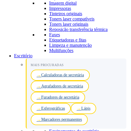
Imagem digital
Impressoras
Tinteiros originais
Toners laser compatíveis
Toners laser originais
Reposição transferência térmica
Faxes
Etiquetadoras e fitas
Limpeza e manutenção
Multifunções
Escritório
MAIS PROCURADAS
Calculadoras de secretária
Agrafadores de secretária
Furadores de secretária
Esferográficas
Lápis
Marcadores permanentes