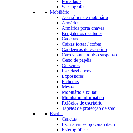
Porta lápis
Saca agrafes
Mobiliário
Acessórios de mobiliário
Armários
Armários porta-chaves
Bengaleiros e cabides
Cadeiras
Caixas fortes / cofres
Candeeiros de escritório
Carros para arquivo suspenso
Cesto de papéis
Cinzeiros
Escadas/bancos
Expositores
Ficheiros
Mesas
Mobiliário auxiliar
Mobiliário informático
Relógios de escritório
Tapetes de protecção de solo
Escrita
Canetas
Escrita em estojo caran dach
Esferográficas