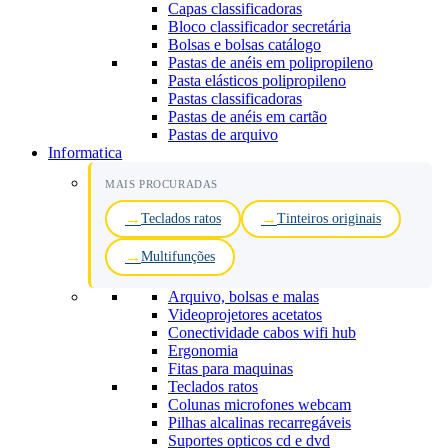
Capas classificadoras
Bloco classificador secretária
Bolsas e bolsas catálogo
Pastas de anéis em polipropileno
Pasta elásticos polipropileno
Pastas classificadoras
Pastas de anéis em cartão
Pastas de arquivo
Informatica
MAIS PROCURADAS
Teclados ratos
Tinteiros originais
Multifunções
Arquivo, bolsas e malas
Videoprojetores acetatos
Conectividade cabos wifi hub
Ergonomia
Fitas para maquinas
Teclados ratos
Colunas microfones webcam
Pilhas alcalinas recarregáveis
Suportes opticos cd e dvd