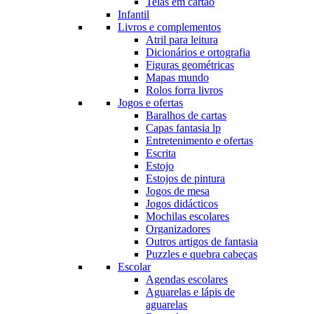
Telas em cartão
Infantil
Livros e complementos
Atril para leitura
Dicionários e ortografia
Figuras geométricas
Mapas mundo
Rolos forra livros
Jogos e ofertas
Baralhos de cartas
Capas fantasia lp
Entretenimento e ofertas
Escrita
Estojo
Estojos de pintura
Jogos de mesa
Jogos didácticos
Mochilas escolares
Organizadores
Outros artigos de fantasia
Puzzles e quebra cabeças
Escolar
Agendas escolares
Aguarelas e lápis de
aguarelas