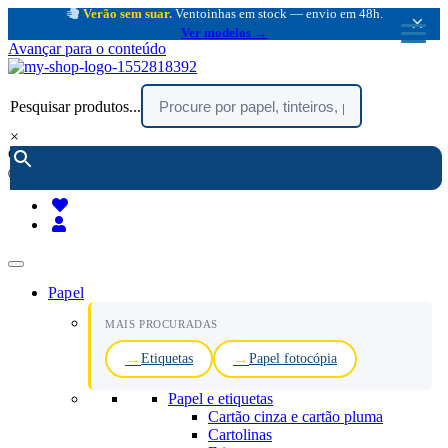
Verão sem suar.
Ventoinhas em stock — envio em 48h.
×
Ver modelos →
Avançar para o conteúdo
Pesquisar produtos...
×
encomendar por telefone :
216 003 523
(chamada rede fixa nacional)
Papel
MAIS PROCURADAS
Etiquetas
Papel fotocópia
Papel e etiquetas
Cartão cinza e cartão pluma
Cartolinas