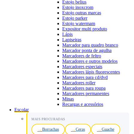
Estojo belius
Estojo inoxcrom
Estojo outras marcas
Estojo parker
Estojo watermam
Expositor multi produto
Lápis
Lapiseiras
Marcador para quadro branco
Marcador ponta de agulha
Marcadores de feltro
Marcadores e outros modelos
Marcadores especiais
Marcadores lápis fluorescentes
Marcadores para cd/dvd
Marcadores roller
Marcadores para roupa
Marcadores permanentes
Minas
Recargas e acessórios
Escolar
MAIS PROCURADAS
Borrachas
Ceras
Guache