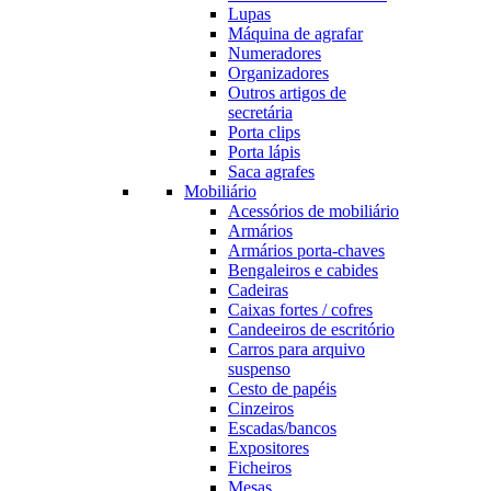
Lupas
Máquina de agrafar
Numeradores
Organizadores
Outros artigos de
secretária
Porta clips
Porta lápis
Saca agrafes
Mobiliário
Acessórios de mobiliário
Armários
Armários porta-chaves
Bengaleiros e cabides
Cadeiras
Caixas fortes / cofres
Candeeiros de escritório
Carros para arquivo
suspenso
Cesto de papéis
Cinzeiros
Escadas/bancos
Expositores
Ficheiros
Mesas