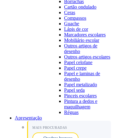
Borrachas
Cartão ondulado
Ceras
Compassos
Guache
Lápis de cor
Marcadores escolares
Mobiliário escolar
Outros artigos de
desenho
Outros artigos escolares
Papel celofane
Papel crepe
Papel e laminas de
desenho
Papel metalizado
Papel seda
Pinceis escolares
Pintura a dedos e
maquilhagem
Réguas
Apresentação
MAIS PROCURADAS