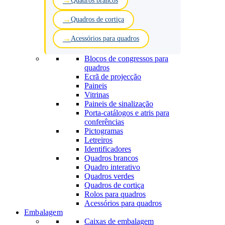
Quadros brancos
Quadros de cortiça
Acessórios para quadros
Blocos de congressos para
quadros
Ecrã de projecção
Paineis
Vitrinas
Paineis de sinalização
Porta-catálogos e atris para
conferências
Pictogramas
Letreiros
Identificadores
Quadros brancos
Quadro interativo
Quadros verdes
Quadros de cortiça
Rolos para quadros
Acessórios para quadros
Embalagem
Caixas de embalagem