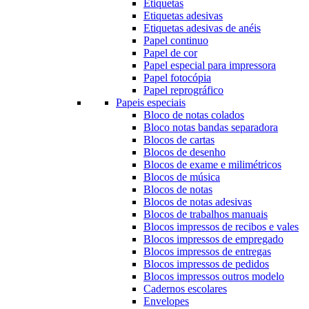
Etiquetas
Etiquetas adesivas
Etiquetas adesivas de anéis
Papel continuo
Papel de cor
Papel especial para impressora
Papel fotocópia
Papel reprográfico
Papeis especiais
Bloco de notas colados
Bloco notas bandas separadora
Blocos de cartas
Blocos de desenho
Blocos de exame e milimétricos
Blocos de música
Blocos de notas
Blocos de notas adesivas
Blocos de trabalhos manuais
Blocos impressos de recibos e vales
Blocos impressos de empregado
Blocos impressos de entregas
Blocos impressos de pedidos
Blocos impressos outros modelo
Cadernos escolares
Envelopes