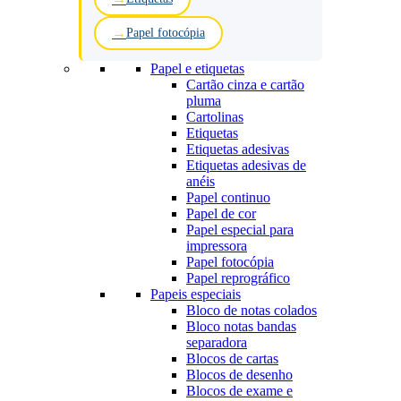
Papel fotocópia
Papel e etiquetas
Cartão cinza e cartão
pluma
Cartolinas
Etiquetas
Etiquetas adesivas
Etiquetas adesivas de
anéis
Papel continuo
Papel de cor
Papel especial para
impressora
Papel fotocópia
Papel reprográfico
Papeis especiais
Bloco de notas colados
Bloco notas bandas
separadora
Blocos de cartas
Blocos de desenho
Blocos de exame e