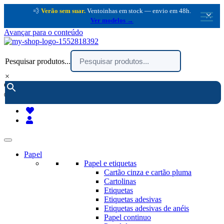
💨
Verão sem suar.
Ventoinhas em stock — envio em 48h.
×
Ver modelos →
Avançar para o conteúdo
Pesquisar produtos...
×
encomendar por telefone :
216 003 523
(chamada rede fixa nacional)
Papel
Papel e etiquetas
Cartão cinza e cartão pluma
Cartolinas
Etiquetas
Etiquetas adesivas
Etiquetas adesivas de anéis
Papel continuo