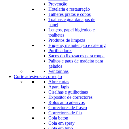
Prevenção
Hotelaria e restauração
Talheres pratos e copos
Toalhas e guardanapos de
papel
Lenços, papel higiénico e
toalhetes
Produtos de limpeza
Higiene, manutenção e catering
Purificadores
Sacos do lixo-sacos para roupa
Palitos e paus de madeira para
gelados
Ventoinhas
Corte adesivos e correção
Abre cartas
Apara lápis
Cisalhas e guilhotinas
Expositor de correctores
Rolos auto adesivos
Correctores de frasco
Correctores de fita
Cola baton
Cola em spray
Cola em tubo