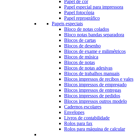
Papel de cor
Papel especial para impressora
Papel fotocópia
Papel reprográfico
Papeis especiais
Bloco de notas colados
Bloco notas bandas separadora
Blocos de cartas
Blocos de desenho
Blocos de exame e milimétricos
Blocos de música
Blocos de notas
Blocos de notas adesivas
Blocos de trabalhos manuais
Blocos impressos de recibos e vales
Blocos impressos de empregado
Blocos impressos de entregas
Blocos impressos de pedidos
Blocos impressos outros modelo
Cadernos escolares
Envelopes
Livros de contabilidade
Rolos para fax
Rolos para máquina de calcular