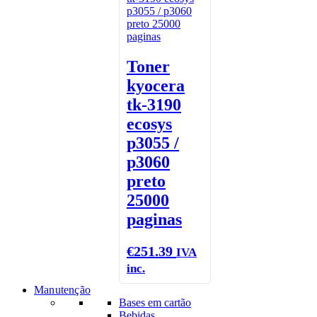
Toner
kyocera
tk-3190
ecosys
p3055 /
p3060
preto
25000
paginas
€
251.39
IVA
inc.
Manutenção
Bases em cartão
Bebidas