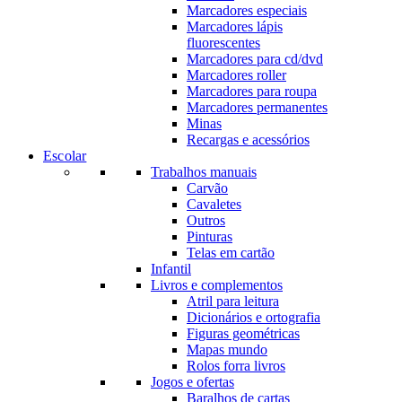
Marcadores especiais
Marcadores lápis
fluorescentes
Marcadores para cd/dvd
Marcadores roller
Marcadores para roupa
Marcadores permanentes
Minas
Recargas e acessórios
Escolar
Trabalhos manuais
Carvão
Cavaletes
Outros
Pinturas
Telas em cartão
Infantil
Livros e complementos
Atril para leitura
Dicionários e ortografia
Figuras geométricas
Mapas mundo
Rolos forra livros
Jogos e ofertas
Baralhos de cartas