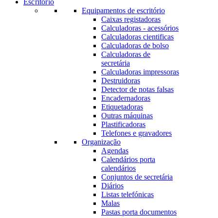
Escritório
Equipamentos de escritório
Caixas registadoras
Calculadoras - acessórios
Calculadoras cientificas
Calculadoras de bolso
Calculadoras de
secretária
Calculadoras impressoras
Destruidoras
Detector de notas falsas
Encadernadoras
Etiquetadoras
Outras máquinas
Plastificadoras
Telefones e gravadores
Organização
Agendas
Calendários porta
calendários
Conjuntos de secretária
Diários
Listas telefónicas
Malas
Pastas porta documentos