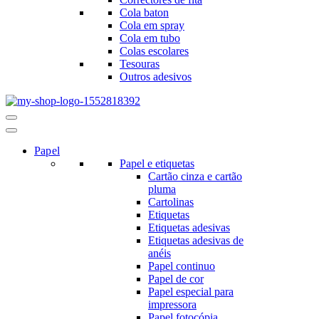
Cola baton
Cola em spray
Cola em tubo
Colas escolares
Tesouras
Outros adesivos
Menu
de
navegação
Papel
Papel e etiquetas
Cartão cinza e cartão
pluma
Cartolinas
Etiquetas
Etiquetas adesivas
Etiquetas adesivas de
anéis
Papel continuo
Papel de cor
Papel especial para
impressora
Papel fotocópia