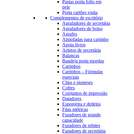
Pastas porta folio em
pele
Porta cartões visita
Complementos de escritório
Agrafadores de secretária
Agrafadores de bolso
Agrafes
Almofadas para carimbo
Apoia livros
Artigos de secretária
Balanças
Bandeja porta moedas
Carimbos
Carimbos – Fórmulas
especiais
Clips e pioneses
Cofres
Conjuntos de impressão
Datadores
Esponjeira e dedeira
Fitas métricas
Furadores de grande
capacidade
Furadores de rebites
Furadores de secretária