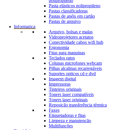
polipropileno
Pasta elásticos polipropileno
Pastas classificadoras
Pastas de anéis em cartão
Pastas de arquivo
Informatica
Arquivo, bolsas e malas
Videoprojetores acetatos
Conectividade cabos wifi hub
Ergonomia
Fitas para maquinas
Teclados ratos
Colunas microfones webcam
Pilhas alcalinas recarregáveis
Suportes opticos cd e dvd
Imagem digital
Impressoras
Tinteiros originais
Toners laser compatíveis
Toners laser originais
Reposição transferência térmica
Faxes
Etiquetadoras e fitas
Limpeza e manutenção
Multifunções