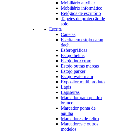
Mobiliário auxiliar
Mobiliário informático
Relógios de escritório
Tapetes de protecção de
solo
Escrita
Canetas
Escrita em estojo caran
dach
Esferográficas
Estojo belius
Estojo inoxcrom
Estojo outras marcas
Estojo parker
Estojo watermam
Expositor multi produto
Lápis
Lapiseiras
Marcador para quadro
branco
Marcador ponta de
agulha
Marcadores de feltro
Marcadores e outros
modelos