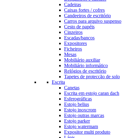
Cadeiras
Caixas fortes / cofres
Candeeiros de escritório
Carros para arquivo suspenso
Cesto de papéis
Cinzeiros
Escadas/bancos
Expositores
Ficheiros
Mesas
Mobiliário auxiliar
Mobiliário informático
Relógios de escritório
Tapetes de protecção de solo
Escrita
Canetas
Escrita em estojo caran dach
Esferográficas
Estojo belius
Estojo inoxcrom
Estojo outras marcas
Estojo parker
Estojo watermam
Expositor multi produto
Lápis