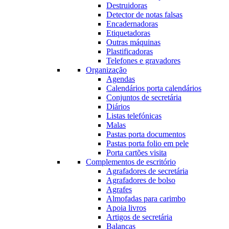
Destruidoras
Detector de notas falsas
Encadernadoras
Etiquetadoras
Outras máquinas
Plastificadoras
Telefones e gravadores
Organização
Agendas
Calendários porta calendários
Conjuntos de secretária
Diários
Listas telefónicas
Malas
Pastas porta documentos
Pastas porta folio em pele
Porta cartões visita
Complementos de escritório
Agrafadores de secretária
Agrafadores de bolso
Agrafes
Almofadas para carimbo
Apoia livros
Artigos de secretária
Balanças