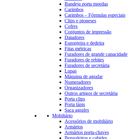
Bandeja porta moedas
Carimbos
Carimbos – Fórmulas especiais
Clips e pioneses
Cofres
Conjuntos de impressão
Datadores
Esponjeira e dedeira
Fitas métricas
Furadores de grande capacidade
Furadores de rebites
Furadores de secretária
Lupas
Máquina de agrafar
Numeradores
Organizadores
Outros artigos de secretária
Porta clips
Porta lápis
Saca agrafes
Mobiliário
Acessórios de mobiliário
Armários
Armários porta-chaves
Bengaleiros e cabides