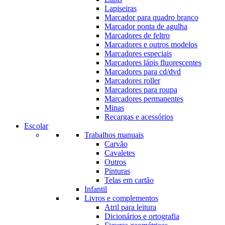
Lapiseiras
Marcador para quadro branco
Marcador ponta de agulha
Marcadores de feltro
Marcadores e outros modelos
Marcadores especiais
Marcadores lápis fluorescentes
Marcadores para cd/dvd
Marcadores roller
Marcadores para roupa
Marcadores permanentes
Minas
Recargas e acessórios
Escolar
Trabalhos manuais
Carvão
Cavaletes
Outros
Pinturas
Telas em cartão
Infantil
Livros e complementos
Atril para leitura
Dicionários e ortografia