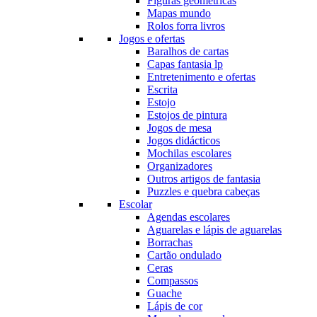
Figuras geométricas
Mapas mundo
Rolos forra livros
Jogos e ofertas
Baralhos de cartas
Capas fantasia lp
Entretenimento e ofertas
Escrita
Estojo
Estojos de pintura
Jogos de mesa
Jogos didácticos
Mochilas escolares
Organizadores
Outros artigos de fantasia
Puzzles e quebra cabeças
Escolar
Agendas escolares
Aguarelas e lápis de aguarelas
Borrachas
Cartão ondulado
Ceras
Compassos
Guache
Lápis de cor