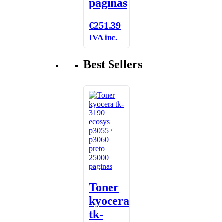
paginas
€
251.39
IVA inc.
Best Sellers
Toner
kyocera
tk-