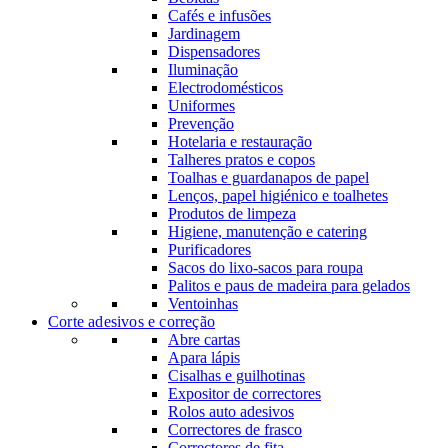
Cafés e infusões
Jardinagem
Dispensadores
Iluminação
Electrodomésticos
Uniformes
Prevenção
Hotelaria e restauração
Talheres pratos e copos
Toalhas e guardanapos de papel
Lenços, papel higiénico e toalhetes
Produtos de limpeza
Higiene, manutenção e catering
Purificadores
Sacos do lixo-sacos para roupa
Palitos e paus de madeira para gelados
Ventoinhas
Corte adesivos e correção
Abre cartas
Apara lápis
Cisalhas e guilhotinas
Expositor de correctores
Rolos auto adesivos
Correctores de frasco
Correctores de fita