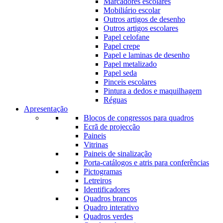
Marcadores escolares
Mobiliário escolar
Outros artigos de desenho
Outros artigos escolares
Papel celofane
Papel crepe
Papel e laminas de desenho
Papel metalizado
Papel seda
Pinceis escolares
Pintura a dedos e maquilhagem
Réguas
Apresentação
Blocos de congressos para quadros
Ecrã de projecção
Paineis
Vitrinas
Paineis de sinalização
Porta-catálogos e atris para conferências
Pictogramas
Letreiros
Identificadores
Quadros brancos
Quadro interativo
Quadros verdes