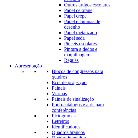
Outros artigos escolares
Papel celofane
Papel crepe
Papel e laminas de
desenho
Papel metalizado
Papel seda
Pinceis escolares
Pintura a dedos e
maquilhagem
Réguas
Apresentação
Blocos de congressos para
quadros
Ecrã de projecção
Paineis
Vitrinas
Paineis de sinalização
Porta-catálogos e atris para
conferências
Pictogramas
Letreiros
Identificadores
Quadros brancos
Quadro interativo