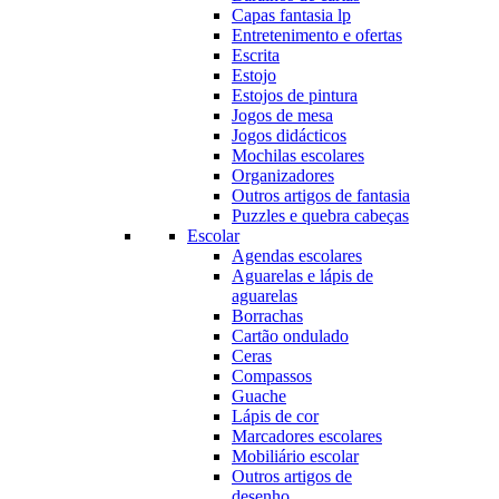
Capas fantasia lp
Entretenimento e ofertas
Escrita
Estojo
Estojos de pintura
Jogos de mesa
Jogos didácticos
Mochilas escolares
Organizadores
Outros artigos de fantasia
Puzzles e quebra cabeças
Escolar
Agendas escolares
Aguarelas e lápis de
aguarelas
Borrachas
Cartão ondulado
Ceras
Compassos
Guache
Lápis de cor
Marcadores escolares
Mobiliário escolar
Outros artigos de
desenho