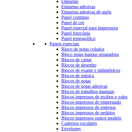
Etiquetas
Etiquetas adesivas
Etiquetas adesivas de anéis
Papel continuo
Papel de cor
Papel especial para impressora
Papel fotocópia
Papel reprográfico
Papeis especiais
Bloco de notas colados
Bloco notas bandas separadora
Blocos de cartas
Blocos de desenho
Blocos de exame e milimétricos
Blocos de música
Blocos de notas
Blocos de notas adesivas
Blocos de trabalhos manuais
Blocos impressos de recibos e vales
Blocos impressos de empregado
Blocos impressos de entregas
Blocos impressos de pedidos
Blocos impressos outros modelo
Cadernos escolares
Envelopes