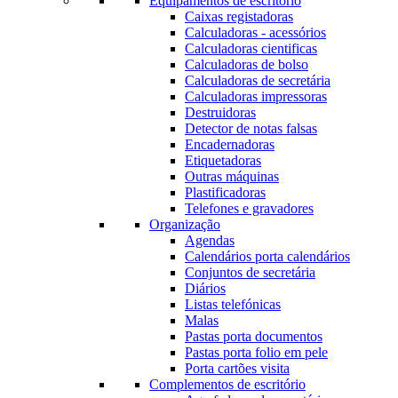
Equipamentos de escritório
Caixas registadoras
Calculadoras - acessórios
Calculadoras cientificas
Calculadoras de bolso
Calculadoras de secretária
Calculadoras impressoras
Destruidoras
Detector de notas falsas
Encadernadoras
Etiquetadoras
Outras máquinas
Plastificadoras
Telefones e gravadores
Organização
Agendas
Calendários porta calendários
Conjuntos de secretária
Diários
Listas telefónicas
Malas
Pastas porta documentos
Pastas porta folio em pele
Porta cartões visita
Complementos de escritório