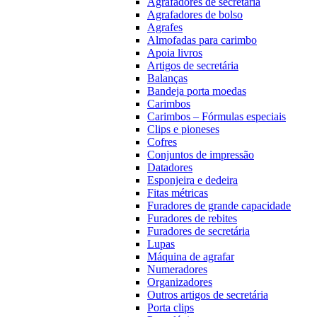
Agrafadores de secretária
Agrafadores de bolso
Agrafes
Almofadas para carimbo
Apoia livros
Artigos de secretária
Balanças
Bandeja porta moedas
Carimbos
Carimbos – Fórmulas especiais
Clips e pioneses
Cofres
Conjuntos de impressão
Datadores
Esponjeira e dedeira
Fitas métricas
Furadores de grande capacidade
Furadores de rebites
Furadores de secretária
Lupas
Máquina de agrafar
Numeradores
Organizadores
Outros artigos de secretária
Porta clips