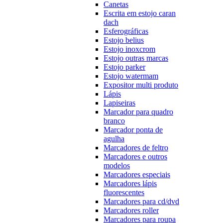
Canetas
Escrita em estojo caran
dach
Esferográficas
Estojo belius
Estojo inoxcrom
Estojo outras marcas
Estojo parker
Estojo watermam
Expositor multi produto
Lápis
Lapiseiras
Marcador para quadro
branco
Marcador ponta de
agulha
Marcadores de feltro
Marcadores e outros
modelos
Marcadores especiais
Marcadores lápis
fluorescentes
Marcadores para cd/dvd
Marcadores roller
Marcadores para roupa