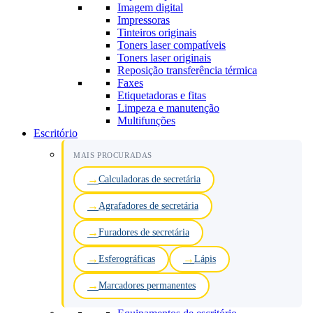
Imagem digital
Impressoras
Tinteiros originais
Toners laser compatíveis
Toners laser originais
Reposição transferência térmica
Faxes
Etiquetadoras e fitas
Limpeza e manutenção
Multifunções
Escritório
MAIS PROCURADAS
Calculadoras de secretária
Agrafadores de secretária
Furadores de secretária
Esferográficas
Lápis
Marcadores permanentes