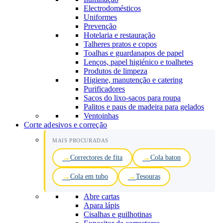
Electrodomésticos
Uniformes
Prevenção
Hotelaria e restauração
Talheres pratos e copos
Toalhas e guardanapos de papel
Lenços, papel higiénico e toalhetes
Produtos de limpeza
Higiene, manutenção e catering
Purificadores
Sacos do lixo-sacos para roupa
Palitos e paus de madeira para gelados
Ventoinhas
Corte adesivos e correção
MAIS PROCURADAS
Correctores de fita
Cola baton
Cola em tubo
Tesouras
Abre cartas
Apara lápis
Cisalhas e guilhotinas