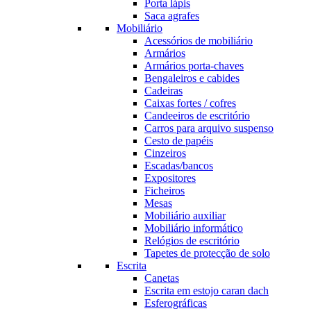
Porta lápis
Saca agrafes
Mobiliário
Acessórios de mobiliário
Armários
Armários porta-chaves
Bengaleiros e cabides
Cadeiras
Caixas fortes / cofres
Candeeiros de escritório
Carros para arquivo suspenso
Cesto de papéis
Cinzeiros
Escadas/bancos
Expositores
Ficheiros
Mesas
Mobiliário auxiliar
Mobiliário informático
Relógios de escritório
Tapetes de protecção de solo
Escrita
Canetas
Escrita em estojo caran dach
Esferográficas