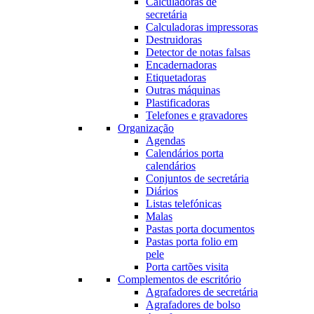
Calculadoras de
secretária
Calculadoras impressoras
Destruidoras
Detector de notas falsas
Encadernadoras
Etiquetadoras
Outras máquinas
Plastificadoras
Telefones e gravadores
Organização
Agendas
Calendários porta
calendários
Conjuntos de secretária
Diários
Listas telefónicas
Malas
Pastas porta documentos
Pastas porta folio em
pele
Porta cartões visita
Complementos de escritório
Agrafadores de secretária
Agrafadores de bolso