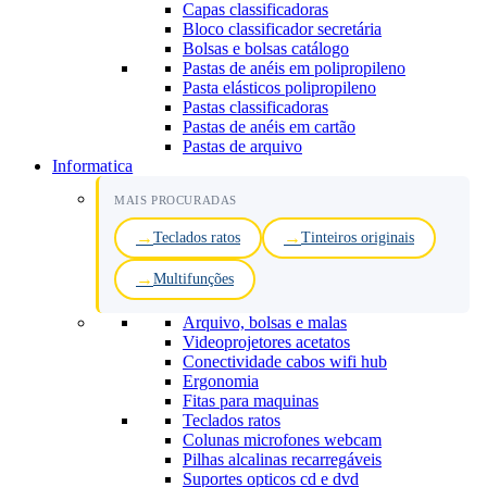
Capas classificadoras
Bloco classificador secretária
Bolsas e bolsas catálogo
Pastas de anéis em polipropileno
Pasta elásticos polipropileno
Pastas classificadoras
Pastas de anéis em cartão
Pastas de arquivo
Informatica
MAIS PROCURADAS
Teclados ratos
Tinteiros originais
Multifunções
Arquivo, bolsas e malas
Videoprojetores acetatos
Conectividade cabos wifi hub
Ergonomia
Fitas para maquinas
Teclados ratos
Colunas microfones webcam
Pilhas alcalinas recarregáveis
Suportes opticos cd e dvd