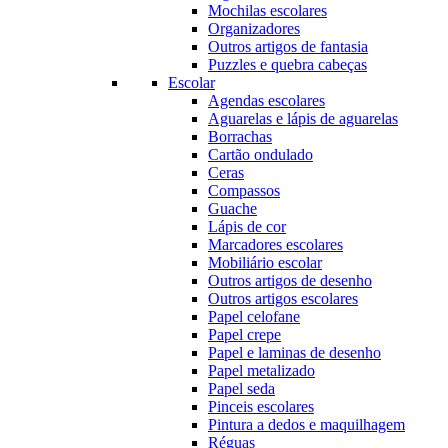
Mochilas escolares
Organizadores
Outros artigos de fantasia
Puzzles e quebra cabeças
Escolar
Agendas escolares
Aguarelas e lápis de aguarelas
Borrachas
Cartão ondulado
Ceras
Compassos
Guache
Lápis de cor
Marcadores escolares
Mobiliário escolar
Outros artigos de desenho
Outros artigos escolares
Papel celofane
Papel crepe
Papel e laminas de desenho
Papel metalizado
Papel seda
Pinceis escolares
Pintura a dedos e maquilhagem
Réguas