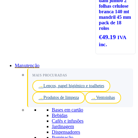
dahi jumbo 2
folhas celulose
branca 140 mt
mandril 45 mm
pack de 18
rolos
€
49.19
IVA
inc.
Manutenção
MAIS PROCURADAS
Lenços, papel higiénico e toalhetes
Produtos de limpeza
Ventoinhas
Bases em cartão
Bebidas
Cafés e infusões
Jardinagem
Dispensadores
Iluminação