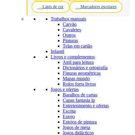
Lápis de cor
Marcadores escolares
Trabalhos manuais
Carvão
Cavaletes
Outros
Pinturas
Telas em cartão
Infantil
Livros e complementos
Atril para leitura
Dicionários e ortografia
Figuras geométricas
Mapas mundo
Rolos forra livros
Jogos e ofertas
Baralhos de cartas
Capas fantasia lp
Entretenimento e ofertas
Escrita
Estojo
Estojos de pintura
Jogos de mesa
Jogos didácticos