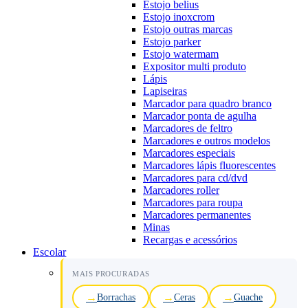
Estojo belius
Estojo inoxcrom
Estojo outras marcas
Estojo parker
Estojo watermam
Expositor multi produto
Lápis
Lapiseiras
Marcador para quadro branco
Marcador ponta de agulha
Marcadores de feltro
Marcadores e outros modelos
Marcadores especiais
Marcadores lápis fluorescentes
Marcadores para cd/dvd
Marcadores roller
Marcadores para roupa
Marcadores permanentes
Minas
Recargas e acessórios
Escolar
MAIS PROCURADAS
Borrachas
Ceras
Guache