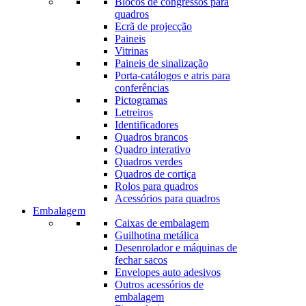
Blocos de congressos para
quadros
Ecrã de projecção
Paineis
Vitrinas
Paineis de sinalização
Porta-catálogos e atris para
conferências
Pictogramas
Letreiros
Identificadores
Quadros brancos
Quadro interativo
Quadros verdes
Quadros de cortiça
Rolos para quadros
Acessórios para quadros
Embalagem
Caixas de embalagem
Guilhotina metálica
Desenrolador e máquinas de
fechar sacos
Envelopes auto adesivos
Outros acessórios de
embalagem