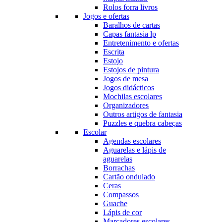
Rolos forra livros
Jogos e ofertas
Baralhos de cartas
Capas fantasia lp
Entretenimento e ofertas
Escrita
Estojo
Estojos de pintura
Jogos de mesa
Jogos didácticos
Mochilas escolares
Organizadores
Outros artigos de fantasia
Puzzles e quebra cabeças
Escolar
Agendas escolares
Aguarelas e lápis de
aguarelas
Borrachas
Cartão ondulado
Ceras
Compassos
Guache
Lápis de cor
Marcadores escolares