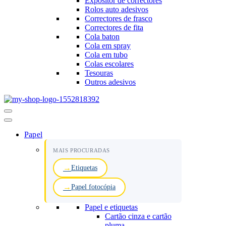
Expositor de correctores
Rolos auto adesivos
Correctores de frasco
Correctores de fita
Cola baton
Cola em spray
Cola em tubo
Colas escolares
Tesouras
Outros adesivos
Menu
de
navegação
Papel
MAIS PROCURADAS
Etiquetas
Papel fotocópia
Papel e etiquetas
Cartão cinza e cartão
pluma