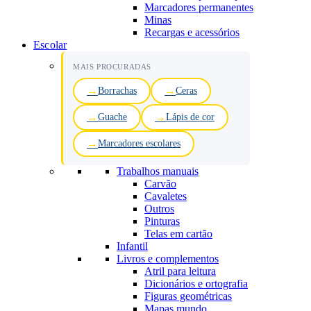
Marcadores permanentes
Minas
Recargas e acessórios
Escolar
MAIS PROCURADAS
Borrachas
Ceras
Guache
Lápis de cor
Marcadores escolares
Trabalhos manuais
Carvão
Cavaletes
Outros
Pinturas
Telas em cartão
Infantil
Livros e complementos
Atril para leitura
Dicionários e ortografia
Figuras geométricas
Mapas mundo