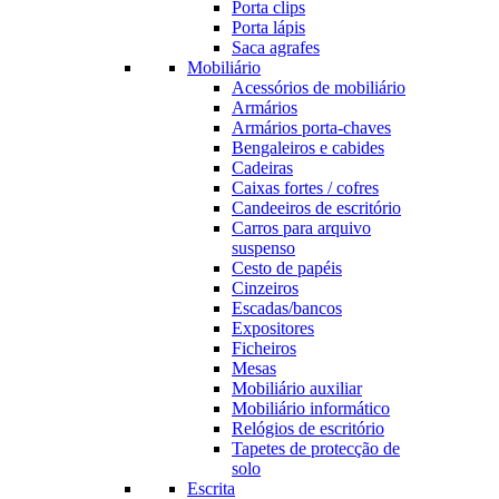
Porta clips
Porta lápis
Saca agrafes
Mobiliário
Acessórios de mobiliário
Armários
Armários porta-chaves
Bengaleiros e cabides
Cadeiras
Caixas fortes / cofres
Candeeiros de escritório
Carros para arquivo
suspenso
Cesto de papéis
Cinzeiros
Escadas/bancos
Expositores
Ficheiros
Mesas
Mobiliário auxiliar
Mobiliário informático
Relógios de escritório
Tapetes de protecção de
solo
Escrita