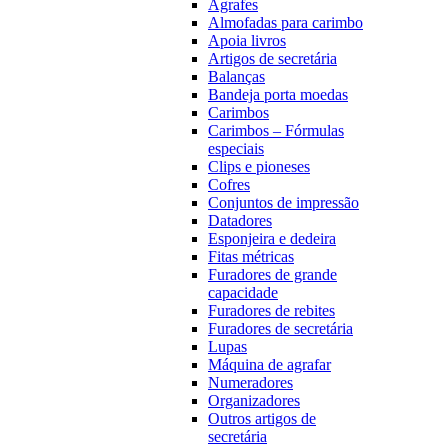
Agrafes
Almofadas para carimbo
Apoia livros
Artigos de secretária
Balanças
Bandeja porta moedas
Carimbos
Carimbos – Fórmulas
especiais
Clips e pioneses
Cofres
Conjuntos de impressão
Datadores
Esponjeira e dedeira
Fitas métricas
Furadores de grande
capacidade
Furadores de rebites
Furadores de secretária
Lupas
Máquina de agrafar
Numeradores
Organizadores
Outros artigos de
secretária