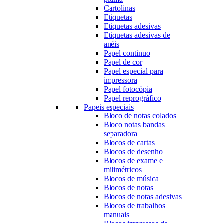
Cartolinas
Etiquetas
Etiquetas adesivas
Etiquetas adesivas de
anéis
Papel continuo
Papel de cor
Papel especial para
impressora
Papel fotocópia
Papel reprográfico
Papeis especiais
Bloco de notas colados
Bloco notas bandas
separadora
Blocos de cartas
Blocos de desenho
Blocos de exame e
milimétricos
Blocos de música
Blocos de notas
Blocos de notas adesivas
Blocos de trabalhos
manuais