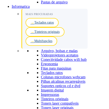
Pastas de arquivo
Informatica
MAIS PROCURADAS
Teclados ratos
Tinteiros originais
Multifunções
Arquivo, bolsas e malas
Videoprojetores acetatos
Conectividade cabos wifi hub
Ergonomia
Fitas para maquinas
Teclados ratos
Colunas microfones webcam
Pilhas alcalinas recarregáveis
Suportes opticos cd e dvd
Imagem digital
Impressoras
Tinteiros originais
Toners laser compatíveis
Toners laser originais