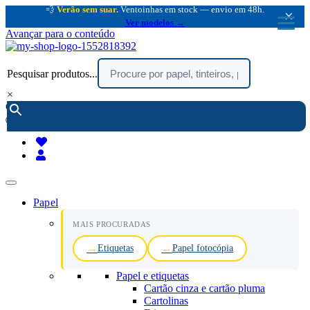
💨
Verão sem suar.
Ventoinhas em stock — envio em 48h.
×
Ver modelos →
Avançar para o conteúdo
Pesquisar produtos...
×
encomendar por telefone :
216 003 523
(chamada rede fixa nacional)
Papel
MAIS PROCURADAS
Etiquetas
Papel fotocópia
Papel e etiquetas
Cartão cinza e cartão pluma
Cartolinas